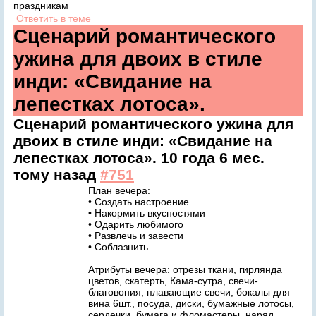
праздникам
Ответить в теме
Сценарий романтического
ужина для двоих в стиле
инди: «Свидание на
лепестках лотоса».
Сценарий романтического ужина для
двоих в стиле инди: «Свидание на
лепестках лотоса».
10 года 6 мес.
тому назад
#751
План вечера:
• Создать настроение
• Накормить вкусностями
• Одарить любимого
• Развлечь и завести
• Соблазнить
Атрибуты вечера: отрезы ткани, гирлянда
цветов, скатерть, Кама-сутра, свечи-
благовония, плавающие свечи, бокалы для
вина 6шт., посуда, диски, бумажные лотосы,
сердечки, бумага и фломастеры, наряд