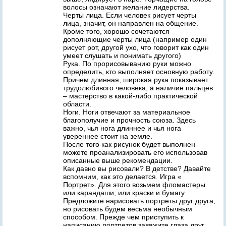
волосы означают желание лидерства.
Черты лица. Если человек рисует черты
лица, значит, он направлен на общение.
Кроме того, хорошо сочетаются
дополняющие черты лица (например один
рисует рот, другой ухо, что говорит как один
умеет слушать и понимать другого)
Рука. По прорисовыванию руки можно
определить, кто выполняет основную работу.
Причем длинная, широкая рука показывает
трудолюбивого человека, а наличие пальцев
– мастерство в какой-либо практической
области.
Ноги. Ноги отвечают за материальное
благополучие и прочность союза. Здесь
важно, чья нога длиннее и чья нога
увереннее стоит на земле.
После того как рисунок будет выполнен
можете проанализировать его использовав
описанные выше рекомендации.
Как давно вы рисовали? В детстве? Давайте
вспомним, как это делается. Игра «
Портрет». Для этого возьмем фломастеры
или карандаши, или краски и бумагу.
Предложите нарисовать портреты друг друга,
но рисовать будем весьма необычным
способом. Прежде чем приступить к
написанию портретов завяжите глаза друг