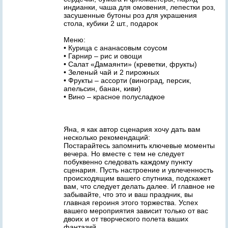
индианки, чаша для омовения, лепестки роз,
засушенные бутоны роз для украшения
стола, кубики 2 шт., подарок
Меню:
• Курица с ананасовым соусом
• Гарнир – рис и овощи
• Салат «Дамаянти» (креветки, фрукты)
• Зеленый чай и 2 пирожных
• Фрукты – ассорти (виноград, персик,
апельсин, банан, киви)
• Вино – красное полусладкое
Яна, я как автор сценария хочу дать вам
несколько рекомендаций:
Постарайтесь запомнить ключевые моменты
вечера. Но вместе с тем не следует
побуквенно следовать каждому пункту
сценария. Пусть настроение и увлеченность
происходящим вашего спутника, подскажет
вам, что следует делать далее. И главное не
забывайте, что это и ваш праздник, вы
главная героиня этого торжества. Успех
вашего мероприятия зависит только от вас
двоих и от творческого полета ваших
фантазий