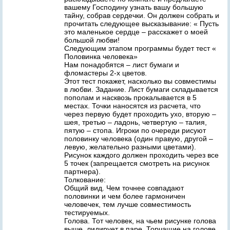
вашему Господину узнать вашу большую
тайну, собрав сердечки. Он должен собрать и
прочитать следующее высказывание: « Пусть
это маленькое сердце – расскажет о моей
большой любви!
Следующим этапом программы будет тест «
Половинка человека»
Нам понадобятся – лист бумаги и
фломастеры 2-х цветов.
Этот тест покажет, насколько вы совместимы
в любви. Задание. Лист бумаги складывается
пополам и насквозь прокалывается в 5
местах. Точки наносятся из расчета, что
через первую будет проходить ухо, вторую –
шея, третью – ладонь, четвертую – талия,
пятую – стопа. Игроки по очереди рисуют
половинку человека (один правую, другой –
левую, желательно разными цветами).
Рисунок каждого должен проходить через все
5 точек (запрещается смотреть на рисунок
партнера).
Толкование:
Общий вид. Чем точнее совпадают
половинки и чем более гармоничен
человечек, тем лучше совместимость
тестируемых.
Голова. Тот человек, на чьем рисунке голова
выше, лидирует в паре. Торчащие на голове