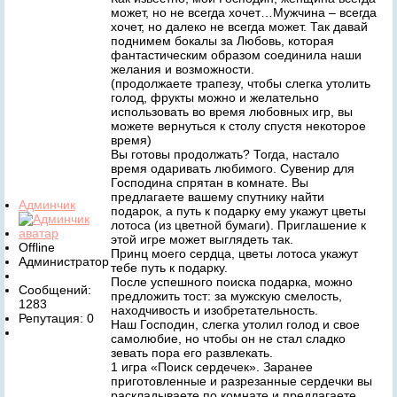
может, но не всегда хочет…Мужчина – всегда
хочет, но далеко не всегда может. Так давай
поднимем бокалы за Любовь, которая
фантастическим образом соединила наши
желания и возможности.
(продолжаете трапезу, чтобы слегка утолить
голод, фрукты можно и желательно
использовать во время любовных игр, вы
можете вернуться к столу спустя некоторое
время)
Вы готовы продолжать? Тогда, настало
время одаривать любимого. Сувенир для
Господина спрятан в комнате. Вы
предлагаете вашему спутнику найти
Админчик
подарок, а путь к подарку ему укажут цветы
лотоса (из цветной бумаги). Приглашение к
этой игре может выглядеть так.
Offline
Принц моего сердца, цветы лотоса укажут
Администратор
тебе путь к подарку.
После успешного поиска подарка, можно
Сообщений:
предложить тост: за мужскую смелость,
1283
находчивость и изобретательность.
Репутация: 0
Наш Господин, слегка утолил голод и свое
самолюбие, но чтобы он не стал сладко
зевать пора его развлекать.
1 игра «Поиск сердечек». Заранее
приготовленные и разрезанные сердечки вы
раскладываете по комнате и предлагаете