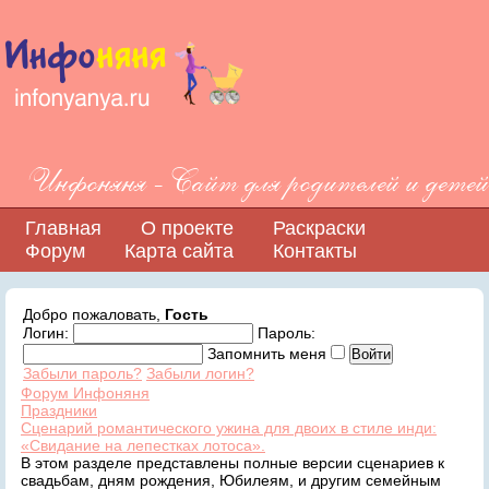
Инфоняня - Сайт для родителей и детей
Главная
О проекте
Раскраски
Форум
Карта сайта
Контакты
Добро пожаловать,
Гость
Логин:
Пароль:
Запомнить меня
Забыли пароль?
Забыли логин?
Форум Инфоняня
Праздники
Сценарий романтического ужина для двоих в стиле инди:
«Свидание на лепестках лотоса».
В этом разделе представлены полные версии сценариев к
свадьбам, дням рождения, Юбилеям, и другим семейным