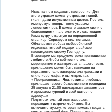
Итак, начнем создавать настроение. Для
этого украсим комнату отрезами тканей,
гирляндами искусственных цветов. Постель,
именуемую теперь - ложе украсим
лепестками роз. В комнате зажжем свечи с
благовониями, на столик или ложе кладем
Кама-сутру, открытую на определенной
странице. Сервируем стол яствами.
Облачаемся в образ любвеобильной
индианки, готовой подарить райское
наслаждение своему Господину.
В сценарии мы предусмотрели приглашение
любимого.Чтобы соблюсти стиль
мероприятия и заинтриговать нашего гостя,
приглашение может быть написано на
пергаменте, фломастером или красками в
стиле иероглифы, и выглядеть так:
« Прекрасноликая Яна, томимая любовью,
приглашает своего божественного господина
25 августа в 21.00 насладиться запахом роз
и ароматом курений в свой шатер по
адресу…»
Подготовительный этап завершен,
переходим к встрече любимого. Вы
включаете музыку, которая поможет создать
соответствующий фон. Появляется ваш