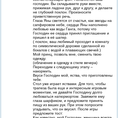
господин. Вы складываете руки вместе,
прижимая ладони рук, друг к другу, и делаете
не глубокий поклон. Произносите
приветственную речь.
Глаза Яны светятся от счастья, как звезды на
сапфировом небе, сердце Яны наполнено
любовью как воды Ганга, потому что
Господин ее сердца принял приглашение и
пришел в её шатер.
( поклон, ваш любимый проходит в комнату
по символической дорожке сделанной из
бокалов с водой и плавающих свечей.)
Мой принц, позволь мне, сменить твою
одежду.
(облачение в одежду в стиле вечера)
Переходим к следующему этапу –
накормить.
Вкуси Господин мой, яства, что приготовлены
тебе.
Стол уже играет яствами. Для того, чтобы
трапеза была еще и интересным игровым
моментам, не давайте Господину долго
любоваться натюрмортом. Завяжите ему
глаза шарфиком, и предложите принять
пищу из ваших рук. При этом попросите
угадывать, что он вкусил. После игры
предложите тост:
Как известно, мой Господин, женщина всегда