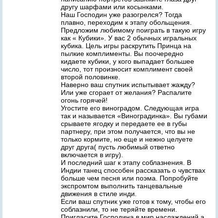
другу шарфами или косынками.
Наш Господин уже разогрелся? Тогда
плавно, переходим к этапу обольщения.
Предложим любимому поиграть в такую игру
как « Кубики». У вас 2 обычных игральных
кубика. Цель игры раскрутить Принца на
пылкие комплименты. Вы поочередно
кидаете кубики, у кого выпадает большее
число, тот произносит комплимент своей
второй половинке.
Наверно ваш спутник испытывает жажду?
Или уже сгорает от желания? Распалите
огонь горячей!
Угостите его виноградом. Следующая игра
так и называется «Виноградинка». Вы губами
срываете ягодку и передаете ее в губы
партнеру, при этом получается, что вы не
только кормите, но еще и нежно целуете
друг друга( пусть любимый ответно
включается в игру).
И последний шаг к этапу соблазнения. В
Индии танец способен рассказать о чувствах
больше чем песня или поэма. Попробуйте
экспромтом выполнить танцевальные
движения в стиле инди.
Если ваш спутник уже готов к тому, чтобы его
соблазнили, то не теряйте времени.
Пригласите Господина в мир наслаждений,а