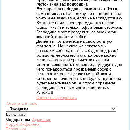
глоток вина вас подбодрит.
Если прекраснобедрая, томимая любовью,
сама пришла к Господину, то он пойдет в ад
убитый её вздохами, если не насладится ею.
Во мраке ночи в пещере Аджанта пылает
факел жизни и только нефритовый стержень
Господина может разделить со мной огонь
желаний, страсти и любви.
Далее вы полагаетесь на свою богатую
фантазию. Но несколько советов мы
позволим себе дать. У вас будет под рукой
кольцо из лебяжьего пуха, которое можно
использовать для эротических игр, вы
можете совершить омовение друг друга, для
чего понадобиться прозрачный сосуд с
лепестками роз и кусочек мягкой ткани.
Спокойной ночи желать не будем, пусть она
будет незабываемой! А Утром порадуйте
Господина зеленым чаем с пирожным.
Успеха!!!
Ответить
Цитировать
Ответить в теме
Модераторы:
Админчик
Форум Инфоняня
Праздники