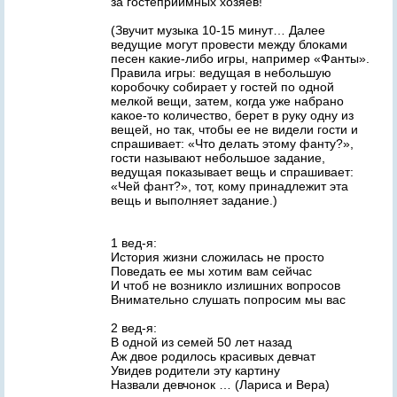
за гостеприимных хозяев!
(Звучит музыка 10-15 минут… Далее
ведущие могут провести между блоками
песен какие-либо игры, например «Фанты».
Правила игры: ведущая в небольшую
коробочку собирает у гостей по одной
мелкой вещи, затем, когда уже набрано
какое-то количество, берет в руку одну из
вещей, но так, чтобы ее не видели гости и
спрашивает: «Что делать этому фанту?»,
гости называют небольшое задание,
ведущая показывает вещь и спрашивает:
«Чей фант?», тот, кому принадлежит эта
вещь и выполняет задание.)
1 вед-я:
История жизни сложилась не просто
Поведать ее мы хотим вам сейчас
И чтоб не возникло излишних вопросов
Внимательно слушать попросим мы вас
2 вед-я:
В одной из семей 50 лет назад
Аж двое родилось красивых девчат
Увидев родители эту картину
Назвали девчонок … (Лариса и Вера)