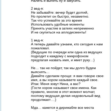
Налить и выпить ну и закусить.
2 вед-я:
Не забывайте: вечер будет долгий,
Но пролетит он быстро, незаметно.
Так что успевайте за это время
Использовать удобные моменты
Принять участие в затеях непременно
И не скупиться на аплодисменты!
1 вед-я:
А теперь давайте узнаем, кто сегодня к нам
пожаловал.
(Ведущие по очереди или одна из ведущих
подходит к каждому с микрофоном
предлагая назвать имя, и жмет руку…)
Не… так не пойдет, так мы долго будем
выяснять…
Давайте сделаем проще: я вам говорю свое
имя, а вы хором называете каждый свое.
Итак: Меня зовут Нина, а вас?
(Гости хором называют свои имена. Как
правило, многие в этот момент молчат,
поэтому ведущая делая недовольный вид
продолжает….)
Мда… кажется в дирижабле все места