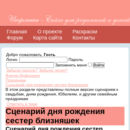
Инфоняня - Сайт для родителей и детей
Главная
О проекте
Раскраски
Форум
Карта сайта
Контакты
Добро пожаловать,
Гость
Логин:
Пароль:
Запомнить меня
Забыли пароль?
Забыли логин?
Форум Инфоняня
Праздники
Сценарий дня рождения сестер близняшек
В этом разделе представлены полные версии сценариев к
свадьбам, дням рождения, Юбилеям, и другим семейным
праздникам
Ответить в теме
Сценарий дня рождения
сестер близняшек
Сценарий дня рождения сестер