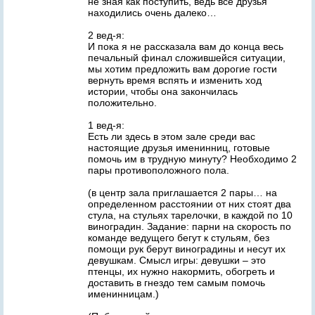
не зная как поступить, ведь все друзья
находились очень далеко…
2 вед-я:
И пока я не рассказала вам до конца весь
печальный финал сложившейся ситуации,
мы хотим предложить вам дорогие гости
вернуть время вспять и изменить ход
истории, чтобы она закончилась
положительно.
1 вед-я:
Есть ли здесь в этом зале среди вас
настоящие друзья именинниц, готовые
помочь им в трудную минуту? Необходимо 2
пары противоположного пола.
(в центр зала приглашается 2 пары… на
определенном расстоянии от них стоят два
стула, на стульях тарелочки, в каждой по 10
виноградин. Задание: парни на скорость по
команде ведущего бегут к стульям, без
помощи рук берут виноградины и несут их
девушкам. Смысл игры: девушки – это
птенцы, их нужно накормить, обогреть и
доставить в гнездо тем самым помочь
именинницам.)