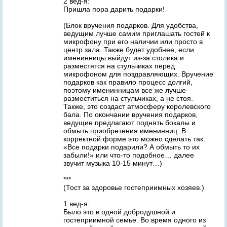
2 вед-я:
Пришла пора дарить подарки!
(Блок вручения подарков. Для удобства,
ведущим лучше самим приглашать гостей к
микрофону при его наличии или просто в
центр зала. Также будет удобнее, если
именинницы выйдут из-за столика и
разместятся на стульчиках перед
микрофоном для поздравляющих. Вручение
подарков как правило процесс долгий,
поэтому именинницам все же лучше
разместиться на стульчиках, а не стоя.
Также, это создаст атмосферу королевского
бала. По окончании вручения подарков,
ведущие предлагают поднять бокалы и
обмыть приобретения именинниц. В
корректной форме это можно сделать так:
«Все подарки подарили? А обмыть то их
забыли!» или что-то подобное… далее
звучит музыка 10-15 минут…)
***
(Тост за здоровье гостеприимных хозяев.)
1 вед-я:
Было это в одной добродушной и
гостеприимной семье. Во время одного из