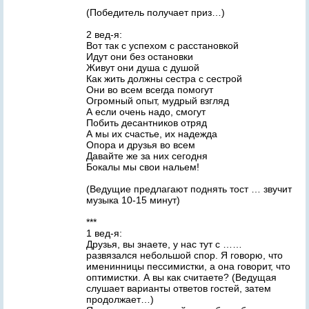
(Победитель получает приз…)
2 вед-я:
Вот так с успехом с расстановкой
Идут они без остановки
Живут они душа с душой
Как жить должны сестра с сестрой
Они во всем всегда помогут
Огромный опыт, мудрый взгляд
А если очень надо, смогут
Побить десантников отряд
А мы их счастье, их надежда
Опора и друзья во всем
Давайте же за них сегодня
Бокалы мы свои нальем!
(Ведущие предлагают поднять тост … звучит
музыка 10-15 минут)
***
1 вед-я:
Друзья, вы знаете, у нас тут с ……
развязался небольшой спор. Я говорю, что
именинницы пессимистки, а она говорит, что
оптимистки. А вы как считаете? (Ведущая
слушает варианты ответов гостей, затем
продолжает…)