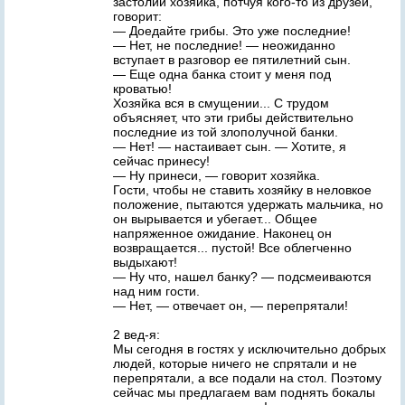
застолий хозяйка, потчуя кого-то из друзей,
говорит:
— Доедайте грибы. Это уже последние!
— Нет, не последние! — неожиданно
вступает в разговор ее пятилетний сын.
— Еще одна банка стоит у меня под
кроватью!
Хозяйка вся в смущении... С трудом
объясняет, что эти грибы действительно
последние из той злополучной банки.
— Нет! — настаивает сын. — Хотите, я
сейчас принесу!
— Ну принеси, — говорит хозяйка.
Гости, чтобы не ставить хозяйку в неловкое
положение, пытаются удержать мальчика, но
он вырывается и убегает... Общее
напряженное ожидание. Наконец он
возвращается... пустой! Все облегченно
выдыхают!
— Ну что, нашел банку? — подсмеиваются
над ним гости.
— Нет, — отвечает он, — перепрятали!
2 вед-я:
Мы сегодня в гостях у исключительно добрых
людей, которые ничего не спрятали и не
перепрятали, а все подали на стол. Поэтому
сейчас мы предлагаем вам поднять бокалы