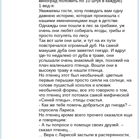
виноград положить по 10 штук в каждую)
1 вед-я:
Уважаемы гости, хочу поведать вам одну
давнюю историю, которая произошла с
нашими именинницами еще в детстве.
Однажды они пошли в лес за грибами, уж
очень они любят собирать ягоды, грибы и
просто погулять по лесу.
Так вот шли они шли, и тут на их пути
повстречался огромный дуб. На самой
макушке дуба они заметил гнездо. И вдруг
где-то недалеко от дуба в траве, они
услышали очень знакомый звук, похожий на
плач маленького птенца. Вошли они в
высокую траву и нашли птенца.
Но птенец этот был необычный: цветные
первые перышки просто сияли на солнце, на
голове пушистый хохолок и клювик
необычной формы, все это говорило о том,
что птенец этот потомок самой мифической
«Синей птицы», птицы счастья.
- Как же тебе помочь добраться до гнезда? –
спросила Лариса.
Но птенец кроме всего прочего оказался еще
и говорящим:
- А ты попроси о помощи своих друзей. –
сказал птенец…
... Вера с Ларисой застыли в растерянности,