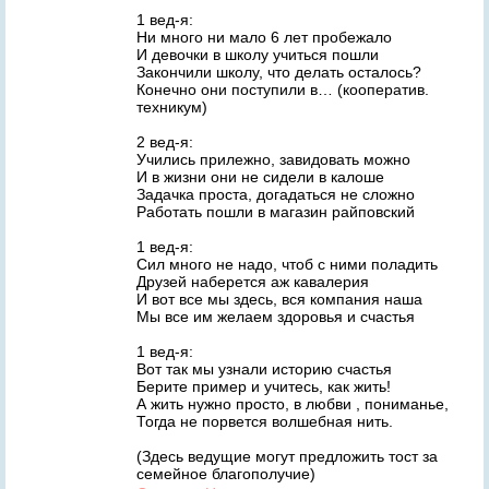
1 вед-я:
Ни много ни мало 6 лет пробежало
И девочки в школу учиться пошли
Закончили школу, что делать осталось?
Конечно они поступили в… (кооператив.
техникум)
2 вед-я:
Учились прилежно, завидовать можно
И в жизни они не сидели в калоше
Задачка проста, догадаться не сложно
Работать пошли в магазин райповский
1 вед-я:
Сил много не надо, чтоб с ними поладить
Друзей наберется аж кавалерия
И вот все мы здесь, вся компания наша
Мы все им желаем здоровья и счастья
1 вед-я:
Вот так мы узнали историю счастья
Берите пример и учитесь, как жить!
А жить нужно просто, в любви , пониманье,
Тогда не порвется волшебная нить.
(Здесь ведущие могут предложить тост за
семейное благополучие)