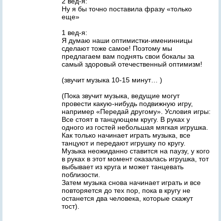
2 вед-я:
Ну я бы точно поставила фразу «только
еще»
1 вед-я:
Я думаю наши оптимистки-именинницы
сделают тоже самое! Поэтому мы
предлагаем вам поднять свои бокалы за
самый здоровый отечественный оптимизм!
(звучит музыка 10-15 минут… )
(Пока звучит музыка, ведущие могут
провести какую-нибудь подвижную игру,
например «Передай другому». Условия игры:
Все стоят в танцующем кругу. В руках у
одного из гостей небольшая мягкая игрушка.
Как только начинает играть музыка, все
танцуют и передают игрушку по кругу.
Музыка неожиданно ставится на паузу, у кого
в руках в этот момент оказалась игрушка, тот
выбывает из круга и может танцевать
поблизости.
Затем музыка снова начинает играть и все
повторяется до тех пор, пока в кругу не
останется два человека, которые скажут
тост).