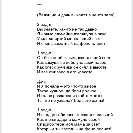
***
(Ведущие и дочь выходят в центр зала)
2 вед-я:
Вы знаете, как-то не так давно
Я ночью случайно взглянула в окно
Увидела яркий мерцающий свет
И очень заметный на фоне планет
1 вед-я:
Он был необычным, как тающий снег
Как камушек в небо упавший навек
Как блеск ручейка он сиял в высоте
И все оживало в его красоте
Дочь:
И я поняла – это что-то живое
Такое чудное, до боли родное!
И голос раздался из той темноты:
Ты что не узнала? Ведь это же ты!
1 вед-я:
И сердце забилось от счастья сильней
Как я благодарна мамуле своей
Спасибо тебе моя мама за свет
Которым ты светишь на фоне планет!