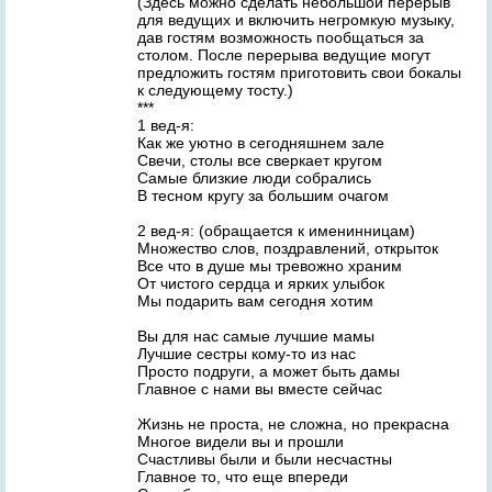
(Здесь можно сделать небольшой перерыв
для ведущих и включить негромкую музыку,
дав гостям возможность пообщаться за
столом. После перерыва ведущие могут
предложить гостям приготовить свои бокалы
к следующему тосту.)
***
1 вед-я:
Как же уютно в сегодняшнем зале
Свечи, столы все сверкает кругом
Самые близкие люди собрались
В тесном кругу за большим очагом
2 вед-я: (обращается к именинницам)
Множество слов, поздравлений, открыток
Все что в душе мы тревожно храним
От чистого сердца и ярких улыбок
Мы подарить вам сегодня хотим
Вы для нас самые лучшие мамы
Лучшие сестры кому-то из нас
Просто подруги, а может быть дамы
Главное с нами вы вместе сейчас
Жизнь не проста, не сложна, но прекрасна
Многое видели вы и прошли
Счастливы были и были несчастны
Главное то, что еще впереди