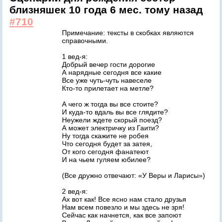
близняшек
10 года 6 мес. тому назад
#710
Примечание: тексты в скобках являются
справочными.
1 вед-я:
Добрый вечер гости дорогие
А нарядные сегодня все какие
Все уже чуть-чуть навеселе
Кто-то прилетает на метле?
А чего ж тогда вы все стоите?
И куда-то вдаль вы все глядите?
Неужели ждете скорый поезд?
А может электричку из Гаити?
Ну тогда скажите не робея
Что сегодня будет за затея,
От кого сегодня фанатеют
И на чьем гуляем юбилее?
(Все дружно отвечают: «У Веры и Ларисы»)
2 вед-я:
Ах вот как! Все ясно нам стало друзья
Нам всем повезло и мы здесь не зря!
Сейчас как начнется, как все запоют