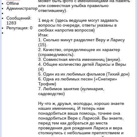
может быть фото с именинницами на память
Offline
или совместная улыбка правильно
Администратор
ответившему).
Сообщений:
1 вед-я: (здесь ведущие могут задавать
1283
вопросы по очереди, ответы указаны в
Репутация: 0
скобках напротив вопросов)
Итак:
1. Сколько минут разделяет Веру и Ларису
(15).
2. Качество, определяющее их характер
(справедливость).
3. Совместная мечта именинниц (внуки).
4. Общее количество детей Ларисы и Веры
(4)
5. Один из их любимых фильмов (Тихий дон)
6. Одна из любимых песен («Снегири»
Трофим)
7. Любимое занятие (кулинария,
садоводство)
Ну что ж, друзья, молодцы, хорошо знаете
наших именинниц. И теперь нам
понадобиться ваша помощь, точнее она
понадобиться Вере с Ларисой. Вы знаете,
перед тем как добраться до места
проведения дня рождения Лариса и вера
столкнулись с небольшим препятствием и