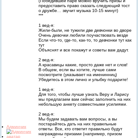
(Победившей паре можно вручить призы и
предоставить право сказать следующий тост
о дружбе… звучит музыка 10-15 минут)
***
1 вед-я:
Жили-были, не тужили две девчонки во дворе
Очень девочки любили поучаствовать везде
Если что-то, где-то, как-то, то девчонки тут как
тут
Объяснят и все покажут и советы вам дадут.
2 вед-я:
А красавицы какие, просто даже нет и слов!
В общем, если вы хотите, лучше сами
посмотрите (указывает на именинниц)
Убедитесь в этом лично и улыбку подарите!
1 вед-я:
Для того, чтобы лучше узнать Веру и Ларису
мы предлагаем вам сейчас заполнить на них
небольшую анкету совместными усилиями.
2 вед-я:
Мы будем задавать вам вопросы, а вы
постарайтесь дать на них правильные
Админчик
ответы. Все, кто ответит правильно будут
награждены призами (например, призом