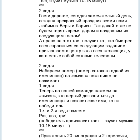
тост, звучит музыка 10-15 минут)
***
2 вед-я:
Гости дорогие, сегодня замечательный день,
сегодня прекрасный праздник всеми нами
любимых Веры и Ларисы. Так давайте же не
будем терять время даром и поздравим их
следующим тостом!
А право на этот тост получит тот, кто быстрее
всех справиться со следующим заданием:
приглашаем в центр зала всех желающих, у
кого есть с собой сотовые телефоны.
2 вед-я:
Набираем номер (номер сотового одной из
именинниц) на «вызов» пока никто не
нажимает!
1 вед-я:
Теперь по нашей команде нажмем на
«вызов», кто первый дозвониться до
именинницы и назовет свое имя, тот и
победитель.
1-я и 2-я вед-е вместе:
Раз, два, три!
(победитель произносит тост… звучит музыка
10-15 минут…)
***
(Приготовить 20 виноградин и 2 тарелочки,