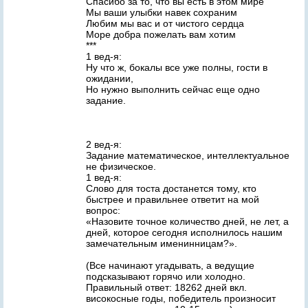
Спасибо за то, что вы есть в этом мире
Мы ваши улыбки навек сохраним
Любим мы вас и от чистого сердца
Море добра пожелать вам хотим
***
1 вед-я:
Ну что ж, бокалы все уже полны, гости в
ожидании,
Но нужно выполнить сейчас еще одно
задание.
2 вед-я:
Задание математическое, интеллектуальное
не физическое.
1 вед-я:
Слово для тоста достанется тому, кто
быстрее и правильнее ответит на мой
вопрос:
«Назовите точное количество дней, не лет, а
дней, которое сегодня исполнилось нашим
замечательным именинницам?».
(Все начинают угадывать, а ведущие
подсказывают горячо или холодно.
Правильный ответ: 18262 дней вкл.
високосные годы, победитель произносит