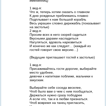
именинниц)
1 вед-я:
Что ж, теперь хотим сказать о главном
К дню рожденья приближаясь плавно
Подплывает к нам большой корабль
Весь украшен словно дирижабль (показывает
на застолье)
2 вед-я:
Просим всех в него скорей садиться
Вкусными дарами насладиться
Нагуляться, вдоволь нарезвиться
И конечно же как следует… (каждый из
гостей говорит свою версию…)
(Ведущие приглашают гостей к застолью)
1 вед-я:
Присаживайтесь гости дорогие, выбирайте
место удобнее,
девочки к напиткам поближе, мальчики к
закускам.
Выбирайте себе соседа веселее,
Чтоб было вам о чем с ним пообщаться,
Держаться нужно сразу пободрее
А если что, так и в любви признаться.
Чтоб вовремя на танец пригласить,