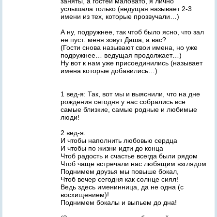
заняты, а гостей маловато, я лично
услышала только (ведущая называет 2-3
имени из тех, которые прозвучали…)
А ну, подружнее, так чтоб было ясно, что зал
не пуст: меня зовут Даша, а вас?
(Гости снова называют свои имена, но уже
подружнее… ведущая продолжает…)
Ну вот к нам уже присоединились (называет
имена которые добавились…)
1 вед-я: Так, вот мы и выяснили, что на дне
рождения сегодня у нас собрались все
самые близкие, самые родные и любимые
люди!
2 вед-я:
И чтобы наполнить любовью сердца
И чтобы по жизни идти до конца
Чтоб радость и счастье всегда были рядом
Чтоб чаще встречали нас любящим взглядом
Поднимем друзья мы повыше бокал,
Чтоб вечер сегодня как солнце сиял!
Ведь здесь именинница, да не одна (с
восхищением)!
Поднимем бокалы и выпьем до дна!