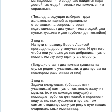
мы надеемся, что среди вас найдется пара
достойных людей, готовых им помочь с ним
справиться.
(Пока одна ведущая выбирает двух
желательно парней из правильно
отвечавших на вопросы, вторая
подготавливает два кувшинчика с водой, два
пустых кувшина и две трубочки для коктейля)
2 вед-я:
На пути к празнику Вере с Ларисой
преградила дорогу могучая река. И для того,
чтобы они успешно до нас добрались, нужно
помочь им эту реку сдвинуть в сторону.
(Ведущие ставят два полных кувшина на
стулья рядом с участниками, а два пустых на
некотором расстоянии от них)
1 вед-я:
Задача следующая: (обращается к
участникам) вам нужно, как только зазвучит
музыка, (или по команде ведущих) с
помощью трубочек для коктейля перенести
воду из полных кувшинов в пустые, тем
самым отодвинув могучую реку с пути наших
очаровательных именинниц.