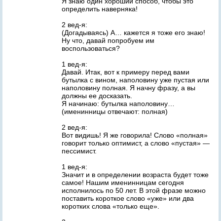
Я знаю один хороший способ, чтобы это
определить наверняка!
2 вед-я:
(Догадываясь) А… кажется я тоже его знаю!
Ну что, давай попробуем им
воспользоваться?
1 вед-я:
Давай. Итак, вот к примеру перед вами
бутылка с вином, наполовину уже пустая или
наполовину полная. Я начну фразу, а вы
должны ее досказать.
Я начинаю: бутылка наполовину…
(именинницы отвечают: полная)
2 вед-я:
Вот видишь! Я же говорила! Слово «полная»
говорит только оптимист, а слово «пустая» —
пессимист.
1 вед-я:
Значит и в определении возраста будет тоже
самое! Нашим именинницам сегодня
исполнилось по 50 лет. В этой фразе можно
поставить короткое слово «уже» или два
коротких слова «только еще».