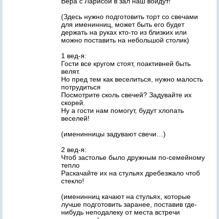
Вера с Ларисой в зал наш войдут!
(Здесь нужно подготовить торт со свечами
для именинниц, может быть его будет
держать на руках кто-то из близких или
можно поставить на небольшой столик)
1 вед-я:
Гости все кругом стоят, поактивней быть
велят.
Но пред тем как веселиться, нужно малость
потрудиться
Посмотрите сколь свечей? Задувайте их
скорей.
Ну а гости нам помогут, будут хлопать
веселей!
(именинницы задувают свечи…)
2 вед-я:
Чтоб застолье было дружным по-семейному
тепло
Раскачайте их на стульях дребезжало чтоб
стекло!
(именинниц качают на стульях, которые
лучше подготовить заранее, поставив где-
нибудь неподалеку от места встречи