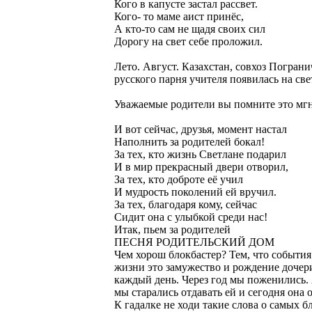
Кого в капусте застал рассвет.
Кого- то маме аист принёс,
А кто-то сам не щадя своих сил
Дорогу на свет себе проложил.
Лето. Август. Казахстан, совхоз Погра
русского парня учителя появилась на св
Уважаемые родители вы помните это мг
И вот сейчас, друзья, момент настал
Наполнить за родителей бокал!
За тех, кто жизнь Светлане подарил
И в мир прекрасный двери отворил,
За тех, кто доброте её учил
И мудрость поколений ей вручил.
За тех, благодаря кому, сейчас
Сидит она с улыбкой среди нас!
Итак, пьем за родителей
ПЕСНЯ РОДИТЕЛЬСКИЙ ДОМ
Чем хорош блокбастер? Тем, что событи
жизни это замужество и рождение дочер
каждый день. Через год мы поженились. 
мы старались отдавать ей и сегодня она
К гадалке не ходи такие слова о самых 