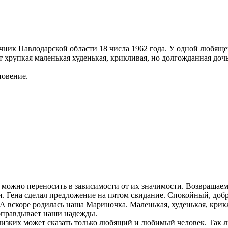
ничник Павлодарской области 18 числа 1962 года. У одной любя
ет хрупкая маленькая худенькая, крикливая, но долгожданная д
новение.
я можно переносить в зависимости от их значимости. Возвраща
и. Гена сделал предложение на пятом свидание. Спокойный, до
А вскоре родилась наша Мариночка. Маленькая, худенькая, крик
 оправдывает наши надежды.
близких может сказать только любящий и любимый человек. Так л