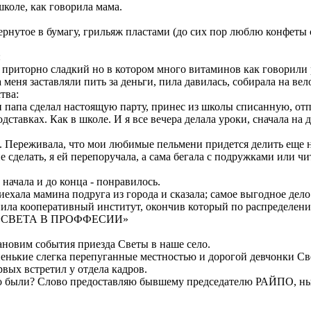
коле, как говорила мама.
ернутое в бумагу, грильяж пластами (до сих пор люблю конфеты
:
 приторно сладкий но в котором много витаминов как говорили 
 меня заставляли пить за деньги, пила давилась, собирала на вел
тва:
 и папа сделал настоящую парту, принес из школы списанную, о
ставках. Как в школе. И я все вечера делала уроки, сначала на д
а. Переживала, что мои любимые пельмени придется делить еще н
е сделать, я ей перепоручала, а сама бегала с подружками или ч
начала и до конца - понравилось.
иехала мамина подруга из города и сказала; самое выгодное дело 
ила кооперативный институт, окончив который по распределен
ии «СВЕТА В ПРОФФЕСИИ»
тановим события приезда Светы в наше село.
енькие слегка перепуганные местностью и дорогой девчонки С
рвых встретил у отдела кадров.
это были? Слово предоставляю бывшему председателю РАЙПО, ны