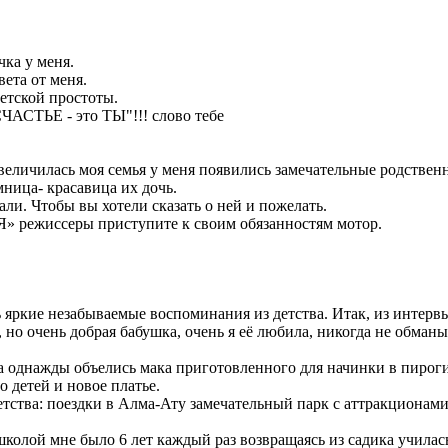
чка у меня.
вета от меня.
детской простоты.
СЧАСТЬЕ - это ТЫ"!!! слово тебе
величилась моя семья у меня появились замечательные родствен
ница- красавица их дочь.
ли. Чтобы вы хотели сказать о ней и пожелать.
жиссеры приступите к своим обязанностям мотор.
ть яркие незабываемые воспоминания из детства. Итак, из интер
 но очень добрая бабушка, очень я её любила, никогда не обманы
 однажды объелись мака приготовленного для начинки в пироги
 детей и новое платье.
тства: поездки в Алма-Ату замечательный парк с аттракционами
колой мне было 6 лет каждый раз возвращаясь из садика училас