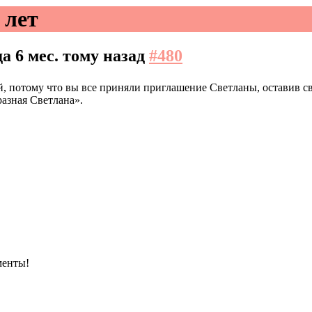
 лет
да 6 мес. тому назад
#480
, потому что вы все приняли приглашение Светланы, оставив св
азная Светлана».
менты!