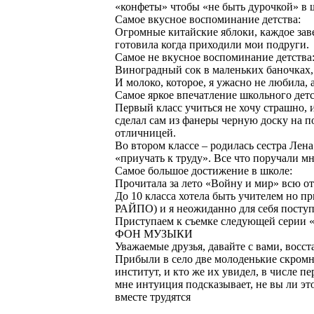
«конфеты» чтобы «не быть дурочкой» в ш
Самое вкусное воспоминание детства:
Огромные китайские яблоки, каждое зав
готовила когда приходили мои подруги.
Самое не вкусное воспоминание детства
Виноградный сок в маленьких баночках,
И молоко, которое, я ужасно не любила, а
Самое яркое впечатление школьного детс
Первый класс учиться не хочу страшно,
сделал сам из фанеры черную доску на под
отличницей.
Во втором классе – родилась сестра Лен
«приучать к труду». Все что поручали мн
Самое большое достижение в школе:
Прочитала за лето «Войну и мир» всю от 
До 10 класса хотела быть учителем но пр
РАЙПО) и я неожиданно для себя поступ
Приступаем к съемке следующей сер
ФОН МУЗЫКИ
Уважаемые друзья, давайте с вами, восс
Прибыли в село две молоденькие скромн
институт, и кто же их увидел, в числе пе
мне интуиция подсказывает, не вы ли 
вместе трудятся