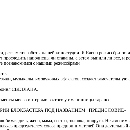
а, регламент работы нашей киностудии. Я Елена режиссёр-пост
т проследить наполнены ли стаканы, а затем выпили ли все, и р
те познакомимся с нашими режиссёрами
ются
ыки, музыкальных звуковых эффектов, создаст замечательную 
 героиня СВЕТЛАНА.
гменты моего интервью взятого у именинницы заранее.
РИИ БЛОКБАСТЕРА ПОД НАЗВАНИЕМ «ПРЕДИСЛОВИЕ»
любимая дочь, жена, мама, сестра, золовка, подруга. Незамени
являясь председателем союза предпринимателей Она деятельный