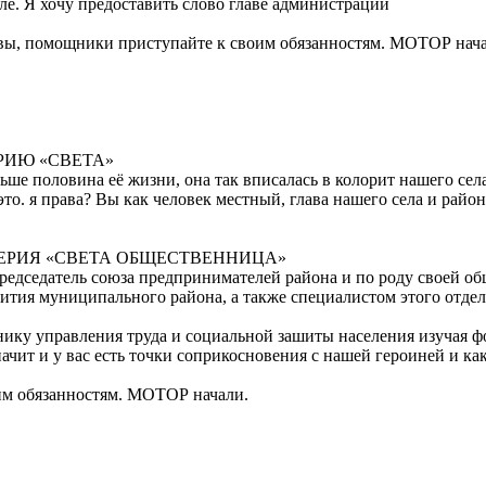
але. Я хочу предоставить слово главе администрации
овы, помощники приступайте к своим обязанностям. МОТОР нач
ИЮ «СВЕТА»
ьше половина её жизни, она так вписалась в колорит нашего села
то. я права? Вы как человек местный, глава нашего села и райо
ЕРИЯ «СВЕТА ОБЩЕСТВЕННИЦА»
редседатель союза предпринимателей района и по роду своей об
ития муниципального района, а также специалистом этого отдел
ьнику управления труда и социальной зашиты населения изучая 
начит и у вас есть точки соприкосновения с нашей героиней и ка
им обязанностям. МОТОР начали.