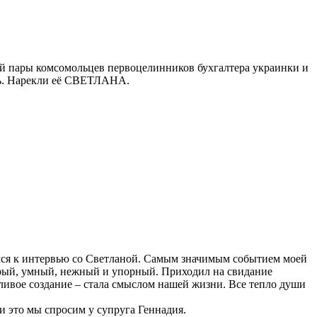
щей пары комсомольцев первоцелинников бухгалтера украинки и
очь. Нарекли её СВЕТЛАНА.
емся к интервью со Светланой. Самым значимым событием моей
брый, умный, нежный и упорный. Приходил на свидание
ливое создание – стала смыслом нашей жизни. Все тепло души
и это мы спросим у супруга Геннадия.