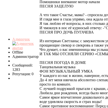
Помошники внемание мотор начали
ПЕСНЯ ЗАЦЕЛУЮ
А что такое Счастье, мама? - спросила до
И глядя мне в глаза упрямо, она ждала от
Я так люблю её вопросы, в них столько 
И чмокнув в нос её курносый отвечу: -"
ПЕСНЯ ПРО ДОЧЬ ПУГАЧЕВА
Админчик
Из интервью Светланы; с замужеством у
прощающие свекор и свекровь а также ум
Что думает, о вас именинница мы услыша
Offline
И ТАК МЫ ОТСНЯЛИ СЕРИЮ «СЕМЬЯ» ре
Администратор
ПЕСНЯ ПОГОДА В ДОМЕ
Сообщений:
Танцевальная музыка
1283
ФОН МУЗЫКАЛЬНЫЙ УМКА
Репутация: 0
У каждого из нас в жизни, наверное, ес
До 4 лет меня нянчила абсолютно слепая,
просто по комнате.
С лучшей подружкой прыгали с крыши, а
Любила дни рождения, всегда было много
Самое яркое впечатление дошкольного де
воде удивляла скорость и страх воды!
Самое противное воспоминание: Перед ш