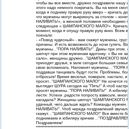
чтобы вы все вместе, дружно поздравили нашу 
этого надо немного покричать. Вы на меня смот
когда я подниму правую руку вверх – кричать д
что мужчины могут выкрикнуть за столом – кон
НАЛИВАТЬ!», а женской половине необходимо б
следующее « ШАМПАНСКОГО МАЛО!». Кричать н
момент, когда я опущу правую руку вниз. Всем в
поехали:
- «Повод чудесный» - вам скажут мужчины, груст
причины. И есть возможность до ночи гулять. В
мужчины..."ПОРА НАЛИВАТЬ!". Дамы при этом, см
шепчут при этом мужчинам вдогонку: « Вы не за
сало», женщины дружно..."ШАМПАНСКОГО МАЛО
приходят друзья, в зале сегодня большая семья
свою вспоминать. Напомнят мужчины...."ПОРА 
поддавши танцевать будут гости. Проблемы, бо
отбросьте! Время веселья, поверьте, настало, 
просят..."ШАМПАНСКОГО МАЛО!" Не хочется год
выглядит ШУРА сегодня на "Пять!" А чтоб настр
просят мужчины.."ПОРА НАЛИВАТЬ!". А юбиляру
лести: Успехи ,радости попросту взвесьте, много
нагадала? Женщины шепчут "ШАМПАНСКОГО М
удачный, чего дальше ждать? Команды мужчин..
НАЛИВАТЬ!". Чтоб череда поздравлений звуча
скажут...."ШАМПАНСКОГО МАЛО!" Все вместе бо
поднимаем и юбиляру кричим ..."ПОЗДРАВЛЯЕМ
Поздравляем!
****************************************************************