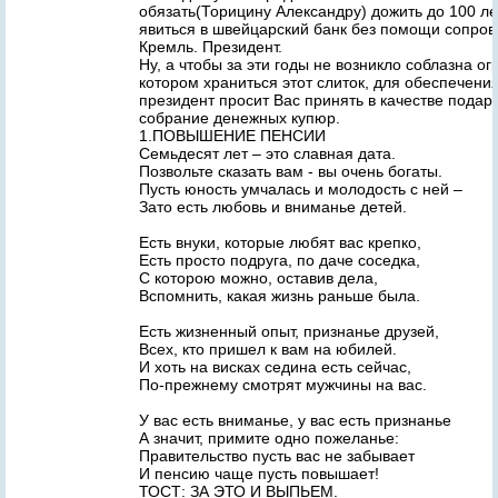
обязать(Торицину Александру) дожить до 100 ле
явиться в швейцарский банк без помощи сопро
Кремль. Президент.
Ну, а чтобы за эти годы не возникло соблазна ог
котором храниться этот слиток, для обеспечени
президент просит Вас принять в качестве подар
собрание денежных купюр.
1.ПОВЫШЕНИЕ ПЕНСИИ
Семьдесят лет – это славная дата.
Позвольте сказать вам - вы очень богаты.
Пусть юность умчалась и молодость с ней –
Зато есть любовь и вниманье детей.
Есть внуки, которые любят вас крепко,
Есть просто подруга, по даче соседка,
С которою можно, оставив дела,
Вспомнить, какая жизнь раньше была.
Есть жизненный опыт, признанье друзей,
Всех, кто пришел к вам на юбилей.
И хоть на висках седина есть сейчас,
По-прежнему смотрят мужчины на вас.
У вас есть вниманье, у вас есть признанье
А значит, примите одно пожеланье:
Правительство пусть вас не забывает
И пенсию чаще пусть повышает!
ТОСТ: ЗА ЭТО И ВЫПЬЕМ.