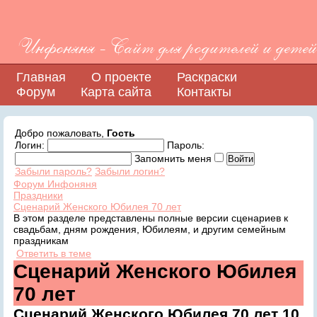
Инфоняня - Сайт для родителей и детей
Главная
О проекте
Раскраски
Форум
Карта сайта
Контакты
Добро пожаловать,
Гость
Логин:
Пароль:
Запомнить меня
Забыли пароль?
Забыли логин?
Форум Инфоняня
Праздники
Сценарий Женского Юбилея 70 лет
В этом разделе представлены полные версии сценариев к
свадьбам, дням рождения, Юбилеям, и другим семейным
праздникам
Ответить в теме
Сценарий Женского Юбилея
70 лет
Сценарий Женского Юбилея 70 лет
10