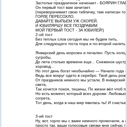
Застолье праздничное начинает - БОЯРИН ГЛ
Он первый тост вам зачитает.
(переворачивает свою табличку, там написан т
ГОРЛЕ ПЕРЕСОХЛО,
ДАВАЙТЕ ВЫПЬЕМ УЖ СКОРЕЙ,
И ЮБИЛЯРШУ ВСЕ ПОЗДРАВИМ
МОЙ ПЕРВЫЙ ТОСТ - ЗА ЮБИЛЕЙ!)
2-ой тост
Без теплых слов сегодня мы не будем пить,
Для следующего тоста пора и по-второй налить.
Январский день морозен и печален: Пусть холода
сугробы,
До лета столько времени еще... Снежинок шуст
хоровод...
Но этот день богат необычайно — Начало года 
Ведь все вокруг одето в серебро. Твой день рож
От праздников немного мы устали, В январский 
света,
Так хочется покоя, тишины, По жизни вёл чтоб п
Но есть момент, который всех дороже: Любовью
согрета,
Тот день, когда в наш мир явилась ты! И счасть
3-ий тост
Ну, вот, горло мы с вами немного промочили, а 
просто так, ваши голосовые связки мне сейчас п