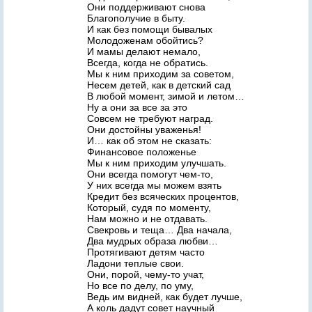
Они поддерживают снова
Благополучие в быту.
И как без помощи бывалых
Молодоженам обойтись?
И мамы делают немало,
Всегда, когда не обратись.
Мы к ним приходим за советом,
Несем детей, как в детский сад
В любой момент, зимой и летом…
Ну а они за все за это
Совсем не требуют наград.
Они достойны уваженья!
И… как об этом не сказать:
Финансовое положенье
Мы к ним приходим улучшать.
Они всегда помогут чем-то,
У них всегда мы можем взять
Кредит без всяческих процентов,
Который, судя по моменту,
Нам можно и не отдавать.
Свекровь и теща… Два начала,
Два мудрых образа любви…
Протягивают детям часто
Ладони теплые свои.
Они, порой, чему-то учат,
Но все по делу, по уму,
Ведь им видней, как будет лучше,
А коль дадут совет научный