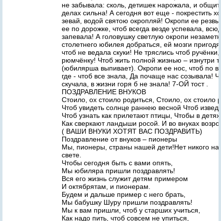
не забывала: сколь, детишек нарожала, и общите
делах сильна! А сегодня вот еще - покрестить х
зевай, водой святою окропляй! Окропи ее резвы
ее по дорожке, чтоб всегда везде успевала, всюд
запевала! А головушку светлую окропи незаметно
столетнего юбилея добраться, ей мозги пригодят
чтоб не ведала скуки! Не тряслись чтоб ручёнки,
рюмчёнку! Чтоб жить полной жизнью – изнутри 
(юбилярша выпивает). Окропи ее нос, чтоб по в
где - чтоб все знала, Да почаще нас созывала! Ч
скучала, в жизни горя б не знала! 7-ОЙ тост .
ПОЗДРАВЛЕНИЕ ВНУКОВ
Стоило, ох стоило родиться, Стоило, ох стоило 
Чтоб увидеть солнце раннею весной Чтоб извед
Чтоб узнать как прилетают птицы, Чтобы в детя
Как сверкают ландыши росой. И во внуках возр
( ВАШИ ВНУКИ ХОТЯТ ВАС ПОЗДРАВИТЬ)
Поздравление от внуков – пионеры
Мы, пионеры, страны нашей дети!Нет никого на
свете.
Чтобы сегодня быть с вами опять,
Мы юбиляра пришли поздравлять!
Вся его жизнь служит детям примером
И октябрятам, и пионерам.
Будем и дальше пример с него брать,
Мы бабушку Шуру пришли поздравлять!
Мы к вам пришли, чтоб у старших учиться,
Как надо пить, чтоб совсем не упиться,