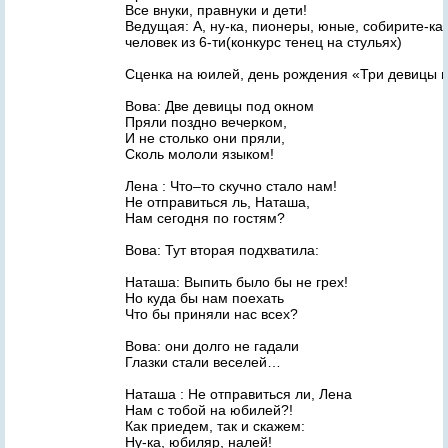
Все внуки, правнуки и дети!
Ведущая: А, ну-ка, пионеры, юные, собирите-ка
человек из 6-ти(конкурс тенец на стульях)
Сценка на юилей, день рождения «Три девицы 
Вова: Две девицы под окном
Пряли поздно вечерком,
И не столько они пряли,
Сколь мололи языком!
Лена : Что–то скучно стало нам!
Не отправиться ль, Наташа,
Нам сегодня по гостям?
Вова: Тут вторая подхватила:
Наташа: Выпить было бы не грех!
Но куда бы нам поехать
Что бы приняли нас всех?
Вова: они долго не гадали
Глазки стали веселей…
Наташа : Не отправиться ли, Лена
Нам с тобой на юбилей?!
Как приедем, так и скажем:
Ну-ка, юбиляр, налей!