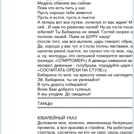
Медаль обмоем мы сейчас
Пока что есть пить у нас
Пусть хорошо тебе живется
Пусть и естся, пусть и пьется.
А теперь вот все путем ,почелуя от вас ждем! М
сей...И нам по рюмочке налей! Ну-ка гости поск
юбилей! Ты Бабариха не зевай, Гостей скорее 
полною чашей. Пьем за ШУРУ нашу!
(после того, как все выпили, царь говорит, обращ
Да, хорошо у вас тут, и столы полны явствами, 
напитки рекой льются, но скучно что-то мне, на
а, ну, молодцы, кто силушкой померится желает, 
(конкурс «СПИРТОМЕР»).А девицы наверное кра
желают, девоньки - голубушки, порадуйте царя-
«СОСЧИТАТЬ ОРЕХИ НА СТУЛЕ»).
Бабариха-то моя, на красоту никак не наглядится
Эй, Бабариха, ты не увлекайся!
В путь дорогу собирайся!
Всем Вам доброго гулянья,
А мы уходим. До свиданья!
****************************************************************
ТАНЦЫ
****************************************************************
ЮБИЛЕЙНЫЙ УКАЗ
Доложили мне, конечно, именинница безгрешна,
прожила, а все красива и стройна. На работушку
стоптала, сосчитать ни кто не смог, сколь сноси