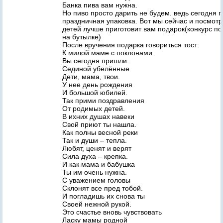
Банка пива вам нужна.
Но пиво просто дарить не будем. ведь сегодня 
праздничная упаковка. Вот мы сейчас и посмотр
детей лучше приготовит вам подарок(конкурс по
на бутылке)
После вручения подарка говориться тост:
К милой маме с поклонами
Вы сегодня пришли.
Сединой убелённые
Дети, мама, твои.
У нее день рождения
И большой юбилей.
Так прими поздравления
От родимых детей.
В ихних душах навеки
Свой приют ты нашла.
Как полны весной реки
Так и души – тепла.
Любят, ценят и верят
Сила духа – крепка.
И как мама и бабушка
Ты им очень нужна.
С уважением головы
Склонят все пред тобой.
И погладишь их снова ты
Своей нежной рукой.
Это счастье вновь чувствовать
Ласку мамы родной