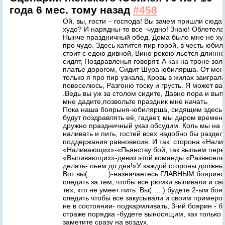
года 6 мес. тому назад
#458
Ой, вы, гости – господа! Вы зачем пришли сюда
худо? И нарядны-то все -чудно! Знаю! Облетела 
Нынче праздничный обед. Дома было мне не худ
про чудо. Здесь катится пир горой, в честь юби
стоит с едою дивной, Вино рекою льется длинно
сидят, Поздравленья говорят. А как на троне зо
платье дорогом, Сидит Шура юбилярша. От меня
только я про пир узнала, Кровь в жилах заиграл
повеселюсь, Разгоню тоску и грусть. Я может ва
.Ведь вы уж за столом сидите, Давно пора и вып
мне дадите,позвольте праздник мне начать.
Пока наша боярыня-юбилярша, сидящим здесь у
будут поздравлять её, гадает, мы даром времени
дружно праздничный указ обсудим. Коль мы на
наливать и пить, гостей всех надобно бы раздел
поддержания равновесия. И так: сторона «Нал
«Наливающих»-«Пьянству бой, так выпьем перед
«Выпивающих»-девиз этой команды «Развеселье 
делать- пьем до дна!»У каждой стороны должны
Вот вы(………)-назначаетесь ГЛАВНЫМ боярином
следить за тем, чтобы все рюмки выпивали и с
тех, кто не умеет пить. Вы(…..) будете 2-ым бо
следить чтобы все закусывали и своим примером
не в состоянии- подкармливать, 3-ий боярин - б
страже порядка -будете выносящим, как только 
заметите сразу на воздух.