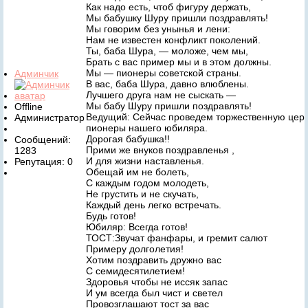
Как надо есть, чтоб фигуру держать,
Мы бабушку Шуру пришли поздравлять!
Мы говорим без унынья и лени:
Нам не известен конфликт поколений.
Ты, баба Шура, — моложе, чем мы,
Брать с вас пример мы и в этом должны.
Мы — пионеры советской страны.
Админчик
В вас, баба Шура, давно влюблены.
Лучшего друга нам не сыскать —
Мы бабу Шуру пришли поздравлять!
Offline
Ведущий: Сейчас проведем торжественную цер
Администратор
пионеры нашего юбиляра.
Дорогая бабушка!!
Сообщений:
Прими же внуков поздравленья ,
1283
И для жизни наставленья.
Репутация: 0
Обещай им не болеть,
С каждым годом молодеть,
Не грустить и не скучать,
Каждый день легко встречать.
Будь готов!
Юбиляр: Всегда готов!
ТОСТ:Звучат фанфары, и гремит салют
Примеру долголетия!
Хотим поздравить дружно вас
С семидесятилетием!
Здоровья чтобы не иссяк запас
И ум всегда был чист и светел
Провозглашают тост за вас