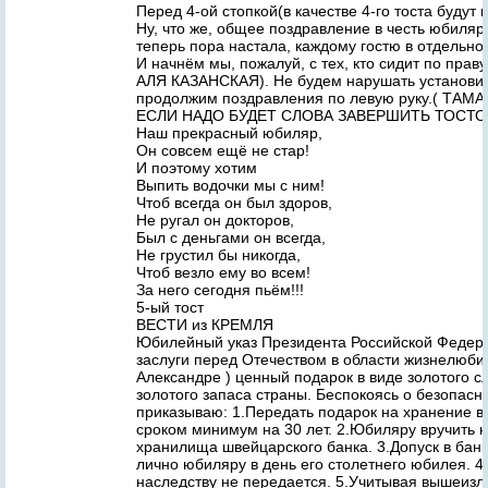
Перед 4-ой стопкой(в качестве 4-го тоста будут
Ну, что же, общее поздравление в честь юбиляр
теперь пора настала, каждому гостю в отдельно
И начнём мы, пожалуй, с тех, кто сидит по прав
АЛЯ КАЗАНСКАЯ). Не будем нарушать установи
продолжим поздравления по левую руку.( ТАМА
ЕСЛИ НАДО БУДЕТ СЛОВА ЗАВЕРШИТЬ ТОСТО
Наш прекрасный юбиляр,
Он совсем ещё не стар!
И поэтому хотим
Выпить водочки мы с ним!
Чтоб всегда он был здоров,
Не ругал он докторов,
Был с деньгами он всегда,
Не грустил бы никогда,
Чтоб везло ему во всем!
За него сегодня пьём!!!
5-ый тост
ВЕСТИ из КРЕМЛЯ
Юбилейный указ Президента Российской Федер
заслуги перед Отечеством в области жизнелюби
Александре ) ценный подарок в виде золотого сл
золотого запаса страны. Беспокоясь о безопасн
приказываю: 1.Передать подарок на хранение в
сроком минимум на 30 лет. 2.Юбиляру вручить к
хранилища швейцарского банка. 3.Допуск в банк
лично юбиляру в день его столетнего юбилея. 4
наследству не передается. 5.Учитывая вышеизл