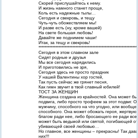
Скорей прислушайтесь к нему.
И жизнь намного станет проще,
Коль есть надежные тылы…
Сегодня и свекровь, и тещу
Чуть-чуть обожествляем мы!
И разве есть (ну, кроме вашей)
На свете большая любовь!
Давайте же поднимем чаши!
Итак, за тещу и свекровь!
****************************************************************
Сегодня в этом славном зале
Сидят родные и друзья
Мы все сегодня нарядились
И приготовились не зря,
Сегодня здесь не просто праздник
У нашей Валентины хор гостей,
Так пусть сейчас же грянет песня,
Как гимн звучит в твой славный юбилей!
ТОСТ ЗА ЖЕНЩИН
Женщина создана из крайностей. Она может бы
подвига, либо просто трофеем за этот подвиг. 
мужчину, способного на что угодно, или вообще 
способного. Она может обожать героя, жертву
благом ради нее, либо бросающего ее ради все
может быть ведьмой или святой, погибающей от
убивающей своей любовью…
Но главное, все женщины – прекрасны! Так дав
них!!!