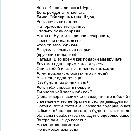
Вова: И поехали все к Шуре,
День рожденья отмечать.
Лена: Юбилярша наша, Шура,
Во главе сидит стола.
На торжественно гулянье
Столько люду собрала.
Наташа: Ну, и мы пришли поздравить,
Привезли подарков воз.
Чтоб об этом юбилее
В шутку вспомнить и всерьез.
(вручение подарков)
Наташа: В то время как подарки мы вручали,
Двух молодцев приметила я здесь.
Они с тобой и статью и лицом так схожи
А, ну, признайся, братья что ли есть?!
А вот ещё одна девица
Как будь-то из родни твоей .
Хочу тебя спросить подруга:
Ты знала чей здесь юбилей?
(Лена говорит своими словами, что это юбилей
с девицей – это её братья и сестра(выводим их 
Наташа: всем гостям мы раздали подарки, а во
забыли, ей наверное завтра будет ох как тяжело
обязаны позаботиться сегодня о здоровье ваше
Завтра вам не до веселья
Начинается похмелье
Не поможет вам вода