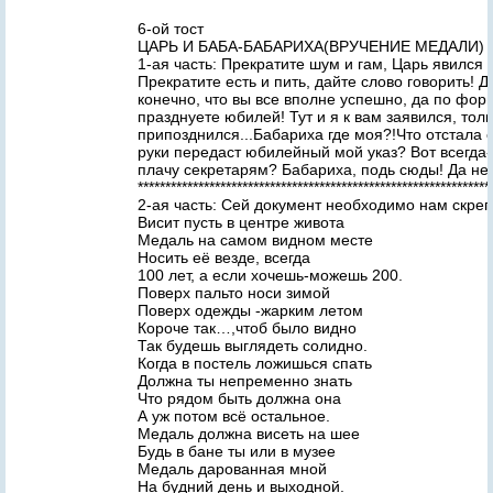
6-ой тост
ЦАРЬ И БАБА-БАБАРИХА(ВРУЧЕНИЕ МЕДАЛИ)
1-ая часть: Прекратите шум и гам, Царь явился в
Прекратите есть и пить, дайте слово говорить! 
конечно, что вы все вполне успешно, да по форм
празднуете юбилей! Тут и я к вам заявился, тол
припозднился...Бабариха где моя?!Что отстала о
руки передаст юбилейный мой указ? Вот всегда-т
плачу секретарям? Бабариха, подь сюды! Да нес
****************************************************************
2-ая часть: Сей документ необходимо нам скреп
Висит пусть в центре живота
Медаль на самом видном месте
Носить её везде, всегда
100 лет, а если хочешь-можешь 200.
Поверх пальто носи зимой
Поверх одежды -жарким летом
Короче так…,чтоб было видно
Так будешь выглядеть солидно.
Когда в постель ложишься спать
Должна ты непременно знать
Что рядом быть должна она
А уж потом всё остальное.
Медаль должна висеть на шее
Будь в бане ты или в музее
Медаль дарованная мной
На будний день и выходной.