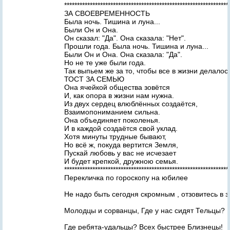
**************************************************************
ЗА СВОЕВРЕМЕННОСТЬ
Была ночь. Тишина и луна...
Были Он и Она.
Он сказал: "Да". Она сказала: "Нет".
Прошли года. Была ночь. Тишина и луна...
Были Он и Она. Она сказала: "Да".
Но не те уже были года.
Так выпьем же за то, чтобы все в жизни делало
ТОСТ ЗА СЕМЬЮ
Она ячейкой общества зовётся
И, как опора в жизни нам нужна.
Из двух сердец влюблённых создаётся,
Взаимопониманием сильна.
Она объединяет поколенья.
И в каждой создаётся свой уклад.
Хотя минуты трудные бывают,
Но всё ж, покуда вертится Земля,
Пускай любовь у вас не исчезает
И будет крепкой, дружною семья.
****************************************************************
Перекличка по гороскопу на юбилее
Не надо быть сегодня скромным , отзовитесь в 
Молодцы и сорванцы, Где у нас сидят Тельцы?
Где ребята-удальцы? Всех быстрее Близнецы!