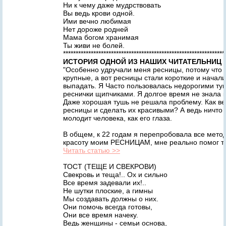
Ни к чему даже мудрствовать
Вы ведь крови одной.
Ими вечно любимая
Нет дороже родней
Мама богом хранимая
Ты живи не болей.
****************************************************************
ИСТОРИЯ ОДНОЙ ИЗ НАШИХ ЧИТАТЕЛЬНИЦ J
"Особенно удручали меня ресницы, потому что 
крупные, а вот ресницы стали короткие и начал
выпадать. Я Часто пользовалась недорогими ту
реснички щипчиками. Я долгое время не знала 
Даже хорошая тушь не решала проблему. Как ве
ресницы и сделать их красивыми? А ведь ничто т
молодит человека, как его глаза.
В общем, к 22 годам я перепробовала все мето
красоту моим РЕСНИЦАМ, мне реально помог тол
Читать статью >>
ТОСТ (ТЕЩЕ И СВЕКРОВИ)
Свекровь и теща!.. Ох и сильно
Все время задевали их!..
Не шутки плоские, а гимны
Мы создавать должны о них.
Они помочь всегда готовы,
Они все время начеку.
Ведь женщины - семьи основа,