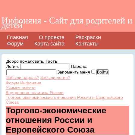
Инфоняня - Сайт для родителей и
детей
Главная
О проекте
Раскраски
Форум
Карта сайта
Контакты
Добро пожаловать,
Гость
Логин:
Пароль:
Запомнить меня
Забыли пароль?
Забыли логин?
Форум Инфоняня
Учимся вместе
Внутренняя политика России
Торгово-экономические отношения России и Европейского
Союза
Торгово-экономические
отношения России и
Европейского Союза