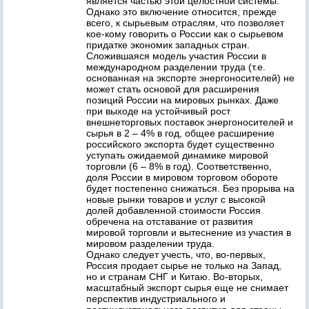
является частью этой целостной системы.
Однако это включение относится, прежде
всего, к сырьевым отраслям, что позволяет
кое-кому говорить о России как о сырьевом
придатке экономик западных стран.
Сложившаяся модель участия России в
международном разделении труда (т.е.
основанная на экспорте энергоносителей) не
может стать основой для расширения
позиций России на мировых рынках. Даже
при выходе на устойчивый рост
внешнеторговых поставок энергоносителей и
сырья в 2 – 4% в год, общее расширение
российского экспорта будет существенно
уступать ожидаемой динамике мировой
торговли (6 – 8% в год). Соответственно,
доля России в мировом торговом обороте
будет постепенно снижаться. Без прорыва на
новые рынки товаров и услуг с высокой
долей добавленной стоимости Россия
обречена на отставание от развития
мировой торговли и вытеснение из участия в
мировом разделении труда.
Однако следует учесть, что, во-первых,
Россия продает сырье не только на Запад,
но и странам СНГ и Китаю. Во-вторых,
масштабный экспорт сырья еще не снимает
перспектив индустриального и