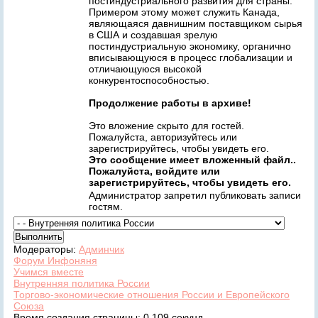
постиндустриального развития для страны.
Примером этому может служить Канада,
являющаяся давнишним поставщиком сырья
в США и создавшая зрелую
постиндустриальную экономику, органично
вписывающуюся в процесс глобализации и
отличающуюся высокой
конкурентоспособностью.
Продолжение работы в архиве!
Это вложение скрыто для гостей.
Пожалуйста, авторизуйтесь или
зарегистрируйтесь, чтобы увидеть его.
Это сообщение имеет вложенный файл..
Пожалуйста, войдите или
зарегистрируйтесь, чтобы увидеть его.
Администратор запретил публиковать записи
гостям.
Модераторы:
Админчик
Форум Инфоняня
Учимся вместе
Внутренняя политика России
Торгово-экономические отношения России и Европейского
Союза
Время создания страницы: 0.109 секунд