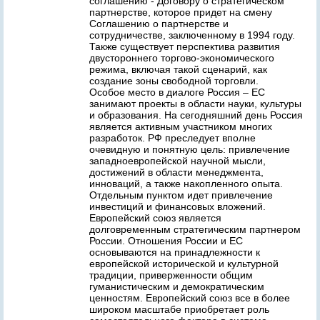
соглашению - Договору о стратегическом
партнерстве, которое придет на смену
Соглашению о партнерстве и
сотрудничестве, заключенному в 1994 году.
Также существует перспектива развития
двустороннего торгово-экономического
режима, включая такой сценарий, как
создание зоны свободной торговли.
Особое место в диалоге Россия – ЕС
занимают проекты в области науки, культуры
и образования. На сегодняшний день Россия
является активным участником многих
разработок. РФ преследует вполне
очевидную и понятную цель: привлечение
западноевропейской научной мысли,
достижений в области менеджмента,
инноваций, а также накопленного опыта.
Отдельным пунктом идет привлечение
инвестиций и финансовых вложений.
Европейский союз является
долговременным стратегическим партнером
России. Отношения России и ЕС
основываются на принадлежности к
европейской исторической и культурной
традиции, приверженности общим
гуманистическим и демократическим
ценностям. Европейский союз все в более
широком масштабе приобретает роль