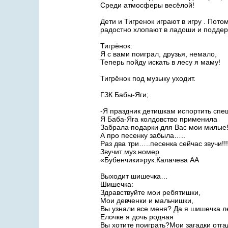
Среди атмосферы весёлой!
Дети и Тигренок играют в игру . Пот
радостно хлопают в ладоши и подде
Тигрёнок:
Я с вами поиграл, друзья, немало,
Теперь пойду искать в лесу я маму!
Тигрёнок под музыку уходит.
ГЗК Бабы-Яги;
-Я праздник детишкам испортить спе
Я Баба-Яга колдовство применила
Забрала подарки для Вас мои милые
А про песенку забыла…..
Раз два три…..песенка сейчас звучи!!!
Звучит муз.номер
«Бубенчики»рук.Калачева АА
Выходит шишечка…
Шишечка:
Здравствуйте мои ребятишки,
Мои девченки и мальчишки,
Вы узнали все меня? Да я шишечка ле
Елочке я дочь родная
Вы хотите поиграть?Мои загадки отга