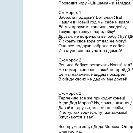
Проводит игру «Шишечка» и загадки
Скоморох 1:
Забрала подарки? Вот злая Яга!
Нашли в Новый год мы себе и врага!
Её мы проучим, конечно, злодейку,
Такую противную чародейку!
Друзья, не встречали вы бабу Ягу? (Д
Я скрыть своё горе от вас не могу!
Она все подарки забрала с собой
И в ступе спеша улетела домой!
Скоморох 2:
Решила бабуся встречать Новый год?
Но номер, конечно, такой не пройдёт!
Её мы накажем, найдём поскорей,
В обиду своих не дадим мы друзей!
Скоморох 1:
Терпению все же приходит конец!
А где Дед Мороз? Ну, явись, наконец!
Давайте, друзья, мы его позовём,
И ёлку, как водится, тут же зажжём!
(спускаются в зал)
Все дружно зовут Деда Мороза. Он пр
Снегурочка.