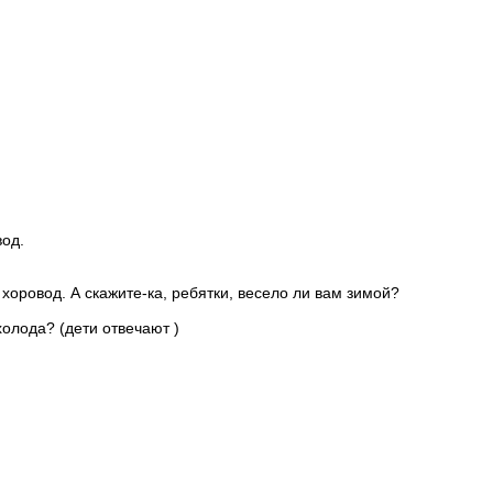
вод.
 хоровод. А скажите-ка, ребятки, весело ли вам зимой?
олода? (дети отвечают )