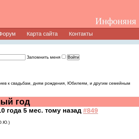
Инфоняня -
Форум
Карта сайта
Контакты
Запомнить меня
иев к свадьбам, дням рождения, Юбилеям, и другим семейным
вый год
10 года 5 мес. тому назад
#849
О.Ю.)