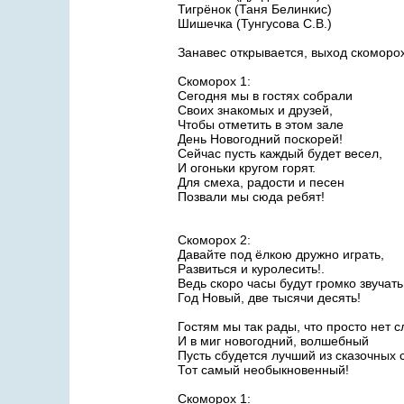
Тигрёнок (Таня Белинкис)
Шишечка (Тунгусова С.В.)
Занавес открывается, выход скоморох
Скоморох 1:
Сегодня мы в гостях собрали
Своих знакомых и друзей,
Чтобы отметить в этом зале
День Новогодний поскорей!
Сейчас пусть каждый будет весел,
И огоньки кругом горят.
Для смеха, радости и песен
Позвали мы сюда ребят!
Скоморох 2:
Давайте под ёлкою дружно играть,
Развиться и куролесить!.
Ведь скоро часы будут громко звучать
Год Новый, две тысячи десять!
Гостям мы так рады, что просто нет 
И в миг новогодний, волшебный
Пусть сбудется лучший из сказочных 
Тот самый необыкновенный!
Скоморох 1: