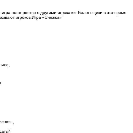
ом игра повторяется с другими игроками. Болельщики в это время
рживают игроков.Игра «Снежки»
шила,
!
!
сная..,
дать?