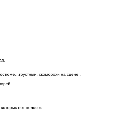
од,
костюме…грустный, скоморохи на сцене..
корей,
а которых нет полосок…