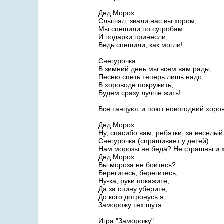
Дед Мороз:
Слышал, звали нас вы хором,
Мы спешили по сугробам.
И подарки принесли,
Ведь спешили, как могли!
Снегурочка:
В зимний день мы всем вам рады,
Песню спеть теперь лишь надо,
В хороводе покружить,
Будем сразу лучше жить!
Все танцуют и поют новогодний хоро
Дед Мороз:
Ну, спасибо вам, ребятки, за веселый
Снегурочка (спрашивает у детей)
Нам морозы не беда? Не страшны и х
Дед Мороз:
Вы мороза не боитесь?
Берегитесь, берегитесь,
Ну-ка, руки покажите,
Да за спину уберите,
До кого дотронусь я,
Заморожу тех шутя.
Игра "Заморожу".