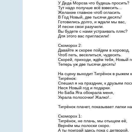
У Деда Мороза что будешь просить?
Тут надо получше всё взвесить…
Желание главное чтоб огласить
В Год Новый, две тысячи десять!
Готовились долго, и ждали мы вас,
И песни свои разучили.
Вы будете с нами устраивать пляс?
Для этого вас пригласили!
Скоморох 2:
Давайте ж скорее пойдем в хоровод,
Чтоб петь, веселиться, чудесить.
Скорей, приходи, ждём тебя, Новый г
Теперь уж две тысячи десять!
На сцену выходит Тигрёнок в рыжем 
Тигрёнок:
Спешил я на праздник, к друзьям пос
Неся Новый год и подарки.
Но Баба Яга обокрала меня,
Украла полосочки! Жалко!..
Тигрёнок плачет, показывает лапки н
Скоморох 1:
Тигрёнок, не плачь, мы отыщем её,
Вернём мы полоски скоро.
А ты поиграй здесь пока с детворой,