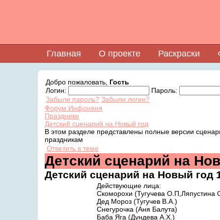
Главная
О проекте
Раскраски
Добро пожаловать,
Гость
Логин:
Пароль:
Забыли пароль?
Забыли логин?
Форум Инфоняня
Праздники
Детский сценарий на Новый год
В этом разделе представлены полные версии сценар
праздникам
Ответить в теме
Детский сценарий на Но
Детский сценарий на Новый год
Действующие лица:
Скоморохи (Тугучева О.П,Ляпустина 
Дед Мороз (Тугучев В.А.)
Снегурочка (Аня Балута)
Баба Яга (Дундева А.Х.)