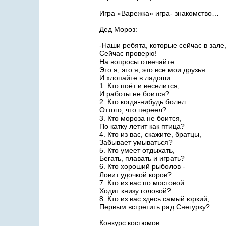
Игра «Варежка» игра- знакомство…
Дед Мороз:
-Наши ребята, которые сейчас в зал
Сейчас проверю!
На вопросы отвечайте:
Это я, это я, это все мои друзья
И хлопайте в ладоши.
1. Кто поёт и веселится,
И работы не боится?
2. Кто когда-нибудь болел
Оттого, что переел?
3. Кто мороза не боится,
По катку летит как птица?
4. Кто из вас, скажите, братцы,
Забывает умываться?
5. Кто умеет отдыхать,
Бегать, плавать и играть?
6. Кто хороший рыболов -
Ловит удочкой коров?
7. Кто из вас по мостовой
Ходит книзу головой?
8. Кто из вас здесь самый юркий,
Первым встретить рад Снегурку?
Конкурс костюмов.