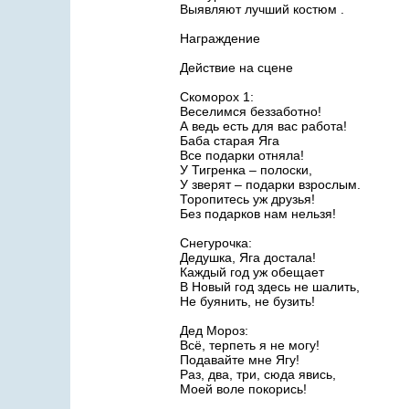
Выявляют лучший костюм .
Награждение
Действие на сцене
Скоморох 1:
Веселимся беззаботно!
А ведь есть для вас работа!
Баба старая Яга
Все подарки отняла!
У Тигренка – полоски,
У зверят – подарки взрослым.
Торопитесь уж друзья!
Без подарков нам нельзя!
Снегурочка:
Дедушка, Яга достала!
Каждый год уж обещает
В Новый год здесь не шалить,
Не буянить, не бузить!
Дед Мороз:
Всё, терпеть я не могу!
Подавайте мне Ягу!
Раз, два, три, сюда явись,
Моей воле покорись!