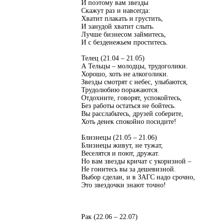
И поэтому вам звезды
Скажут раз и навсегда:
Хватит плакать и грустить,
И занудой хватит слыть.
Лучше бизнесом займитесь,
И с безденежьем проститесь.
Телец (21.04 – 21.05)
А Тельцы – молодцы, трудоголики.
Хорошо, хоть не алкоголики.
Звезды смотрят с небес, улыбаются,
Трудолюбию поражаются.
Отдохните, говорят, успокойтесь,
Без работы остаться не бойтесь.
Вы расслабьтесь, друзей соберите,
Хоть денек спокойно посидите!
Близнецы (21.05 – 21.06)
Близнецы живут, не тужат,
Веселятся и поют, дружат.
Но вам звезды кричат с укоризной –
Не гонитесь вы за дешевизной.
Выбор сделан, и в ЗАГС надо срочно,
Это звездочки знают точно!
Рак (22.06 – 22.07)