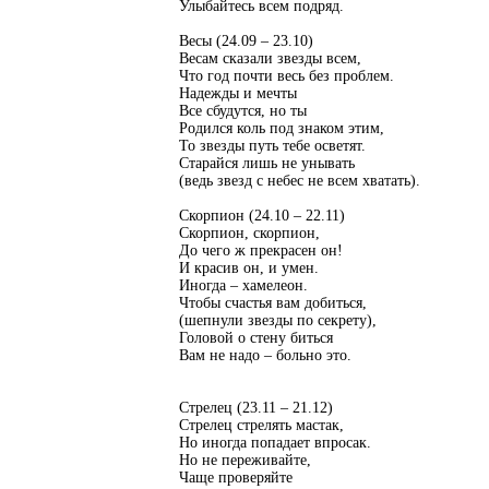
Улыбайтесь всем подряд.
Весы (24.09 – 23.10)
Весам сказали звезды всем,
Что год почти весь без проблем.
Надежды и мечты
Все сбудутся, но ты
Родился коль под знаком этим,
То звезды путь тебе осветят.
Старайся лишь не унывать
(ведь звезд с небес не всем хватать).
Скорпион (24.10 – 22.11)
Скорпион, скорпион,
До чего ж прекрасен он!
И красив он, и умен.
Иногда – хамелеон.
Чтобы счастья вам добиться,
(шепнули звезды по секрету),
Головой о стену биться
Вам не надо – больно это.
Стрелец (23.11 – 21.12)
Стрелец стрелять мастак,
Но иногда попадает впросак.
Но не переживайте,
Чаще проверяйте