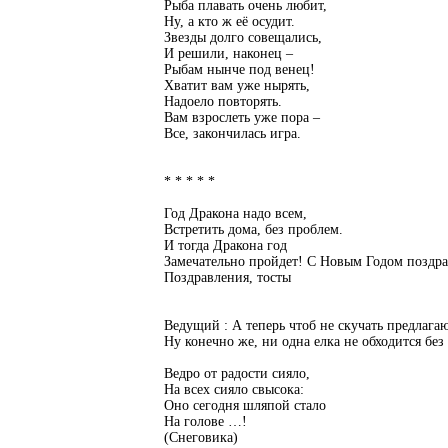
Рыба плавать очень любит,
Ну, а кто ж её осудит.
Звезды долго совещались,
И решили, наконец –
Рыбам нынче под венец!
Хватит вам уже нырять,
Надоело повторять.
Вам взрослеть уже пора –
Все, закончилась игра.
* * * * *
Год Дракона надо всем,
Встретить дома, без проблем.
И тогда Дракона год
Замечательно пройдет! С Новым Годом поздра
Поздравления, тосты
Ведущий : А теперь чтоб не скучать предлага
Ну конечно же, ни одна елка не обходится без
Ведро от радости сияло,
На всех сияло свысока:
Оно сегодня шляпой стало
На голове …!
(Снеговика)