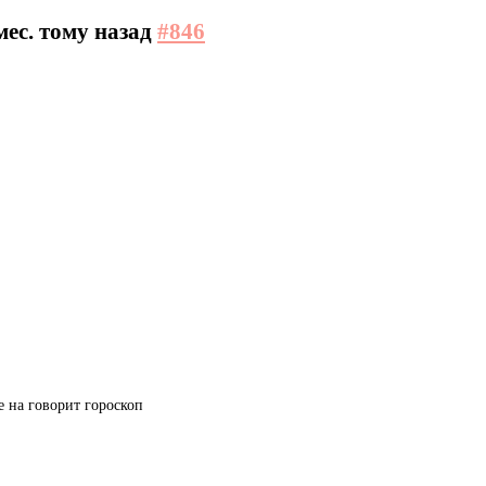
 мес. тому назад
#846
е на говорит гороскоп