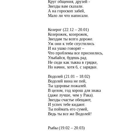
Круг общения, друзей -
Звезды вам сказали.
А на гороскоп забей,
Мало ли что написали.
Козерог (22.12 – 20.01)
Козерожек, козерожек,
Звездам ты всего дороже.
Уж они к тебе спустились
И на ушко говорят –
Что проблемы все приснились,
Улыбайся, будешь рад.
Не сиди как тыква в грядке,
Но начни, хотя б, с зарядки.
Водолей (21.01 – 18.02)
Водолей вина не пей,
Ты здоровье пожалей.
В целом, год хорош для знака
(даже лучше, чем у Рака).
Звезды счастье обещают,
И успех тебе кидают.
Ты поймать его сумей,
Ведь ты все же Водолей!
Рыбы (19.02 – 20.03)