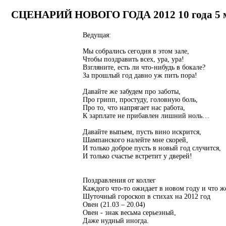
СЦЕНАРИЙ НОВОГО ГОДА 2012
10 года 5
Ведущая:
Мы собрались сегодня в этом зале,
Чтобы поздравить всех, ура, ура!
Взгляните, есть ли что-нибудь в бокале?
За прошлый год давно уж пить пора!
Давайте же забудем про заботы,
Про грипп, простуду, головную боль,
Про то, что напрягает нас работа,
К зарплате не прибавлен лишний ноль…
Давайте выпьем, пусть вино искрится,
Шампанского налейте мне скорей,
И только доброе пусть в новый год случится,
И только счастье встретит у дверей!
Поздравления от коллег
Каждого что-то ожидает в новом году и что ж
Шуточный гороскоп в стихах на 2012 год
Овен (21.03 – 20.04)
Овен - знак весьма серьезный,
Даже нудный иногда.