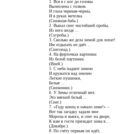
1. Вся я с ног до головы
Вылеплена с толком.
И глаза черным-черны,
И в руках метелка.
(Снежная баба.)
2. Выпал снег чистейшей пробы,
Из него везде ...
(Сугробы.)
3. Сколько же дела зимой для лопат!
Им отдыхать не даёт ...
(Снегопад.)
4. На форточках картинки
Из белой паутинки.
(Иней.)
5. С неба падают зимою
И кружатся над землею
Легкие пушинки,
Белые ...
(Снежинки.)
6. У Зимы отличный мех:
Это мягкий белый ...
(Снег.)
7. «Году конец и начало зиме!» –
Вот так загадку задали мне.
Морозы и вьюга, и снег на дворе,
К нам в гости приходит зима в...
(Декабре.)
8. По счёту первым он идёт,