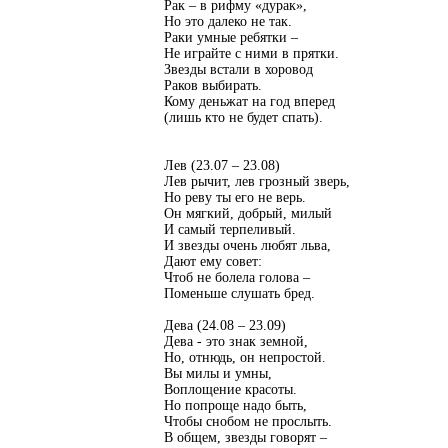
Рак – в рифму «дурак»,
Но это далеко не так.
Раки умные ребятки –
Не играйте с ними в прятки.
Звезды встали в хоровод
Раков выбирать.
Кому деньжат на год вперед
(лишь кто не будет спать).
Лев (23.07 – 23.08)
Лев рычит, лев грозный зверь,
Но реву ты его не верь.
Он мягкий, добрый, милый
И самый терпеливый.
И звезды очень любят льва,
Дают ему совет:
Чтоб не болела голова –
Поменьше слушать бред.
Дева (24.08 – 23.09)
Дева - это знак земной,
Но, отнюдь, он непростой.
Вы милы и умны,
Воплощение красоты.
Но попроще надо быть,
Чтобы снобом не прослыть.
В общем, звезды говорят –