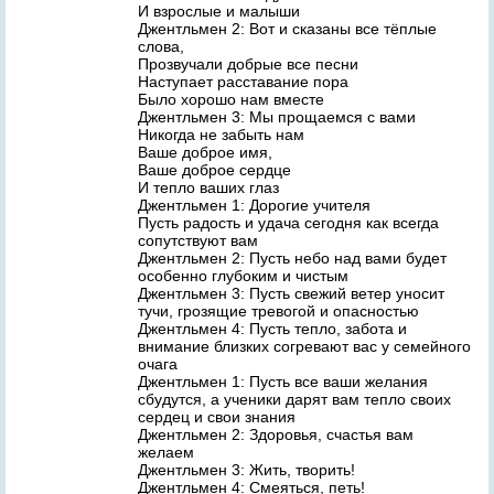
И взрослые и малыши
Джентльмен 2: Вот и сказаны все тёплые
слова,
Прозвучали добрые все песни
Наступает расставание пора
Было хорошо нам вместе
Джентльмен 3: Мы прощаемся с вами
Никогда не забыть нам
Ваше доброе имя,
Ваше доброе сердце
И тепло ваших глаз
Джентльмен 1: Дорогие учителя
Пусть радость и удача сегодня как всегда
сопутствуют вам
Джентльмен 2: Пусть небо над вами будет
особенно глубоким и чистым
Джентльмен 3: Пусть свежий ветер уносит
тучи, грозящие тревогой и опасностью
Джентльмен 4: Пусть тепло, забота и
внимание близких согревают вас у семейного
очага
Джентльмен 1: Пусть все ваши желания
сбудутся, а ученики дарят вам тепло своих
сердец и свои знания
Джентльмен 2: Здоровья, счастья вам
желаем
Джентльмен 3: Жить, творить!
Джентльмен 4: Смеяться, петь!