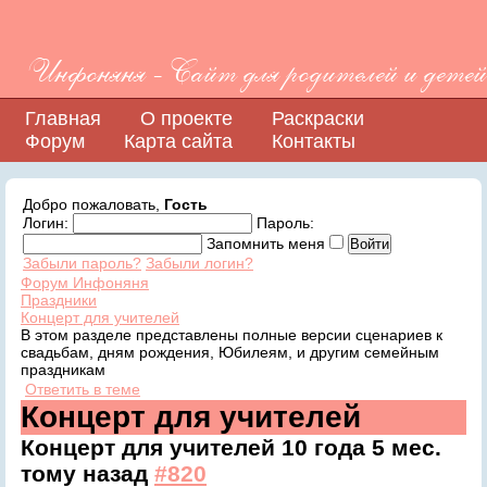
Инфоняня - Сайт для родителей и детей
Главная
О проекте
Раскраски
Форум
Карта сайта
Контакты
Добро пожаловать,
Гость
Логин:
Пароль:
Запомнить меня
Забыли пароль?
Забыли логин?
Форум Инфоняня
Праздники
Концерт для учителей
В этом разделе представлены полные версии сценариев к
свадьбам, дням рождения, Юбилеям, и другим семейным
праздникам
Ответить в теме
Концерт для учителей
Концерт для учителей
10 года 5 мес.
тому назад
#820