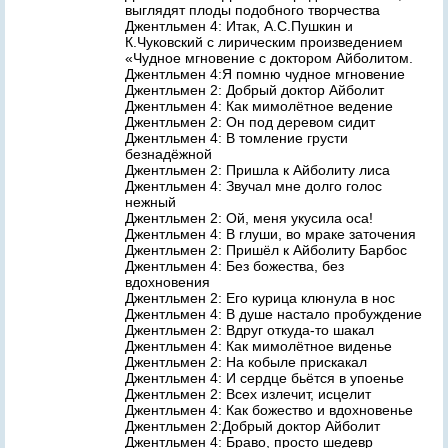
выглядят плоды подобного творчества
Джентльмен 4: Итак, А.С.Пушкин и
К.Чуковский с лирическим произведением
«Чудное мгновение с доктором Айболитом.
Джентльмен 4:Я помню чудное мгновение
Джентльмен 2: Добрый доктор Айболит
Джентльмен 4: Как мимолётное ведение
Джентльмен 2: Он под деревом сидит
Джентльмен 4: В томление грусти
безнадёжной
Джентльмен 2: Пришла к Айболиту лиса
Джентльмен 4: Звучал мне долго голос
нежный
Джентльмен 2: Ой, меня укусила оса!
Джентльмен 4: В глуши, во мраке заточения
Джентльмен 2: Пришёл к Айболиту Барбос
Джентльмен 4: Без божества, без
вдохновения
Джентльмен 2: Его курица клюнула в нос
Джентльмен 4: В душе настало пробуждение
Джентльмен 2: Вдруг откуда-то шакал
Джентльмен 4: Как мимолётное виденье
Джентльмен 2: На кобыле прискакал
Джентльмен 4: И сердце бьётся в упоенье
Джентльмен 2: Всех излечит, исцелит
Джентльмен 4: Как божество и вдохновенье
Джентльмен 2:Добрый доктор Айболит
Джентльмен 4: Браво, просто шедевр