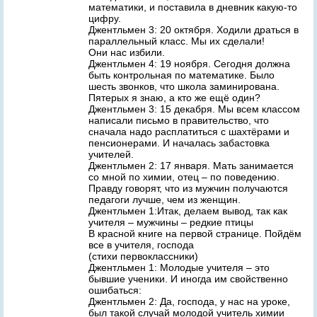
математики, и поставила в дневник какую-то
цифру.
Джентльмен 3: 20 октября. Ходили драться в
параллельный класс. Мы их сделали!
Они нас избили.
Джентльмен 4: 19 ноября. Сегодня должна
быть контрольная по математике. Было
шесть звонков, что школа заминирована.
Пятерых я знаю, а кто же ещё один?
Джентльмен 3: 15 декабря. Мы всем классом
написали письмо в правительство, что
сначала надо расплатиться с шахтёрами и
пенсионерами. И началась забастовка
учителей.
Джентльмен 2: 17 января. Мать занимается
со мной по химии, отец – по поведению.
Правду говорят, что из мужчин получаются
педагоги лучше, чем из женщин.
Джентльмен 1:Итак, делаем вывод, так как
учителя – мужчины – редкие птицы
В красной книге на первой странице. Пойдём
все в учителя, господа
(стихи первоклассники)
Джентльмен 1: Молодые учителя – это
бывшие ученики. И иногда им свойственно
ошибаться:
Джентльмен 2: Да, господа, у нас на уроке,
был такой случай молодой учитель химии