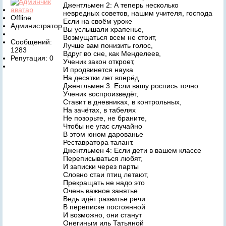
Джентльмен 2: А теперь несколько
невредных советов, нашим учителя, господа
Offline
Если на своём уроке
Администратор
Вы услышали храпенье,
Возмущаться всем не стоит,
Сообщений:
Лучше вам понизить голос,
1283
Вдруг во сне, как Менделеев,
Репутация: 0
Ученик закон откроет,
И продвинется наука
На десятки лет вперёд
Джентльмен 3: Если вашу роспись точно
Ученик воспроизведёт,
Ставит в дневниках, в контрольных,
На зачётах, в табелях
Не позорьте, не браните,
Чтобы не угас случайно
В этом юном дарованье
Реставратора талант.
Джентльмен 4: Если дети в вашем классе
Переписываться любят,
И записки через парты
Словно стаи птиц летают,
Прекращать не надо это
Очень важное занятье
Ведь идёт развитье речи
В переписке постоянной
И возможно, они станут
Онегиным иль Татьяной