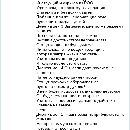
Инструкций и окриков из РОО
Удачи вам, по-разному выглядящие,
С затеями и без всяких затей
Любящие или же ненавидящие этих
Будь они трижды… детей
Джентльмен 3:Вы знаете, мне по – прежнему
верится
Что если останется лишь земля
Высшим достоинством человечества
Станут когда – нибудь учителя
Ни на слова, а по вещей традиции,
Которая завтра жизни под стать
Учителем нужно родиться
И только после этого стать
Джентльмен 4:Он, если даже захочет, не
спрячется:
На него, идущего ранней порой
Станут прохожие оборачиваться
Будто на оркестр духовой
В нём будет мудрость талантливо-дерзская
Он будет солнце нести на крыле
Учитель – профессия дальнего действия
Главное на земле
песня
Джентльмен 1: Наш праздник приближается к
финалу
Его программу с самого начало
Готовили от всей души