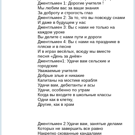
Джентльмен 1: Дорогие учителя !
Мы любим вас за ваши знания
За доброту и строгость глаз
Джентльмен 2: За то, что вы повсюду снами
И даже в будущем у нас
Джентльмен 3: Вы с нами не только на
каждом уроке
Вы делите с нами пути и дороги
Джентльмен 4: Вы с нами на празднике в
пляске и в песне
И в играх весёлых, всюду мы вместе
песня «День за днём»
Джентльмен1: Удачи вам сельские и
городские
Уважаемые учителя
Добрые злые и никакие
Капитаны на мостике корабля
Удачи вам, дебютанты и асы
Удачи, особенно по утрам
Когда вы входите в школьные классы
Одни как в клетку,
Другие, как в храм
Джентльмен 2:Удачи вам, занятые делами
Которых не завершить все равно
Накрепко скованные кандалами