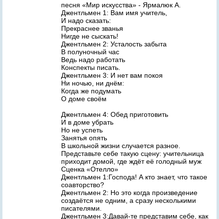
песня «Мир искусства» - Ярмалюк А.
Джентльмен 1: Вам имя учитель,
И надо сказать:
Прекраснее званья
Нигде не сыскать!
Джентльмен 2: Усталость забыта
В полуночный час
Ведь надо работать
Конспекты писать.
Джентльмен 3: И нет вам покоя
Ни ночью, ни днём:
Когда же подумать
О доме своём
Джентльмен 4: Обед приготовить
И в доме убрать
Но не успеть
Занятья опять
В школьной жизни случается разное.
Представьте себе такую сцену: учительница
приходит домой, где ждёт её голодный муж
Сценка «Отелло»
Джентльмен 1:Господа! А кто знает, что такое
соавторство?
Джентльмен 2: Но это когда произведение
создаётся не одним, а сразу несколькими
писателями.
Джентльмен 3:Давай-те представим себе, как