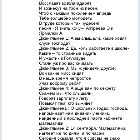
Восславят возблагадарят
И вознесут на трон из песен,
Чтоб с каждым поколением впредь
Тебе волшебно молодеть
В труде который так чудесен!
песня «Я знать хочу»- Аптреева Э и
Ярмалюк А.
Джентльмен 1: А вы слышали, какие ходят
слухи господа?
Джентльмен 2: Да, коль работаете в школе-
Какие – то странные видать
И ужастик в Голливуде
Стали уж про вас снимать
Джентльмен 3: Мы ж увидели другое:
Вон какие мисс сидят
В наше время непростое
Учат доброму ребят
Джентльмен 4: А ещё вам по секрету
Скажем мы, что слышали:
Говорят зарплату к лету
Повысят тем, кто выживет
Джентльмен1 : О школьных годах, господа,
напоминает нам дневник ученика,
найденный в последней парте кабинета
математики
Джентльмен 2: 14 сентября. Математичка
наглеет не по дням, а по часам.
Сегодня сказала, что я совсем не знаю