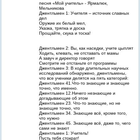
песня «Мой учитель» - Ярмалюк,
Мельникова
Джентльмен 1: Учителя – источник славных
дел
Оружие их белый мел,
Указка, тряпка и доска
Прощайте, скука и тоска!
Джентльмен 2: Вы, как наседки, учите цыплят
Ходить, клевать, не отставать от мамы
А завуч и директор говорят
Смотрите не отстаньте от программы
Джентльмен 3: В ходе длительных научных
исследований обнаружено, джентльмены,
что все ученики делятся на пять категорий:
Джентльмен 41.Что-то знающие и знающие
точно, что именно.
Джентльмен 12.Ничего незнающие и
догадывающие об этом
Джентльмен 23. Что-то знающие, но не
знающие точно, что
Джентльмен 34. Знающие всё, кроме того,
что нужно
Джентльмен 45. Знающие всё, даже то, чего
сами не знают
Джентльмен 1: Учитель!
Пусть тебя стократ!