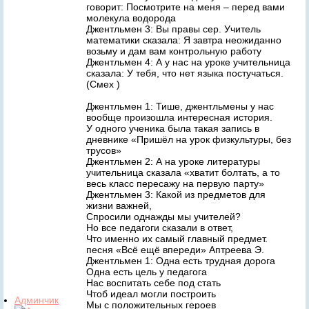
говорит: Посмотрите на меня – перед вами
молекула водорода
Джентльмен 3: Вы правы сер. Учитель
математики сказала: Я завтра неожиданно
возьму и дам вам контрольную работу
Джентльмен 4: А у нас на уроке учительница
сказала: У тебя, что нет языка постучаться.
(Смех )
Джентльмен 1: Тише, джентльмены у нас
вообще произошла интересная история.
У одного ученика была такая запись в
дневнике «Пришёл на урок физкультуры, без
трусов»
Джентльмен 2: А на уроке литературы
учительница сказала «хватит болтать, а то
весь класс пересажу на первую парту»
Джентльмен 3: Какой из предметов для
жизни важней,
Спросили однажды мы учителей?
Но все педагоги сказали в ответ,
Что именно их самый главный предмет.
песня «Всё ещё впереди» Аптреева Э.
Джентльмен 1: Одна есть трудная дорога
Одна есть цель у педагога
Нас воспитать себе под стать
Чтоб идеал могли построить
Админчик
Мы с положительных героев