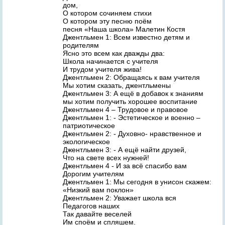
дом,
О котором сочиняем стихи
О котором эту песню поём
песня «Наша школа» Малетин Костя
Джентльмен 1: Всем известно детям и
родителям
Ясно это всем как дважды два:
Школа начинается с учителя
И трудом учителя жива!
Джентльмен 2: Обращаясь к вам учителя
Мы хотим сказать, джентльмены
Джентльмен 3: А ещё в добавок к знаниям
мы хотим получить хорошее воспитание
Джентльмен 4 – Трудовое и правовое
Джентльмен 1: - Эстетическое и военно –
патриотическое
Джентльмен 2: - Духовно- нравственное и
экологическое
Джентльмен 3: - А ещё найти друзей,
Что на свете всех нужней!
Джентльмен 4 - И за всё спасибо вам
Дорогим учителям
Джентльмен 1: Мы сегодня в унисон скажем:
«Низкий вам поклон»
Джентльмен 2: Уважает школа вся
Педагогов наших
Так давайте веселей
Им споём и спляшем.