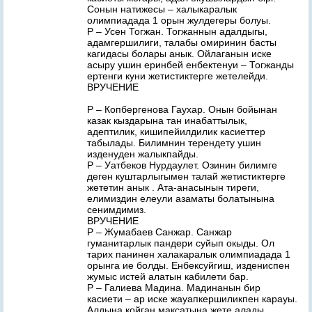
Сонын натижесы – халыкаралык
олимпиадада 1 орын жулдегеры болуы.
Р – Усен Тогжан. Тогжаннын адалдыгы,
адамгершилиги, талабы омиринин басты
кагидасы болары анык. Ойлаганын иске
асыру ушин еринбей енбектенуи – Тогжанды
ертенги куни жетистиктерге жетелейди.
ВРУЧЕНИЕ
Р – Копбергенова Гаухар. Онын бойынан
казак кыздарына тан инабаттылык,
адептилик, кишипейилдилик касиеттер
табылады. Билимнин терендету ушин
изденуден жалыкпайды.
Р – Уатбеков Нурдаулет. Озинин билимге
деген куштарлыгымен талай жетистиктерге
жететин анык . Ата-анасынын тиреги,
елимиздин елеули азаматы болатынына
сенимдимиз.
ВРУЧЕНИЕ
Р – Жумабаев Санжар. Санжар
гуманитарлык пандери суйып окыды. Ол
тарих панинен халакаралык олимпиадада 1
орынга ие болды. Енбексуйгиш, издениспен
жумыс истей алатын кабилети бар.
Р – Галиева Мадина. Мадинанын бир
касиети – ар иске жауапкершиликпен карауы.
Алдына койган максатына жете алады.