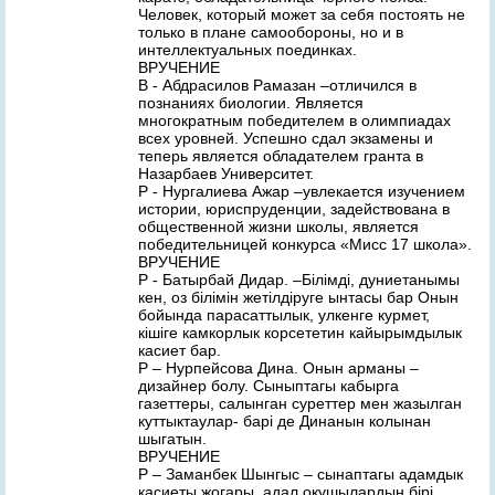
Человек, который может за себя постоять не
только в плане самообороны, но и в
интеллектуальных поединках.
ВРУЧЕНИЕ
В - Абдрасилов Рамазан –отличился в
познаниях биологии. Является
многократным победителем в олимпиадах
всех уровней. Успешно сдал экзамены и
теперь является обладателем гранта в
Назарбаев Университет.
Р - Нургалиева Ажар –увлекается изучением
истории, юриспруденции, задействована в
общественной жизни школы, является
победительницей конкурса «Мисс 17 школа».
ВРУЧЕНИЕ
Р - Батырбай Дидар. –Бiлiмдi, дуниетанымы
кен, оз бiлiмiн жетiлдiруге ынтасы бар Онын
бойында парасаттылык, улкенге курмет,
кiшiге камкорлык корсететин кайырымдылык
касиет бар.
Р – Нурпейсова Дина. Онын арманы –
дизайнер болу. Сыныптагы кабырга
газеттеры, салынган суреттер мен жазылган
куттыктаулар- барi де Динанын колынан
шыгатын.
ВРУЧЕНИЕ
Р – Заманбек Шынгыс – сынаптагы адамдык
касиеты жогары, адал окушылардын бiрi.