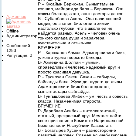
Р – Кусайын Берикжан. Сыныптагы ен
копшил, мейиримди бала – Берикжан. Ози
жаксы болгандыктан, онын достары да коп.
Админчик
В - Субанбаева Асель –Она начинающий
медик, ее знания биологии и химии
настолько глубоки, что в школе ей не
Offline
найдется равных. Асель – человек очень
Администратор
тонкого склада души и характера,
чувствительна и отзывчива.
Сообщений:
ВРУЧЕНИЕ
1283
Р – Караканов Алмаз. Адамгершилиги биик,
Репутация: 0
улкенге курмет корсете биледы.
В- Ахмедина Шолпан – умный,
справедливый человек, надежный друг и
просто красивая девушка.
Р – Тусипхан Сакен. Сакен – сабырлы,
байсалды бала. Жузи де, журеги де жылы.
Адамгершилиги биик болгандыктан,
сыныптастары сыйлайды.
В- Тунгышбаева Жибек – ум, честь и совесть
класса. Незаменимая староста.
ВРУЧЕНИЕ
Р- Дарибаев Алибек – интеллигентный,
статный, прекрасный друг. Мечтает найти
свое признание в Комитете Национальной
Безопасности Республики Казахстан.
В - Богатырев Хусейн – разносторонне
развитый человек. Совмещал учебу курсами