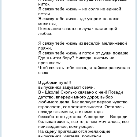
ниток,
Я свяжу тебе жизнь – не солгу не единой
петли.
Я свяжу тебе жизнь, где узором по полю
молитвы,
Пожелания счастья в лучах настоящей
любви.
Я свяжу тебе жизнь из веселой меланжевой
пряжи,
Я свяжу тебе жизнь и потом от души подарю.
Где я нитки беру? Никогда, никому не
признаюсь:
Чтоб связать тебе жизнь, я тайком распускаю
свою…
В добрый путь!!!
выпускники задувают свечи.
В - Школа! Сколько связано с ней! Позади
детство, впереди много дорог, выбор
любимого дела. Как волнует первое чувство
взрослости, самостоятельности. Остались
позади экзамены, а с ними годы
беззаботного детства. А впереди… Впереди
большая жизнь, все то, о чем мечталось, все
неизведанное, волнующее.
На сцену приглашаются желающие
выпускники, учителя, родители