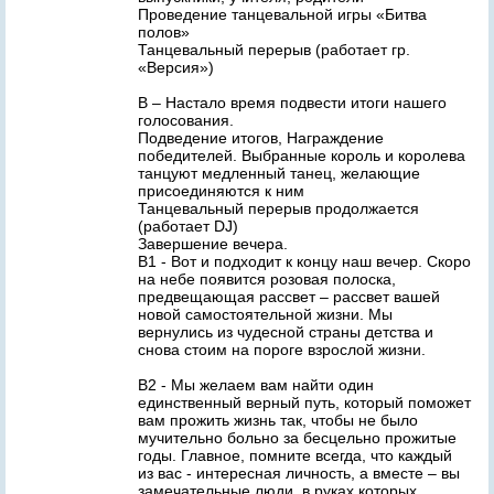
Проведение танцевальной игры «Битва
полов»
Танцевальный перерыв (работает гр.
«Версия»)
В – Настало время подвести итоги нашего
голосования.
Подведение итогов, Награждение
победителей. Выбранные король и королева
танцуют медленный танец, желающие
присоединяются к ним
Танцевальный перерыв продолжается
(работает DJ)
Завершение вечера.
В1 - Вот и подходит к концу наш вечер. Скоро
на небе появится розовая полоска,
предвещающая рассвет – рассвет вашей
новой самостоятельной жизни. Мы
вернулись из чудесной страны детства и
снова стоим на пороге взрослой жизни.
В2 - Мы желаем вам найти один
единственный верный путь, который поможет
вам прожить жизнь так, чтобы не было
мучительно больно за бесцельно прожитые
годы. Главное, помните всегда, что каждый
из вас - интересная личность, а вместе – вы
замечательные люди, в руках которых