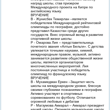
наград школы, став призером
Международного проекта на Кипре по
английскому языку.
ВРУЧЕНИЕ
В - Жунисбек Темирлан –является
победителем Международной рейтинговой
олимпиады по географии, достойно
представил Казахстан среди других
государств. Внес огромный вклад в развитие
спортивной жизни школы.
Р - Омарова Лия – представительница
почетного звания «Алтын Бельги». С детства
увлекается точными науками, химией,
международным правом, музыкой, активно
занимается развитием общественной жизни
школы, является организатором
многочисленных мероприятий. Лия
постоянная участница и победитель
олимпиад по французскому языку.
ВРУЧЕНИЕ
В - Мухамеджан Еркен –Защитил честь
школы на международном уровне, блеснув
своими глубокими познаниями в географии.
Активно участвует в спортивных
соревнованиях по футболу. Отличается
огромной любовью к дебатам
Р - Магзумова Акмарал – Акмарал президент
нашей школы. Окончила музыкальную школу