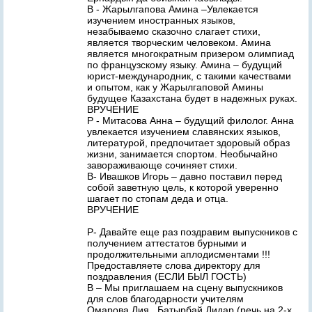
В - Жарылгапова Амина –Увлекается
изучением иностранных языков,
незабываемо сказочно слагает стихи,
является творческим человеком. Амина
является многократным призером олимпиад
по французскому языку. Амина – будущий
юрист-международник, с такими качествами
и опытом, как у Жарылгаповой Амины
будущее Казахстана будет в надежных руках.
ВРУЧЕНИЕ
Р - Митасова Анна – будущий филолог. Анна
увлекается изучением славянских языков,
литературой, предпочитает здоровый образ
жизни, занимается спортом. Необычайно
завораживающе сочиняет стихи.
В- Ивашков Игорь – давно поставил перед
собой заветную цель, к которой уверенно
шагает по стопам деда и отца.
ВРУЧЕНИЕ
Р- Давайте еще раз поздравим выпускников с
получением аттестатов бурными и
продолжительными аплодисментами !!!
Предоставляете слова директору для
поздравления (ЕСЛИ БЫЛ ГОСТЬ)
В – Мы приглашаем на сцену выпускников
для слов благодарности учителям
Омарова Лия , Батырбай Дидар (речь на 2-х