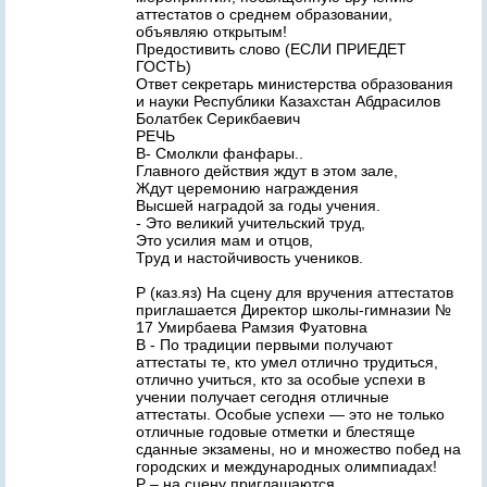
аттестатов о среднем образовании,
объявляю открытым!
Предостивить слово (ЕСЛИ ПРИЕДЕТ
ГОСТЬ)
Ответ секретарь министерства образования
и науки Республики Казахстан Абдрасилов
Болатбек Серикбаевич
РЕЧЬ
В- Смолкли фанфары..
Главного действия ждут в этом зале,
Ждут церемонию награждения
Высшей наградой за годы учения.
- Это великий учительский труд,
Это усилия мам и отцов,
Труд и настойчивость учеников.
Р (каз.яз) На сцену для вручения аттестатов
приглашается Директор школы-гимназии №
17 Умирбаева Рамзия Фуатовна
В - По традиции первыми получают
аттестаты те, кто умел отлично трудиться,
отлично учиться, кто за особые успехи в
учении получает сегодня отличные
аттестаты. Особые успехи — это не только
отличные годовые отметки и блестяще
сданные экзамены, но и множество побед на
городских и международных олимпиадах!
Р – на сцену приглашаются