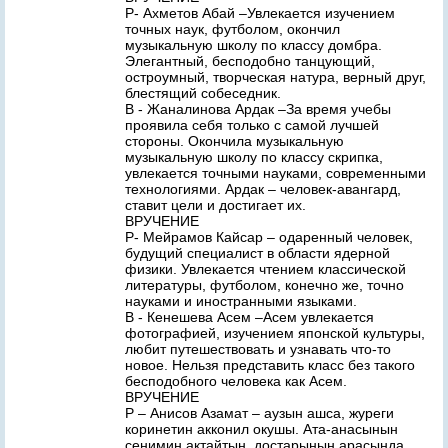
Р- Ахметов Абай –Увлекается изучением
точных наук, футболом, окончил
музыкальную школу по классу домбра.
Элегантный, бесподобно танцующий,
остроумный, творческая натура, верный друг,
блестящий собеседник.
В - Жаналинова Ардак –За время учебы
проявила себя только с самой лучшей
стороны. Окончила музыкальную
музыкальную школу по классу скрипка,
увлекается точными науками, современными
технологиями. Ардак – человек-авангард,
ставит цели и достигает их.
ВРУЧЕНИЕ
Р- Мейрамов Кайсар – одаренный человек,
будущий специалист в области ядерной
физики. Увлекается чтением классической
литературы, футболом, конечно же, точно
науками и иностранными языками.
В - Кенешева Асем –Асем увлекается
фотографией, изучением японской культуры,
любит путешествовать и узнавать что-то
новое. Нельзя представить класс без такого
бесподобного человека как Асем.
ВРУЧЕНИЕ
Р – Анисов Азамат – аузын ашса, журеги
коринетин акконил окушы. Ата-анасынын
сенимин актайтын, достарынын арасында