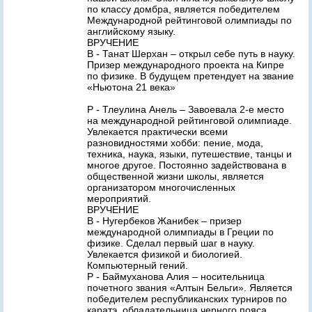
по классу домбра, является победителем
Международной рейтинговой олимпиады по
английскому языку.
ВРУЧЕНИЕ
В - Танат Шерхан – открыл себе путь в науку.
Призер международного проекта на Кипре
по физике. В будущем претендует на звание
«Ньютона 21 века»
Р - Тлеулина Анель – Завоевала 2-е место
на международной рейтинговой олимпиаде.
Увлекается практически всеми
разновидностями хобби: пение, мода,
техника, наука, языки, путешествие, танцы и
многое другое. Постоянно задействована в
общественной жизни школы, является
организатором многочисленных
мероприятий.
ВРУЧЕНИЕ
В - Нугербеков Жанибек – призер
международной олимпиады в Греции по
физике. Сделал первый шаг в науку.
Увлекается физикой и биологией.
Компьютерный гений.
Р - Баймуханова Алия – носительница
почетного звания «Алтын Бельги». Является
победителем республиканских турниров по
каратэ, обладательница черного пояса.