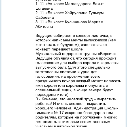
1. 11 «А» класс Малгаздарова Бакыт
Естаевна
2. 11 «Б» класс Хайруллина Гульсум
Сабиевна
3. 11 «В» класс Кульжанова Мариям
Абитовна
Ведущие собирают в конверт листочки, в
которых написаны мечты выпускников (кем
хотят стать в будущем), запечатывают
конверт, передают школе
Музыкальный подарок от группы «Версия»
Ведущие объявляют, что сегодня проходит
голосование для выбора короля и королевы
выпускного бала (для этого специально
заготовлены листочки и урна для
голосования, на протяжении всего
праздничного вечера каждый может написать
имя короля или королевы и опустить в
специальный ящик, в конце вечера будут
подведены итоги)
В - Конечно, это нелегкий труд – вырастить
ребенка! И очень сложно – вырастить
хорошего человека. Администрация школы-
гимназии № 17 искренне благодарна тем
родителям, которые на протяжении многих
лет помогали гимназии своим активным
участием в школьной жизни.