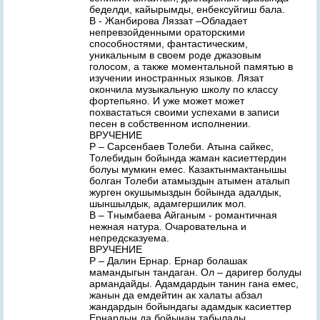
беделди, кайырымды, енбексуйгиш бала.
В - Жанбирова Ляззат –Обладает
непревзойденными ораторскими
способностями, фантастическим,
уникальным в своем роде джазовым
голосом, а также моментальной памятью в
изучении иностранных языков. Лязат
окончила музыкальную школу по классу
фортепьяно. И уже может может
похвастаться своими успехами в записи
песен в собственном исполнении.
ВРУЧЕНИЕ
Р – Сарсенбаев Толеби. Атына сайкес,
Толебидын бойында жаман касиеттердин
болуы мумкин емес. Казактынмактанышы
болган Толеби атамыздын атымен аталып
журген окушымыздын бойында адалдык,
шыншылдык, адамгершилик мол.
В – Тнымбаева Айганым - романтичная
нежная натура. Очаровательна и
непредсказуема.
ВРУЧЕНИЕ
Р – Далин Ернар. Ернар болашак
мамандыгын тандаган. Ол – даригер болуды
армандайды. Адамдардын танин гана емес,
жанын да емдейтин ак халаты абзал
жандардын бойындагы адамдык касиеттер
Ернардын да бойынан табылады.