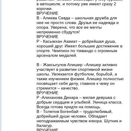
в автошколе, и потому уже имеет сразу 2
корочки.
ВРУЧЕНИЕ
В - Алиева Севда – школьная дружба для
нее не просто слова. Друзья ее надежда и
опора. Уверена, что все ее мечты
непременно сбудутся!
ВРУЧЕНИЕ
Р - Касымхан Азамат – добрейшая душа,
хороший друг. Имеет большие достижение в
спорте. Чемпион по тэквандо с огромным
арсеналом медалей.
В - Жаксыгулов Алишер –Алишер активно
участвует в развитии спортивной жизни
школы. Увлекается футболом, борьбой, а
также изучением физики. Алишер полностью
посвящает себя делу, главное к чему он
стремится – качество.
ВРУЧЕНИЕ
Р -Алиханова Динара – милая девушка с
добрым сердцем и улыбкой. Умница класса.
Всегда готова придти на помощь.
В - Толепов Богенбай – трудолюбивый,
добрейшей души человек. Обладает
неподражаемым чувством юмора. Шутник и
балагур.
ВРУЧЕНИЕ