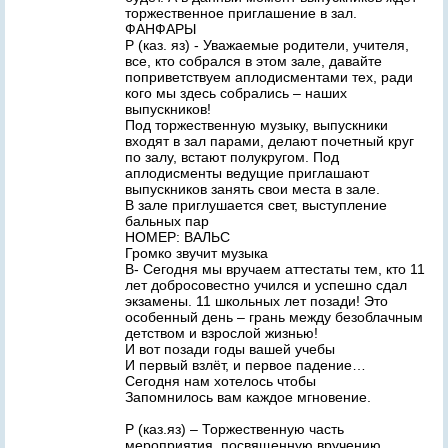
торжественное приглашение в зал.
ФАНФАРЫ
Р (каз. яз) - Уважаемые родители, учителя,
все, кто собрался в этом зале, давайте
поприветствуем аплодисментами тех, ради
кого мы здесь собрались – наших
выпускников!
Под торжественную музыку, выпускники
входят в зал парами, делают почетный круг
по залу, встают полукругом. Под
аплодисменты ведущие приглашают
выпускников занять свои места в зале.
В зале приглушается свет, выступление
бальных пар
НОМЕР: ВАЛЬС
Громко звучит музыка
В- Сегодня мы вручаем аттестаты тем, кто 11
лет добросовестно учился и успешно сдал
экзамены. 11 школьных лет позади! Это
особенный день – грань между безоблачным
детством и взрослой жизнью!
И вот позади годы вашей учебы
И первый взлёт, и первое падение…
Сегодня нам хотелось чтобы
Запомнилось вам каждое мгновение.
Р (каз.яз) – Торжественную часть
мероприятия, посвященную вручению