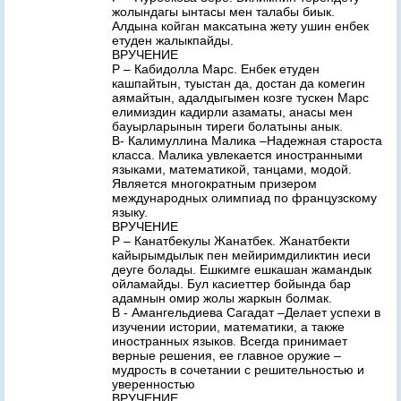
жолындагы ынтасы мен талабы биык.
Алдына койган максатына жету ушин енбек
етуден жалыкпайды.
ВРУЧЕНИЕ
Р – Кабидолла Марс. Енбек етуден
кашпайтын, туыстан да, достан да комегин
аямайтын, адалдыгымен козге тускен Марс
елимиздин кадирли азаматы, анасы мен
бауырларынын тиреги болатыны анык.
В- Калимуллина Малика –Надежная староста
класса. Малика увлекается иностранными
языками, математикой, танцами, модой.
Является многократным призером
международных олимпиад по французскому
языку.
ВРУЧЕНИЕ
Р – Канатбекулы Жанатбек. Жанатбекти
кайырымдылык пен мейиримдиликтин иеси
деуге болады. Ешкимге ешкашан жамандык
ойламайды. Бул касиеттер бойында бар
адамнын омир жолы жаркын болмак.
В - Амангельдиева Сагадат –Делает успехи в
изучении истории, математики, а также
иностранных языков. Всегда принимает
верные решения, ее главное оружие –
мудрость в сочетании с решительностью и
уверенностью
ВРУЧЕНИЕ