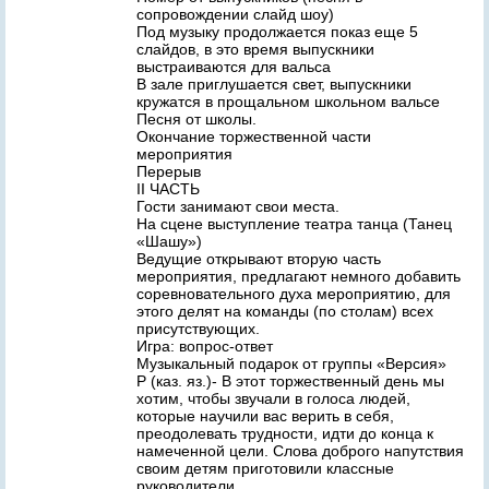
сопровождении слайд шоу)
Под музыку продолжается показ еще 5
слайдов, в это время выпускники
выстраиваются для вальса
В зале приглушается свет, выпускники
кружатся в прощальном школьном вальсе
Песня от школы.
Окончание торжественной части
мероприятия
Перерыв
II ЧАСТЬ
Гости занимают свои места.
На сцене выступление театра танца (Танец
«Шашу»)
Ведущие открывают вторую часть
мероприятия, предлагают немного добавить
соревновательного духа мероприятию, для
этого делят на команды (по столам) всех
присутствующих.
Игра: вопрос-ответ
Музыкальный подарок от группы «Версия»
Р (каз. яз.)- В этот торжественный день мы
хотим, чтобы звучали в голоса людей,
которые научили вас верить в себя,
преодолевать трудности, идти до конца к
намеченной цели. Слова доброго напутствия
своим детям приготовили классные
руководители