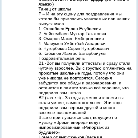
языках)
Танец от школы
Р – И на эту сцену для поздравления мы
хотели бы пригласить уважаемых пап наших
выпускников
1. Олжабаев Ерлан Елубаевич
2. Бейсембаев Мухтар Такатович
3. Омаров Макен Ембергенович
4. Магзумов Умбетбай Акпарович
5. Нугербеков Серик Нугербекович
6. Кабылов Жалгас Батырбайулы
Поздравительная речь
В1 -Вот вы получили аттестаты и сразу стали
чуточку взрослее. Вы с грустью оглянитесь на
прожитые школьные годы, потому что они
уже никогда не повторятся. Сегодня
забудутся все обиды и разочарования, и
останется в памяти только всё хорошее, что
подарила вам школа.
В2 (каз. яз) - За годы детства и юности вы
стали умнее, самостоятельнее. Эти годы
подарили вам верных друзей и много
веселых воспоминаний.
В зале приглушается свет, ведущие по
музыку «Время вперед» ведут
импровизированный «Репортаж из
будущего»
Номер от выпускников (песня в