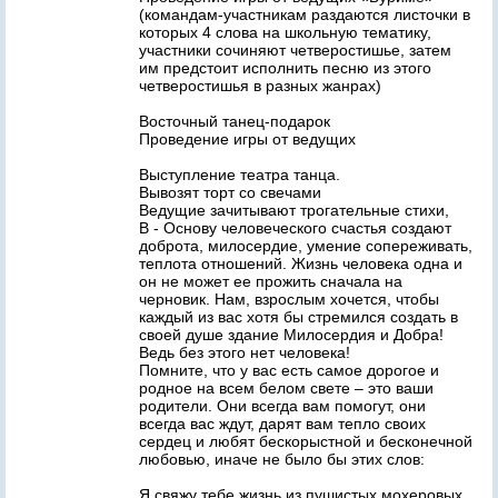
(командам-участникам раздаются листочки в
которых 4 слова на школьную тематику,
участники сочиняют четверостишье, затем
им предстоит исполнить песню из этого
четверостишья в разных жанрах)
Восточный танец-подарок
Проведение игры от ведущих
Выступление театра танца.
Вывозят торт со свечами
Ведущие зачитывают трогательные стихи,
В - Основу человеческого счастья создают
доброта, милосердие, умение сопереживать,
теплота отношений. Жизнь человека одна и
он не может ее прожить сначала на
черновик. Нам, взрослым хочется, чтобы
каждый из вас хотя бы стремился создать в
своей душе здание Милосердия и Добра!
Ведь без этого нет человека!
Помните, что у вас есть самое дорогое и
родное на всем белом свете – это ваши
родители. Они всегда вам помогут, они
всегда вас ждут, дарят вам тепло своих
сердец и любят бескорыстной и бесконечной
любовью, иначе не было бы этих слов:
Я свяжу тебе жизнь из пушистых мохеровых