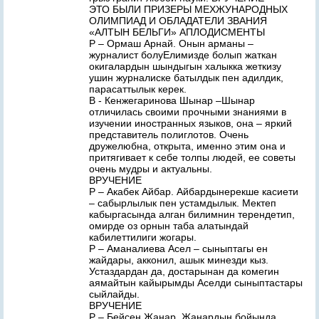
ЭТО БЫЛИ ПРИЗЕРЫ МЕХЖУНАРОДНЫХ
ОЛИМПИАД И ОБЛАДАТЕЛИ ЗВАНИЯ
«АЛТЫН БЕЛЬГИ» АПЛОДИСМЕНТЫ
Р – Ормаш Арнай. Онын арманы –
журналист болуЕлимизде болып жаткан
окигалардын шындыгын халыкка жеткизу
ушин журналиске батылдык пен адилдик,
парасаттылык керек.
В - Кенжегаринова Шынар –Шынар
отличилась своими прочными знаниями в
изучении иностранных языков, она – яркий
представитель полиглотов. Очень
дружелюбна, открыта, именно этим она и
притягивает к себе толпы людей, ее советы
очень мудры и актуальны.
ВРУЧЕНИЕ
Р – Акабек Айбар. Айбардынерекше касиети
– сабырлылык пен устамдылык. Мектеп
кабыргасында алган билимнин терендетип,
омирде оз орнын таба алатындай
кабилеттилиги жогары.
Р – Аманалиева Асел – сыныптагы ен
жайдары, акконил, ашык минезди кыз.
Устаздардан да, достарынан да комегин
аямайтын кайырымды Аселди сыныптастары
сыйлайды.
ВРУЧЕНИЕ
Р – Бейсен Жанар. Жанардын бойында