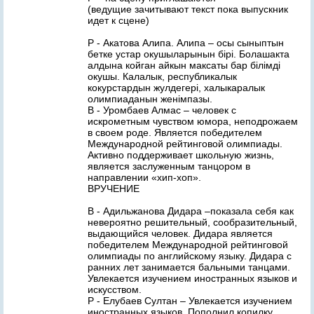
(ведущие зачитывают текст пока выпускник
идет к сцене)
Р - Акатова Алипа. Алипа – осы сыныптын
бетке устар окушыларынын бiрi. Болашакта
алдына койган айкын максаты бар бiлiмдi
окушы. Калалык, республикалык
кокурстардын жулдегерi, халыкаралык
олимпиаданын женiмпазы.
В - Уромбаев Алмас – человек с
искрометным чувством юмора, неподрожаем
в своем роде. Является победителем
Международной рейтинговой олимпиады.
Активно поддерживает школьную жизнь,
является заслуженным танцором в
направлении «хип-хоп».
ВРУЧЕНИЕ
В - Адильжанова Дидара –показала себя как
невероятно решительный, сообразительный,
выдающийся человек. Дидара является
победителем Международной рейтинговой
олимпиады по английскому языку. Дидара с
ранних лет занимается бальными танцами.
Увлекается изучением иностранных языков и
искусством.
Р - Елубаев Султан – Увлекается изучением
иностранных языков. Пополнил копилку