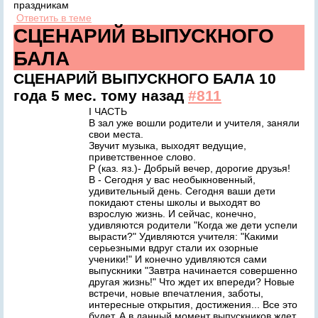
праздникам
Ответить в теме
СЦЕНАРИЙ ВЫПУСКНОГО
БАЛА
СЦЕНАРИЙ ВЫПУСКНОГО БАЛА
10
года 5 мес. тому назад
#811
I ЧАСТЬ
В зал уже вошли родители и учителя, заняли
свои места.
Звучит музыка, выходят ведущие,
приветственное слово.
Р (каз. яз.)- Добрый вечер, дорогие друзья!
В - Сегодня у вас необыкновенный,
удивительный день. Сегодня ваши дети
покидают стены школы и выходят во
взрослую жизнь. И сейчас, конечно,
удивляются родители "Когда же дети успели
вырасти?" Удивляются учителя: "Какими
серьезными вдруг стали их озорные
ученики!" И конечно удивляются сами
выпускники "Завтра начинается совершенно
другая жизнь!" Что ждет их впереди? Новые
встречи, новые впечатления, заботы,
интересные открытия, достижения... Все это
будет. А в данный момент выпускников ждет