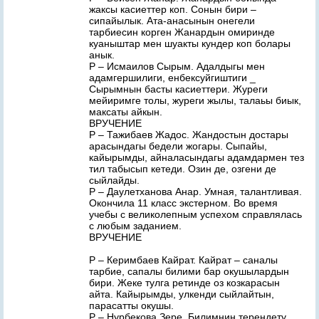
жаксы касиеттер коп. Сонын бири –
сипайылык. Ата-анасынын онегели
тарбиесин корген Жанардын омиринде
куаныштар мен шуакты кундер коп болары
анык.
Р – Исмаилов Сырым. Адалдыгы мен
адамгершилиги, енбексуйгиштиги _
Сырымнын басты касиеттери. Журеги
мейиримге толы, журеги жылы, талаьы биык,
максаты айкын.
ВРУЧЕНИЕ
Р – Тажибаев Жадос. Жандостын достары
арасындагы бедели жогары. Сыпайы,
кайырымды, айналасындагы адамдармен тез
тил табысып кетеди. Озин де, озгени де
сыйлайды.
Р – Даулетханова Анар. Умная, талантливая.
Окончила 11 класс экстерном. Во время
учебы с великолепным успехом справлялась
с любым заданием.
ВРУЧЕНИЕ
Р – Керимбаев Кайрат. Кайрат – саналы
тарбие, сапалы билими бар окушылардын
бири. Жеке тулга ретинде оз козкарасын
айта. Кайырымды, улкенди сыйлайтын,
парасатты окушы.
Р – Нурбекова Зере. Билимнин терендету