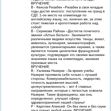
ВРУЧЕНИЕ
В - Кеисов Ризабек –Ризабек в свои младые
годы достиг многого: поступление на гранд в
СДУ, 1-ое место на олимпиаде по
английскому языку, но, конечно же, за этим
стоит тяжелая и кропотливая работа над
собой!
В - Серикова Райхан –Достигла почетного
звания «Алтын Бельги». Занимается
различными видами искусства: танцы, вокал,
живопись, кулинария, кинематография,
увлекается гуманитарными науками, а также
является тонким ценителем французской
культуры, подтверждая это своими высокими
знаниями языка на олимпиадах, занимая
призовые места.
ВРУЧЕНИЕ
В - Уалиева Назерке –За время учебы
Назерке проявила себя только с лучшей
стороны. Коммуникабельность, лидерство,
точность выражения мыслей,
целеустремленность – вот 4 главных
направления, которые с легкостью освоила
Назерке. Такие фармацевты, как она,
определенно, улучшат сферу
здравоохранения нашей страны!
Р - Карплюк Алексей. Он без лени и без скуки
грыз гранит любой науки. ВРУЧЕНИЕ