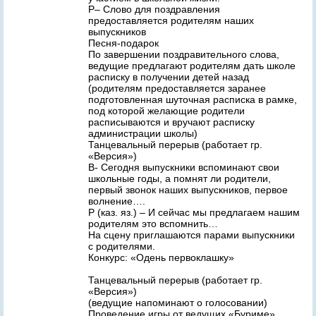
Р– Слово для поздравления
предоставляется родителям наших
выпускников
Песня-подарок
По завершении поздравительного слова,
ведущие предлагают родителям дать школе
расписку в получении детей назад
(родителям предоставляется заранее
подготовленная шуточная расписка в рамке,
под которой желающие родители
расписываются и вручают расписку
администрации школы)
Танцевальный перерыв (работает гр.
«Версия»)
В- Сегодня выпускники вспоминают свои
школьные годы, а помнят ли родители,
первый звонок наших выпускников, первое
волнение….
Р (каз. яз.) – И сейчас мы предлагаем нашим
родителям это вспомнить…
На сцену приглашаются парами выпускники
с родителями.
Конкурс: «Одень первоклашку»
Танцевальный перерыв (работает гр.
«Версия»)
(ведущие напоминают о голосовании)
Проведение игры от ведущих «Буриме»