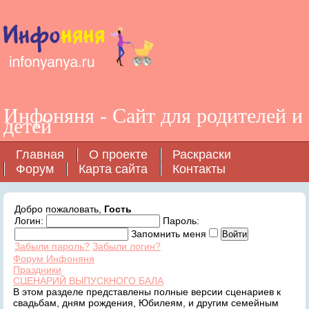
Инфоняня - Сайт для родителей и
детей
Главная
О проекте
Раскраски
Форум
Карта сайта
Контакты
Добро пожаловать,
Гость
Логин:
Пароль:
Запомнить меня
Забыли пароль?
Забыли логин?
Форум Инфоняня
Праздники
СЦЕНАРИЙ ВЫПУСКНОГО БАЛА
В этом разделе представлены полные версии сценариев к
свадьбам, дням рождения, Юбилеям, и другим семейным