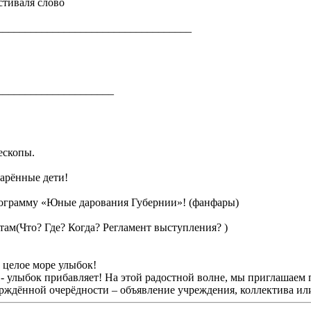
стиваля слово
___________________________________
_____________________
лескопы.
дарённые дети!
ограмму «Юные дарования Губернии»! (фанфары)
ам(Что? Где? Когда? Регламент выступления? )
е целое море улыбок!
 - улыбок прибавляет! На этой радостной волне, мы приглашаем 
ерждённой очерёдности – объявление учреждения, коллектива ил