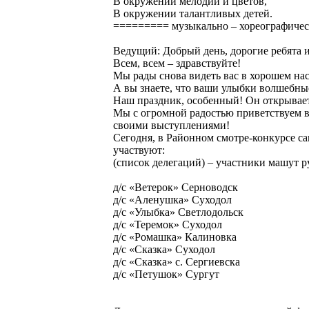
В окружении мелодий и цветов,
В окружении талантливых детей.
========= музыкально – хореографичес
Ведущий: Добрый день, дорогие ребята
Всем, всем – здравствуйте!
Мы рады снова видеть вас в хорошем на
А вы знаете, что ваши улыбки волшебны
Наш праздник, особенный! Он открывает
Мы с огромной радостью приветствуем в
своими выступлениями!
Сегодня, в Районном смотре-конкурсе с
участвуют:
(список делегаций) – участники машут р
д/с «Ветерок» Серноводск
д/с «Аленушка» Суходол
д/с «Улыбка» Светлодольск
д/с «Теремок» Суходол
д/с «Ромашка» Калиновка
д/с «Сказка» Суходол
д/с «Сказка» с. Сергиевска
д/с «Петушок» Сургут