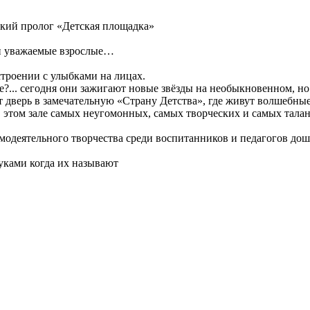
кий пролог «Детская площадка»
 и уважаемые взрослые…
строении с улыбками на лицах.
е?... сегодня они зажигают новые звёзды на необыкновенном, н
 дверь в замечательную «Страну Детства», где живут волшебные
 этом зале самых неугомонных, самых творческих и самых талан
амодеятельного творчества среди воспитанников и педагогов д
уками когда их называют