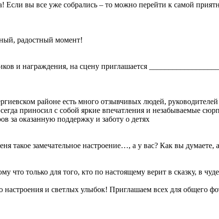
а! Если вы все уже собрались – то можно перейти к самой прият
нный, радостный момент!
ников и награждения, на сцену приглашается ________________
ергиевском районе есть много отзывчивых людей, руководителей
 всегда приносил с собой яркие впечатления и незабываемые сюр
в за оказанную поддержку и заботу о детях
 меня такое замечательное настроение…, а у вас? Как вы думаете,
ому что только для того, кто по настоящему верит в сказку, в чуд
о настроения и светлых улыбок! Приглашаем всех для общего фо