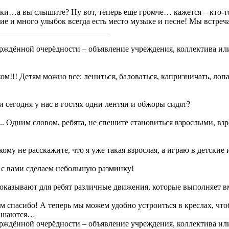
и…а вы слышите? Ну вот, теперь еще громче… кажется – кто-то к
ие и много улыбок всегда есть место музыке и песне! Мы встреч
___________________________
ерждённой очерёдности – объявление учреждения, коллектива ил
ом!!! Детям можно все: лениться, баловаться, капризничать, ло
 сегодня у нас в гостях одни лентяи и обжоры сидят?
ть... Одним словом, ребята, не спешите становиться взрослыми, 
ому не расскажите, что я уже такая взрослая, а играю в детски
ы с вами сделаем небольшую разминку!
оказывают для ребят различные движения, которые выполняет вм
м спасибо! А теперь мы можем удобно устроиться в креслах, ч
лашаются…_______________________________________________
ерждённой очерёдности – объявление учреждения, коллектива ил