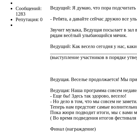
Ведущий: Я думаю, что пора подсчитать 
Сообщений:
1283
- Ребята, а давайте сейчас дружно все ул
Репутация: 0
Звучит музыка, Ведущая посылает в зал 
рядам весёлый улыбающийся мячик.
Ведущий: Как весело сегодня у нас, как
___________________________________
(выступление участников в порядке утв
Ведущая. Веселье продолжается! Мы пр
Ведущая: Наша программа совсем недавно
- Еще бы! Здесь так здорово, весело!
- Но дело в том, что мы совсем не замет
Теперь нам предстоят самые волнитель
Пока жюри подводит итоги, мы с вами м
( Во время подведения итогов фестиваля 
Финал (награждение)