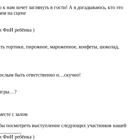
 нам хочет заглянуть в гости! А я догадываюсь, кто это
аем на сцене
и ФиИ ребёнка )
пать тортики, пирожное, мароженное, конфеты, шоколад,
взрослым быть ответственно и…скучно!
е игры…?
есте с залом
тобы посмотреть выступление следующих участников нашей
_________
и ФиИ ребёнка )