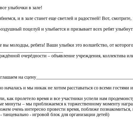
все улыбочки в зале!
ыбнемся, и в зале станет еще светлей и радостней! Вот, смотрите, 
воздушный поцелуй и улыбается и призывает всех ребят улыбнуть
ие вы молодцы, ребята! Ваши улыбки это волшебство, от которого
___________________________
ерждённой очерёдности – объявление учреждения, коллектива ил
иглашаем на сцену________________________________________
 началась и мы никак не хотим расставаться со всеми гостями 
или, как пролетело время и все участники успели нам продемонс
ные минуты – мы приближаемся к торжественному моменту нагр
ожем очень интересно провести время, поближе познакомиться, 
- танцевально - игровой блок для организации детей)