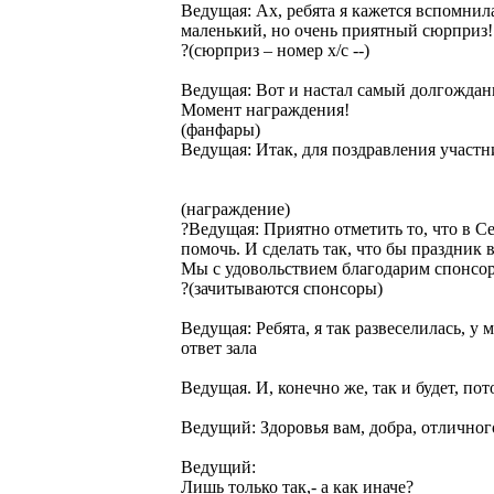
Ведущая: Ах, ребята я кажется вспомнил
маленький, но очень приятный сюрприз!
?(сюрприз – номер х/с --)
Ведущая: Вот и настал самый долгожда
Момент награждения!
(фанфары)
Ведущая: Итак, для поздравления участ
(награждение)
?Ведущая: Приятно отметить то, что в С
помочь. И сделать так, что бы праздник
Мы с удовольствием благодарим спонсоро
?(зачитываются спонсоры)
Ведущая: Ребята, я так развеселилась, у
ответ зала
Ведущая. И, конечно же, так и будет, пот
Ведущий: Здоровья вам, добра, отличног
Ведущий:
Лишь только так,- а как иначе?