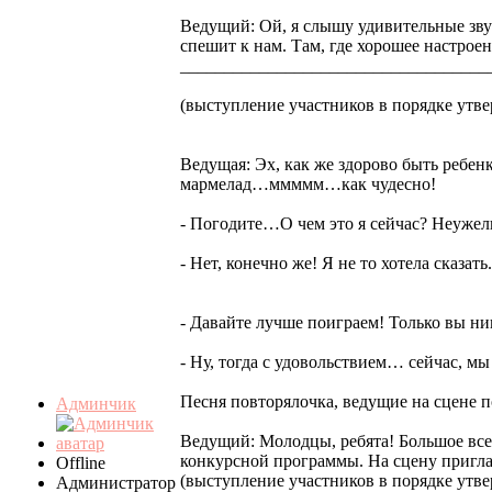
Ведущий: Ой, я слышу удивительные звук
спешит к нам. Там, где хорошее настроен
___________________________________
(выступление участников в порядке утв
Ведущая: Эх, как же здорово быть ребенк
мармелад…ммммм…как чудесно!
- Погодите…О чем это я сейчас? Неужели
- Нет, конечно же! Я не то хотела сказа
- Давайте лучше поиграем! Только вы ник
- Ну, тогда с удовольствием… сейчас, м
Песня повторялочка, ведущие на сцене п
Админчик
Ведущий: Молодцы, ребята! Большое все
конкурсной программы. На сцену приг
Offline
(выступление участников в порядке утв
Администратор