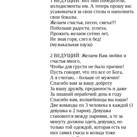
1 ВЕДУЩИЙ: Вот они победители,
аплодисменты им. А теперь прошу вас
усаживаться за свои столы и наполнить
свои бокалы.
Желаем счастья, песен, смеха!!!
Побольше радости, успеха.
Прожить желаем сотню лет,
Не зная горя, слез и бед!
(музыкальная пауза)
2 ВЕДУЩИЙ: Желаем Вам любви и
счастья много,
Чтобы для грусти не было причин!
Пусть говорят, что это все от Бога,
А я считаю, - больше от мужчин!
Спасибо вам за вашу доброту
За вашу дружбу, преданность и даже
За лишний нерабочий день в году
Спасибо вам, волшебницы вы наши!
Две команды по 3 человека в каждой (1
девушка и 2 парня). Девушка
становится между парнями, а те за
минуту должны одеть девушку, но
только той одеждой, которая есть на
них самих (часы и кольца тоже