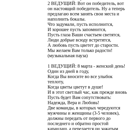
2 ВЕДУЩИЙ: Вот он победитель, вот
он настоящий победитель. Ну а теперь
предлагаю всем занять свои места и
наполнить бокалы.
Что задумали, пусть исполнится,
И хорошее пусть запомнится,
Пусть глаза Ваши счастьем светятся,
Люди добрые всюду встретятся,
А любовь пусть цветет до старости.
Мы желаем Вам только радости!
(музыкальная пауза)
1 ВЕДУЩИЙ: 8 марта - женский день!
Один из дней в году,
Когда Вы вносите во все улыбок
теплоту,
Когда цветы цветут в душе!
И в этот светлый час, как прежде вновь
Пусть будет Вам сопутствовать:
Надежда, Вера и Любовь!
Две команды, в которых чередуются
мужчины и женщины (3-5 человек),
должны передать от первого до
последнего и обратно простой
карандаш, а передается он зажатым