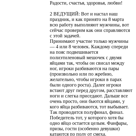
Радости, счастья, здоровья, любви!
2 ВЕДУЩИЙ: Вот и настал наш
праздник, и как принято на 8 марта
всю работу выполняют мужчины, вот
сейчас проверим как они справляются
с этой задачей.
Принимают участие только мужчины
— 4 или 8 человек. Каждому спереди
на пояс подвешивается
полиэтиленовый мешочек с двумя
яйцами так, чтобы он свисал между
ног, игроки разбиваются на пары
(произвольно или по жребию,
желательно, чтобы игроки в парах
были одного роста). Далее игроки
встают друг перед другом, расставляют
ноги и слегка приседают. Дальше все
очень просто, они бьются яйцами, у
кого яйца разбиваются, тот выбывает.
Так проводится полуфинал, финал.
Победитель тот, у которого хотя бы
одно яйцо остается целым. Фанфары,
призы, гости (особенно девушки)
катаются по полу от смеха.