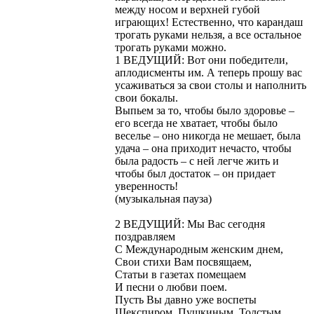
между носом и верхней губой
играющих! Естественно, что карандаш
трогать руками нельзя, а все остальное
трогать руками можно.
1 ВЕДУЩИЙ: Вот они победители,
аплодисменты им. А теперь прошу вас
усаживаться за свои столы и наполнить
свои бокалы.
Выпьем за то, чтобы было здоровье –
его всегда не хватает, чтобы было
веселье – оно никогда не мешает, была
удача – она приходит нечасто, чтобы
была радость – с ней легче жить и
чтобы был достаток – он придает
уверенность!
(музыкальная пауза)
2 ВЕДУЩИЙ: Мы Вас сегодня
поздравляем
С Международным женским днем,
Свои стихи Вам посвящаем,
Статьи в газетах помещаем
И песни о любви поем.
Пусть Вы давно уже воспеты
Шекспиром, Пушкиным, Толстым,