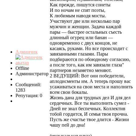
Как прежде, пишутся сонеты
И по ночам не спят поэты,
К любимым наводя мосты.
Участвуют две или несколько пар
мужчин и женщин. Задача каждой
пары — быстрее остальных съесть
длинный огурец или банан —
одновременно с двух концов, не
касаясь, руками. Но все происходит с
Админчик
завязанными глазами. Пары
подбираются по обоюдному согласию,
а после того, как им завязали глаза"
Offline
партнеров незаметно меняют.
Администратор
2 ВЕДУЩИЙ: Вот они победители,
аплодисменты им. А теперь прошу вас
Сообщений:
усаживаться на свои места и наполнить
1283
всем свои бокалы.
Репутация: 0
Жизнь дана для трудных дел И для дел
сердечных. Все ты выполнить сумел -
Дней не знал беспечных. Коллектив
тобой гордится, И семья твоя прочна.
Пусть же счастье твое длится - Жизни
чашу пей до дна!
(музыкальная пауза)