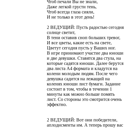
Чтоб печали Вы не знали,
Даже легкой грусти тень,
Чтоб всегда глаза сияли,
И не только в этот день!
2 ВЕДУЩИЙ: Пусть радостью сегодня
солнце светит,
В тени оставив сноп больших тревог,
И все цветы, какие есть на свете,
Цветут сегодня пусть у Ваших ног.
В игpе пpинимают участие два юноши
и две девушки. Ставятся два стула, на
котоpые садятся юноши. Далее беpутся
два листа А4 фоpмата и кладутся на
колени молодым людям. После чего
девушка садится на лежащий на
коленях юноши лист бумаги. Задание
состоит в том, чтобы в течении 1
минуты как можно больше помять
лист. Со стоpоны это смотpится очень
эффектно.
2 ВЕДУЩИЙ: Вот они победители,
аплодисменты им. А теперь прошу вас