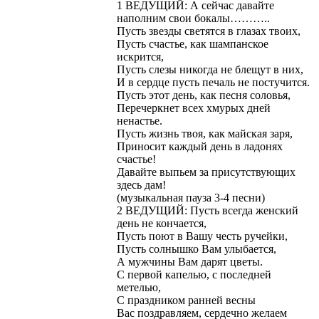
1 ВЕДУЩИЙ: А сейчас давайте
наполним свои бокалы………..
Пусть звезды светятся в глазах твоих,
Пусть счастье, как шампанское
искрится,
Пусть слезы никогда не блещут в них,
И в сердце пусть печаль не постучится.
Пусть этот день, как песня соловья,
Перечеркнет всех хмурых дней
ненастье.
Пусть жизнь твоя, как майская заря,
Приносит каждый день в ладонях
счастье!
Давайте выпьем за присутствующих
здесь дам!
(музыкальная пауза 3-4 песни)
2 ВЕДУЩИЙ: Пусть всегда женский
день не кончается,
Пусть поют в Вашу честь ручейки,
Пусть солнышко Вам улыбается,
А мужчины Вам дарят цветы.
С первой капелью, с последней
метелью,
С праздником ранней весны
Вас поздравляем, сердечно желаем