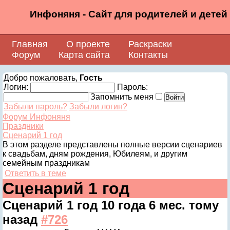
Инфоняня - Сайт для родителей и детей
Главная
О проекте
Раскраски
Форум
Карта сайта
Контакты
Добро пожаловать,
Гость
Логин:
Пароль:
Запомнить меня
Забыли пароль?
Забыли логин?
Форум Инфоняня
Праздники
Сценарий 1 год
В этом разделе представлены полные версии сценариев
к свадьбам, дням рождения, Юбилеям, и другим
семейным праздникам
Ответить в теме
Сценарий 1 год
Сценарий 1 год
10 года 6 мес. тому
назад
#726