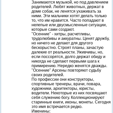
Занимаются музыкой, но под давлением
родителей. Любят животных, держат в
доме собак, не ленятся ухаживать за
ними. Эти мальчики хотят делать только
то, что им нравится. Часто попадают в
нелепые или двусмысленные ситуации,
которые сами создают.
"Осенние" - хитры, расчетливы,
трудолюбивы и аккуратны. Ценят дружбу,
но ничего не делают для другого
бескорыстно. Строят планы, зачастую
далекие от реальности. Уживчивы, но,
если поссорятся, долго держат обиду и
никогда не сделают первыми шага к
примирению. Нередко женятся дважды.
"Осенние" Арсены повторяют судьбу
своих родителей.
По профессии они конструкторы,
спортивные тренеры, врачи, повара,
художники, архитекторы, юристы,
водители. Некоторые из них посвящают
себя служению богу. Коллекционируют
старинные книги, иконы, монеты. Сегодня
это имя встречается редко.
Именины: