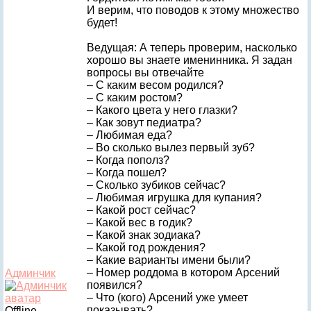
И верим, что поводов к этому множество
будет!
Ведущая: А теперь проверим, насколько
хорошо вы знаете именинника. Я задан
вопросы вы отвечайте
– С каким весом родился?
– С каким ростом?
– Какого цвета у него глазки?
– Как зовут педиатра?
– Любимая еда?
– Во сколько вылез первый зуб?
– Когда пополз?
– Когда пошел?
– Сколько зубиков сейчас?
– Любимая игрушка для купания?
– Какой рост сейчас?
– Какой вес в годик?
– Какой знак зодиака?
– Какой год рождения?
– Какие варианты имени были?
– Номер роддома в котором Арсений
Админчик
появился?
– Что (кого) Арсений уже умеет
показывать?
Offline