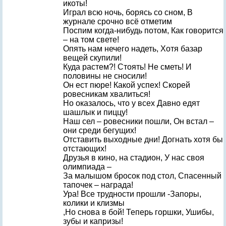
икоты!
Играл всю ночь, борясь со сном, В
журнале срочно всё отметим
Поспим когда-нибудь потом, Как говорится
– на том свете!
Опять нам нечего надеть, Хотя базар
вещей скупили!
Куда растем?! Стоять! Не сметь! И
половины не сносили!
Он ест пюре! Какой успех! Скорей
ровесникам хвалиться!
Но оказалось, что у всех Давно едят
шашлык и пиццу!
Наш сел – ровесники пошли, Он встал –
они среди бегущих!
Отставить выходные дни! Догнать хотя бы
отстающих!
Друзья в кино, на стадион, У нас своя
олимпиада –
За малышом бросок под стол, Спасенный
тапочек – награда!
Ура! Все трудности прошли -Запоры,
колики и клизмы
,Но снова в бой! Теперь горшки, Ушибы,
зубы и капризы!