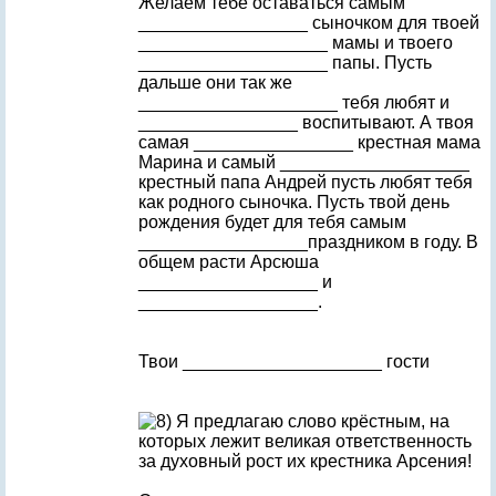
Желаем тебе оставаться самым
_________________ сыночком для твоей
___________________ мамы и твоего
___________________ папы. Пусть
дальше они так же
____________________ тебя любят и
________________ воспитывают. А твоя
самая ________________ крестная мама
Марина и самый ___________________
крестный папа Андрей пусть любят тебя
как родного сыночка. Пусть твой день
рождения будет для тебя самым
_________________праздником в году. В
общем расти Арсюша
__________________ и
__________________.
Твои ____________________ гости
Я предлагаю слово крёстным, на
которых лежит великая ответственность
за духовный рост их крестника Арсения!