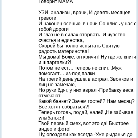
Говорит МАМА
УЗИ, анализы, врачи, И девять месяцев
тревоги,
И наконец осенью, в ночи Сошлись у нас с
тобой дороги
И глаз не в силах оторвать, И чувство
счастья и единства,
Скорей бы полно испытать Святую
радость материнства!
Мы дома! Боже, он кричит! Ну где же книги
и шпаргалки?!
Потом не ест… теперь не спит...Муж
помогает… из-под палки
На третий день ушла в астрал, Звонков и
лиц не замечаю,
Но руки бдят, у них аврал -Прибавку веса
отмечают!
Какой банкет? Зачем гостей? Нам месяц?
Все хотят собраться?!
Теперь готовь, подай, налей ,Не забывая
улыбаться!
Твой первый смех, вот это да! Быстрее
видео и фото!
Ну, опоздали как всегда -Уже рыданья до