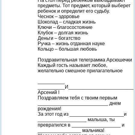
На стол перед ребенком выкладывают
предметы. Тот предмет, который выберет
ребенок и определит его судьбу.
Чеснок – здоровье
Шоколад – сладкая жизнь
Ключи – благосостояние
Клубок – долгая жизнь
Деньги – богатство
Ручка – жизнь отданная науке
Кольцо – большая любовь
Поздравительная телеграмма Арсюшечки
Каждый гость называет любое,
желательно смешное прилагательное
__________
__________И________________________
Арсений !
Поздравляем тебя с твоим первым
__________________________ днем
рождения!
За этот год из ____________________и
__________________ малыша, ты
превратился в __________________ и
________________ мальчика!