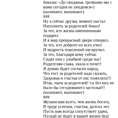
бокалы: «До свиданья, трезвыми мы с
вами сегодня не увидимся»)
(наливают, выпивают)
###
Ну а сейчас друзья, момент настал
Наполнить за родителей бокал!
За тех, кто жизнь именинникам
подарил
И в мир прекрасный двери отворил,
За тех, кто доброте их всех учил
И мудрость поколений им вручил.
За тех, благодаря кому сейчас
Сидят они с улыбкой среди нас!
Родителям слава, хвала и почет!
Я думаю будет согласен народ,
Что тост за родителей надо сказать,
Здоровья и счастья от нас пожелать!!!
Итак, пьем за родителей! т.к без них не
было бы сегодняшнего застолья!!!
(наливают, выпивают)
###
Желаем вам всего, чем жизнь богата,
В труде успехов, счастья, долгих лет.
Пусть вам всегда сопутствует удача,
Пускай не будет в вашей жизни бед!