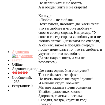
Не нервничать и не болеть,
А в общем: жить и не стареть!
Конкурс
«Люблю – не люблю».
Пожалуйста, назовите две части тела:
что вы любите и что не любите у
своего соседа справа. Например: "У
своего соседа справа я люблю ухо и не
люблю плечо". (называют по очереди)
А сейчас, также в порядке очереди,
прошу поцеловать то, что вы любите, и
Админчик
укусить то, что не любите.
(За это надо выпить, а мы не
возражаем)
Offline
Администратор
Где взять одних благополучии?
Так не бывает - это факт.
Сообщений:
Но пусть побольше будет "лучше"
1283
И меньше будет "кое-как".
Репутация: 0
Мы вам желаем в день рожденья
Улыбок, радостных хлопот,
Здоровья, счастья и веселья
Сегодня, завтра, круглый год!
Конкурс