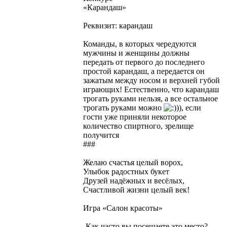
«Карандаш»
Реквизит: карандаш
Команды, в которых чередуются
мужчины и женщины должны
передать от первого до последнего
простой карандаш, а передается он
зажатым между носом и верхней губой
играющих! Естественно, что карандаш
трогать руками нельзя, а все остальное
трогать руками можно
)), если
гости уже приняли некоторое
количество спиртного, зрелище
получится
###
Желаю счастья целый ворох,
Улыбок радостных букет
Друзей надёжных и весёлых,
Счастливой жизни целый век!
Игра «Салон красоты»
-Как часто вы посещаете это место?