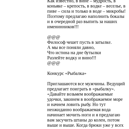
Как известно, в вине – мудрость, в
коньяке – крепость, в водке – веселье, в
пиве – сила и только в воде – микробы!
Поэтому предлагаю наполнить бокалы
и в очередной раз выпить за наших
именинников!!!
@@@
Философ чешет пусть в затылке.
А мы все поняли давно,
Что истина на дне бутылки
Разлейте водку и вино!!!
@@@
Конкурс «Рыбалка»
Приглашаются все мужчины. Ведущий
предлагает поиграть в «рыбалку».
«Давайте возьмем воображаемые
удочки, закинем в воображаемое море
и начнем ловить рыбу. Но тут
неожиданно воображаемая вода
начинает мочить ноги и я предлагаю
вам засучить штаны до колен, потом
выше и выше. Когда брюки уже у всех