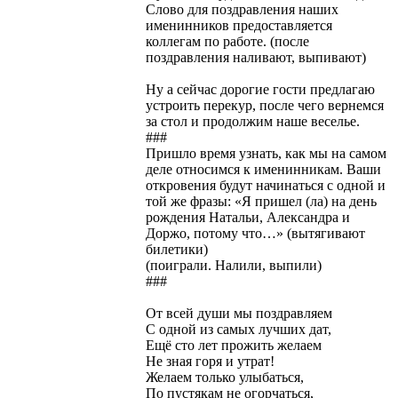
Слово для поздравления наших
именинников предоставляется
коллегам по работе. (после
поздравления наливают, выпивают)
Ну а сейчас дорогие гости предлагаю
устроить перекур, после чего вернемся
за стол и продолжим наше веселье.
###
Пришло время узнать, как мы на самом
деле относимся к именинникам. Ваши
откровения будут начинаться с одной и
той же фразы: «Я пришел (ла) на день
рождения Натальи, Александра и
Доржо, потому что…» (вытягивают
билетики)
(поиграли. Налили, выпили)
###
От всей души мы поздравляем
С одной из самых лучших дат,
Ещё сто лет прожить желаем
Не зная горя и утрат!
Желаем только улыбаться,
По пустякам не огорчаться,