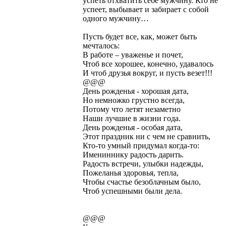
успеть отхватить себе мужчину. Кто не
успеет, выбывает и забирает с собой
одного мужчину…
Пусть будет все, как, может быть
мечталось:
В работе – уваженье и почет,
Чтоб все хорошее, конечно, удавалось
И чтоб друзья вокруг, и пусть везет!!!
@@@
День рожденья - хорошая дата,
Но немножко грустно всегда,
Потому что летят незаметно
Наши лучшие в жизни года.
День рожденья - особая дата,
Этот праздник ни с чем не сравнить,
Кто-то умный придумал когда-то:
Имениннику радость дарить.
Радость встречи, улыбки надежды,
Пожеланья здоровья, тепла,
Чтобы счастье безоблачным было,
Чтоб успешными были дела.
@@@