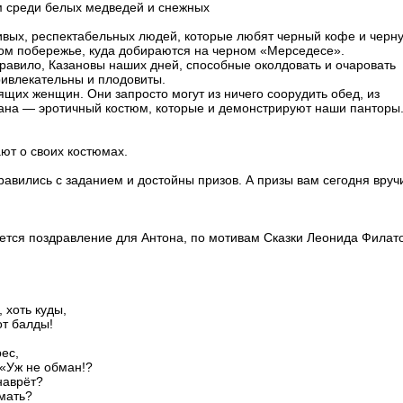
м среди белых медведей и снежных
ивых, респектабельных людей, которые любят черный кофе и черн
ом побережье, куда добираются на черном «Мерседесе».
правило, Казановы наших дней, способные околдовать и очаровать
ривлекательны и плодовиты.
щих женщин. Они запросто могут из ничего соорудить обед, из
фана — эротичный костюм, которые и демонстрируют наши панторы
ют о своих костюмах.
авились с заданием и достойны призов. А призы вам сегодня вруч
ется поздравление для Антона, по мотивам Сказки Леонида Филат
 хоть куды,
от балды!
ес,
 «Уж не обман!?
 наврёт?
 мать?