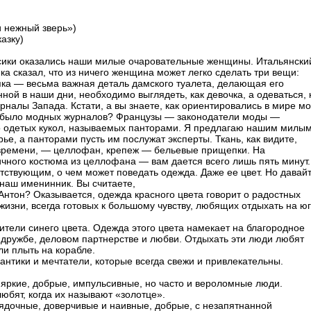
и нежный зверь»)
азку)
ссики оказались наши милые очаровательные женщины. Итальянски
ка сказал, что из ничего женщина может легко сделать три вещи:
япка — весьма важная деталь дамского туалета, делающая его
ой в наши дни, необходимо выглядеть, как девочка, а одеваться, 
налы Запада. Кстати, а вы знаете, как ориентировались в мире м
не было модных журналов? Французы — законодатели моды —
о одетых кукол, называемых панторами. Я предлагаю нашим милы
ье, а панторами пусть им послужат эксперты. Ткань, как видите,
 времени, — целлофан, крепеж — бельевые прищепки. На
ичного костюма из целлофана — вам дается всего лишь пять минут.
утствующим, о чем может поведать одежда. Даже ее цвет. Но давай
 наш именинник. Вы считаете,
Антон? Оказывается, одежда красного цвета говорит о радостных
изни, всегда готовых к большому чувству, любящих отдыхать на ю
ители синего цвета. Одежда этого цвета намекает на благородное
в дружбе, деловом партнерстве и любви. Отдыхать эти люди любят
ли плыть на корабле.
нтики и мечтатели, которые всегда свежи и привлекательны.
яркие, добрые, импульсивные, но часто и вероломные люди.
юбят, когда их называют «золотце».
ядочные, доверчивые и наивные, добрые, с незапятнанной