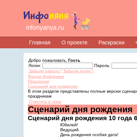
Главная
О проекте
Раскраски
Добро пожаловать,
Гость
Логин:
Пароль:
Забыли пароль?
Забыли логин?
Форум Инфоняня
Праздники
Сценарий дня рождения
В этом разделе представлены полные версии сценар
праздникам
Ответить в теме
Сценарий дня рождения
Сценарий дня рождения
10 года 
Юбилей!
Ведущий.
День рождения особая дата!