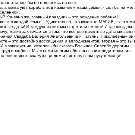
 планеты, мы бы не появились на свет.
ом, а мама уют, корабль под названием наша семья, - сел бы на мел
вселенной.
й? Конечно же, главный праздник – это рождение ребёнка!
ают в каждой семье…Удивительно, это какая-то МАГИЯ, т.к. в это
мятные даты! И каждую из них мы встретили вместе! И где же здесь
ечу, магия заключается в том, что все две памятные даты связаны 
ебряная Свадьба Валерия Анатольевича и Татьяны Николаевны– он
сте – это достойно восхищения и аплодисментов, вторая – это вы 
И в заключении, хотелось бы сказать Большое Спасибо дорогим
 труд и любовь! Мы с вами многим обязаны своим родителям, и в
о они первые окажутся рядом и протянут нам руку помощи!