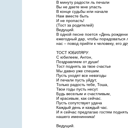
В минуту радости ль печали
Вы не даете мне упасть
В конце судьбы или начале
Нам вместе быть
И не пропасть!
(Тост за родителей)
Ведущий.
В одной песне поется «День рождения
ежегодный дар, чтобы порадоваться л
нас – повод прийти к человеку, его др
ТОСТ ЮБИЛЯРУ:
С юбилеем, Антон,
Поздравляем от души!
Тост поднять за твое счастье
Мы давно уже спешим.
Пусть уходят все невзгоды
И печали пусть уйдут,
Только радость тебе, Тоша,
Твои годы пусть несут.
Будь веселым и счастливым,
И красивым, как сейчас.
Пусть сопутствует удача
Каждый день и каждый час.
И я сейчас предлагаю гостям поднять
нашего именинника!
Ведущий.