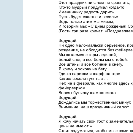
Этот праздник ни с чем не сравнить,
Кто-то мудрый придумал когда-то
Имениннику радость дарить.
Пусть будет счастье и веселье
Ведь только этим мы живем,
И говорим мы: «С Днем рожденья! Со
(Гости три раза кричат: «Поздравляем
Ведущий.
Ни одно мало-мальски серьезное, пра
рождения, не обходится без фейерверк
Мы катаемся с горы ледяной,
Белый снег, и все белы мы с тобой.
Все штаны и все ботинки в снегу,
Я кричу и хохочу на бегу.
Где-то варежки и шарф на горе.
Как же весело гулять в …
Нет, не в феврале, как многие здесь
фейерверком.
Вносят бутылку шампанского.
Ведущий.
Дождались мы торжественных минут.
Внимание, наш праздничный салют.
Ведущий.
Я хочу начать свой тост с замечател
цены не имеют!»
Стоит задуматься, чтобы мы с вами 