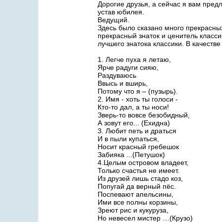
Дорогие друзья, а сейчас я вам пре
устав юбилея.
Ведущий.
Здесь было сказано много прекрасны
прекрасный знаток и ценитель класси
лучшего знатока классики. В качеств
1. Легче пуха я летаю,
Ярче радуги сияю,
Раздуваюсь
Ввысь и вширь,
Потому что я – (пузырь).
2. Имя - хоть ты голоси -
Кто-то дал, а ты носи!
Зверь-то вовсе безобидный,
А зовут его... (Ехидна)
3. Любит петь и драться
И в пыли купаться,
Носит красный гребешок
Забияка ...(Петушок)
4.Целым островом владеет,
Только счастья не имеет.
Из друзей лишь стадо коз,
Попугай да верный пёс.
Поспевают апельсины,
Ими все полны корзины,
Зреют рис и кукуруза,
Но невесел мистер …(Крузо)