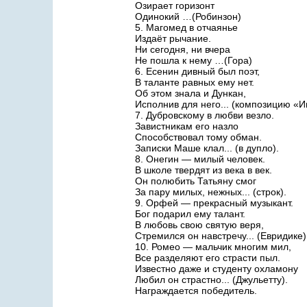
Озирает горизонт
Одинокий …(Робинзон)
5. Магомед в отчаянье
Издаёт рычание.
Ни сегодня, ни вчера
Не пошла к нему …(Гора)
6. Есенин дивный был поэт,
В таланте равных ему нет.
Об этом знала и Дункан,
Исполнив для него... (композицию «
7. Дубровскому в любви везло.
Завистникам его назло
Способствовал тому обман.
Записки Маше клал... (в дупло).
8. Онегин — милый человек.
В школе твердят из века в век.
Он полюбить Татьяну смог
За пару милых, нежных... (строк).
9. Орфей — прекрасный музыкант.
Бог подарил ему талант.
В любовь свою святую веря,
Стремился он навстречу... (Евридике)
10. Ромео — мальчик многим мил,
Все разделяют его страсти пыл.
Известно даже и студенту охламону
Любил он страстно... (Джульетту).
Награждается победитель.