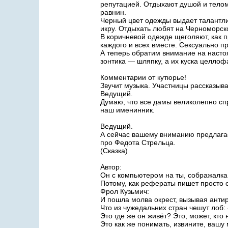
репутацией. Отдыхают душой и тело
равнин.
Черный цвет одежды выдает талантл
икру. Отдыхать любят на Черноморск
В коричневой одежде щеголяют, как 
каждого и всех вместе. Сексуально п
А теперь обратим внимание на настоя
зонтика — шляпку, а их куска целло
Комментарии от кутюрье!
Звучит музыка. Участницы рассказыва
Ведущий.
Думаю, что все дамы великолепно спр
наш именинник.
Ведущий.
А сейчас вашему вниманию предлага
про Федота Стрельца.
(Сказка)
Автор:
Он с компьютером на ты, сображалка,
Потому, как рефераты пишет просто 
Фрол Кузьмич:
И пошла молва окрест, вызывая антир
Что из чужедальних стран чешут лоб:
Это где же он живёт? Это, может, кто
Это как же понимать, извините, вашу