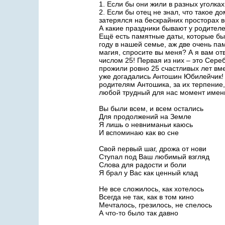
1. Если бы они жили в разных уголках
2. Если бы отец не знал, что такое д
затерялся на бескрайних просторах 
А какие праздники бывают у родителе
Ещё есть памятные даты, которые быв
году в нашей семье, аж две очень па
магия, спросите вы меня? А я вам отв
числом 25! Первая из них – это Сер
прожили ровно 25 счастливых лет вме
уже догадались Антошин Юбилейчик! 
родителям Антошика, за их терпение,
любой трудный для нас момент именн
Вы были всем, и всем остались
Для продолжений на Земле
Я лишь о невниманьи каюсь
И вспоминаю как во сне
Свой первый шаг, дрожа от нови
Ступал под Ваш любимый взгляд
Слова для радости и боли
Я брал у Вас как ценный клад
Не все сложилось, как хотелось
Всегда не так, как в том кино
Мечталось, грезилось, не спелось
А что-то было так давно