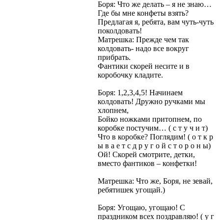
Боря: Что же делать – я не знаю…
Где бы мне конфеты взять?
Предлагая я, ребята, вам чуть-чуть
поколдовать!
Матрешка: Прежде чем так
колдовать- надо все вокруг
прибрать.
Фантики скорей несите и в
коробочку кладите.
Боря: 1,2,3,4,5! Начинаем
колдовать! Дружно ручками мы
хлопнем,
Бойко ножками притопнем, по
коробке постучим… ( с т у ч и т)
Что в коробке? Поглядим! ( о т к р
ы в а е т с д р у г о й с т о р о н ы)
Ой! Скорей смотрите, детки,
вместо фантиков – конфетки!
Матрешка: Что же, Боря, не зевай,
ребятишек угощай.)
Боря: Угощаю, угощаю! С
праздником всех поздравляю! ( у г