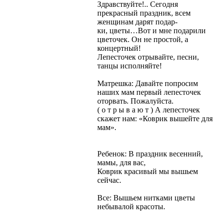
Здравствуйте!.. Сегодня
прекрасный праздник, всем
женщинам дарят подар-
ки, цветы…Вот и мне подарили
цветочек. Он не простой, а
концертный!
Лепесточек отрывайте, песни,
танцы исполняйте!
Матрешка: Давайте попросим
наших мам первый лепесточек
оторвать. Пожалуйста.
( о т р ы в а ю т ) А лепесточек
скажет нам: «Коврик вышейте для
мам».
Ребенок: В праздник весенний,
мамы, для вас,
Коврик красивый мы вышьем
сейчас.
Все: Вышьем нитками цветы
небывалой красоты.