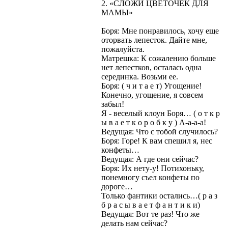
2. «СЛОЖИ ЦВЕТОЧЕК ДЛЯ
МАМЫ»
Боря: Мне понравилось, хочу еще
оторвать лепесток. Дайте мне,
пожалуйста.
Матрешка: К сожалению больше
нет лепестков, осталась одна
серединка. Возьми ее.
Боря: ( ч и т а е т) Угощение!
Конечно, угощение, я совсем
забыл!
Я - веселый клоун Боря… ( о т к р
ы в а е т к о р о б к у ) А-а-а-а!
Ведущая: Что с тобой случилось?
Боря: Горе! К вам спешил я, нес
конфеты…
Ведущая: А где они сейчас?
Боря: Их нету-у! Потихоньку,
понемногу съел конфеты по
дороге…
Только фантики остались…( р а з
б р а с ы в а е т ф а н т и к и)
Ведущая: Вот те раз! Что же
делать нам сейчас?