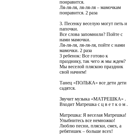
понравится.
Ля-ля-ля, ля-ля-ля – мамочкам
понравится. 2 раза
3. Песенку веселую могут петь и
папочки.
Все слова запомнили? Пойте с
нами мамочки.
Ля-ля-ля, ля-ля-ля, пойте с нами
мамочки. 2 раза
3 ребенок: Все готово к
празднику, так чего ж мы ждем?
Мы веселой пляскою праздник
свой начнем!
Танец «ПОЛЬКА» все дети дети
садятся.
Звучит музыка «МАТРЕШКА» .
Входит Матрешка с ц в е т к о м .
Матрешка: Я веселая Матрешка!
Улыбнитесь все немножко!
Люблю песни, пляски, смех, а
ребятишек – больше всех!