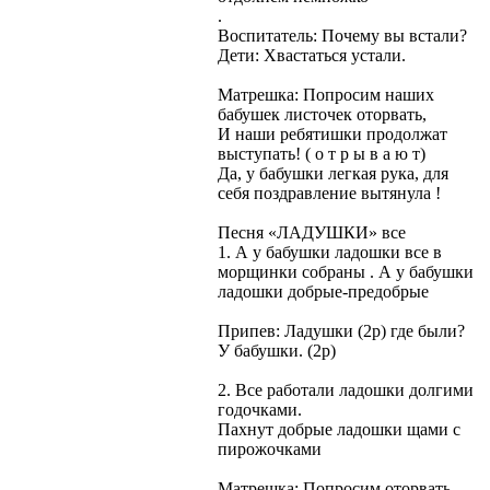
.
Воспитатель: Почему вы встали?
Дети: Хвастаться устали.
Матрешка: Попросим наших
бабушек листочек оторвать,
И наши ребятишки продолжат
выступать! ( о т р ы в а ю т)
Да, у бабушки легкая рука, для
себя поздравление вытянула !
Песня «ЛАДУШКИ» все
1. А у бабушки ладошки все в
морщинки собраны . А у бабушки
ладошки добрые-предобрые
Припев: Ладушки (2р) где были?
У бабушки. (2р)
2. Все работали ладошки долгими
годочками.
Пахнут добрые ладошки щами с
пирожочками
Матрешка: Попросим оторвать