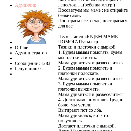
лепесток…..(ребенка мл.гр.)
Админчик
Посоветуем мы маме : не стирайте
белье сами.
Постираем все за час, постараемся
для вас.
Песня-танец «БУДЕМ МАМЕ
ПОМОГАТЬ» мл.гр.
Тазики и платочки с дыркой.
Offline
1, Будем мамам помогать, будем
Администратор
мы платки стирать.
Мама удивиться и развеселиться.
Сообщений: 1283
2. Будем мамам помогать и
Репутация: 0
платочки полоскать.
Мама удивиться и развеселиться.
3. Будем мамам помогать и
платочки выжимать.
Мама удивиться и развеселиться.
4. Долго маме помогали. Трудно
было, мы устали.
Вытирают пот со лба.
Мама удивилась, вот что
получилось.
Достают платочки с дыркой.