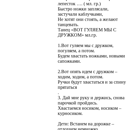
лепесток …. ( мл. гр.)
Быстро ножки заплясали,
застучали каблучками,
Не хотят они стоять, а желают
танцевать.
Танец «ВОТ ГУЛЯЕМ МЫ С
ДРУЖКОМ» мл.гр.
1.Вот гуляем мы с дружком,
погуляем, а потом.
Будем хвастать ножками, новыми
сапожками.
2.Вот опять идем с дружком –
ходим, ходим, а потом.
Ручки будут хвастаться и за спину
прятаться
.
3. Дай мне руку и держись, снова
парочкой пройдись.
Хвастаемся носиком, носиком –
курносиком.
Дети: Встанем на дорожке –
отдохнем немножко