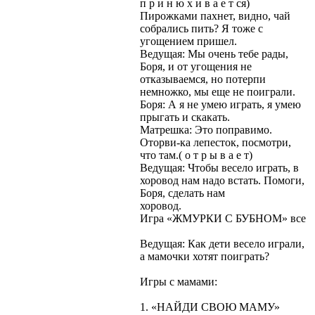
п р и н ю х и в а е т ся)
Пирожками пахнет, видно, чай
собрались пить? Я тоже с
угощением пришел.
Ведущая: Мы очень тебе рады,
Боря, и от угощения не
отказываемся, но потерпи
немножко, мы еще не поиграли.
Боря: А я не умею играть, я умею
прыгать и скакать.
Матрешка: Это поправимо.
Оторви-ка лепесток, посмотри,
что там.( о т р ы в а е т)
Ведущая: Чтобы весело играть, в
хоровод нам надо встать. Помоги,
Боря, сделать нам
хоровод.
Игра «ЖМУРКИ С БУБНОМ» все
Ведущая: Как дети весело играли,
а мамочки хотят поиграть?
Игры с мамами:
1. «НАЙДИ СВОЮ МАМУ»