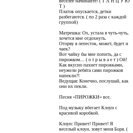
веселее начинайте! ( Т А Н Ц У Ю
Т )
Платок опускается, детки
разбегаются. ( по 2 раза с каждой
группой)
Матрешка: Ох, устала я чуть-чуть,
хочется мне отдохнуть.
Оторву я лепесток, может, будет и
чаек?
Вот чайку бы мне попить, да с
пирожком… ( о т р ы в а е т ) Ой!
Как вкусно пахнет пирожками,
неужели ребята сами пирожков
напекли?!
Ведущая: Конечно, послушай, как
они их пекли.
Песня «ПИРОЖКИ» все.
Под музыку вбегает Клоун с
красивой коробкой.
Клоун: Привет! Привет! Я
веселый клоун, зовут меня Боря. (