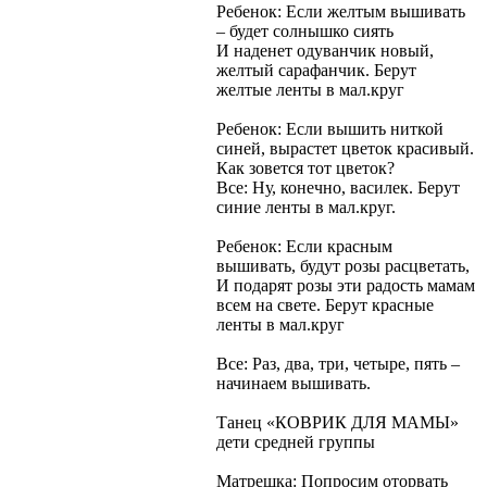
Ребенок: Если желтым вышивать
– будет солнышко сиять
И наденет одуванчик новый,
желтый сарафанчик. Берут
желтые ленты в мал.круг
Ребенок: Если вышить ниткой
синей, вырастет цветок красивый.
Как зовется тот цветок?
Все: Ну, конечно, василек. Берут
синие ленты в мал.круг.
Ребенок: Если красным
вышивать, будут розы расцветать,
И подарят розы эти радость мамам
всем на свете. Берут красные
ленты в мал.круг
Все: Раз, два, три, четыре, пять –
начинаем вышивать.
Танец «КОВРИК ДЛЯ МАМЫ»
дети средней группы
Матрешка: Попросим оторвать