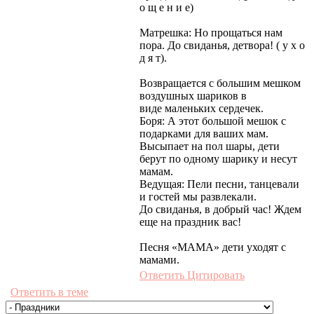
о щ е н и е)
Матрешка: Но прощаться нам
пора. До свиданья, детвора! ( у х о
д я т).
Возвращается с большим мешком
воздушных шариков в
виде маленьких сердечек.
Боря: А этот большой мешок с
подарками для ваших мам.
Высыпает на пол шары, дети
берут по одному шарику и несут
мамам.
Ведущая: Пели песни, танцевали
и гостей мы развлекали.
До свиданья, в добрый час! Ждем
еще на праздник вас!
Песня «МАМА» дети уходят с
мамами.
Ответить
Цитировать
Ответить в теме