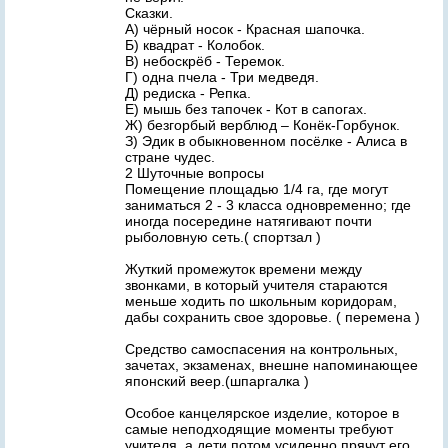
Сказки.
А) чёрный носок - Красная шапочка.
Б) квадрат - Колобок.
В) небоскрёб - Теремок.
Г) одна пчела - Три медведя.
Д) редиска - Репка.
Е) мышь без тапочек - Кот в сапогах.
Ж) безгорбый верблюд – Конёк-Горбунок.
З) Эдик в обыкновенном посёлке - Алиса в
стране чудес.
2 Шуточные вопросы
Помещение площадью 1/4 га, где могут
заниматься 2 - 3 класса одновременно; где
иногда посередине натягивают почти
рыболовную сеть.( спортзал )
Жуткий промежуток времени между
звонками, в который учителя стараются
меньше ходить по школьным коридорам,
дабы сохранить свое здоровье. ( перемена )
Средство самоспасения на контрольных,
зачетах, экзаменах, внешне напоминающее
японский веер.(шпаргалка )
Особое канцелярское изделие, которое в
самые неподходящие моменты требуют
учителя, а дети потом усиленно прячут его