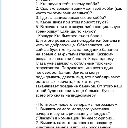
1. Кто научил тебя твоему хобби?
2. Сколько времени занимает твоё хобби (как
часто ты этим занимаешься)?
3. Где ты занимаешься своим хобби?
4. Какие звуки при этом присутствуют?
5. Включает ли это какую-либо специальную
тренировку? Если да, то какую?
- Конкурс Кто быстрее съест банан
Для этого розыгрыша понадобятся бананы и
четыре добровольца. Объявляется, что
сейчас будет конкурс на поедание бананов
на время с закрытыми глазами. Каждому
раздаются два-три банана. Когда одному
глаза уже завязали, остальные тихонько
отпускаются. Получается, что всего один
человек ест банан. Зрители могут
подыгрывать, делать вид, что подбадривают
остальных, кричать, что кто-то уже
заканчивает поедание бананов. От этого наш
герой будет спешить еще больше. Лучше
всего это снять на видеокамеру.
- По итогам нашего вечера мы награждаем:
1. Выявить самого молодого участника
вечера и вручить рисованную "медаль"
("Звезду") в номинации "Киндерсюрприз".
2. Выявить самого старшего по возрасту
участника вечера и вручить рисованную