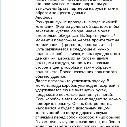
становиться все меньше, партнеры уже
вынуждены брать партнерш на руки и таким
образом танцевать дальше.
Апофеоз
Розыгрыш лучше проводить в подвыпившей
компании. Жертва должна обладать хотя бы
зачатками чувства юмора, иначе может
смертельно обидеться. Выберите удачный
момент и предложите жертве пройти тест на
координацию (трезвость, ловкость и т. п.)
Суть заключается в следующем: нужно
поднять коробок спичек, используя для этого
две спички. Держа их за головки двумя
пальцами каждую, упереть их с разных
сторон в центр коробка и таким образом
поднять его. После нескольких попыток это
обычно удается.
Далее предложите усложнить задачу. В
момент, когда коробок уже поднят жертвой и
удерживается ею на вытянутых руках,
предложите несколько раз топнуть ногой.
Если коробок в этот момент падает, то можно
повторить попытку. Очень быстро жертва
наловчится и будет с довольным лицом
топать ногой по полу и держать двумя
спичками перед собой коробок. Лицо обычно
бывает очень глупое и счастливое, особенно
если предварительно поспорить, что жертве