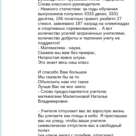
Слова классного руководителя.
- Немного статистики: за годы обучения
выпускников получено 3333 двоек, 3331
десятка, 156 почетных грамот, разбито 27
стекол, завоевано 187 наград на олимпиадах
и спортивных соревнованиях… А вот
количество усилий затраченных учителями,
количество доброты и терпения учету не
поддается!
- Математика - наука,
Скажем мы вам без прикрас,
Непростая вовсе штука-
Это знает весь наш класс.
И спасибо Вам большое
Мы сказали бы за то.
Объяснить нам что такое
Лучше Вас не мог никто.
- Слово предоставляется учителю
математики Малигоновой Наталье
Владимировне.
- Учителя отпускает вас во взрослую жизнь.
Вы улетаете как птицы в небо. Я приглашаю
вас на улицу, чтобы ваши учителя
символически отпустили вас в свободный
полет.
(на улице ангел с голубем, отпускают,