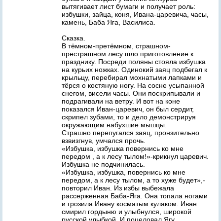
вытягивает лист бумаги и получает роль:
избушки, зайца, коня, Ивана-царевича, часы,
камень, Баба Яга, Василиса.
Сказка.
В тёмном-претёмном, страшном-
престрашном лесу шло приготовление к
празднику. Посреди поляны стояла избушка
на курьих ножках. Одинокий заяц подбегал к
крыльцу, перебирал мохнатыми лапками и
тёрся о костяную ногу. На сосне усыпанной
снегом, висели часы. Они поскрипывали и
подрагивали на ветру. И вот на коне
показался Иван-царевич, он был сердит,
скрипел зубами, то и дело демонстрируя
окружающим набухшие мышцы.
Страшно перепугался заяц, пронзительно
взвизгнув, умчался прочь.
«Избушка, избушка повернись ко мне
передом , а к лесу тылом!»-крикнул царевич.
Избушка не подчинилась.
«Избушка, избушка, повернись ко мне
передом, а к лесу тылом, а то хуже будет»,-
повторил Иван. Из избы выбежала
рассерженная Баба-Яга. Она топала ногами
и грозила Ивану косматым кулаком. Иван
смирил гордыню и улыбнулся, широкой
русской улыбкой. И поцеловал Ягу,