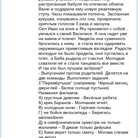
растроганная бабуля по-отечески обняла
Ваню и подарила ему новую реактивную
ступу. Часы показывали полночь. Заспанная
кукушка, очнувшись ото сна, прокричала
хриплым голосом 3 раза и заснула .
Сел Иван на коня и Ягу прихватил с собой ,
умчался к своей Василисе. А она сидит уже
на камне и плачет. Увидела она суженного
бросилась к нему , и стала всех одаривать
окружающих приветливым взглядом. Радости
молодых не было предела, они пустились в
пляс, а Баба рыдала от счастья. Молодые
схватили её и стали танцевать все вместе.
И так кто был лучшим актёром?
- Выпускники против родителей. Делятся на
две команды. Выполняют задания.
1“Перевёртыши” (например: Чёрный месяц
джунглей - Белое солнце пустыни)
Названия фильмов.
А) грустные девочки - Весёлые ребята.
Б) крик баранов - Молчание ягнят.
В) холодные ночи - Горячие головы.
Г) не бойся велосипеда – Берегись
автомобиля.
Д) в симфоническом оркестре не только
мальчики – В джазе только девушки.
Е) Киев верит только смеху - Москва слезам
не верит.