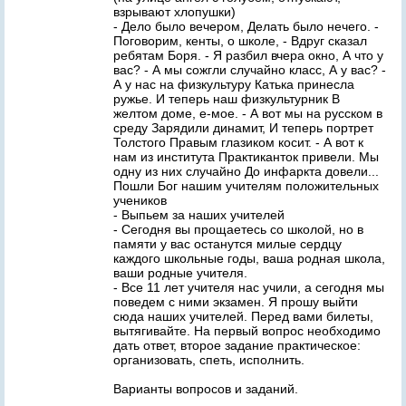
взрывают хлопушки)
- Дело было вечером, Делать было нечего. -
Поговорим, кенты, о школе, - Вдруг сказал
ребятам Боря. - Я разбил вчера окно, А что у
вас? - А мы сожгли случайно класс, А у вас? -
А у нас на физкультуру Катька принесла
ружье. И теперь наш физкультурник В
желтом доме, е-мое. - А вот мы на русском в
среду Зарядили динамит, И теперь портрет
Толстого Правым глазиком косит. - А вот к
нам из института Практиканток привели. Мы
одну из них случайно До инфаркта довели...
Пошли Бог нашим учителям положительных
учеников
- Выпьем за наших учителей
- Сегодня вы прощаетесь со школой, но в
памяти у вас останутся милые сердцу
каждого школьные годы, ваша родная школа,
ваши родные учителя.
- Все 11 лет учителя нас учили, а сегодня мы
поведем с ними экзамен. Я прошу выйти
сюда наших учителей. Перед вами билеты,
вытягивайте. На первый вопрос необходимо
дать ответ, второе задание практическое:
организовать, спеть, исполнить.
Варианты вопросов и заданий.