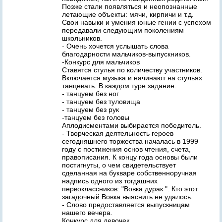
Позже стали появляться и неопознанные
летающие объекты: мячи, кирпичи и т.д.
Свои навыки и умения юные гении с успехом
передавали следующим поколениям
школьников.
- Очень хочется услышать слова
благодарности мальчиков-выпускников.
-Конкурс для мальчиков
Ставятся стулья по количеству участников.
Включается музыка и начинают на стульях
танцевать. В каждом туре задание:
- танцуем без ног
- танцуем без туловища
- танцуем без рук
-танцуем без головы
Аплодисментами выбирается победитель.
- Творческая деятельность героев
сегодняшнего торжества началась в 1999
году с постижения основ чтения, счета,
правописания. К концу года основы были
постигнуты, о чем свидетельствует
сделанная на букваре собственноручная
надпись одного из тогдашних
первоклассников: "Вовка дурак ". Кто этот
загадочный Вовка выяснить не удалось.
- Слово предоставляется выпускницам
нашего вечера.
Конкурс для девочек.