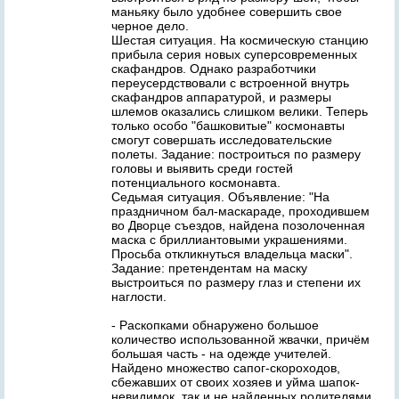
маньяку было удобнее совершить свое
черное дело.
Шестая ситуация. На космическую станцию
прибыла серия новых суперсовременных
скафандров. Однако разработчики
переусердствовали с встроенной внутрь
скафандров аппаратурой, и размеры
шлемов оказались слишком велики. Теперь
только особо "башковитые" космонавты
смогут совершать исследовательские
полеты. Задание: построиться по размеру
головы и выявить среди гостей
потенциального космонавта.
Седьмая ситуация. Объявление: "На
праздничном бал-маскараде, проходившем
во Дворце съездов, найдена позолоченная
маска с бриллиантовыми украшениями.
Просьба откликнуться владельца маски".
Задание: претендентам на маску
выстроиться по размеру глаз и степени их
наглости.
- Раскопками обнаружено большое
количество использованной жвачки, причём
большая часть - на одежде учителей.
Найдено множество сапог-скороходов,
сбежавших от своих хозяев и уйма шапок-
невидимок, так и не найденных родителями.