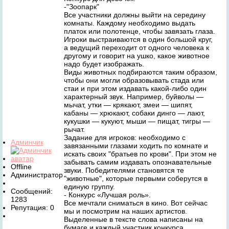
-"Зоопарк"
Все участники должны выйти на середину
комнаты. Каждому необходимо выдать
платок или полотенце, чтобы завязать глаза.
Игроки выстраиваются в один большой круг,
а ведущий переходит от одного человека к
другому и говорит на ушко, какое животное
надо будет изображать.
Виды животных подбираются таким образом,
чтобы они могли образовывать стада или
стаи и при этом издавать какой-либо один
характерный звук. Например, буйволы —
мычат, утки — крякают, змеи — шипят,
кабаны — хрюкают, собаки динго — лают,
кукушки — кукуют, мыши — пищат, тигры —
рычат.
Задание для игроков: необходимо с
Админчик
завязанными глазами ходить по комнате и
искать своих "братьев по крови". При этом не
забывать самим издавать опознавательные
Offline
звуки. Победителями становятся те
Администратор
"животные", которые первыми соберутся в
единую группу.
Сообщений:
- Конкурс «Лучшая роль».
1283
Все мечтали сниматься в кино. Вот сейчас
Репутация: 0
мы и посмотрим на наших артистов.
Выделенные в тексте слова написаны на
бумаге и каждый участник конкурса