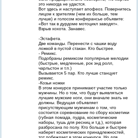
это никогда не удастся.
Вот здесь и наступает апофеоз. Повернитесь
лицом к зрителям (чем их больше, тем
лучше) и голосом конферансье объявите:
«Вот так в дурдоме мотоцикл заводят».
Взрыв хохота. Занавес.
-Эстафета.
Две команды. Перенести с чашки воду
ложкой в пустой стакан. Кто быстрее.
- Ремикс.
Подобраны ремиксом популярные мелодии
(быстрые, медленные, рок энд ролл,
чарльстон и т.п.)
Вызывается 5 пар. Кто лучше станцует
ремикс.
-Козьи ножки
В этом конкурсе принимают участие только
мужчины. Но о том, что будут выявляться
лучшие мужские ноги, они вначале знать не
должны. Ведущая объявляет
присутствующим мужчинам о том, что
состоится соревнование по сбору косметики
(губная помада, пудра, косметические
наборы, тушь для ресниц и т.д.), которая
разбросана по полу. Кто больше и быстрее
наберет косметических принадлежностей,
тот побеждает в этом конкурсе. Но для