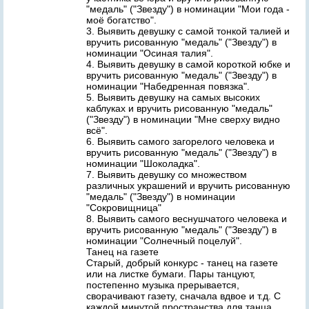
"медаль" ("Звезду") в номинации "Мои года -
моё богатство".
3. Выявить девушку с самой тонкой талией и
вручить рисованную "медаль" ("Звезду") в
номинации "Осиная талия".
4. Выявить девушку в самой короткой юбке и
вручить рисованную "медаль" ("Звезду") в
номинации "Набедренная повязка".
5. Выявить девушку на самых высоких
каблуках и вручить рисованную "медаль"
("Звезду") в номинации "Мне сверху видно
всё".
6. Выявить самого загорелого человека и
вручить рисованную "медаль" ("Звезду") в
номинации "Шоколадка".
7. Выявить девушку со множеством
различных украшений и вручить рисованную
"медаль" ("Звезду") в номинации
"Сокровищница"
8. Выявить самого веснушчатого человека и
вручить рисованную "медаль" ("Звезду") в
номинации "Солнечный поцелуй".
Танец на газете
Старый, добрый конкурс - танец на газете
или на листке бумаги. Пары танцуют,
постепенно музыка прерывается,
сворачивают газету, сначала вдвое и т.д. С
каждой минутой пространства для танца