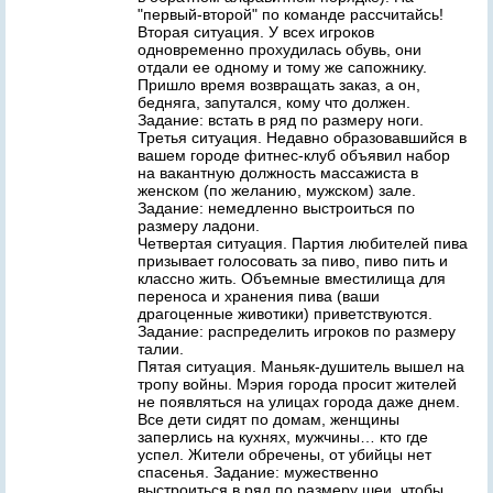
"первый-второй" по команде рассчитайсь!
Вторая ситуация. У всех игроков
одновременно прохудилась обувь, они
отдали ее одному и тому же сапожнику.
Пришло время возвращать заказ, а он,
бедняга, запутался, кому что должен.
Задание: встать в ряд по размеру ноги.
Третья ситуация. Недавно образовавшийся в
вашем городе фитнес-клуб объявил набор
на вакантную должность массажиста в
женском (по желанию, мужском) зале.
Задание: немедленно выстроиться по
размеру ладони.
Четвертая ситуация. Партия любителей пива
призывает голосовать за пиво, пиво пить и
классно жить. Объемные вместилища для
переноса и хранения пива (ваши
драгоценные животики) приветствуются.
Задание: распределить игроков по размеру
талии.
Пятая ситуация. Маньяк-душитель вышел на
тропу войны. Мэрия города просит жителей
не появляться на улицах города даже днем.
Все дети сидят по домам, женщины
заперлись на кухнях, мужчины… кто где
успел. Жители обречены, от убийцы нет
спасенья. Задание: мужественно
выстроиться в ряд по размеру шеи, чтобы