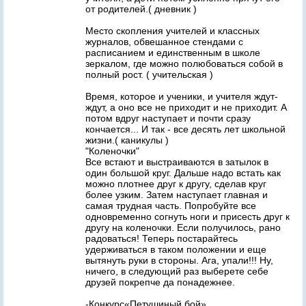
от родителей.( дневник )
Место скопления учителей и классных
журналов, обвешанное стендами с
расписанием и единственным в школе
зеркалом, где можно полюбоваться собой в
полный рост. ( учительская )
Время, которое и ученики, и учителя ждут-
ждут, а оно все не приходит и не приходит. А
потом вдруг наступает и почти сразу
кончается... И так - все десять лет школьной
жизни.( каникулы )
"Коленочки"
Все встают и выстраиваются в затылок в
один большой круг. Дальше надо встать как
можно плотнее друг к другу, сделав круг
более узким. Затем наступает главная и
самая трудная часть. Попробуйте все
одновременно согнуть ноги и присесть друг к
другу на коленочки. Если получилось, рано
радоваться! Теперь постарайтесь
удерживаться в таком положении и еще
вытянуть руки в стороны. Ага, упали!!! Ну,
ничего, в следующий раз выберете себе
друзей покрепче да понадежнее.
-Конкурс«Петушиный бой».