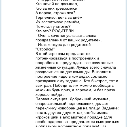
Кто ночей не досыпал,
Кто за них тревожился,
А порою, строжился?
Терпеливо, день за днём
Их воспитывал ремнём,
Помогал учителю?
Кто это? РОДИТЕЛИ.
- Очень хочется услышать слова
поздравления от ваших родителей.
- Итак конкурс для родителей
"Стройсь!"
В этой игре вам предлагается
потренироваться в построениях и
попробовать предугадать все возможные
жизненные ситуации. Лучше всего сначала
разделиться на две команды. Выполнять
построение надо в командах согласно
прозвучавшему заданию. Кто быстрее, тот и
выиграл. Победителям можно пообещать
какой-нибудь приз, а впрочем, и без приза
хорошо пойдет.
Первая ситуация. Добрейший мужчина,
очаровательный подполковник, делает
перекличку новобранцев на плацу. Задание:
встать друг за другом так, чтобы имена
игроков шли в алфавитном порядке (для
особо одаренных предлагается выстроиться
в обратном алфавитном порядке). На