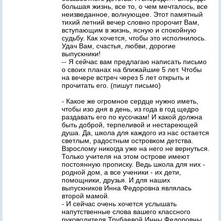
большая жизнь, все то, о чем мечталось, все
неизведанное, волнующее. Этот памятный
тихий летний вечер словно пророчит Вам,
вступающим в жизнь, ясную и спокойную
судьбу. Как хочется, чтобы это исполнилось.
Удач Вам, счастья, любви, дорогие
выпускники!
-- Я сейчас вам предлагаю написать письмо
о своих планах на ближайшие 5 лет. Чтобы
на вечере встреч через 5 лет открыть и
прочитать его. (пишут письмо)
- Какое же огромное сердце нужно иметь,
чтобы изо дня в день, из года в год щедро
раздавать его по кусочкам! И какой должна
быть доброй, терпеливой и нестареющей
душа. Да, школа для каждого из нас остается
светлым, радостным островком детства.
Взрослому никогда уже на него не вернуться.
Только учителя на этом острове имеют
постоянную прописку. Ведь школа для них -
родной дом, а все ученики - их дети,
помощники, друзья. И для наших
выпускников Инна Федоровна являлась
второй мамой.
- И сейчас очень хочется услышать
напутственные слова вашего классного
руководителя Трубаевой Инны Федоровны