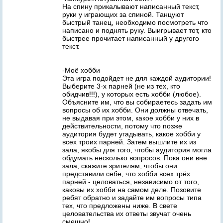
На спину прикалывают написанный текст,
руки у играющих за спиной. Танцуют
быстрый танец, необходимо посмотреть что
написано и поднять руку. Выигрывает тот, кто
быстрее прочитает написанный у другого
текст.
-Моё хобби
Эта игра подойдет не для каждой аудитории!
Выберите 3-х парней (не из тех, кто
обидчив!!!), у которых есть хобби (любое).
Объясните им, что вы собираетесь задать им
вопросы об их хобби. Они должны отвечать,
не выдавая при этом, какое хобби у них в
действительности, потому что позже
аудитория будет угадывать, какое хобби у
всех троих парней. Затем вышлите их из
зала, якобы для того, чтобы аудитория могла
обдумать несколько вопросов. Пока они вне
зала, скажите зрителям, чтобы они
представили себе, что хобби всех трёх
парней - целоваться, независимо от того,
каковы их хобби на самом деле. Позовите
ребят обратно и задайте им вопросы типа
тех, что предложены ниже. В свете
целовательства их ответы звучат очень
смешно!