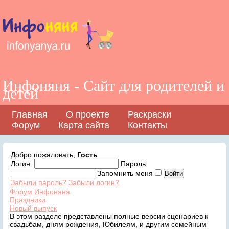
Инфоняня - Сайт для родителей и
детей
Главная
О проекте
Раскраски
Форум
Карта сайта
Контакты
Добро пожаловать,
Гость
Логин:
Пароль:
Запомнить меня
Забыли пароль?
Забыли логин?
Форум Инфоняня
Праздники
Новый выпуск
В этом разделе представлены полные версии сценариев к
свадьбам, дням рождения, Юбилеям, и другим семейным