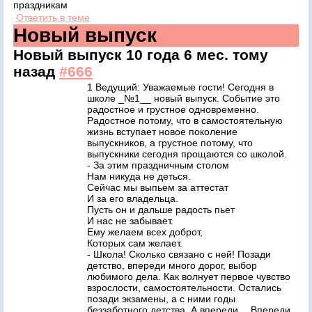
праздникам
Ответить в теме
Новый выпуск
Новый выпуск
10 года 6 мес. тому
назад
#666
1 Ведущий: Уважаемые гости! Сегодня в
школе _№1__ новый выпуск. Событие это
радостное и грустное одновременно.
Радостное потому, что в самостоятельную
жизнь вступает новое поколение
выпускников, а грустное потому, что
выпускники сегодня прощаются со школой.
- За этим праздничным столом
Нам никуда не деться.
Сейчас мы выпьем за аттестат
И за его владельца.
Пусть он и дальше радость пьет
И нас не забывает.
Ему желаем всех доброт,
Которых сам желает.
- Школа! Сколько связано с ней! Позади
детство, впереди много дорог, выбор
любимого дела. Как волнует первое чувство
взрослости, самостоятельности. Остались
позади экзамены, а с ними годы
беззаботного детства. А впереди… Впереди