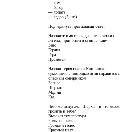
— лом;
— багор;
— лопата;
— ведро (2 шт.).
Подчеркнуть правильный ответ
Назовите имя героя древнегреческих
легенд, принёсшего огонь людям.
Зевс
Геракл
Гера
Прометей
Назови героя сказки Киплинга,
сумевшего с помощью огня справится с
опасным соперником.
Багира
Шерхан
Маугли
Каа
Чего же испугался Шерхан, и что может
грозить и тебе?
Высокая температура
Большая палка
Громкий голос
Красный цвет