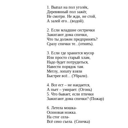
1. Выпал на пол уголёк,
Деревянный пол зажёг,
Не смотри. Не жди, не стой,
А залей его...(водой).
2. Если младшие сестрички
Зажигают дома спички,
Что ты должен предпринять?
Сразу спички те...(отнять).
3. Если где хранится мусор
Или просто старый хлам,
Надо будет потрудиться,
Навести порядок там.
Метлу, лопату взяли
Быстрее всё... (Убрали).
4. Все ест – не наедается,
А пьет – умирает. (Огонь)
5. Что бывает, если птички
Зажигают дома спички? (Пожар)
6. Летела мошка-
Осиновая ножка.
На стог села-
Всё сено съела. (Спичка)