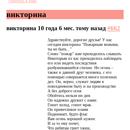
Ответить в теме
викторина
викторина
10 года 6 мес. тому назад
#662
Здравствуйте, дорогие друзья! У нас
сегодня викторина “Пожарным можешь
ты не быть...”
Слово “пожар” вам приходилось слышать.
Некоторым из вас приходилось наблюдать
его или видеть последствия
разбушевавшейся стихии. Но огонь –
также и давний друг человека, с его
помощью совершается много полезных
дел. Он, верно, служит людям в
повседневном быту и на производстве.
А без доброго огня
Обойтись нельзя ни дня.
Он надежно дружит с нами:
Гонит холод, гонит мрак.
Он приветливое пламя
Поднимает, будто флаг.
Вам огонь хороший нужен.
И за то ему почет,
Что ребятам греет ужин,