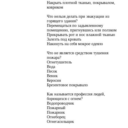
Накрыть плотной тканью, покрывалом,
ковриком
Что нельзя делать при эвакуации из
горящего здания?
Перемещаться по задымленному
помещению, пригнувшись или ползком
Прикрывать рот и нос влажной тканью
Залезть под кровать
Накинуть на себя мокрое одеяло
Что не является средством тушения
пожара?
Огнетушитель
Вода
Песок
Веник
Керосин
Брезентовое покрывало
Как называется профессия людей,
борющихся с огнем?
Водопроводчик
Пожарный
Пожарник
Огнеборец
Огнегасильщик