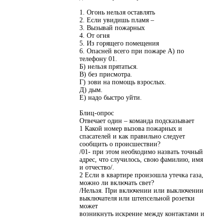
1. Огонь нельзя оставлять
2. Если увидишь пламя –
3. Вызывай пожарных
4. От огня
5. Из горящего помещения
6. Опасней всего при пожаре А) по
телефону 01.
Б) нельзя прятаться.
В) без присмотра.
Г) зови на помощь взрослых.
Д) дым.
Е) надо быстро уйти.
Блиц-опрос
Отвечает один – команда подсказывает
1 Какой номер вызова пожарных и
спасателей и как правильно следует
сообщить о происшествии?
/01- при этом необходимо назвать точный
адрес, что случилось, свою фамилию, имя
и отчество/.
2 Если в квартире произошла утечка газа,
можно ли включать свет?
/Нельзя. При включении или выключении
выключателя или штепсельной розетки
может
возникнуть искрение между контактами и