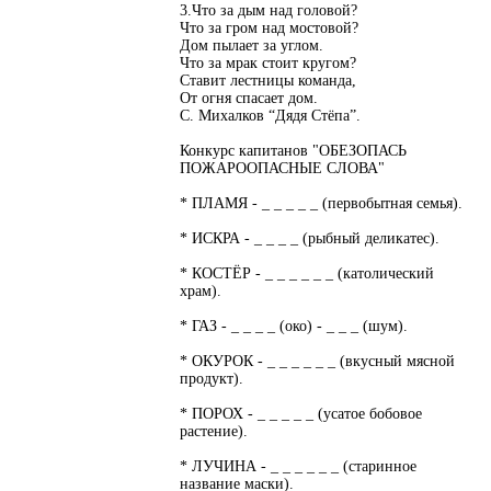
3.Что за дым над головой?
Что за гром над мостовой?
Дом пылает за углом.
Что за мрак стоит кругом?
Ставит лестницы команда,
От огня спасает дом.
С. Михалков “Дядя Стёпа”.
Конкурс капитанов "ОБЕЗОПАСЬ
ПОЖАРООПАСНЫЕ СЛОВА"
* ПЛАМЯ - _ _ _ _ _ (первобытная семья).
* ИСКРА - _ _ _ _ (рыбный деликатес).
* КОСТЁР - _ _ _ _ _ _ (католический
храм).
* ГАЗ - _ _ _ _ (око) - _ _ _ (шум).
* ОКУРОК - _ _ _ _ _ _ (вкусный мясной
продукт).
* ПОРОХ - _ _ _ _ _ (усатое бобовое
растение).
* ЛУЧИНА - _ _ _ _ _ _ (старинное
название маски).