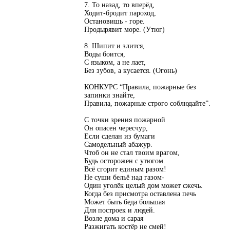
7. То назад, то вперёд,
Ходит-бродит пароход,
Остановишь - горе.
Продырявит море. (Утюг)
8. Шипит и злится,
Воды боится,
С языком, а не лает,
Без зубов, а кусается. (Огонь)
КОНКУРС “Правила, пожарные без
запинки знайте,
Правила, пожарные строго соблюдайте”.
С точки зрения пожарной
Он опасен чересчур,
Если сделан из бумаги
Самодельный абажур.
Чтоб он не стал твоим врагом,
Будь осторожен с утюгом.
Всё сгорит единым разом!
Не суши бельё над газом-
Один уголёк целый дом может сжечь.
Когда без присмотра оставлена печь
Может быть беда большая
Для построек и людей.
Возле дома и сарая
Разжигать костёр не смей!