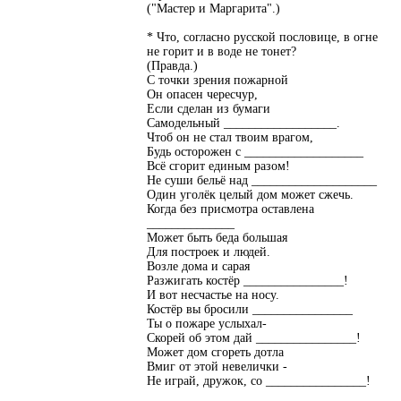
("Мастер и Маргарита".)
* Что, согласно русской пословице, в огне
не горит и в воде не тонет?
(Правда.)
С точки зрения пожарной
Он опасен чересчур,
Если сделан из бумаги
Самодельный __________________.
Чтоб он не стал твоим врагом,
Будь осторожен с ___________________
Всё сгорит единым разом!
Не суши бельё над ____________________
Один уголёк целый дом может сжечь.
Когда без присмотра оставлена
______________
Может быть беда большая
Для построек и людей.
Возле дома и сарая
Разжигать костёр ________________!
И вот несчастье на носу.
Костёр вы бросили ________________
Ты о пожаре услыхал-
Скорей об этом дай ________________!
Может дом сгореть дотла
Вмиг от этой невелички -
Не играй, дружок, со ________________!