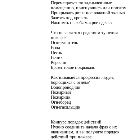
Перемещаться по задымленному
помещению, пригнувшись или ползком
Прикрывать рот и нос влажной тканью
Залезть под кровать
Накинуть на себя мокрое одеяло
Что не является средством тушения
пожара?
Огнетушитель
Вода
Песок
Веник
Керосин
Брезентовое покрывало
Как называется профессия людей,
борющихся с огнем?
Водопроводчик
Пожарный
Пожарник
Огнеборец
Огнегасильщик
Конкурс порядок действий
Нужно соединить начало фраз с их
окончанием, и вы получите порядок
действий при пожаре.