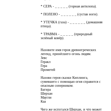
* СЕРА - _ _ _ _ _ (горная антилопа).
* ПОЛЕНО - _ _ _ _ _ _ (сустав ноги).
* УТЕЧКА (газа) - _ _ _ _ _ _ (домашняя
птица).
* ТРАВМА - _ _ _ _ _ (природный
зелёный ковёр).
Назовите имя героя древнегреческих
легенд, принёсшего огонь людям.
Зевс
Геракл
Гера
Прометей
Назови героя сказки Киплинга,
сумевшего с помощью огня справится с
опасным соперником.
Багира
Шерхан
Маугли
Каа
Чего же испугался Шерхан, и что может