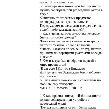
произойти взрыв газа/.
3 Какие правила пожарной безопасности
нужно соблюдать при разведении костра в
лесу?
/Очистить от сгораемых предметов
площадку для костра, окопать ее.
Перед уходом из леса угли следует залить
водой, либо засыпать землей/.
4 Как тушить загоревшуюся на человеке
(на самом себе) одежду?
/Повалить человека на землю и накрыть
плотной тканью, но не с головой/.
/Упасть, кататься по земле (полу), плотно
прижимаясь горящими участками одежды
к земле/.
5 Кем и когда был изобретен первый в
мире противогаз?
/В августе 1915 года Николаем
Дмитриевичем Зелинским был изобретен
противогаз/.
6 Как вызвать пожарных и спасателей по
мобильному телефону?
/МТС-010; Мегафон-010101;
1 Какие правила пожарной безопасности
нужно соблюдать при устройстве
новогодней елки?
/Нельзя применять свечи, бенгальские