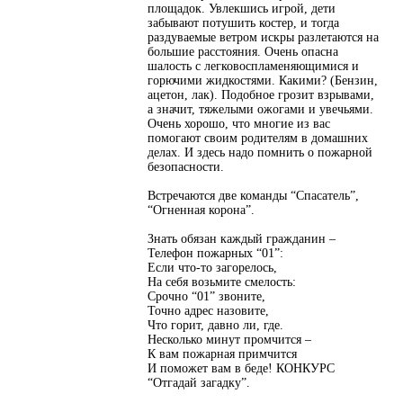
площадок. Увлекшись игрой, дети
забывают потушить костер, и тогда
раздуваемые ветром искры разлетаются на
большие расстояния. Очень опасна
шалость с легковоспламеняющимися и
горючими жидкостями. Какими? (Бензин,
ацетон, лак). Подобное грозит взрывами,
а значит, тяжелыми ожогами и увечьями.
Очень хорошо, что многие из вас
помогают своим родителям в домашних
делах. И здесь надо помнить о пожарной
безопасности.
Встречаются две команды “Спасатель”,
“Огненная корона”.
Знать обязан каждый гражданин –
Телефон пожарных “01”:
Если что-то загорелось,
На себя возьмите смелость:
Срочно “01” звоните,
Точно адрес назовите,
Что горит, давно ли, где.
Несколько минут промчится –
К вам пожарная примчится
И поможет вам в беде! КОНКУРС
“Отгадай загадку”.