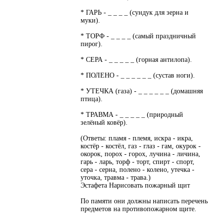
* ГАРЬ - _ _ _ _ (сундук для зерна и
муки).
* ТОРФ - _ _ _ _ (самый праздничный
пирог).
* СЕРА - _ _ _ _ _ (горная антилопа).
* ПОЛЕНО - _ _ _ _ _ _ (сустав ноги).
* УТЕЧКА (газа) - _ _ _ _ _ _ (домашняя
птица).
* ТРАВМА - _ _ _ _ _ (природный
зелёный ковёр).
(Ответы: пламя - племя, искра - икра,
костёр - костёл, газ - глаз - гам, окурок -
окорок, порох - горох, лучина - личина,
гарь - ларь, торф - торт, спирт - спорт,
сера - серна, полено - колено, утечка -
уточка, травма - трава.)
Эстафета Нарисовать пожарный щит
По памяти они должны написать перечень
предметов на противопожарном щите.