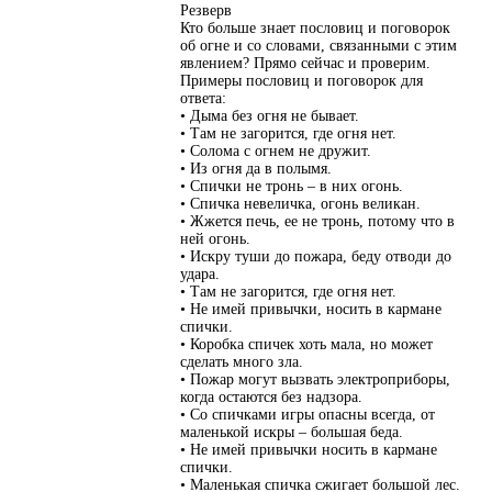
Резверв
Кто больше знает пословиц и поговорок
об огне и со словами, связанными с этим
явлением? Прямо сейчас и проверим.
Примеры пословиц и поговорок для
ответа:
• Дыма без огня не бывает.
• Там не загорится, где огня нет.
• Солома с огнем не дружит.
• Из огня да в полымя.
• Спички не тронь – в них огонь.
• Спичка невеличка, огонь великан.
• Жжется печь, ее не тронь, потому что в
ней огонь.
• Искру туши до пожара, беду отводи до
удара.
• Там не загорится, где огня нет.
• Не имей привычки, носить в кармане
спички.
• Коробка спичек хоть мала, но может
сделать много зла.
• Пожар могут вызвать электроприборы,
когда остаются без надзора.
• Со спичками игры опасны всегда, от
маленькой искры – большая беда.
• Не имей привычки носить в кармане
спички.
• Маленькая спичка сжигает большой лес.