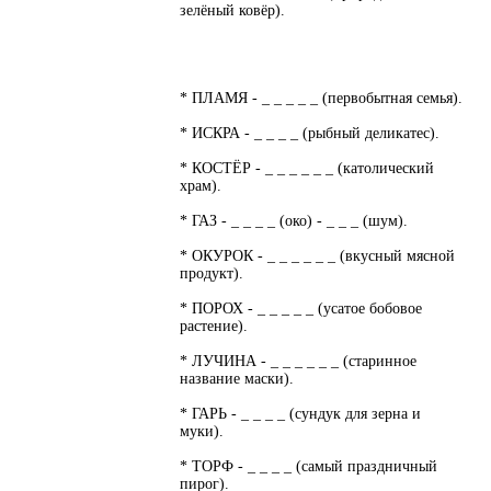
зелёный ковёр).
* ПЛАМЯ - _ _ _ _ _ (первобытная семья).
* ИСКРА - _ _ _ _ (рыбный деликатес).
* КОСТЁР - _ _ _ _ _ _ (католический
храм).
* ГАЗ - _ _ _ _ (око) - _ _ _ (шум).
* ОКУРОК - _ _ _ _ _ _ (вкусный мясной
продукт).
* ПОРОХ - _ _ _ _ _ (усатое бобовое
растение).
* ЛУЧИНА - _ _ _ _ _ _ (старинное
название маски).
* ГАРЬ - _ _ _ _ (сундук для зерна и
муки).
* ТОРФ - _ _ _ _ (самый праздничный
пирог).