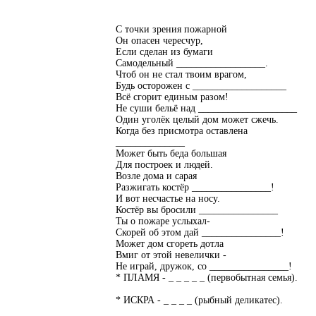
С точки зрения пожарной
Он опасен чересчур,
Если сделан из бумаги
Самодельный __________________.
Чтоб он не стал твоим врагом,
Будь осторожен с ___________________
Всё сгорит единым разом!
Не суши бельё над ____________________
Один уголёк целый дом может сжечь.
Когда без присмотра оставлена
______________
Может быть беда большая
Для построек и людей.
Возле дома и сарая
Разжигать костёр ________________!
И вот несчастье на носу.
Костёр вы бросили ________________
Ты о пожаре услыхал-
Скорей об этом дай ________________!
Может дом сгореть дотла
Вмиг от этой невелички -
Не играй, дружок, со ________________!
* ПЛАМЯ - _ _ _ _ _ (первобытная семья).
* ИСКРА - _ _ _ _ (рыбный деликатес).