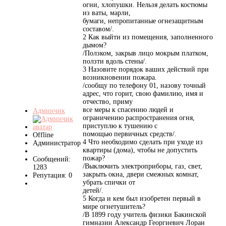
огни, хлопушки. Нельзя делать костюмы
из ваты, марли,
бумаги, непропитанные огнезащитным
составом/.
2 Как выйти из помещения, заполненного
дымом?
/Ползком, закрыв лицо мокрым платком,
ползти вдоль стены/.
3 Назовите порядок ваших действий при
возникновении пожара.
/сообщу по телефону 01, назову точный
адрес, что горит, свою фамилию, имя и
отчество, приму
все меры к спасению людей и
Админчик
ограничению распространения огня,
приступлю к тушению с
помощью первичных средств/.
Offline
4 Что необходимо сделать при уходе из
Администратор
квартиры (дома), чтобы не допустить
пожар?
Сообщений:
/Выключить электроприборы, газ, свет,
1283
закрыть окна, двери смежных комнат,
Репутация: 0
убрать спички от
детей/.
5 Когда и кем был изобретен первый в
мире огнетушитель?
/В 1899 году учитель физики Бакинской
гимназии Александр Георгиевич Лоран