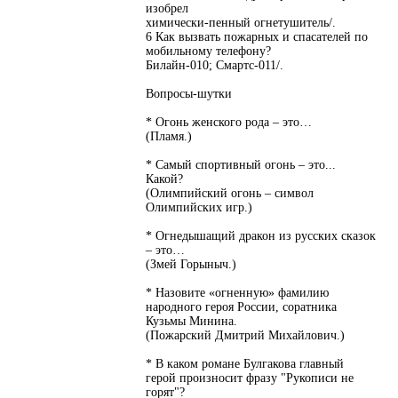
изобрел
химически-пенный огнетушитель/.
6 Как вызвать пожарных и спасателей по
мобильному телефону?
Билайн-010; Смартс-011/.
Вопросы-шутки
* Огонь женского рода – это…
(Пламя.)
* Самый спортивный огонь – это...
Какой?
(Олимпийский огонь – символ
Олимпийских игр.)
* Огнедышащий дракон из русских сказок
– это…
(Змей Горыныч.)
* Назовите «огненную» фамилию
народного героя России, соратника
Кузьмы Минина.
(Пожарский Дмитрий Михайлович.)
* В каком романе Булгакова главный
герой произносит фразу "Рукописи не
горят"?