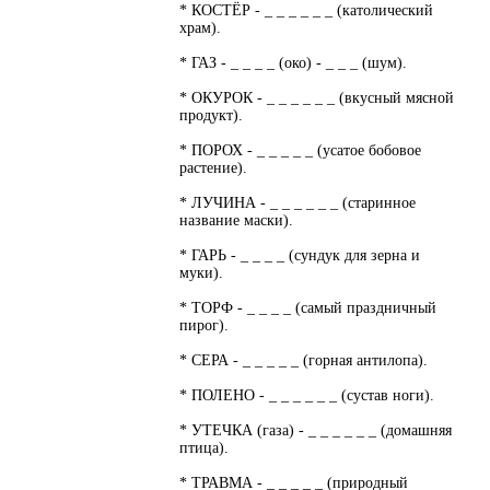
* КОСТЁР - _ _ _ _ _ _ (католический
храм).
* ГАЗ - _ _ _ _ (око) - _ _ _ (шум).
* ОКУРОК - _ _ _ _ _ _ (вкусный мясной
продукт).
* ПОРОХ - _ _ _ _ _ (усатое бобовое
растение).
* ЛУЧИНА - _ _ _ _ _ _ (старинное
название маски).
* ГАРЬ - _ _ _ _ (сундук для зерна и
муки).
* ТОРФ - _ _ _ _ (самый праздничный
пирог).
* СЕРА - _ _ _ _ _ (горная антилопа).
* ПОЛЕНО - _ _ _ _ _ _ (сустав ноги).
* УТЕЧКА (газа) - _ _ _ _ _ _ (домашняя
птица).
* ТРАВМА - _ _ _ _ _ (природный