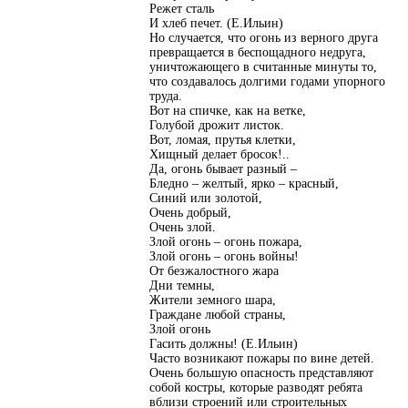
Режет сталь
И хлеб печет. (Е.Ильин)
Но случается, что огонь из верного друга
превращается в беспощадного недруга,
уничтожающего в считанные минуты то,
что создавалось долгими годами упорного
труда.
Вот на спичке, как на ветке,
Голубой дрожит листок.
Вот, ломая, прутья клетки,
Хищный делает бросок!..
Да, огонь бывает разный –
Бледно – желтый, ярко – красный,
Синий или золотой,
Очень добрый,
Очень злой.
Злой огонь – огонь пожара,
Злой огонь – огонь войны!
От безжалостного жара
Дни темны,
Жители земного шара,
Граждане любой страны,
Злой огонь
Гасить должны! (Е.Ильин)
Часто возникают пожары по вине детей.
Очень большую опасность представляют
собой костры, которые разводят ребята
вблизи строений или строительных