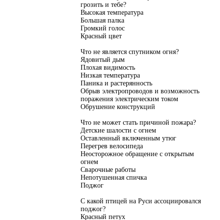
грозить и тебе?
Высокая температура
Большая палка
Громкий голос
Красный цвет
Что не является спутником огня?
Ядовитый дым
Плохая видимость
Низкая температура
Паника и растерянность
Обрыв электропроводов и возможность
поражения электрическим током
Обрушение конструкций
Что не может стать причиной пожара?
Детские шалости с огнем
Оставленный включенным утюг
Перегрев велосипеда
Неосторожное обращение с открытым
огнем
Сварочные работы
Непотушенная спичка
Поджог
С какой птицей на Руси ассоциировался
поджог?
Красный петух