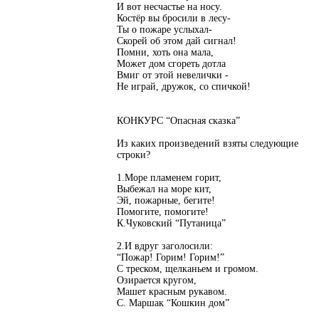
И вот несчастье на носу.
Костёр вы бросили в лесу-
Ты о пожаре услыхал-
Скорей об этом дай сигнал!
Помни, хоть она мала,
Может дом сгореть дотла
Вмиг от этой невелички -
Не играй, дружок, со спичкой!
КОНКУРС “Опасная сказка”
Из каких произведений взяты следующие
строки?
1.Море пламенем горит,
Выбежал на море кит,
Эй, пожарные, бегите!
Помогите, помогите!
К.Чуковский “Путаница”
2.И вдруг заголосили:
“Пожар! Горим! Горим!”
С треском, щелканьем и громом.
Озирается кругом,
Машет красным рукавом.
С. Маршак “Кошкин дом”