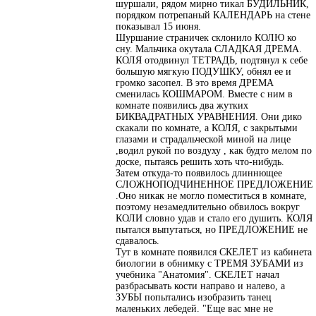
шуршали, рядом мирно тикал БУДИЛЬНИК,
порядком потрепаный КАЛЕНДАРЬ на стене
показывал 15 июня.
Шуршание страничек склонило КОЛЮ ко
сну. Мальчика окутала СЛАДКАЯ ДРЕМА.
КОЛЯ отодвинул ТЕТРАДЬ, подтянул к себе
большую мягкую ПОДУШКУ, обнял ее и
громко засопел. В это время ДРЕМА
сменилась КОШМАРОМ. Вместе с ним в
комнате появились два жутких
БИКВАДРАТНЫХ УРАВНЕНИЯ. Они дико
скакали по комнате, а КОЛЯ, с закрытыми
глазами и страдальческой миной на лице
,водил рукой по воздуху , как будто мелом по
доске, пытаясь решить хоть что-нибудь.
Затем откуда-то появилось длиннющее
СЛОЖНОПОДЧИНЕННОЕ ПРЕДЛОЖЕНИЕ
.Оно никак не могло поместиться в комнате,
поэтому незамедлительно обвилось вокруг
КОЛИ словно удав и стало его душить. КОЛЯ
пытался выпутаться, но ПРЕДЛОЖЕНИЕ не
сдавалось.
Тут в комнате появился СКЕЛЕТ из кабинета
биологии в обнимку с ТРЕМЯ ЗУБАМИ из
учебника "Анатомия". СКЕЛЕТ начал
разбрасывать кости направо и налево, а
ЗУБЫ попытались изобразить танец
маленьких лебедей. "Еще вас мне не