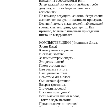
выходят на воображаемый ринг.
Затем каждый из мужчин выбирает себе
девушку, которая будет играть роль
ассистентки.
По команде ведущего «силачи» берут своих
ассистенток на руки и начинают приседать.
Ведущий вместе с аудиторией наблюдателей
громко считает: один, два, три…. Как
правило, больше пятнадцати приседаний
никто не выдерживает.
КОМПЬЮТЕРЩИКИ (Филиппов Дима,
Зорин Влад)
К нам учитель подошел
И сказал, заохав:
За компьютером сидеть -
Это детям плохо!
Плохо это или нет -
Вам решать в итоге.
Наш учителю ответ
Поместим мы в блоге:
Сын освоил фотошоп -
Блюрит фотолица.
Это очень хорошо!
В жизни пригодится!
Если мальчик пишет в блог,
Тычет в коды пальчик,
Прямо скажем: он неплох!