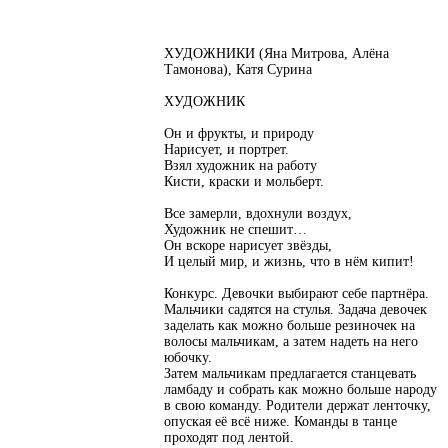
ХУДОЖНИКИ (Яна Митрова, Алёна
Тамонова), Катя Сурина
ХУДОЖНИК
Он и фрукты, и природу
Нарисует, и портрет.
Взял художник на работу
Кисти, краски и мольберт.
Все замерли, вдохнули воздух,
Художник не спешит…
Он вскоре нарисует звёзды,
И целый мир, и жизнь, что в нём кипит!
Конкурс. Девочки выбирают себе партнёра.
Мальчики садятся на стулья. Задача девочек
заделать как можно больше резиночек на
волосы мальчикам, а затем надеть на него
юбочку.
Затем мальчикам предлагается станцевать
ламбаду и собрать как можно больше народу
в свою команду. Родители держат ленточку,
опуская её всё ниже. Команды в танце
проходят под лентой.