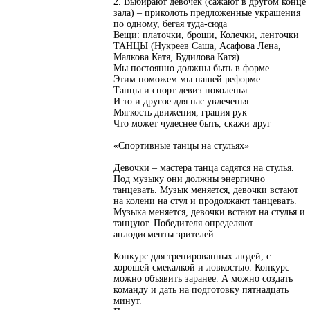
2. Выбирают девочек (сажают в другом конце
зала) – приколоть предложенные украшения
по одному, бегая туда-сюда
Вещи: платочки, броши, Колечки, ленточки
ТАНЦЫ (Нукреев Саша, Асафова Лена,
Малкова Катя, Будилова Катя)
Мы постоянно должны быть в форме.
Этим поможем мы нашей реформе.
Танцы и спорт девиз поколенья.
И то и другое для нас увлеченья.
Мягкость движения, грация рук
Что может чудеснее быть, скажи друг
«Спортивные танцы на стульях»
Девочки – мастера танца садятся на стулья.
Под музыку они должны энергично
танцевать. Музык меняется, девочки встают
на колени на стул и продолжают танцевать.
Музыка меняется, девочки встают на стулья и
танцуют. Победителя определяют
аплодисменты зрителей.
Конкурс для тренированных людей, с
хорошей смекалкой и ловкостью. Конкурс
можно объявить заранее. А можно создать
команду и дать на подготовку пятнадцать
минут.