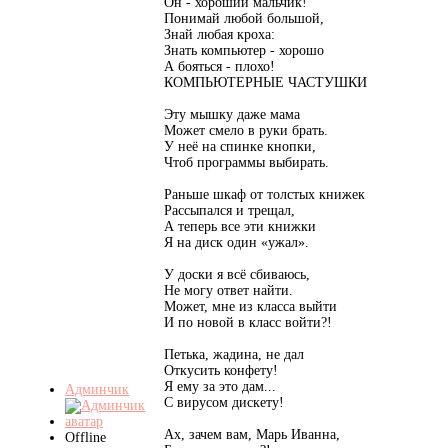
Он - хороший мальчик!
Понимай любой большой,
Знай любая кроха:
Знать компьютер - хорошо
А бояться - плохо!
КОМПЬЮТЕРНЫЕ ЧАСТУШКИ
Эту мышку даже мама
Может смело в руки брать.
У неё на спинке кнопки,
Чтоб программы выбирать.
Раньше шкаф от толстых книжек
Рассыпался и трещал,
А теперь все эти книжки
Я на диск один «ужал».
У доски я всё сбиваюсь,
Не могу ответ найти.
Может, мне из класса выйти
И по новой в класс войти?!
Петька, жадина, не дал
Откусить конфету!
Я ему за это дам...
Админчик
С вирусом дискету!
Ах, зачем вам, Марь Иванна,
Offline