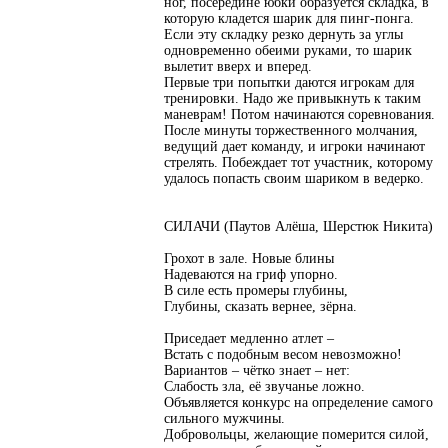
ног, посередине юбки образуется складка, в
которую кладется шарик для пинг-понга.
Если эту складку резко дернуть за углы
одновременно обеими руками, то шарик
вылетит вверх и вперед.
Первые три попытки даются игрокам для
тренировки. Надо же привыкнуть к таким
маневрам! Потом начинаются соревнования.
После минуты торжественного молчания,
ведущий дает команду, и игроки начинают
стрелять. Побеждает тот участник, которому
удалось попасть своим шариком в ведерко.
СИЛАЧИ (Паутов Алёша, Шерстюк Никита)
Грохот в зале. Новые блины
Надеваются на гриф упорно.
В силе есть промеры глубины,
Глубины, сказать вернее, зёрна.
Приседает медленно атлет –
Встать с подобным весом невозможно!
Вариантов – чётко знает – нет:
Слабость зла, её звучанье ложно.
Объявляется конкурс на определение самого
сильного мужчины.
Добровольцы, желающие померится силой,