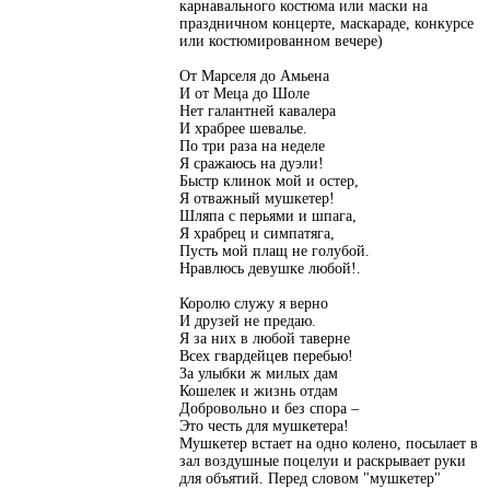
карнавального костюма или маски на
праздничном концерте, маскараде, конкурсе
или костюмированном вечере)
От Марселя до Амьена
И от Меца до Шоле
Нет галантней кавалера
И храбрее шевалье.
По три раза на неделе
Я сражаюсь на дуэли!
Быстр клинок мой и остер,
Я отважный мушкетер!
Шляпа с перьями и шпага,
Я храбрец и симпатяга,
Пусть мой плащ не голубой.
Нравлюсь девушке любой!.
Королю служу я верно
И друзей не предаю.
Я за них в любой таверне
Всех гвардейцев перебью!
За улыбки ж милых дам
Кошелек и жизнь отдам
Добровольно и без спора –
Это честь для мушкетера!
Мушкетер встает на одно колено, посылает в
зал воздушные поцелуи и раскрывает руки
для объятий. Перед словом "мушкетер"