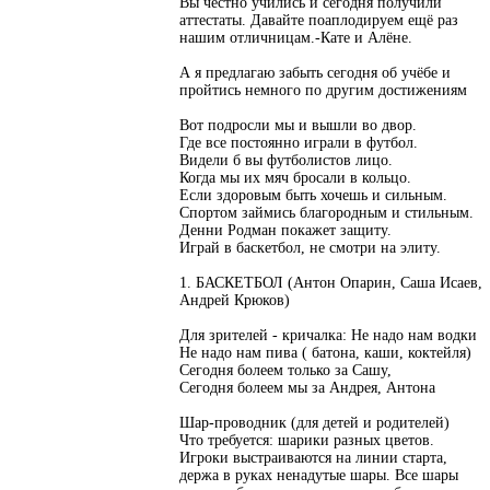
Вы честно учились и сегодня получили
аттестаты. Давайте поаплодируем ещё раз
нашим отличницам.-Кате и Алёне.
А я предлагаю забыть сегодня об учёбе и
пройтись немного по другим достижениям
Вот подросли мы и вышли во двор.
Где все постоянно играли в футбол.
Видели б вы футболистов лицо.
Когда мы их мяч бросали в кольцо.
Если здоровым быть хочешь и сильным.
Спортом займись благородным и стильным.
Денни Родман покажет защиту.
Играй в баскетбол, не смотри на элиту.
1. БАСКЕТБОЛ (Антон Опарин, Саша Исаев,
Андрей Крюков)
Для зрителей - кричалка: Не надо нам водки
Не надо нам пива ( батона, каши, коктейля)
Сегодня болеем только за Сашу,
Сегодня болеем мы за Андрея, Антона
Шар-проводник (для детей и родителей)
Что требуется: шарики разных цветов.
Игроки выстраиваются на линии старта,
держа в руках ненадутые шары. Все шары