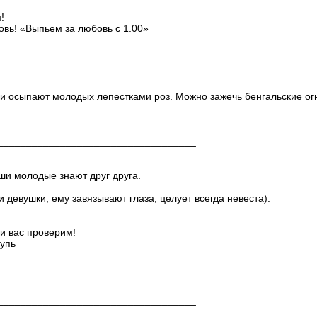
!
овь! «Выпьем за любовь с 1.00»
___________________________________
г и осыпают молодых лепестками роз. Можно зажечь бенгальские ог
___________________________________
ши молодые знают друг друга.
 девушки, ему завязывают глаза; целует всегда невеста).
 и вас проверим!
щупь
___________________________________