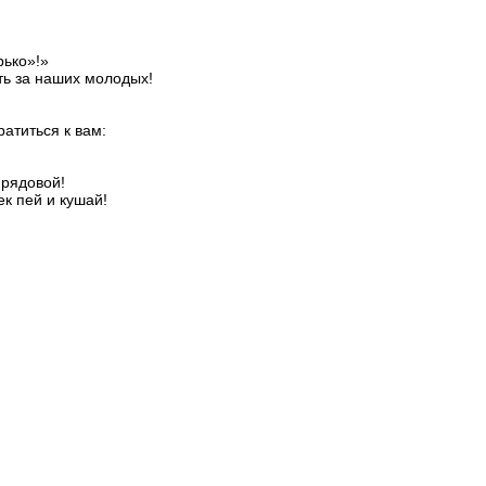
рько»!»
ть за наших молодых!
ратиться к вам:
 рядовой!
к пей и кушай!