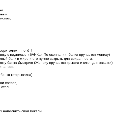
ал.
ивый.
ислал,
ворителям – почёт!
анку с надписью «БАНКа» По окончании, банка вручается жениху)
ный банк в мире и его нужно закрыть для сохранности.
нту банка Дмитрию (Жениху вручается крышка и ключ для закатки)
инансов.
банка (открывалка)
ни хозяев,
 стол!
х наполнить свои бокалы.