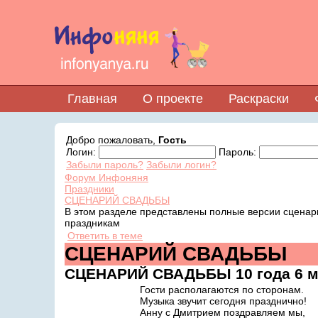
Главная
О проекте
Раскраски
Добро пожаловать,
Гость
Логин:
Пароль:
Забыли пароль?
Забыли логин?
Форум Инфоняня
Праздники
СЦЕНАРИЙ СВАДЬБЫ
В этом разделе представлены полные версии сценар
праздникам
Ответить в теме
СЦЕНАРИЙ СВАДЬБЫ
СЦЕНАРИЙ СВАДЬБЫ
10 года 6 
Гости располагаются по сторонам.
Музыка звучит сегодня празднично!
Анну с Дмитрием поздравляем мы,