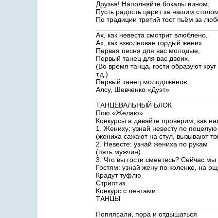
Друзья! Наполняйте бокалы вином,
Пусть радость царит за нашим столом
По традиции третий тост пьём за люб
_______________________________
Ах, как невеста смотрит влюблено,
Ах, как взволнован гордый жених.
Первая песня для вас молодые,
Первый танец для вас двоих.
(Во время танца, гости образуют кру
т.д.)
Первый танец молодожёнов.
Алсу, Шевченко «Дуэт»
_______________________________
ТАНЦЕВАЛЬНЫЙ БЛОК
Пою «Желаю»
Конкурсы а давайте проверим, как на
1. Жениху: узнай невесту по поцелую
(жениха сажают на стул, вызывают три
2. Невесте: узнай жениха по рукам
(пять мужчин).
3. Что вы гости смеетесь? Сейчас мы
Гостям: узнай жену по коленке, на о
Крадут туфлю
Стриптиз.
Конкурс с лентами.
ТАНЦЫ
_______________________________
Поплясали, пора и отдышаться