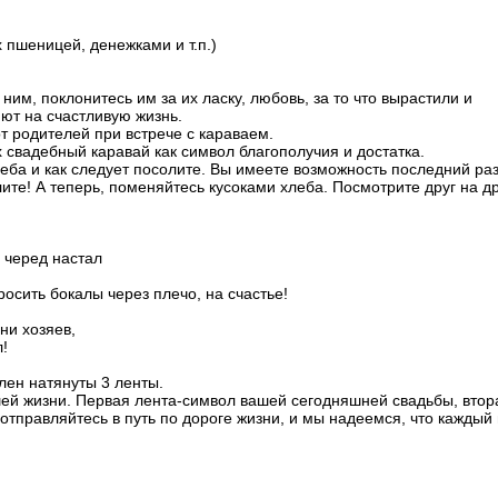
 пшеницей, денежками и т.п.)
ним, поклонитесь им за их ласку, любовь, за то что вырастили и
яют на счастливую жизнь.
 родителей при встрече с караваем.
 свадебный каравай как символ благополучия и достатка.
еба и как следует посолите. Вы имеете возможность последний ра
лите! А теперь, поменяйтесь кусоками хлеба. Посмотрите друг на д
 черед настал
росить бокалы через плечо, на счастье!
ни хозяев,
!
лен натянуты 3 ленты.
ей жизни. Первая лента-символ вашей сегодняшней свадьбы, втор
отправляйтесь в путь по дороге жизни, и мы надеемся, что каждый 