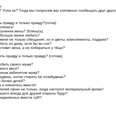
я
? Учли их? Тогда мы попросим вас клятвенно пообещать друг другу
 правду и только правду?(готов).
клянись!
ручения жены? (Клянусь).
у больше жизни любить?
 жене не только обещания, но и цветы, комплементы, подарки?
боту по дому, хотя бы во сне?
готовит жена, а не побираться у тёщи?
ть правду и только правду? (готова).
юбить своего мужа?
шнего веса?
ичным кабинетом мужа?
 будешь, носки стирать не позабудешь?
и более детей?
а и клянитесь вместе!
телей своих не только, когда наступит материальный кризис!
ашего всегда для друзей открыты будут!
оединённых вместе губ!!!