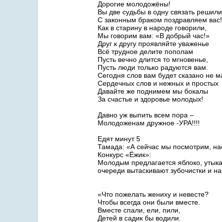
Дорогие молодожёны!
Вы две судьбы в одну связать решили
С законным браком поздравляем вас!
Как в старину в народе говорили,
Мы говорим вам: «В добрый час!»
Друг к другу проявляйте уваженье
Всё трудное делите пополам
Пусть вечно длится то мгновенье,
Пусть люди только радуются вам.
Сегодня слов вам будет сказано не м
Сердечных слов и нежных и простых
Давайте же поднимем мы бокалы
За счастье и здоровье молодых!
Давно уж выпить всем пора –
Молодоженам дружное -УРА!!!!
Едят минут 5
Тамада: «А сейчас мы посмотрим, на
Конкурс «Ёжик»:
Молодым предлагается яблоко, утыкан
очереди вытаскивают зубочистки и н
«Что пожелать жениху и невесте?
Чтобы всегда они были вместе.
Вместе спали, ели, пили,
Детей в садик бы водили.