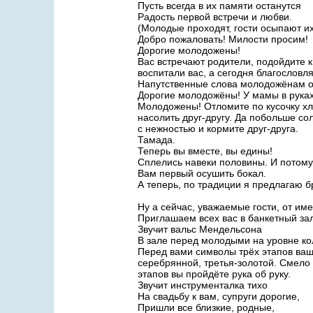
Пусть всегда в их памяти останутся
Радость первой встречи и любви.
(Молодые проходят, гости осыпают их
Добро пожаловать! Милости просим!
Дорогие молодожены!
Вас встречают родители, подойдите к 
воспитали вас, а сегодня благословл
Напутственные слова молодожёнам от
Дорогие молодожёны! У мамы в руках
Молодожены! Отломите по кусочку хл
насолить друг-другу. Да побольше со
с нежностью и кормите друг-друга.
Тамада.
Теперь вы вместе, вы едины!
Сплелись навеки половины. И потому
Вам первый осушить бокал.
А теперь, по традиции я предлагаю б
Ну а сейчас, уважаемые гости, от име
Приглашаем всех вас в банкетный зал
Звучит вальс Мендельсона
В зале перед молодыми на уровне ко
Перед вами символы трёх этапов ваш
серебрянной, третья-золотой. Смело 
этапов вы пройдёте рука об руку.
Звучит инструменталка тихо
На свадьбу к вам, супруги дорогие,
Пришли все близкие, родные,