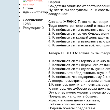
Сергей.
Свидетели зачитывают постановлени
Offline
Ну, что ж, вы послушали наши советы
Администратор
следующее:
Сообщений:
Сначала ЖЕНИХ. Готов ли ты говорить
1283
Тогда посмотри жене своей в глаза и 
Репутация: 0
1. Клянёшься ли ты выполнять все по
2. Клянёшься ли ты, что будешь жен
3. Клянёшься ли каждый день дарить
4. Клянёшься ли ты выполнять всю ра
6. Клянёшься ли ты есть всё, что при
Теперь НЕВЕСТА: Готова ли ты говори
1. Клянёшься ли ты горячо и нежно л
2. Клянёшься ли ты беречь его от ли
3. Клянёшься ли ты сделать кухню л
5. Клянись, что обед готовить вкусно
6. Клянёшься, что подаришь ему 2-х 
А теперь посмотрите нам всем в глаз
1.Клянитесь помнить и почитать роди
Клянитесь, что дубовые врата дома в
Эту клятву нужно укрепить печатью с
Предлагаю наполнить бокалы:
Украсить жизнь детьми желаем,
Любовь использовать сполна.
Поднять бокалы предлагаем