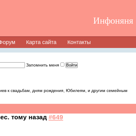
Инфоняня -
Форум
Карта сайта
Контакты
Запомнить меня
иев к свадьбам, дням рождения, Юбилеям, и другим семейным
мес. тому назад
#649