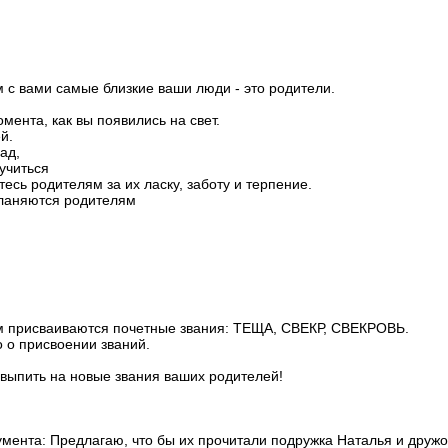
ом с вами самые близкие ваши люди - это родители.
мента, как вы появились на свет.
й.
ад,
 учиться
тесь родителям за их ласку, заботу и терпение.
ланяются родителям
ам присваиваются почетные звания: ТЕЩА, СВЕКР, СВЕКРОВЬ.
 о присвоении званий.
выпить на новые звания ваших родителей!
умента: Предлагаю, что бы их прочитали подружка Наталья и дружо