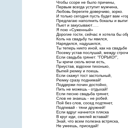
Чтобы ссоре не было причины,
Первым всегда уступит мужчина,
Любовь берегите доверчиво, зорко.
И только сегодня пусть будет вам «го
Предлагаю наполнить бокалы и выпи
Пьют и закусывают…..
Я пою «Суженный»
Дорогие гости, сейчас я хотела бы об
Коль на свадьбу ты явился,
Нарядился, надушился,
Ты теперь никто иной, как на свадьбе
Посему устав послушай, между строче
Если свадьба грянет: "ГОРЬКО!",
Ты кричи сколь мочи есть,
Приустав, вздохни тихонько,
Выпей рюмку и поешь.
Если скажут тост застольный,
Рюмку сразу поднимай!
Поддержи почин достойно,
Пить не можешь - отдыхай!
Если песню свадьба грянет,
Слов не знаешь - не робей.
Пой без слов, сосед подтянет,
Подпевай - тяни дружней!
Если вдруг начнется пляска
В круг иди, смелей вставай!
Знай, что всем полезна встряска,
Не умеешь, приседай!