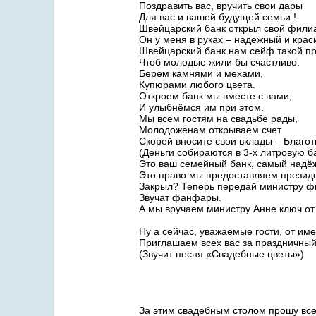
Поздравить вас, вручить свои дары
Для вас и вашей будущей семьи !
Швейцарский банк открыл свой фили
Он у меня в руках – надёжный и крас
Швейцарский банк нам сейф такой пр
Чтоб молодые жили бы счастливо.
Берем камнями и мехами,
Купюрами любого цвета.
Откроем банк мы вместе с вами,
И улыбнёмся им при этом.
Мы всем гостям на свадьбе рады,
Молодоженам открываем счет.
Скорей вносите свои вклады – Благот
(Деньги собираются в 3-х литровую б
Это ваш семейный банк, самый надёж
Это право мы предоставляем президе
Закрыл? Теперь передай министру ф
Звучат фанфары.
А мы вручаем министру Анне ключ от 
Ну а сейчас, уважаемые гости, от име
Приглашаем всех вас за праздничный
(Звучит песня «Свадебные цветы»)
За этим свадебным столом прошу все