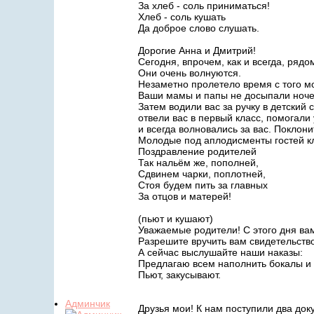
За хлеб - соль приниматься!
Хлеб - соль кушать
Да доброе слово слушать.
Дорогие Анна и Дмитрий!
Сегодня, впрочем, как и всегда, ряд
Они очень волнуются.
Незаметно пролетело время с того мо
Ваши мамы и папы не досыпали ноче
Затем водили вас за ручку в детский с
отвели вас в первый класс, помогали
и всегда волновались за вас. Поклони
Молодые под аплодисменты гостей к
Поздравление родителей
Так нальём же, пополней,
Сдвинем чарки, поплотней,
Стоя будем пить за главных
За отцов и матерей!
(пьют и кушают)
Уважаемые родители! С этого дня в
Разрешите вручить вам свидетельство
А сейчас выслушайте наши наказы:
Предлагаю всем наполнить бокалы и 
Пьют, закусывают.
Админчик
Друзья мои! К нам поступили два док