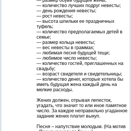
— размер обуви будущей жены;
— количество лучших подруг невесты;
— день рождения невесты;
— рост невесты;
— высота шпильки ее праздничных
туфель;
— количество предполагаемых детей в
семье;
— размер кольца невесты;
— вес невесты в граммах;
— любимая песня будущей тещи;
— любимое число невесты;
— количество гостей, приглашенных на
свадьбу;
— возраст свидетеля и свидетельницы;
— количество денег, которые хотела бы
иметь будущая жена каждый день на
мелкие расходы.
Жених должен, отрывая лепесток,
угадать, что значит то или иное памятное
число. За каждое неправильно угаданное
задание жених платит выкуп.
Песня – напутствие молодым. (На мотив