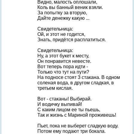
Видно, малость оплошали,
Коль вы банный веник взяли.
За попытку за вторую,
Дайте денежку какую ...
Свидетельница:
Ой, и этот не годится,
Знать, придётся расплатиться.
Свидетельница:
Ну, а этот букет к месту,
Он понравится невесте.
Вот теперь пора идти -
Только что тут на пути?
На подносе стоят 3 стакана. В одном
соленая вода, в другом сладкая, в
третьем кислая.
Вот - стаканы! Выбирай.
И водичку выпивай!
С каким лицом ее ты пьешь,
Так и жизнь с Мариной проживешь!
Пьет, пока не выберет сладкую воду.
Потом ему подают три бокала.