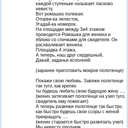
каждой ступеньке называет ласково
невесту.
Вот ромашка полевая.
Оторви-ка лепесток,
Угадай-ка номерок.
На площадке между 3и4 этажом
проводится Ромашка для жениха и
яблоко со спичками для свидетеля. Он
расхваливает жениха.
Площадка 4 этажа.
А теперь, наш друг сердешный,
Давай, заданья исполняй:
(заранее приготовить мокрое полотенце)
Покажи свою любовь. Завяжи полотенце
так туго, как крепко
ты будешь любить свою будущую жену ….
(жених затягивает полотенце на узел туго,
свидетель ему помогает)
А теперь развяжи полотенце так быстро,
как быстро будешь свои ссоры с женой
прекращать ….
(жених старается быстро развязать узел)
Мы невесту продаем,