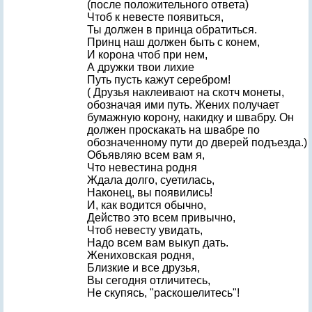
(после положительного ответа)
Чтоб к невесте появиться,
Ты должен в принца обратиться.
Принц наш должен быть с конем,
И корона чтоб при нем,
А дружки твои лихие
Путь пусть кажут серебром!
( Друзья наклеивают на скотч монеты,
обозначая ими путь. Жених получает
бумажную корону, накидку и швабру. Он
должен проскакать на швабре по
обозначенному пути до дверей подъезда.)
Объявляю всем вам я,
Что невестина родня
Ждала долго, суетилась,
Наконец, вы появились!
И, как водится обычно,
Действо это всем привычно,
Чтоб невесту увидать,
Надо всем вам выкуп дать.
Жениховская родня,
Близкие и все друзья,
Вы сегодня отличитесь,
Не скупясь, "раскошелитесь"!