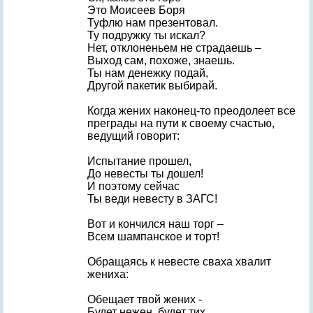
Это Моисеев Боря
Туфлю нам презентовал.
Ту подружку ты искал?
Нет, отклоненьем не страдаешь –
Выход сам, похоже, знаешь.
Ты нам денежку подай,
Другой пакетик выбирай.
Когда жених наконец-то преодолеет все
преграды на пути к своему счастью,
ведущий говорит:
Испытание прошел,
До невесты ты дошел!
И поэтому сейчас
Ты веди невесту в ЗАГС!
Вот и кончился наш торг –
Всем шампанское и торт!
Обращаясь к невесте сваха хвалит
жениха:
Обещает твой жених -
Будет нежен, будет тих.