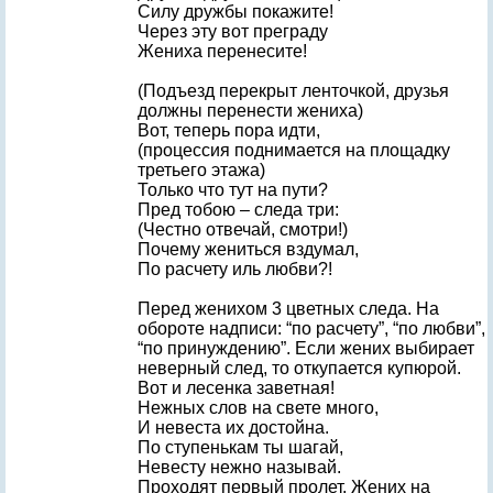
Силу дружбы покажите!
Через эту вот преграду
Жениха перенесите!
(Подъезд перекрыт ленточкой, друзья
должны перенести жениха)
Вот, теперь пора идти,
(процессия поднимается на площадку
третьего этажа)
Только что тут на пути?
Пред тобою – следа три:
(Честно отвечай, смотри!)
Почему жениться вздумал,
По расчету иль любви?!
Перед женихом 3 цветных следа. На
обороте надписи: “по расчету”, “по любви”,
“по принуждению”. Если жених выбирает
неверный след, то откупается купюрой.
Вот и лесенка заветная!
Нежных слов на свете много,
И невеста их достойна.
По ступенькам ты шагай,
Невесту нежно называй.
Проходят первый пролет. Жених на