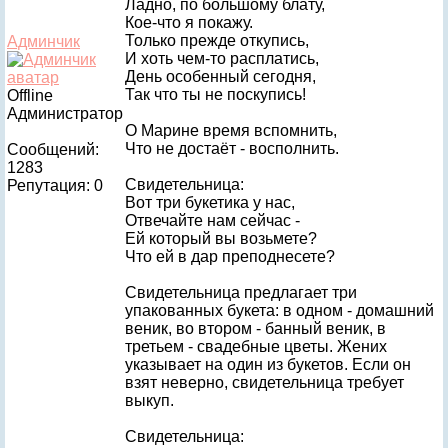
Ладно, по большому блату,
Кое-что я покажу.
Только прежде откупись,
Админчик
И хоть чем-то расплатись,
День особенный сегодня,
Так что ты не поскупись!
Offline
Администратор
О Марине время вспомнить,
Что не достаёт - восполнить.
Сообщений:
1283
Свидетельница:
Репутация: 0
Вот три букетика у нас,
Отвечайте нам сейчас -
Ей который вы возьмете?
Что ей в дар преподнесете?
Свидетельница предлагает три
упакованных букета: в одном - домашний
веник, во втором - банный веник, в
третьем - свадебные цветы. Жених
указывает на один из букетов. Если он
взят неверно, свидетельница требует
выкуп.
Свидетельница: