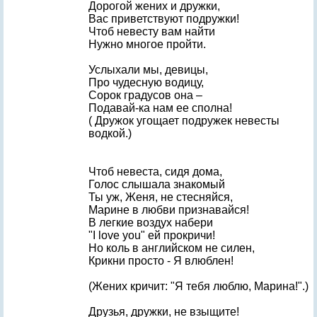
Дорогой жених и дружки,
Вас приветствуют подружки!
Чтоб невесту вам найти
Нужно многое пройти.
Услыхали мы, девицы,
Про чудесную водицу,
Сорок градусов она –
Подавай-ка нам ее сполна!
( Дружок угощает подружек невесты
водкой.)
Чтоб невеста, сидя дома,
Голос слышала знакомый
Ты уж, Женя, не стесняйся,
Марине в любви признавайся!
В легкие воздух набери
"I love you" ей прокричи!
Но коль в английском не силен,
Крикни просто - Я влюблен!
(Жених кричит: "Я тебя люблю, Марина!".)
Друзья, дружки, не взыщите!