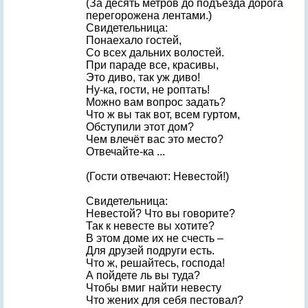
(За десять метров до подъезда дорога
перегорожена лентами.)
Свидетельница:
Понаехало гостей,
Со всех дальних волостей.
При параде все, красивы,
Это диво, так уж диво!
Ну-ка, гости, не роптать!
Можно вам вопрос задать?
Что ж вы так вот, всем гуртом,
Обступили этот дом?
Чем влечёт вас это место?
Отвечайте-ка ...
(Гости отвечают: Невестой!)
Свидетельница:
Невестой? Что вы говорите?
Так к невесте вы хотите?
В этом доме их не счесть –
Для друзей подруги есть.
Что ж, решайтесь, господа!
А пойдете ль вы туда?
Чтобы вмиг найти невесту
Что жених для себя пестовал?