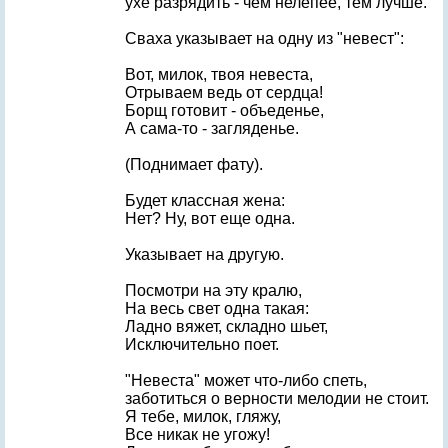
ухе разрядить - чем нелепее, тем лучше.
Сваха указывает на одну из "невест":
Вот, милок, твоя невеста,
Отрываем ведь от сердца!
Борщ готовит - объеденье,
А сама-то - загляденье.
(Поднимает фату).
Будет классная жена:
Нет? Ну, вот еще одна.
Указывает на другую.
Посмотри на эту кралю,
На весь свет одна такая:
Ладно вяжет, складно шьет,
Исключительно поет.
"Невеста" может что-либо спеть,
заботиться о верности мелодии не стоит.
Я тебе, милок, гляжу,
Все никак не угожу!