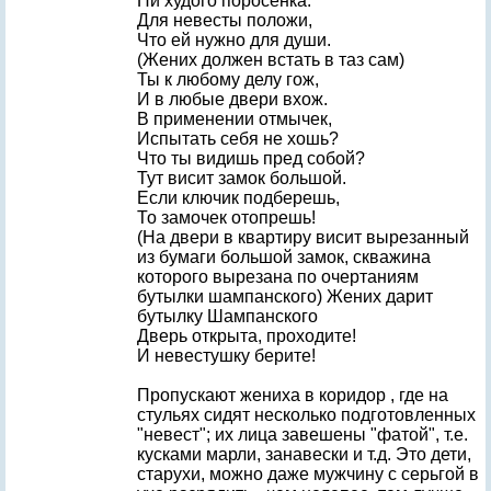
Ни худого поросенка.
Для невесты положи,
Что ей нужно для души.
(Жених должен встать в таз сам)
Ты к любому делу гож,
И в любые двери вхож.
В применении отмычек,
Испытать себя не хошь?
Что ты видишь пред собой?
Тут висит замок большой.
Если ключик подберешь,
То замочек отопрешь!
(На двери в квартиру висит вырезанный
из бумаги большой замок, скважина
которого вырезана по очертаниям
бутылки шампанского) Жених дарит
бутылку Шампанского
Дверь открыта, проходите!
И невестушку берите!
Пропускают жениха в коридор , где на
стульях сидят несколько подготовленных
"невест"; их лица завешены "фатой", т.е.
кусками марли, занавески и т.д. Это дети,
старухи, можно даже мужчину с серьгой в