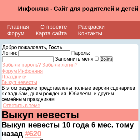
Инфоняня - Сайт для родителей и детей
Главная
О проекте
Раскраски
Форум
Карта сайта
Контакты
Добро пожаловать,
Гость
Логин:
Пароль:
Запомнить меня
Забыли пароль?
Забыли логин?
Форум Инфоняня
Праздники
Выкуп невесты
В этом разделе представлены полные версии сценариев
к свадьбам, дням рождения, Юбилеям, и другим
семейным праздникам
Ответить в теме
Выкуп невесты
Выкуп невесты
10 года 6 мес. тому
назад
#620