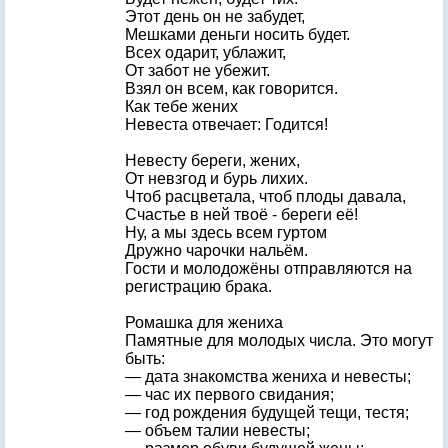
Этот день он не забудет,
Мешками деньги носить будет.
Всех одарит, ублажит,
От забот не убежит.
Взял он всем, как говорится.
Как тебе жених
Невеста отвечает: Годится!
Невесту береги, жених,
От невзгод и бурь лихих.
Чтоб расцветала, чтоб плоды давала,
Счастье в ней твоё - береги её!
Ну, а мы здесь всем гуртом
Дружно чарочки нальём.
Гости и молодожёны отправляются на
регистрацию брака.
Ромашка для жениха
Памятные для молодых числа. Это могут
быть:
— дата знакомства жениха и невесты;
— час их первого свидания;
— год рождения будущей тещи, тестя;
— объем талии невесты;