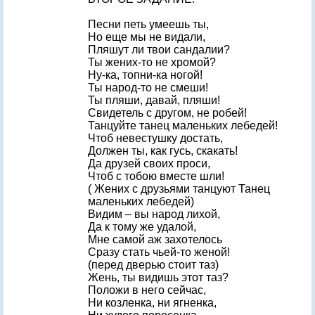
Песни петь умеешь ты,
Но еще мы не видали,
Пляшут ли твои сандалии?
Ты жених-то не хромой?
Ну-ка, топни-ка ногой!
Ты народ-то не смеши!
Ты пляши, давай, пляши!
Свидетель с другом, не робей!
Танцуйте танец маленьких лебедей!
Чтоб невестушку достать,
Должен ты, как гусь, скакать!
Да друзей своих проси,
Чтоб с тобою вместе шли!
( Жених с друзьями танцуют Танец
маленьких лебедей)
Видим – вы народ лихой,
Да к тому же удалой,
Мне самой аж захотелось
Сразу стать чьей-то женой!
(перед дверью стоит таз)
Жень, ты видишь этот таз?
Положи в него сейчас,
Ни козленка, ни ягненка,