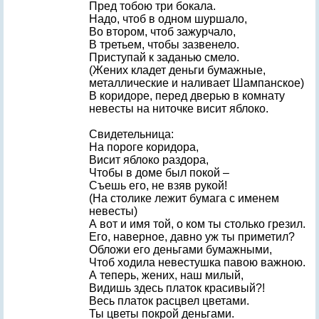
Пред тобою три бокала.
Надо, чтоб в одном шуршало,
Во втором, чтоб зажурчало,
В третьем, чтобы зазвенело.
Приступай к заданью смело.
(Жених кладет деньги бумажные,
металлические и наливает Шампанское)
В коридоре, перед дверью в комнату
невесты на ниточке висит яблоко.
Свидетельница:
На пороге коридора,
Висит яблоко раздора,
Чтобы в доме был покой –
Съешь его, не взяв рукой!
(На столике лежит бумага с именем
невесты)
А вот и имя той, о ком ты столько грезил.
Его, наверное, давно уж ты приметил?
Обложи его деньгами бумажными,
Чтоб ходила невестушка павою важною.
А теперь, жених, наш милый,
Видишь здесь платок красивый?!
Весь платок расцвел цветами.
Ты цветы покрой деньгами.