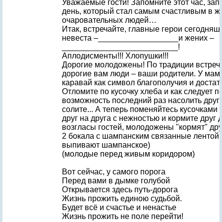
Уважаемые гости! Запомните этот час, зап
день, который стал самым счастливым в ж
очаровательных людей…
Итак, встречайте, главные герои сегодняш
невеста –__________________и жених –
__________________________!
Аплодисменты!!! Хлопушки!!!
Дорогие молодожены! По традиции встреч
дорогие вам люди – ваши родители. У мам
каравай как символ благополучия и доста
Отломите по кусочку хлеба и как следует 
возможность последний раз насолить друг 
солите... А теперь поменяйтесь кусочками
друг на друга с нежностью и кормите друг 
возгласы гостей, молодожены "кормят" дру
2 бокала с шампанским связанные лентой
выпивают шампанское)
(молодые перед живым коридором)
Вот сейчас, у самого порога
Перед вами в дымке голубой
Открывается здесь путь-дорога
Жизнь прожить единою судьбой.
Будет всё и счастье и ненастье
Жизнь прожить не поле перейти!