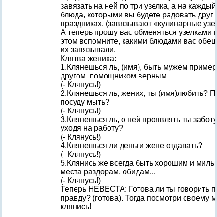
завязать на ней по три узелка, а на каждый
блюда, которыми вы будете радовать друг
праздниках. (завязывают «кулинарные узе
А теперь прошу вас обменяться узелками и
этом вспомните, какими блюдами вас обещ
их завязывали.
Клятва жениха:
1.Клянешься ль, (имя), быть мужем приме
другом, помощником верным.
(- Клянусь!)
2.Клянешься ль, жених, ты (имя)любить? П
посуду мыть?
(- Клянусь!)
3.Клянешься ль, о ней проявлять ты заботу
уходя на работу?
(- Клянусь!)
4.Клянешься ли деньги жене отдавать?
(- Клянусь!)
5.Клянись же всегда быть хорошим и милы
места раздорам, обидам...
(- Клянусь!)
Теперь НЕВЕСТА: Готова ли ты говорить п
правду? (готова). Тогда посмотри своему м
клянись!