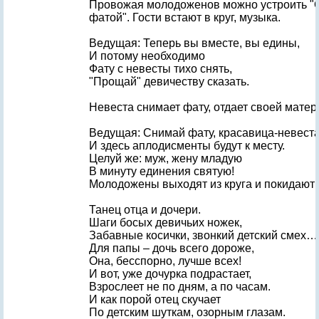
Провожая молодоженов можно устроить "
фатой". Гости встают в круг, музыка.
Ведущая: Теперь вы вместе, вы едины,
И потому необходимо
Фату с невесты тихо снять,
"Прощай" девичеству сказать.
Невеста снимает фату, отдает своей матер
Ведущая: Снимай фату, красавица-невеста
И здесь аплодисменты будут к месту.
Целуй же: муж, жену младую
В минуту единения святую!
Молодожены выходят из круга и покидают 
Танец отца и дочери.
Шаги босых девичьих ножек,
Забавные косички, звонкий детский смех…
Для папы – дочь всего дороже,
Она, бесспорно, лучше всех!
И вот, уже дочурка подрастает,
Взрослеет не по дням, а по часам.
И как порой отец скучает
По детским шуткам, озорным глазам.