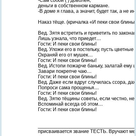
-Сам собой ( ) доволен,
деньги в собственном кармане.
-В доме я глава, а значит, будет так, а не ин
Наказ тёще. (кричалка «И пеки свои блины
Вед. Зятя встретить и приветить по закона
Лишь узнала, что приедет…
Гости: И пеки свои блины!
Вед. Уложи его в постельку, пусть цветные 
Охраняй его от мушек…
Гости: И пеки свои блины!
Вед. Истопи пожарче баньку, залатай ему 
Завари покрепче чаю…
Гости: И пеки свои блины!
Вед. Даже если вдруг случилась ссора, да
Попроси сама прощенья…
Гости: И пеки свои блины!
Вед. Зятю тёщины советы, если честно, не
Вспоминай всегда об этом…
Гости: И пеки свои блины!
____________________________________
присваивается звание ТЕСТЬ. Вручают ме