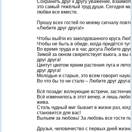
Сохранить друг к другу уважение, взаимо
это самый тяжёлый труд души. Сегодня м
любви все вместе.
Прошу всех гостей по моему сигналу повт
«Любите друг друга!»
Чтобы выйти из заколдованного круга Люби
Чтобы не быть в обиде, когда придётся туг
Во время труда и в час досуга Любите друг
Зимой за окном свирепствует вьюга, а вы 
друг друга!
Цветут цветом ярким растения луга и лет
друг друга!
Молодые и старые, это всем говорит наука
Во что бы то ни стало – Любите друг друга!!
Всё позади: волнующие встречи, застенчи
Всё изменилось в этот вечер, и лишь люб
жива.
Столь чудный миг бывает в жизни раз, когд
становится для вас!
Выпьем за любовь! За любовь все гости пью
Друзья, человечество с первых дней жизни