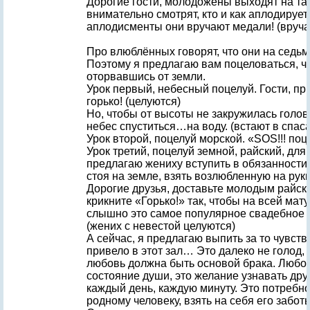
Дорогие гости, молодожёны выходят на т
внимательно смотрят, кто и как аплодирует
аплодисменты они вручают медали! (вруча
Про влюблённых говорят, что они на седьм
Поэтому я предлагаю вам поцеловаться, чу
оторвавшись от земли.
Урок первый, небесный поцелуй. Гости, пр
горько! (целуются)
Но, чтобы от высоты не закружилась голов
небес спуститься…на воду. (встают в спас
Урок второй, поцелуй морской. «SOS!!! поц
Урок третий, поцелуй земной, райский, для 
предлагаю жениху вступить в обязанности
стоя на земле, взять возлюбленную на руки
Дорогие друзья, доставьте молодым райск
крикните «Горько!» так, чтобы на всей ма
слышно это самое популярное свадебное 
(жених с невестой целуются)
А сейчас, я предлагаю выпить за то чувств
привело в этот зал… Это далеко не голод,
любовь должна быть основой брака. Любов
состояние души, это желание узнавать дру
каждый день, каждую минуту. Это потребно
родному человеку, взять на себя его заботы