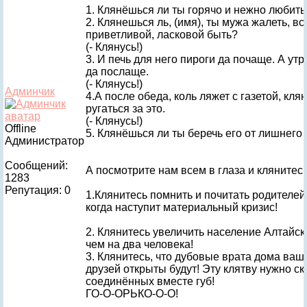
1. Клянёшься ли ты горячо и нежно любить
2. Клянешься ль, (имя), ты мужа жалеть, в
приветливой, ласковой быть?
(- Клянусь!)
3. И печь для него пироги да почаще. А ут
да послаще.
(- Клянусь!)
Админчик
4.А после обеда, коль ляжет с газетой, кля
ругаться за это.
(- Клянусь!)
Offline
5. Клянёшься ли ты беречь его от лишнего
Администратор
Сообщений:
А посмотрите нам всем в глаза и клянитесь
1283
Репутация: 0
1.Клянитесь помнить и почитать родителей 
когда наступит материальный кризис!
2. Клянитесь увеличить население Алтайск
чем на два человека!
3. Клянитесь, что дубовые врата дома ваш
друзей открыты будут! Эту клятву нужно с
соединённых вместе губ!
ГО-О-ОРЬКО-О-О!