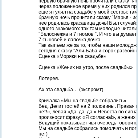
первую брачную ночь прочитали сказку "Ив
через положенное время у них родился п
еще я гулял на свадьбе у моей сестры: та
брачную ночь прочитали сказку "Марья - ис
нее родилась красавица дочь! Был случай: 
одного знакомого: так там молодые читали
"Белоснежка и 7 гномов ". И что вы думает
7 сыновей и лапочка дочка!
Так выпьем же за то, чтобы наши молодо
сегодня сказку "Али-Баба и сорок разбойни
Сценка «Моряки на свадьбе»
Сценка «Жених на утро, после свадьбы»
Лотерея.
Ах эта свадьба… (экспромт)
Кричалка «Мы на свадьбе собрались»
Вед. Делит гостей на 2 половины. Правая кр
нет!», левая «Да, да, да!» Невеста по сигн
произносит фразу: «Я согласна!», а жених 
Ведущий показывает чья очередь говорить
Мы на свадьбе собрались помолчать и погру
нет)