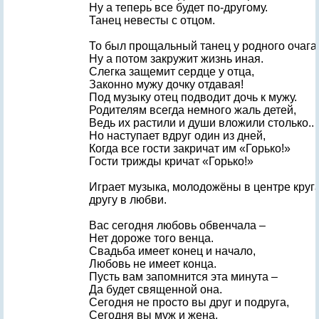
Ну а теперь все будет по-другому.
Танец невесты с отцом.
То был прощальный танец у родного очага
Ну а потом закружит жизнь иная.
Слегка защемит сердце у отца,
Законно мужу дочку отдавая!
Под музыку отец подводит дочь к мужу.
Родителям всегда немного жаль детей,
Ведь их растили и души вложили столько..
Но наступает вдруг один из дней,
Когда все гости закричат им «Горько!»
Гости трижды кричат «Горько!»
Играет музыка, молодожёны в центре круг
другу в любви.
Вас сегодня любовь обвенчала –
Нет дороже того венца.
Свадьба имеет конец и начало,
Любовь не имеет конца.
Пусть вам запомнится эта минута –
Да будет священной она.
Сегодня не просто вы друг и подруга,
Сегодня вы муж и жена.