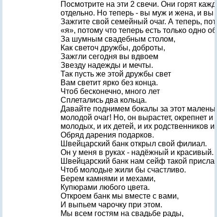
Посмотрите на эти 2 свечи. Они горят кажд
отдельно. Но теперь - вы муж и жена, и вы 
Зажгите свой семейный очаг. А теперь, по
«я», потому что теперь есть только одно 
За шумным свадебным столом,
Как светоч дружбы, доброты,
Зажгли сегодня вы вдвоем
Звезду надежды и мечты.
Так пусть же этой дружбы свет
Вам светит ярко без конца.
Чтоб бесконечно, много лет
Сплетались два кольца.
Давайте поднимем бокалы за этот маленьк
молодой очаг! Но, он вырастет, окрепнет и
молодых, и их детей, и их родственников и
Обряд дарения подарков.
Швейцарский банк открыл свой филиал.
Он у меня в руках - надёжный и красивый.
Швейцарский банк нам сейф такой прислал
Чтоб молодые жили бы счастливо.
Берем камнями и мехами,
Купюрами любого цвета.
Откроем банк мы вместе с вами,
И выпьем чарочку при этом.
Мы всем гостям на свадьбе рады,