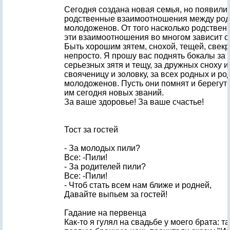
Сегодня создана новая семья, но появили
родственные взаимоотношения между ро
молодоженов. От того насколько родствен
эти взаимоотношения во многом зависит с
Быть хорошим зятем, снохой, тещей, свек
непросто. Я прошу вас поднять бокалы за
серьезных зятя и тещу, за дружных сноху и
свояченицу и золовку, за всех родных и р
молодоженов. Пусть они помнят и берегут
им сегодня новых званий.
За ваше здоровье! За ваше счастье!
Тост за гостей
- За молодых пили?
Все: -Пили!
- За родителей пили?
Все: -Пили!
- Чтоб стать всем нам ближе и родней,
Давайте выпьем за гостей!
Гадание на первенца
Как-то я гулял на свадьбе у моего брата: т