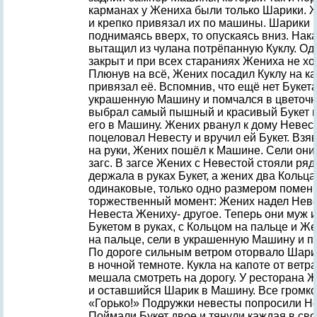
карманах у Жениха были только Шарики. 
и крепко привязал их по машины. Шарики г
поднимаясь вверх, то опускаясь вниз. На
вытащил из чулана потрёпанную Куклу. Од
закрыт и при всех стараниях Жениха не хо
Плюнув на всё, Жених посадил Куклу на к
привязал её. Вспомнив, что ещё нет Букета
украшенную Машину и помчался в цветочн
выбрал самый пышный и красивый Букет и
его в Машину. Жених рванул к дому Невес
поцеловал Невесту и вручил ей Букет. Взя
на руки, Жених пошёл к Машине. Сели они
загс. В загсе Жених с Невестой стояли ря
держала в руках Букет, а жених два Кольца
одинаковые, только одно размером помень
торжественный момент: Жених надел Неве
Невеста Жениху- другое. Теперь они муж и
Букетом в руках, с Кольцом на пальце и Ж
на пальце, сели в украшенную Машину и п
По дороге сильным ветром оторвало Шарик
в ночной темноте. Кукла на капоте от ветр
мешала смотреть на дорогу. У ресторана Ж
и оставшийся Шарик в Машину. Все громк
«Горько!» Подружки невесты попросили Нев
Поймали Букет двое и тянули каждая в сво