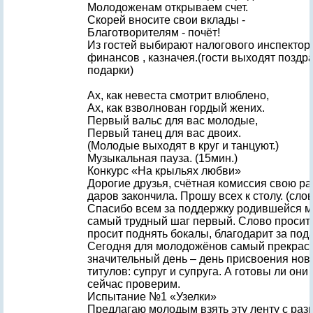
Молодоженам открываем счет.
Скорей вносите свои вклады -
Благотворителям - почёт!
Из гостей выбирают налогового инспектор
финансов , казначея.(гости выходят поздр
подарки)
Ах, как невеста смотрит влюблено,
Ах, как взволнован гордый жених.
Первый вальс для вас молодые,
Первый танец для вас двоих.
(Молодые выходят в круг и танцуют.)
Музыкальная пауза. (15мин.)
Конкурс «На крыльях любви»
Дорогие друзья, счётная комиссия свою ра
даров закончила. Прошу всех к столу. (сло
Спасибо всем за поддержку родившейся м
самый трудный шаг первый. Слово просит 
просит поднять бокалы, благодарит за под
Сегодня для молодожёнов самый прекрас
значительный день – день присвоения нов
титулов: супруг и супруга. А готовы ли они
сейчас проверим.
Испытание №1 «Узелки»
Предлагаю молодым взять эту ленту с раз