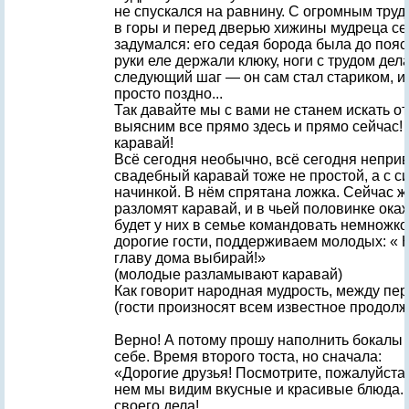
не спускался на равнину. С огромным тру
в горы и перед дверью хижины мудреца сел
задумался: его седая борода была до поя
руки еле держали клюку, ноги с трудом де
следующий шаг — он сам стал стариком, и
просто поздно...
Так давайте мы с вами не станем искать от
выясним все прямо здесь и прямо сейчас!
каравай!
Всё сегодня необычно, всё сегодня неприв
свадебный каравай тоже не простой, а с 
начинкой. В нём спрятана ложка. Сейчас ж
разломят каравай, и в чьей половинке окаж
будет у них в семье командовать немножко
дорогие гости, поддерживаем молодых: « К
главу дома выбирай!»
(молодые разламывают каравай)
Как говорит народная мудрость, между пе
(гости произносят всем известное продолж
Верно! А потому прошу наполнить бокалы 
себе. Время второго тоста, но сначала:
«Дорогие друзья! Посмотрите, пожалуйста, 
нем мы видим вкусные и красивые блюда. 
своего дела!