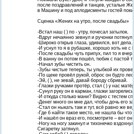
после поздравлений и танцев, усталые Же
в Машину и под аплодисменты гостей поки
Сценка «Жених на утро, после свадьбы»
-Встал наш ( ) по - утру, почесал затылок.
-Вдруг нечаянно зевнул и ручонки потянул.
-Широко открыв глаза, удивился, вот дела
-И уснул то я в рубашке, хорошо хоть не с
-После свадьбы чуть припух, пил то я вчера
-В ванну он потом пошёл, тюбик с пастой 
-Начал зубы чистить он.
-Зубы чистые теперь, ты улыбкой их прове
-По щеке провёл рукой, оброс он будто лес 
-Эй, ( ), не зевай, давай бороду сбривай.
-Глазки ручками протёр, стал ( ) у нас матёр
-Сунул руку он в карман, глазки загорелис
-И откуда столько мани? Видно с тестем сп
-Денег много он мне дал, чтобы дочь его з
-Стал он ныкать там и тут, всё равно же ве
-Где б найти такое место, не нашла бы что
-И нашёл он враз его, посмотрите – вот оно
-Ногу на ногу закинул и тихонечко вздохнул
Сигаретку затянул.