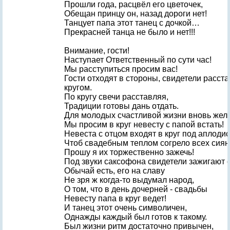
Прошли года, расцвёл его цветочек,
Обещан принцу он, назад дороги нет!
Танцует папа этот танец с дочкой…
Прекрасней танца не было и нет!!!
Внимание, гости!
Наступает Ответственный по сути час!
Мы расступиться просим вас!
Гости отходят в стороны, свидетели расст
кругом.
По кругу свечи расставляя,
Традиции готовы дань отдать.
Для молодых счастливой жизни вновь жел
Мы просим в круг невесту с папой встать!
Невеста с отцом входят в круг под аплоди
Чтоб свадебным теплом согрело всех сиян
Прошу я их торжественно зажечь!
Под звуки саксофона свидетели зажигают с
Обычай есть, его на славу
Не зря ж когда-то выдумал народ,
О том, что в день дочерней - свадьбы
Невесту папа в круг ведет!
И танец этот очень символичен,
Однажды каждый был готов к такому.
Был жизни ритм достаточно привычен,