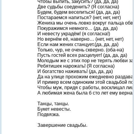
Чтобы выпить, закусить? (да, да, да)
Две судьбы соеденить? (Я согласна)
Будем, будем веселиться! (да, да, да)
Постараемся напиться? (нет, нет, нет)
Жениха мы очень ловко вокруг пальца обв
Покуражимся немного… (да, да, да)
И невесту украдём! (я согласна!)
Но вернём её, наверно… (нет, нет, нет)
Если нам жених станцует.(да, да, да)
Только, чур, не очень скверно. (оба-на)
Пусть гостей всех расцелует! (да, да, да)
Молодым же с этих пор не терять любви за
Ребятишек нарожать! (Я согласна)
И богатство наживать! (да, да, да)
Да на улице прохожим ежедневно раздавать(
И пример всем одиноким этой свадьбой пока
Чтобы муж, придя с работы, восклицал ли
А любимая жена была б сто лет ему верна! 
Танцы, танцы.
Букет невесты.
Подвязка.
Завершение свадьбы.