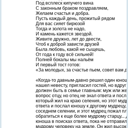
Под всплеск кипучего вина
С законным браком поздравляем,
Желаем счастья и добра.
Пусть каждый день, прожитый рядом
Для вас сияет бирюзой
Тогда и золота не надо,
И камень кажется звездой.
Живите дружно, лет до двести,
Чтоб к доброй зависти друзей
Была любовь, какой не сыщешь,
От года к году всё сильней!
Полней бокалы мы нальём
И первый тост готов:
«За молодых, за счастье пьем, совет вам 
«Когда-то давным-давно решил один юнош
нашел невесту, пригласил гостей, но вдруг 
должен быть в семье главным: муж или же
вопрос отцу, но отец не знал ответа и посл
который жил на краю селения, но этот муд
ответа и послал юношу к другому мудрецу,
соседнем селении, и этот мудрец пожал п
обратиться к еще более мудрому старцу... 
юноша в поисках ответа, пока не отправил
мудрому человеку на земле. Он жил высоко