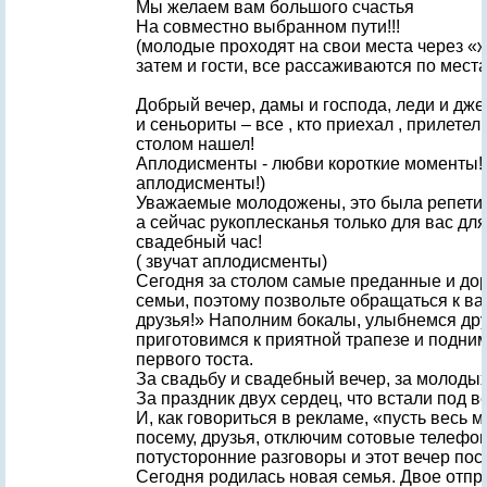
Мы желаем вам большого счастья
На совместно выбранном пути!!!
(молодые проходят на свои места через «
затем и гости, все рассаживаются по мест
Добрый вечер, дамы и господа, леди и дж
и сеньориты – все , кто приехал , прилетел 
столом нашел!
Аплодисменты - любви короткие моменты! 
аплодисменты!)
Уважаемые молодожены, это была репети
а сейчас рукоплесканья только для вас для
свадебный час!
( звучат аплодисменты)
Сегодня за столом самые преданные и до
семьи, поэтому позвольте обращаться к ва
друзья!» Наполним бокалы, улыбнемся друг
приготовимся к приятной трапезе и подни
первого тоста.
За свадьбу и свадебный вечер, за молодых 
За праздник двух сердец, что встали под в
И, как говориться в рекламе, «пусть весь 
посему, друзья, отключим сотовые телефо
потусторонние разговоры и этот вечер по
Сегодня родилась новая семья. Двое отпр