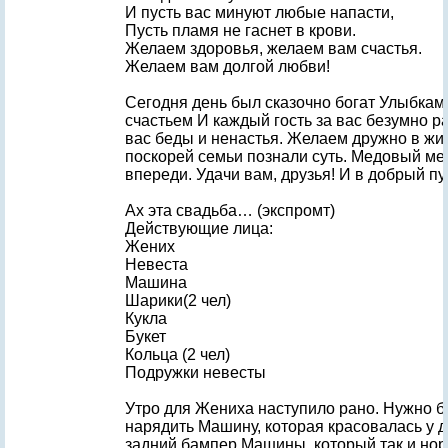
И пусть вас минуют любые напасти,
Пусть пламя не гаснет в крови.
Желаем здоровья, желаем вам счастья.
Желаем вам долгой любви!
Сегодня день был сказочно богат Улыбкам
счастьем И каждый гость за вас безумно ра
вас беды и ненастья. Желаем дружно в жиз
поскорей семьи познали суть. Медовый ме
впереди. Удачи вам, друзья! И в добрый пут
Ах эта свадьба… (экспромт)
Действующие лица:
Жених
Невеста
Машина
Шарики(2 чел)
Кукла
Букет
Кольца (2 чел)
Подружки невесты
Утро для Жениха наступило рано. Нужно 
нарядить Машину, которая красовалась у 
задний бампер Машины, который так и нор