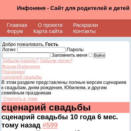
Инфоняня - Сайт для родителей и детей
Главная
О проекте
Раскраски
Форум
Карта сайта
Контакты
Добро пожаловать,
Гость
Логин:
Пароль:
Запомнить меня
Забыли пароль?
Забыли логин?
Форум Инфоняня
Праздники
сценарий свадьбы
В этом разделе представлены полные версии сценариев
к свадьбам, дням рождения, Юбилеям, и другим
семейным праздникам
Ответить в теме
сценарий свадьбы
сценарий свадьбы
10 года 6 мес.
тому назад
#599