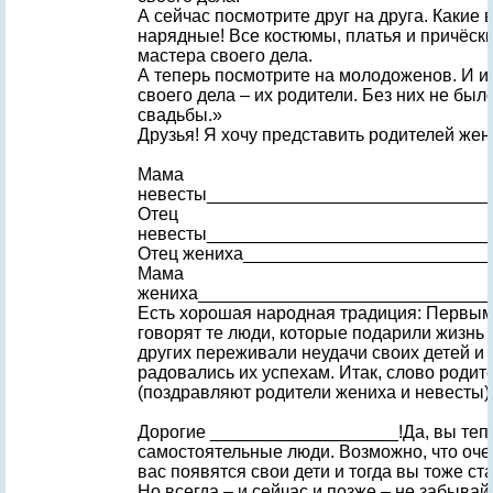
А сейчас посмотрите друг на друга. Какие 
нарядные! Все костюмы, платья и причёск
мастера своего дела.
А теперь посмотрите на молодоженов. И и
своего дела – их родители. Без них не был
свадьбы.»
Друзья! Я хочу представить родителей жен
Мама
невесты____________________________
Отец
невесты____________________________
Отец жениха_________________________
Мама
жениха_____________________________
Есть хорошая народная традиция: Первым
говорят те люди, которые подарили жизнь
других переживали неудачи своих детей и
радовались их успехам. Итак, слово родит
(поздравляют родители жениха и невесты)
Дорогие ___________________!Да, вы теп
самостоятельные люди. Возможно, что очен
вас появятся свои дети и тогда вы тоже ст
Но всегда – и сейчас и позже – не забывай