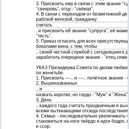
3. Присвоить ему в связи с этим звание "су
"свекровь", отцу - "свёкор".
4. В связи с переходом от безмятежной де
рабской женской, гражданку
считать
. и присвоить ей звание "супруга", её маме -
"тесть".
5. Приказ огласить для всех присутствующи
бокалами вина, с тем, чтобы
.. своей честной службой с сегодняшнего 
заработать очередное звание - "отец семей
УКАЗ Президиума Совета по делам любви 
по женитьбе.
1. Присвоить ----.. и ----.. почётное звание 
2. Вышеназванных
.. и
назвать коротко, но гордо - "Муж" и "Жена".
3. День
.. каждого года считать праздничным и вы
всеми вытекающими отсюда последствиям
4. Семье: - последовательно увеличивать ч
становиться на ноги твёрдо и идти бодро,
и ссор.