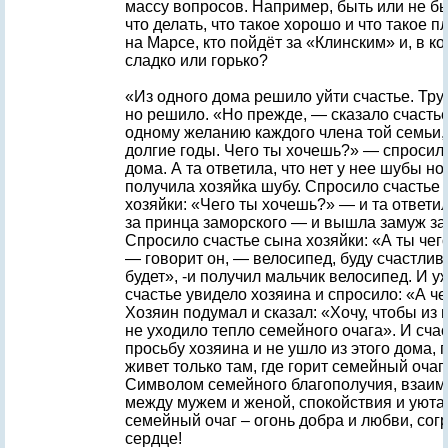
массу вопросов. Например, быть или не бы
что делать, что такое хорошо и что такое п
на Марсе, кто пойдёт за «Клинским» и, в ко
сладко или горько?
«Из одного дома решило уйти счастье. Труд
но решило. «Но прежде, — сказало счасть
одному желанию каждого члена той семьи,
долгие годы. Чего ты хочешь?» — спросило
дома. А та ответила, что нет у нее шубы н
получила хозяйка шубу. Спросило счастье
хозяйки: «Чего ты хочешь?» — и та ответил
за принца заморского — и вышла замуж за
Спросило счастье сына хозяйки: «А ты чег
— говорит он, — велосипед, буду счастлив
будет», -и получил мальчик велосипед. И у
счастье увидело хозяина и спросило: «А ч
Хозяин подумал и сказал: «Хочу, чтобы из 
не уходило тепло семейного очага». И сча
просьбу хозяина и не ушло из этого дома, 
живет только там, где горит семейный очаг
Символом семейного благополучия, взаим
между мужем и женой, спокойствия и уюта 
семейный очаг – огонь добра и любви, со
сердце!