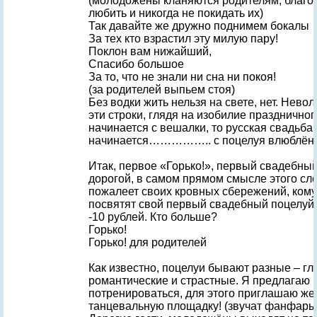
(молодожёны кланяются родителям, благо
любить и никогда не покидать их)
Так давайте же дружно поднимем бокалы
За тех кто взрастил эту милую пару!
Поклон вам нижайший,
Спасибо большое
За то, что не знали ни сна ни покоя!
(за родителей выпьем стоя)
Без водки жить нельзя на свете, нет. Нево
эти строки, глядя на изобилие праздничног
начинается с вешалки, то русская свадьба
начинается…………….. с поцелуя влюблён
Итак, первое «Горько!», первый свадебны
дорогой, в самом прямом смысле этого слов
пожалеет своих кровных сбережений, ком
посвятят свой первый свадебный поцелуй
-10 рублей. Кто больше?
Горько!
Горько! для родителей
Как известно, поцелуи бывают разные – гл
романтические и страстные. Я предлага
потренироваться, для этого приглашаю же
танцевальную площадку! (звучат фанфары