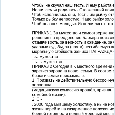
Чтобы не скучал наш тесть, И ему работа е
Новая семья родилась - Сто желаний появ
Чтоб исполнились они, Тесть, им рыбку отл
Только рыбку непростую, Надо рыбку золо
Чтоб желанья молодых Исполнялись в тот 
ПРИКАЗ 1 За мужество и самоотверженнос
решения на преодоление Барьера неизвест
отзывчивость, за верность и ожидание, за 
ударами судьбы, за (почти) несгибаемую в
моральную стойкость жениха НАГРАЖД
- за мужество
- за замужество
ПРИКАЗ 2 Сегодня в -. местного времени 
зарегистрирована новая семья. В соответс
браке и семье приказываю:
1. Призвать на действительную бессрочну
холостяка
(медицинскую комиссию прошёл, признан 
семейной жизни).
2. С -
. 2000 года бывшему холостяку, а ныне н
жизни перейти на казарменное положение 
боевой готовности полный медовый месяц