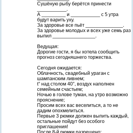
Сушёную рыбу берётся принести
___________.
А _________ и ___________ с 5 утра
будут варить уху.
За здоровье все пьёт ______________.
За здоровье молодых и всех уже семь раз
выпил ________________.
Ведущая:
Дорогие гости, я бы хотела сообщить
прогноз сегодняшнего торжества.
Сегодня ожидается:
Облачность, свадебный ураган с
шампанским ливнем;
t° над столом 40°, воздух наполнен
семейным счастьем;
Ночью в голове туман, на утро возможно
прояснение;
Просим всех вас веселиться, а то не
дадим опохмелиться.
Первые 3 рюмки должен выпить каждый,
остальные пойдут без особого
приглашения!
После 8-й рюмки разрешено: