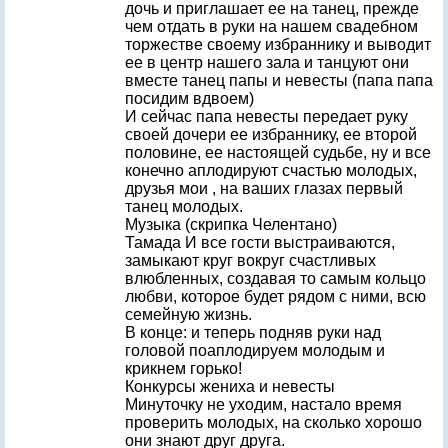
дочь и приглашает ее на танец, прежде
чем отдать в руки на нашем свадебном
торжестве своему избраннику и выводит
ее в центр нашего зала и танцуют они
вместе танец папы и невесты (папа папа
посидим вдвоем)
И сейчас папа невесты передает руку
своей дочери ее избраннику, ее второй
половине, ее настоящей судьбе, ну и все
конечно аплодируют счастью молодых,
друзья мои , на ваших глазах первый
танец молодых.
Музыка (скрипка Челентано)
Тамада И все гости выстраиваются,
замыкают круг вокруг счастливых
влюбленных, создавая то самым кольцо
любви, которое будет рядом с ними, всю
семейную жизнь.
В конце: и теперь подняв руки над
головой поаплодируем молодым и
крикнем горько!
Конкурсы жениха и невесты
Минуточку не уходим, настало время
проверить молодых, на сколько хорошо
они знают друг друга.