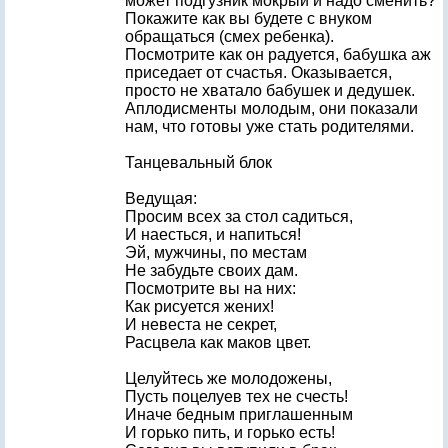
может подгузник мокрый и надо сменить?
Покажите как вы будете с внуком
обращаться (смех ребенка).
Посмотрите как он радуется, бабушка аж
приседает от счастья. Оказывается,
просто не хватало бабушек и дедушек.
Аплодисменты молодым, они показали
нам, что готовы уже стать родителями.
Танцевальный блок
Ведущая:
Просим всех за стол садиться,
И наесться, и напиться!
Эй, мужчины, по местам
Не забудьте своих дам.
Посмотрите вы на них:
Как рисуется жених!
И невеста не секрет,
Расцвела как маков цвет.
Целуйтесь же молодожены,
Пусть поцелуев тех не счесть!
Иначе бедным приглашенным
И горько пить, и горько есть!