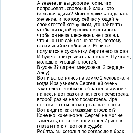
А знаете ли вы дорогие гости, что
попробовать свадебный хлеб –это
большая удача? Можно даже загадывать
желание, и поэтому сейчас угощайте
своих гостей хлебушком, угощайте так
чтобы ни одной крошки не осталось,
чтобы он не заплесневел, не пропал,
чтобы он не дай бог не засох, поэтому
отламывайте побольше. Если не
получится в сухомятку, берите его за стол.
И будете прикусывать за столом. Ну что ж,
молодые, угощайте гостей.
Вкусный? (играет минусовка: 2 сердца-
Алсу)
Вот, и встретились на земле 2 человека, и
когда Ира увидела Сергея, ей очень
захотелось, чтобы он обратил внимание
на нее, и вот раз она на него посмотрела,
второй раз на него посмотрела. Ира,
покажи, как ты посмотрела на Сергея.
Вот, видите, как глазками стреляет?
Конечно, конечно же, Сергей не мог не
заметить, он также посмотрел Ирине в
глаза и понял, вот она судьба.
Ребята, вы сегодня по согласию в брак