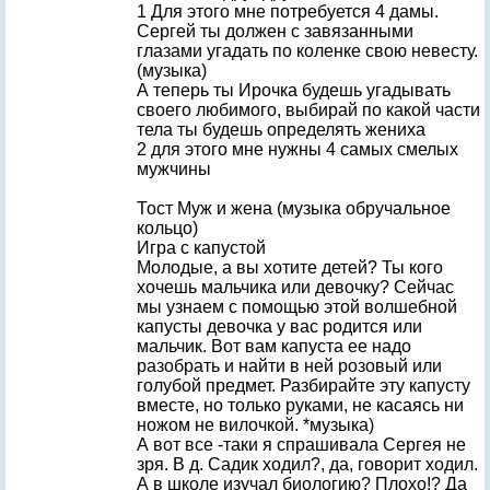
1 Для этого мне потребуется 4 дамы.
Сергей ты должен с завязанными
глазами угадать по коленке свою невесту.
(музыка)
А теперь ты Ирочка будешь угадывать
своего любимого, выбирай по какой части
тела ты будешь определять жениха
2 для этого мне нужны 4 самых смелых
мужчины
Тост Муж и жена (музыка обручальное
кольцо)
Игра с капустой
Молодые, а вы хотите детей? Ты кого
хочешь мальчика или девочку? Сейчас
мы узнаем с помощью этой волшебной
капусты девочка у вас родится или
мальчик. Вот вам капуста ее надо
разобрать и найти в ней розовый или
голубой предмет. Разбирайте эту капусту
вместе, но только руками, не касаясь ни
ножом не вилочкой. *музыка)
А вот все -таки я спрашивала Сергея не
зря. В д. Садик ходил?, да, говорит ходил.
А в школе изучал биологию? Плохо!? Да