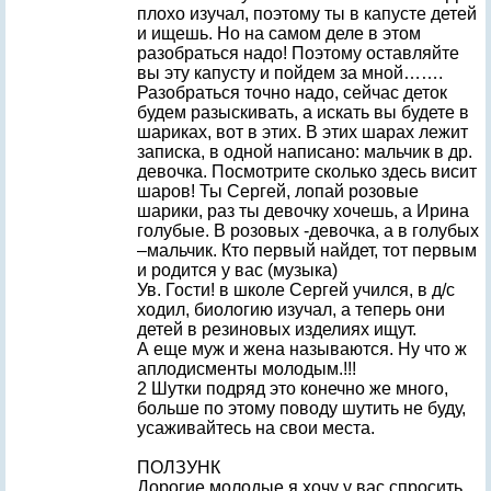
плохо изучал, поэтому ты в капусте детей
и ищешь. Но на самом деле в этом
разобраться надо! Поэтому оставляйте
вы эту капусту и пойдем за мной…….
Разобраться точно надо, сейчас деток
будем разыскивать, а искать вы будете в
шариках, вот в этих. В этих шарах лежит
записка, в одной написано: мальчик в др.
девочка. Посмотрите сколько здесь висит
шаров! Ты Сергей, лопай розовые
шарики, раз ты девочку хочешь, а Ирина
голубые. В розовых -девочка, а в голубых
–мальчик. Кто первый найдет, тот первым
и родится у вас (музыка)
Ув. Гости! в школе Сергей учился, в д/с
ходил, биологию изучал, а теперь они
детей в резиновых изделиях ищут.
А еще муж и жена называются. Ну что ж
аплодисменты молодым.!!!
2 Шутки подряд это конечно же много,
больше по этому поводу шутить не буду,
усаживайтесь на свои места.
ПОЛЗУНК
Дорогие молодые я хочу у вас спросить,