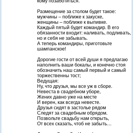
кому позаботиться.
Размещение за столом будет такое:
мужчины – поближе к закуске,
женщины – поближе к выпивке.
Каждый пятый будет командир. В его
обязанности входит: наливать, подливать,
но и себя не забывать.
А теперь командиры, приготовьте
шампанское!
Дорогие гости от всей души я предлагаю
наполнить ваши бокалы, и конечно стоя
обозначить наш самый первый и самый
торжественны тост;
Ведущая:
Ну, что друзья, мы все уж в сборе.
Невеста в свадебном уборе,
Жених давно уже на месте
И верен, как всегда невесте.
Друзья сидят в застолье рядом
Следят за свадебным обрядом.
Позвольте свадьбу нам открыть,
От всех сказать, чтоб не забыть…