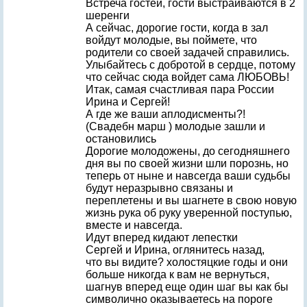
Встреча гостей, гости выстраиваются в 2
шеренги
А сейчас, дорогие гости, когда в зал
войдут молодые, вы поймете, что
родители со своей задачей справились.
Улыбайтесь с добротой в сердце, потому
что сейчас сюда войдет сама ЛЮБОВЬ!
Итак, самая счастливая пара России
Ирина и Сергей!
А где же ваши аплодисменты?!
(Свадебн марш ) молодые зашли и
остановились
Дорогие молодожены, до сегодняшнего
дня вы по своей жизни шли порознь, но
теперь от ныне и навсегда ваши судьбы
будут неразрывно связаны и
переплетены и вы шагнете в свою новую
жизнь рука об руку уверенной поступью,
вместе и навсегда.
Идут вперед кидают лепестки
Сергей и Ирина, оглянитесь назад,
что вы видите? холостяцкие годы и они
больше никогда к вам не вернуться,
шагнув вперед еще один шаг вы как бы
символично оказываетесь на пороге