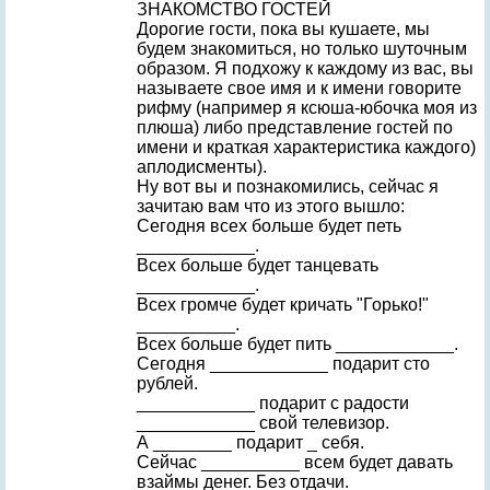
ЗНАКОМСТВО ГОСТЕЙ
Дорогие гости, пока вы кушаете, мы
будем знакомиться, но только шуточным
образом. Я подхожу к каждому из вас, вы
называете свое имя и к имени говорите
рифму (например я ксюша-юбочка моя из
плюша) либо представление гостей по
имени и краткая характеристика каждого)
аплодисменты).
Ну вот вы и познакомились, сейчас я
зачитаю вам что из этого вышло:
Сегодня всех больше будет петь
____________.
Всех больше будет танцевать
____________.
Всех громче будет кричать "Горько!"
__________.
Всех больше будет пить ____________.
Сегодня ____________ подарит сто
рублей.
____________ подарит с радости
____________ свой телевизор.
А ________ подарит _ себя.
Сейчас __________ всем будет давать
взаймы денег. Без отдачи.