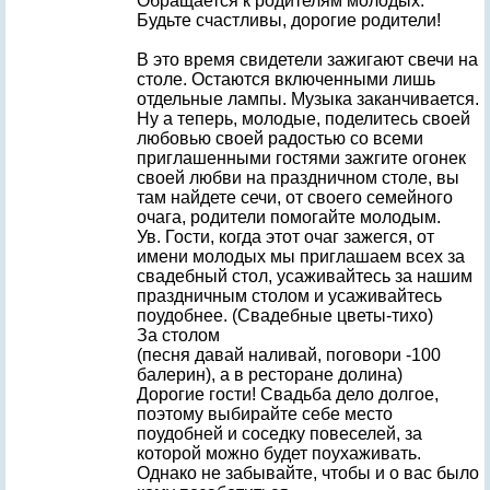
Обращается к родителям молодых.
Будьте счастливы, дорогие родители!
В это время свидетели зажигают свечи на
столе. Остаются включенными лишь
отдельные лампы. Музыка заканчивается.
Ну а теперь, молодые, поделитесь своей
любовью своей радостью со всеми
приглашенными гостями зажгите огонек
своей любви на праздничном столе, вы
там найдете сечи, от своего семейного
очага, родители помогайте молодым.
Ув. Гости, когда этот очаг зажегся, от
имени молодых мы приглашаем всех за
свадебный стол, усаживайтесь за нашим
праздничным столом и усаживайтесь
поудобнее. (Свадебные цветы-тихо)
За столом
(песня давай наливай, поговори -100
балерин), а в ресторане долина)
Дорогие гости! Свадьба дело долгое,
поэтому выбирайте себе место
поудобней и соседку повеселей, за
которой можно будет поухаживать.
Однако не забывайте, чтобы и о вас было