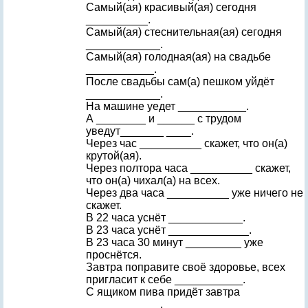
Самый(ая) красивый(ая) сегодня
__________.
Самый(ая) стеснительная(ая) сегодня
____________.
Самый(ая) голодная(ая) на свадьбе
___________.
После свадьбы сам(а) пешком уйдёт
____________.
Hа машине уедет ___________.
А ________ и ______ с трудом
уведут_______ ____.
Через час __________ скажет, что он(а)
крутой(ая).
Через полтора часа __________ скажет,
что он(а) чихал(а) на всех.
Через два часа __________ уже ничего не
скажет.
В 22 часа уснёт ____________.
В 23 часа уснёт _____________.
В 23 часа 30 минут _________ уже
проснётся.
Завтра поправите своё здоровье, всех
пригласит к себе ___________.
С ящиком пива придёт завтра
____________.