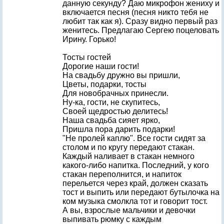
данную секунду? Даю микрофон жениху и
включается песня (песня никто тебя не
любит так как я). Сразу видно первый раз
женитесь. Предлагаю Сергею поцеловать
Ирину. Горько!
Тосты гостей
Дорогие наши гости!
На свадьбу дружно вы пришли,
Цветы, подарки, тосты
Для новобрачных принесли.
Ну-ка, гости, не скупитесь,
Своей щедростью делитесь!
Наша свадьба сияет ярко,
Пришла пора дарить подарки!
"Не пролей каплю". Все гости сидят за
столом и по кругу передают стакан.
Каждый наливает в стакан немного
какого-либо напитка. Последний, у кого
стакан переполнится, и напиток
перельется через край, должен сказать
тост и выпить или передают бутылочка на
ком музыка смолкла тот и говорит тост.
А вы, взрослые мальчики и девочки
выпивать рюмку с каждым