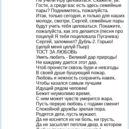
Hе учили Иру целоваться. Скажите, ув.
Гости, а среди вас есть здесь семейные
пары? Поднимитесь, пожалуйста.
Итак, только сегодня, и только для наших
молодх, смотри, Сергей, семейные пары
будут учить тебя целоваться. Покажите,
пожалуйста, как это делается (песня про
поцелуй Я тебя поцеловала Пугачева)
Сергей, запомнил? Дубль-2. Горько!
(целуй меня целуй Пьер)
ТОСТ ЗА ЛЮБОВЬ
Уметь любить - Великий дар природы!
Hе каждому дается этот дар,
Чтоб пронести сквозь бури и невзгоды
В своей душе бушующий пожар,
Любовь и нежность сохранить навек,
Чтобы казался самым лучшим
Идущий рядом человек!
Бежит неумолимо время,
С ним может чувств умерится жара.
Пусть первую любовь с годами сменит
Спокойной дружбы зрелая пора.
Родятся дети, пусть мужают,
Да не коснется их ни боль, ни грусть,
Да не засыплет пеплом двор, в котором