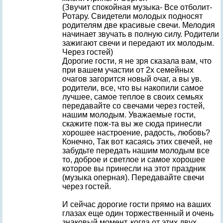
(Звучит спокойная музыка- Все отболит-
Ротару. Свидетели молодых подносят
родителям две красивые свечи. Мелодия
начинает звучать в полную силу. Родители
зажигают свечи и передают их молодым.
Через гостей)
Дорогие гости, я не зря сказала вам, что
при вашем участии от 2х семейных
очагов загорится новый очаг, а вы ув.
родители, все, что вы накопили самое
лучшее, самое теплое в своих семьях
передавайте со свечами через гостей,
нашим молодым. Уважаемые гости,
скажите пож-та вы же сюда принесли
хорошее настроение, радость, любовь?
Конечно, Так вот касаясь этих свечей, не
забудьте передать нашим молодым все
то, доброе и светлое и самое хорошее
которое вы принесли на этот праздник
(музыка оперная). Передавайте свечи
через гостей.
И сейчас дорогие гости прямо на ваших
глазах еще один торжественный и очень
знаковый момент, когда от этих двух