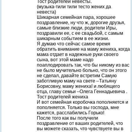
Тост родителей невесты.
(музыка-тили тили тесто жених да
невеста)
Шикарная семейная пара, хорошее
поздравление, ну что ж, дорогие друзья,
самые близкие люди, родители Иры,
поздравили ее, с ее свадьбой, с самым
шикарным событием в ее жизни.
Я думаю что сейчас самое время
обратить внимание на маму жениха, когда
мама отдает в надежные руки своего
сына, вот этой маме надо
поаплодировать так, что бы никому из вас
не было мучительно больно, что он этого
не сделал, давайте встретим Самую
заботливую маму на свете –Татьяну
Борисовну, маму жениха! и любящего
отца, главу семьи –Олега Геннадьевича .
Тост родителей жениха
И вот семейная коробочка пополняется и
пополняется. Только вы господа, мне
кажется, расслабились Горько!
После того как вы получили
поздравление от ваших родителей, что
вы можете сказать, что чувствуете вы в