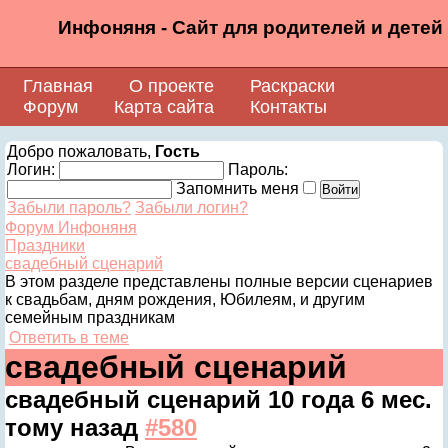
Инфоняня - Сайт для родителей и детей
Главная
О проекте
Раскраски
Форум
Карта сайта
Контакты
Добро пожаловать,
Гость
Логин:
Пароль:
Запомнить меня
Забыли пароль?
Забыли логин?
Форум Инфоняня
Праздники
свадебный сценарий
В этом разделе представлены полные версии сценариев
к свадьбам, дням рождения, Юбилеям, и другим
семейным праздникам
Ответить в теме
свадебный сценарий
свадебный сценарий
10 года 6 мес.
тому назад
#580