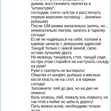
дамам, восстановить прическу и
“штукатурку”;
господам, снять галстук и расстегнуть
первую верхнюю пуговицу… (конечно
рубашки)
После 18й рюмки желательно запеть, но…
нежелательно локтем, залезть в тарелку
соседа!
Если не надеешься на себя, положи в
карман записку с домашним адресом!
Танцуй только с чужой женой, свою
оставь лучшему другу.
Не можешь танцевать стоя, танцуй сидя,
но при этом старайся не наступать соседу
на руки!
Руки о скатерть не вытирать!
Обертки от конфет, рыбные и мясные
кости класть не на стол, а в карман
соседа!
Запомните: пей до дна, но на дно не
ложись!
Коль хочешь, пей, помалу иль помногу, но
так чтоб к койке не забыть дорогу!
Пить можно всем, необходимо только
знать: