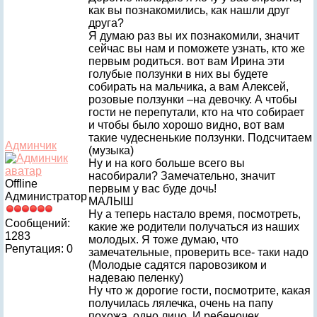
как вы познакомились, как нашли друг
друга?
Я думаю раз вы их познакомили, значит
сейчас вы нам и поможете узнать, кто же
первым родиться. вот вам Ирина эти
голубые ползунки в них вы будете
собирать на мальчика, а вам Алексей,
розовые ползунки –на девочку. А чтобы
гости не перепутали, кто на что собирает
и чтобы было хорошо видно, вот вам
такие чудесненькие ползунки. Подсчитаем
Админчик
(музыка)
Ну и на кого больше всего вы
насобирали? Замечательно, значит
Offline
первым у вас буде дочь!
Администратор
МАЛЫШ
Ну а теперь настало время, посмотреть,
Сообщений:
какие же родители получаться из наших
1283
молодых. Я тоже думаю, что
Репутация: 0
замечательные, проверить все- таки надо
(Молодые садятся паровозиком и
надеваю пеленку)
Ну что ж дорогие гости, посмотрите, какая
получилась лялечка, очень на папу
похожа, одно лицо. И ребеночек,