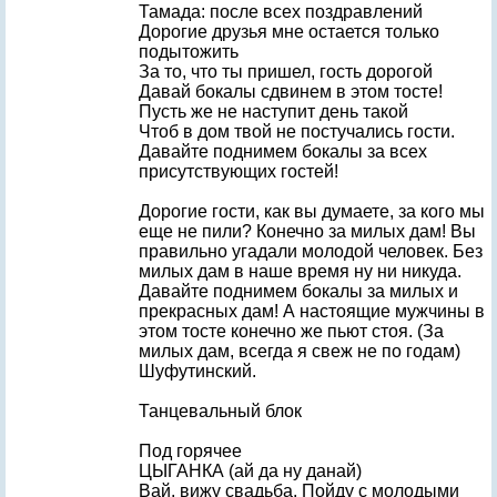
Тамада: после всех поздравлений
Дорогие друзья мне остается только
подытожить
За то, что ты пришел, гость дорогой
Давай бокалы сдвинем в этом тосте!
Пусть же не наступит день такой
Чтоб в дом твой не постучались гости.
Давайте поднимем бокалы за всех
присутствующих гостей!
Дорогие гости, как вы думаете, за кого мы
еще не пили? Конечно за милых дам! Вы
правильно угадали молодой человек. Без
милых дам в наше время ну ни никуда.
Давайте поднимем бокалы за милых и
прекрасных дам! А настоящие мужчины в
этом тосте конечно же пьют стоя. (За
милых дам, всегда я свеж не по годам)
Шуфутинский.
Танцевальный блок
Под горячее
ЦЫГАНКА (ай да ну данай)
Вай, вижу свадьба. Пойду с молодыми