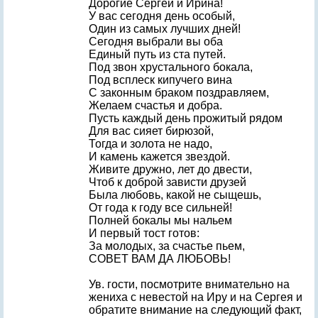
Дорогие Сергей и Ирина!
У вас сегодня день особый,
Один из самых лучших дней!
Сегодня выбрали вы оба
Единый путь из ста путей.
Под звон хрустального бокала,
Под всплеск кипучего вина
С законным браком поздравляем,
Желаем счастья и добра.
Пусть каждый день прожитый рядом
Для вас сияет бирюзой,
Тогда и золота не надо,
И камень кажется звездой.
Живите дружно, лет до двести,
Чтоб к доброй зависти друзей
Была любовь, какой не сыщешь,
От года к году все сильней!
Полней бокалы мы нальем
И первый тост готов:
За молодых, за счастье пьем,
СОВЕТ ВАМ ДА ЛЮБОВЬ!
Ув. гости, посмотрите внимательно на
жениха с невестой на Иру и на Сергея и
обратите внимание на следующий факт,