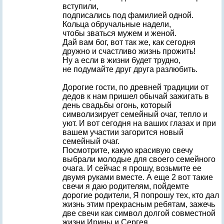
вступили,
подписались под фамилией одной.
Кольца обручальные надели,
чтобы зваться мужем и женой.
Дай вам бог, вот так же, как сегодня
дружно и счастливо жизнь прожить!
Ну а если в жизни будет трудно,
не подумайте друг друга разлюбить.
Дорогие гости, по древней традиции от
дедов к нам пришел обычай зажигать в
день свадьбы огонь, который
символизирует семейный очаг, тепло и
уют. И вот сегодня на ваших глазах и при
вашем участии загорится новый
семейный очаг.
Посмотрите, какую красивую свечу
выбрали молодые для своего семейного
очага. И сейчас я прошу, возьмите ее
двумя руками вместе. А еще 2 вот такие
свечи я даю родителям, пойдемте
дорогие родители, Я попрошу тех, кто дал
жизнь этим прекрасным ребятам, зажечь
две свечи как символ долгой совместной
жизни Ирины и Сергея