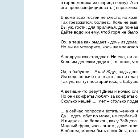
в горло жениха из шприца водку). А э
его продезинфицировать ( впрыскива
В доме всех гостей не счесть, но хозя
Так тревожится, болеет... Коль не вып
Вы уж, гости, для приличья, да по-н
Дайте водочки ему, чтоб горя не было
Ох, а теща как рыдает - дочь из дома 
Но вы ее уговорите, коль шампанско
А подруги как страдают! Ни сна, ни о
Коль им денежки дадите, то, поди, уг
Ох, а бабушки... Атас! Ждут, ведь ден
Им ведь пенсию не платят, вот и плачу
Так уж, вы тут постарайтесь, с бабуш
А детишки-то ревут! Днем и ночью сл
Но они конфеты любят- за конфеты о
Сколько нашей..... лет – столько под
....а сейчас попросим встать жениха 
Да....одет- обут по моде, не горбатый
И пиджак - не балахон, как у Зайцева
Модный фрак, часы огнем, даже галст
В общем, можем быть спокойны, на в