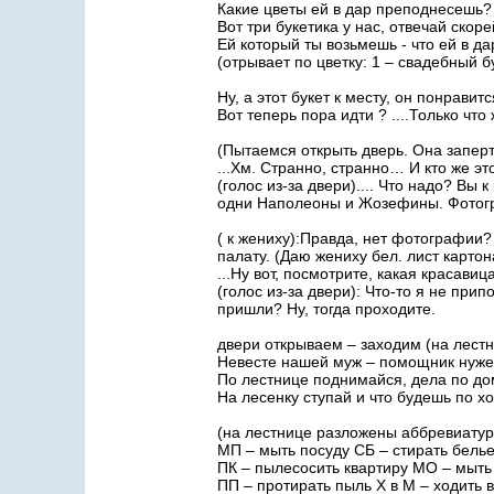
Какие цветы ей в дар преподнесешь?
Вот три букетика у нас, отвечай скоре
Ей который ты возьмешь - что ей в д
(отрывает по цветку: 1 – свадебный б
Ну, а этот букет к месту, он понравитс
Вот теперь пора идти ? ....Только что
(Пытаемся открыть дверь. Она заперт
...Хм. Странно, странно… И кто же эт
(голос из-за двери).... Что надо? Вы
одни Наполеоны и Жозефины. Фотогра
( к жениху):Правда, нет фотографии?
палату. (Даю жениху бел. лист карто
...Ну вот, посмотрите, какая красави
(голос из-за двери): Что-то я не прип
пришли? Ну, тогда проходите.
двери открываем – заходим (на лест
Невесте нашей муж – помощник нужен
По лестнице поднимайся, дела по дом
На лесенку ступай и что будешь по х
(на лестнице разложены аббревиатур
МП – мыть посуду СБ – стирать бель
ПК – пылесосить квартиру МО – мыть
ПП – протирать пыль Х в М – ходить 