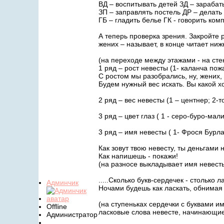
ВД – воспитывать детей ЗД – зарабат
ЗП – заправлять постель ДР – делать
ГБ – гладить белье ГК - говорить ко
А теперь проверка зрения. Закройте 
жених – называет, в конце читает н
(на переходе между этажами - на ст
1 ряд – рост невесты (1- каланча пожа
С ростом мы разобрались, ну, жених,
Будем нужный вес искать. Вы какой х
2 ряд – вес невесты (1 – центнер; 2-т
3 ряд – цвет глаз ( 1 - серо-буро-ма
3 ряд – имя невесты ( 1- Фрося Бурла
Как зовут твою невесту, ты деньгами 
Как напишешь - покажи!
(на разносе выкладывает имя невест
.....Сколько букв-сердечек - столько 
Админчик
Ночами будешь как ласкать, обнимая
(на ступеньках сердечки с буквами и
Offline
ласковые слова невесте, начинающиес
Администратор