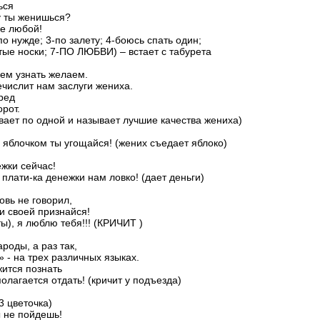
ься
у ты женишься?
бе любой!
по нужде; 3-по залету; 4-боюсь спать один;
стые носки; 7-ПО ЛЮБВИ) – встает с табурета
нем узнать желаем.
ечислит нам заслуги жениха.
еред
орот.
ивает по одной и называет лучшие качества жениха)
я, яблочком ты угощайся! (жених съедает яблоко)
ежки сейчас!
лати-ка денежки нам ловко! (дает деньги)
овь не говорил,
ви своей признайся!
сты), я люблю тебя!!! (КРИЧИТ )
роды, а раз так,
 - на трех различных языках.
жится познать
полагается отдать! (кричит у подъезда)
3 цветочка)
ы не пойдешь!