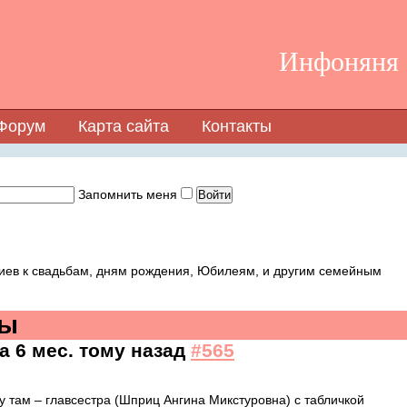
Инфоняня -
Форум
Карта сайта
Контакты
Запомнить меня
иев к свадьбам, дням рождения, Юбилеям, и другим семейным
ты
да 6 мес. тому назад
#565
 там – главсестра (Шприц Ангина Микстуровна) с табличкой