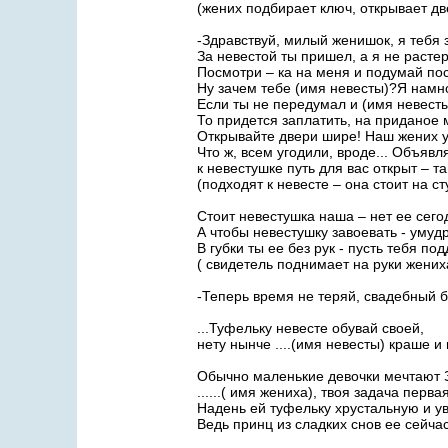
(жених подбирает ключ, открывает дв
-Здравствуй, милый женишок, я тебя 
За невестой ты пришел, а я не расте
Посмотри – ка на меня и подумай по
Ну зачем тебе (имя невесты)?Я намно
Если ты не передумал и (имя невесты
То придется заплатить, на приданое м
Открывайте двери шире! Наш жених у
Что ж, всем угодили, вроде... Объяв
к невестушке путь для вас открыт – т
(подходят к невесте – она стоит на ст
Стоит невестушка наша – нет ее сег
А чтобы невестушку завоевать - умуд
В губки ты ее без рук - пусть тебя по
( свидетель поднимает на руки жених
-Теперь время не теряй, свадебный бу
...Туфельку невесте обувай своей,
нету нынче ....(имя невесты) краше и
Обычно маленькие девочки мечтают 
......( имя жениха), твоя задача перв
Надень ей туфельку хрустальную и ув
Ведь принц из сладких снов ее сейчас