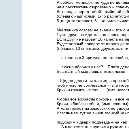
А сейчас, женишок, не куда не денеш
нам расскажешь откровенно – почем
Вот следы перед тобой - выбирай се
(следы с надписями: 1-по расчету; 2-
5-теща заставляет; 6 – кончились чи
Мы жениха совсем не знаем и все о 
Пусть друг – свидетель не спеша пер
Если друг не назовет 10 качеств нап
Будет полный поворот от порога до в
(яблоко с 10 спичками, дружок вытяг
....а теперь в 3 прикуса, не стесняйс
....вкусно яблочко у нас?....Плати ден
Бесплатный сыр лишь в мышеловке – п
...Щедро деньги ты платил, а про люб
чтоб никто не сомневался - ты в люб
Крикни громко, не тая.......(имя неве
Любви все возрасты покорны, и все на
Кричи: «Люблю тебя я, (имя невесты)»
А коли грамот ты заморских не удосу
Изволь нам тут же выкуп звонкий как 
подходим к двери подъезда – на ней 
....А к невесте-то с пустыми руками т