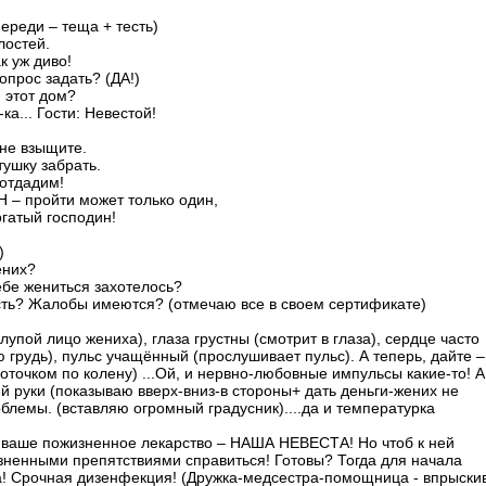
переди – теща + тесть)
лостей.
к уж диво!
вопрос задать? (ДА!)
и этот дом?
ка... Гости: Невестой!
ж не взыщите.
тушку забрать.
 отдадим!
ИН – пройти может только один,
гатый господин!
)
ених?
Тебе жениться захотелось?
ть? Жалобы имеются? (отмечаю все в своем сертификате)
 лупой лицо жениха), глаза грустны (смотрит в глаза), сердце часто
грудь), пульс учащённый (прослушивает пульс). А теперь, дайте –
точком по колену) ...Ой, и нервно-любовные импульсы какие-то! А
 руки (показываю вверх-вниз-в стороны+ дать деньги-жених не
облемы. (вставляю огромный градусник)....да и температурка
 ваше пожизненное лекарство – НАША НЕВЕСТА! Но чтоб к ней
зненными препятствиями справиться! Готовы? Тогда для начала
! Срочная дизенфекция! (Дружка-медсестра-помощница - впрыски