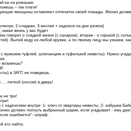
ай-ка на ромашке.
ожешь – так плати!
твующие женщины оставляют отпечаток своей помады. Жених долж
леная; 2-сладкая; 3-кислая + надписи на дне рюмок)
 какая жизнь у вас будет.
а говорит о сладкой жизни (с сахаром), вторая - о горькой (с соль
отой). Выпей воду из любой кружки, а по твоему лицу мы узнаем, ка
 с мужским туфлей, шлепанцем и туфелькой невесты). Нужно угада
ька
е возьмешь?
й!
сты) в ЗАГС не поведешь.
.....пяткой (носом) в дверь!
а не три!
отри!
 с надписями внутри: 1- ключ от квартиры невесты; 2- избушка Баб
ених должен лопнуть выбранный шарик, если угадывает - ему даю
 если ошибается"- штраф.
ей его найти,