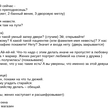
й сейчас -
ар преподнесешь?
укет; 2-банный веник, 3-дворовую метлу)
я невесте.
 ж там на пути?
а).
о такой умный запер двери? (стучим) Эй, открывайте!
 к кому? К какой такой пациентке (или фамилия-имя невесты)? У нас 
фию покажите! Нету? Значит и входа нету. (дверь закрывается)
 Ай-яй-яй. Что-то надо с этим делать иначе не пропустят в любовн
на + маркер. Жених рисует портрет любимой на спине у дружка )
ца получилась! (показываем)
омню, что у нас такие есть! А вы уверены, что именно за этой девуш
нице)
, покажи на что ты дюжий.
у угадать старайся:
озяйству делать – обещай.
ы, жених наступает и расшифровывает):
е
 окна
в магазин