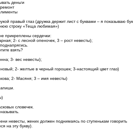
ывать деньги
 ремонт
мплименты
рукой правый глаз (дружка держит лист с буквами – я показываю бу
ижнюю строку «Теща любимая»)
ене прикреплены сердечки:
рная; 2- с лесной опеночек, 3 – рост невесты);
 поднапрягись.
отите взять?
онна; 3- вес невесты);
линовый; 2- желтые в черный горошек; 3-настоящий цвет глаз)
кова; 2- Масяня; 3 – имя невесты)
напиши.
ы)
ласковых словечек.
 называть.
мени невесты, жених должен поднимаясь по ступенькам говорить
я на эту букву).