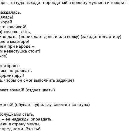
ерь – оттуда выходит переодетый в невесту мужчина и говорит:
заждалась.
рялась!
скорей
го красивей!
) хочешь взять,
не дать! (жених дает деньги или водку) (заходит в квартиру)
же в квартире!
ляем при народе –
ам невестушка стоит!
уле)
одня краше
рись поцеловать
ддержит друг!
а, чтобы он смог выполнить задание)
кет вручай! (отдает цветы)
 милей! (обувает туфельку, снимает со стула)
Золушками стать.
ая – ее надежды оправдать.
еди в страну мечты,
 пред нами. Это ты!