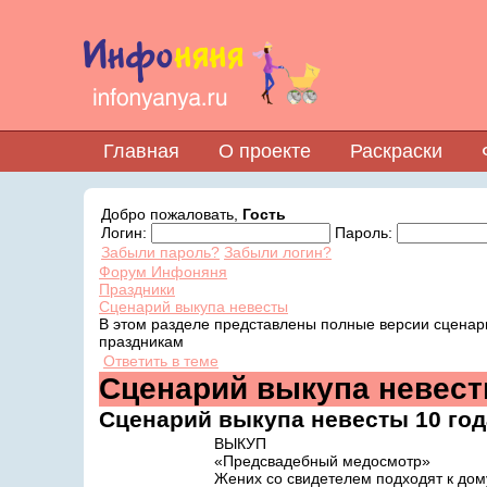
Главная
О проекте
Раскраски
Добро пожаловать,
Гость
Логин:
Пароль:
Забыли пароль?
Забыли логин?
Форум Инфоняня
Праздники
Сценарий выкупа невесты
В этом разделе представлены полные версии сценар
праздникам
Ответить в теме
Сценарий выкупа невес
Сценарий выкупа невесты
10 го
ВЫКУП
«Предсвадебный медосмотр»
Жених со свидетелем подходят к дому