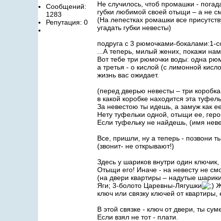
Не случилось, чтоб промашки - погад
Сообщений:
губки любимой своей отыщи – а не см
1283
(На лепестках ромашки все присутс
Репутация: 0
угадать губки невесты)
подруга с 3 рюмочками-бокалами:1-со
...А теперь, милый жених, покажи нам,
Вот тебе три рюмочки воды: одна рюмк
а третья - о кислой (с лимонной кисл
жизнь вас ожидает.
(перед дверью невесты – три коробка
в какой коробке находится эта туфел
За невестою ты идешь, а замуж как е
Нету туфельки одной, отыщи ее, геро
Если туфельку не найдешь, (имя неве
Все, пришли, ну а теперь - позвони ты 
(звонит- не открывают!)
Здесь у шариков внутри один ключик, 
Отыщи его! Иначе - на невесту не см
(на двери квартиры – надутые шарики
Яги; 3-болото Царевны-Лягушки
Ж
ключ или связку ключей от квартиры,
В этой связке - ключ от двери, ты сум
Если взял не тот - плати.