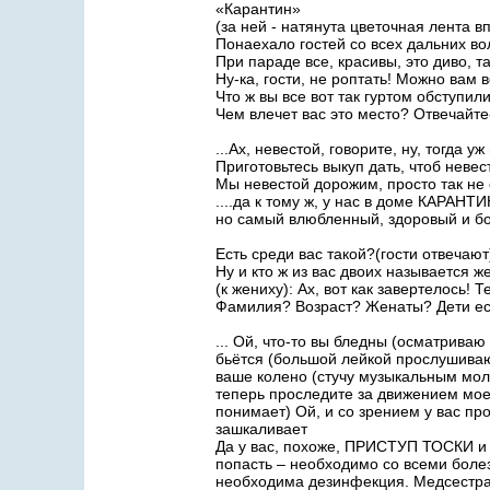
«Карантин»
(за ней - натянута цветочная лента в
Понаехало гостей со всех дальних во
При параде все, красивы, это диво, та
Ну-ка, гости, не роптать! Можно вам 
Что ж вы все вот так гуртом обступил
Чем влечет вас это место? Отвечайте-
...Ах, невестой, говорите, ну, тогда у
Приготовьтесь выкуп дать, чтоб невес
Мы невестой дорожим, просто так не
....да к тому ж, у нас в доме КАРАНТ
но самый влюбленный, здоровый и бо
Есть среди вас такой?(гости отвечают
Ну и кто ж из вас двоих называется ж
(к жениху): Ах, вот как завертелось! 
Фамилия? Возраст? Женаты? Дети ес
... Ой, что-то вы бледны (осматриваю
бьётся (большой лейкой прослушиваю 
ваше колено (стучу музыкальным моло
теперь проследите за движением моей
понимает) Ой, и со зрением у вас пр
зашкаливает
Да у вас, похоже, ПРИСТУП ТОСКИ и
попасть – необходимо со всеми боле
необходима дезинфекция. Медсестра