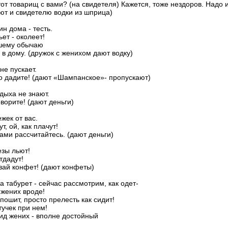
тот товарищ с вами? (на свидетеля) Кажется, тоже нездоров. Надо 
ют и свидетелю водки из шприца)
ин дома - тесть.
ьет - околеет!
ашему обычаю
 в дому. (дружок с женихом дают водку)
не пускает.
го дадите! (дают «Шампанское»- пропускают)
тдыха не знают.
оворите! (дают деньги)
ежек от вас.
т, ой, как плачут!
ками рассчитайтесь. (дают деньги)
езы льют!
тдадут!
авай конфет! (дают конфеты)
на табурет - сейчас рассмотрим, как одет-
 жених вроде!
 пошит, просто прелесть как сидит!
учек при нем!
ид жених - вполне достойный