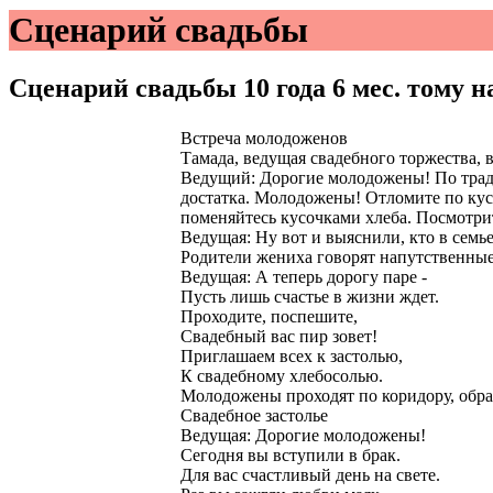
Сценарий свадьбы
Сценарий свадьбы
10 года 6 мес. тому 
Встреча молодоженов
Тамада, ведущая свадебного торжества, 
Ведущий: Дорогие молодожены! По тради
достатка. Молодожены! Отломите по кусо
поменяйтесь кусочками хлеба. Посмотрит
Ведущая: Ну вот и выяснили, кто в семь
Родители жениха говорят напутственны
Ведущая: А теперь дорогу паре -
Пусть лишь счастье в жизни ждет.
Проходите, поспешите,
Свадебный вас пир зовет!
Приглашаем всех к застолью,
К свадебному хлебосолью.
Молодожены проходят по коридору, обра
Свадебное застолье
Ведущая: Дорогие молодожены!
Сегодня вы вступили в брак.
Для вас счастливый день на свете.