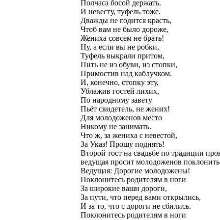
Полчаса босой держать.
И невесту, туфель тоже.
Дважды не годится красть,
Чтоб вам не было дороже,
Жениха совсем не брать!
Ну, а если вы не робки,
Туфель выкрали притом,
Пить не из обуви, из стопки,
Примостив над каблучком.
И, конечно, стопку эту,
Ублажив гостей лихих,
По народному завету
Пьёт свидетель, не жених!
Для молодоженов место
Никому не занимать.
Что ж, за жениха с невестой,
За Указ! Прошу поднять!
Второй тост на свадьбе по традиции про
ведущая просит молодоженов поклонить
Ведущая: Дорогие молодожены!
Поклонитесь родителям в ноги
За широкие ваши дороги,
За пути, что перед вами открылись,
И за то, что с дороги не сбились.
Поклонитесь родителям в ноги