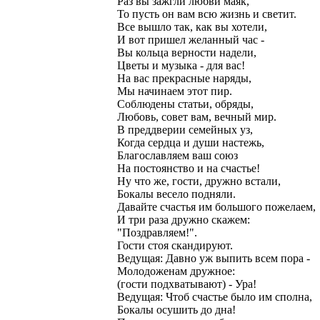
Раз вы зажгли любви маяк,
То пусть он вам всю жизнь и светит.
Все вышло так, как вы хотели,
И вот пришел желанный час -
Вы кольца верности надели,
Цветы и музыка - для вас!
На вас прекрасные наряды,
Мы начинаем этот пир.
Соблюдены статьи, обряды,
Любовь, совет вам, вечный мир.
В преддверии семейных уз,
Когда сердца и души настежь,
Благославляем ваш союз
На постоянство и на счастье!
Ну что же, гости, дружно встали,
Бокалы весело подняли.
Давайте счастья им большого пожелаем,
И три раза дружно скажем:
"Поздравляем!".
Гости стоя скандируют.
Ведущая: Давно уж выпить всем пора -
Молодоженам дружное:
(гости подхватывают) - Ура!
Ведущая: Чтоб счастье было им сполна,
Бокалы осушить до дна!