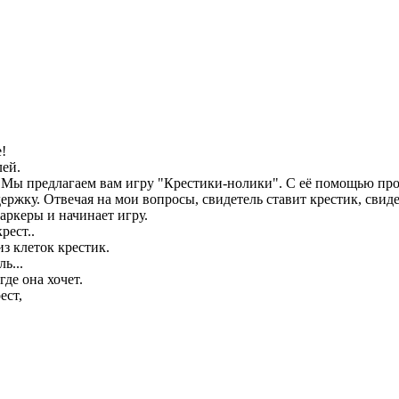
е!
лей.
 Мы предлагаем вам игру "Крестики-нолики". С её помощью пров
ржку. Отвечая на мои вопросы, свидетель ставит крестик, свид
маркеры и начинает игру.
рест..
из клеток крестик.
ь...
где она хочет.
ест,