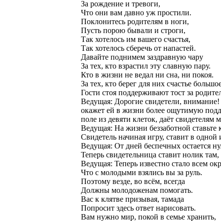
За рождение и тревоги,
Что они вам давно уж простили.
Поклонитесь родителям в ноги,
Пусть порою бывали и строги,
Так хотелось им вашего счастья,
Так хотелось сберечь от напастей.
Давайте поднимем заздравную чару
За тех, кто взрастил эту славную пару.
Кто в жизни не ведал ни сна, ни покоя.
За тех, кто берег для них счастье большо
Гости стоя поддерживают тост за родите
Ведущая: Дорогие свидетели, внимание!
окажет ей в жизни более ощутимую подде
поле из девяти клеток, даёт свидетелям 
Ведущая: На жизни беззаботной ставьте к
Свидетель начиная игру, ставит в одной 
Ведущая: От дней беспечных остается нул
Теперь свидетельница ставит нолик там, 
Ведущая: Теперь известно стало всем окр
Что с молодыми взялись вы за руль.
Поэтому везде, во всём, всегда
Должны молодоженам помогать.
Вас к клятве призывая, тамада
Попросит здесь ответ нарисовать.
Вам нужно мир, покой в семье хранить,