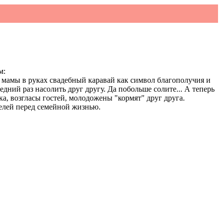
м:
 мамы в руках свадебный каравай как символ благополучия и
дний раз насолить друг другу. Да побольше солите... А теперь
а, возгласы гостей, молодожены "кормят" друг друга.
телей перед семейной жизнью.