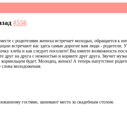
назад
#556
вместе с родителями жениха встречает молодых, обращается к ни
ции встречают вас здесь самые дорогие вам люди - родители. У
чку хлеба и как следует посолите! Вы имеете возможность после
е друг на друга с нежностью и кормите друг друга. Звучит музык
е кормильцем будет. Молодец, жених! А теперь напутствие роди
е слова молодоженам.
зованному гостями, занимают место за свадебным столом.