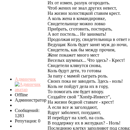
Их от измен, разлук огородить.
Чтоб жених не знал других невест,
На жизни холостяцкой ставим крест.
А коль жена в командировке,
Свидетельнице можно ловко
Прибрать, сготовить, постирать,
А вот постель... Не занимать!
Продолжая игру, свидетельница в ответ н
Ведущая: Коль будет занят муж до ночи,
Свидетель, как бы между прочим,
Жене покажет много мест
Веселых шумных... Что здесь? - Крест!
Свидетели клянутся снова,
Коль будут дети, то готовы
За папу с мамой сыграть роль.
Админчик
Своих пока не заводить. Здесь - ноль!
Коль не пойдут дела их в гору,
То помогать им будет впору.
Offline
Создайте свой "Хопёр-Инвест",
Администратор
На жизни бедной ставьте - крест!
А если все ж заголодают,
Сообщений:
Вдруг заболеют, похудают,
1283
И перейдут на хлеб, на соль.
Репутация: 0
В поддержку их в желудках? - Ноль!
Последнюю клетку заполняют под слова