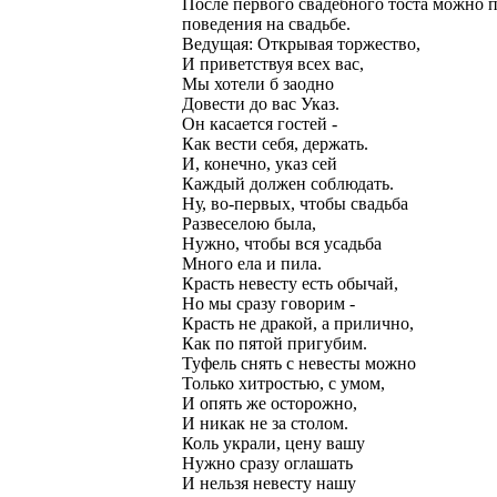
После первого свадебного тоста можно 
поведения на свадьбе.
Ведущая: Открывая торжество,
И приветствуя всех вас,
Мы хотели б заодно
Довести до вас Указ.
Он касается гостей -
Как вести себя, держать.
И, конечно, указ сей
Каждый должен соблюдать.
Ну, во-первых, чтобы свадьба
Развеселою была,
Нужно, чтобы вся усадьба
Много ела и пила.
Красть невесту есть обычай,
Но мы сразу говорим -
Красть не дракой, а прилично,
Как по пятой пригубим.
Туфель снять с невесты можно
Только хитростью, с умом,
И опять же осторожно,
И никак не за столом.
Коль украли, цену вашу
Нужно сразу оглашать
И нельзя невесту нашу