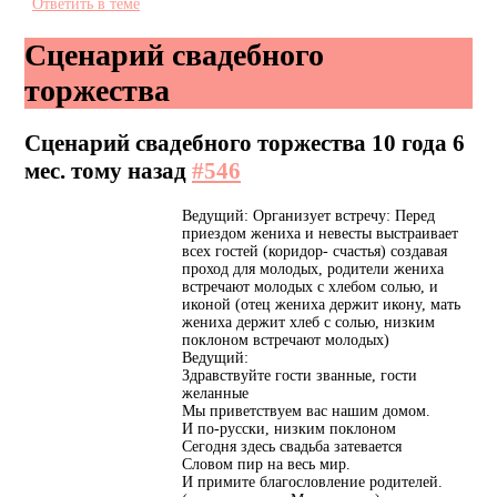
Ответить в теме
Сценарий свадебного
торжества
Сценарий свадебного торжества
10 года 6
мес. тому назад
#546
Ведущий: Организует встречу: Перед
приездом жениха и невесты выстраивает
всех гостей (коридор- счастья) создавая
проход для молодых, родители жениха
встречают молодых с хлебом солью, и
иконой (отец жениха держит икону, мать
жениха держит хлеб с солью, низким
поклоном встречают молодых)
Ведущий:
Здравствуйте гости званные, гости
желанные
Мы приветствуем вас нашим домом.
И по-русски, низким поклоном
Сегодня здесь свадьба затевается
Словом пир на весь мир.
И примите благословление родителей.