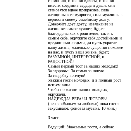
гармонию, и только вдвоем, и только
вместе, соединив сердца и души, они
становятся вдвое прекраснее, сила
женщины в ее мудрости, сила мужчины в
верности своему семейному долгу.
Доверяйте друг другу, извлекайте из
жизни все самое лучшее, будьте
благодарны как к родителям, так и к
самим себе, окружите себя достойными и
преданными людьми, да пусть украсит
вашу жизнь, маленькое существо похожее
на вас, и пусть ваша жизнь, будет;
РАЗУМНОЙ, ИНТЕРЕСНОЙ, и
РАДОСТНОЙ!
Самый первый тост за наших молодых!
За здоровье! За семью за новую.
За свадебку веселую!
Уважим гости молодых, и в полный рост
испьем вина
Чтобы по жизни наших молодых,
окружали,
НАДЕЖДА! ВЕРА! И ЛЮБОВЬ!
(песня «Выпьем за любовь») пока гости
закусывают, фоновая музыка, 10 мин.)
3 часть
Ведущий: Уважаемые гости, а сейчас