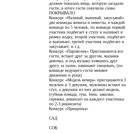
должен показать вещь, которую загадали
гости, в итоге гости озвучили слово
ПОКРЫВАЛО
Конкурс «Наливай, выпивай, закусывай»
две команды жениха и невесты, в каждой
команде по 5 человек, по команде первый
участник подбегает к стулу и наливает в
рюмку водку, второй участник, подбегает
и выпивает, третий участник подбегает и
закусывает, и.т.д.
Конкурс «Паровозик» Приглашаются все
гости, встают друг за другом, мальчик
девочка, и под музыку взявшись друг
другу за талии, начинают танцевать, (по
команде ведущего гости меняют
движение и руки)
Конкурс «Модель вечера» приглашаются 3
мужчин и 3 девушек, мужчины встают на
стул, а девушки из них делают модель,
(губная помада, туш, тени, заколки,
сережки, реквизит на каждого участника
по 2-3 реквизита)
Конкурс «Прищепка»
САД
СОК