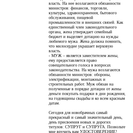
власть. На нее возлагаются обязанности
министров: финансов, торговли,
культуры, здравоохранения, бытового
обслуживания, пищевой
промышленности и внешних связей. Как
единственный член законодательного
органа, жена утверждает семейный
бюджет и выделяет дотацию на нужды
любимого мужа. Жена должна помнить,
что милосердие украшает верховую
власть.
- МУЖ – является заместителем жены,
ему предоставляется право
совещательного голоса в вопросах
законодательства. На мужа возлагаются
обязанности министров: обороны,
электрификации, монтажных и
строительных работ. Муж обязан на
полученные в порядке дотации от жены
деньги покупать подарки в дни рождения,
на годовщины свадьбы и ко всем красным
датам.
Сегодня для новобрачных самый
прекрасный и самый значительный день,
день присвоения новых и дорогих
титулов: СУПРУГ и СУПРУГА. Позвольте
мне вручить вам УДОСТОВЕРЕНИЕ!