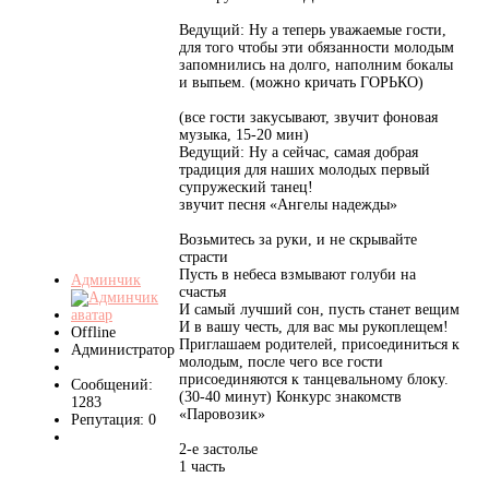
Ведущий: Ну а теперь уважаемые гости,
для того чтобы эти обязанности молодым
запомнились на долго, наполним бокалы
и выпьем. (можно кричать ГОРЬКО)
(все гости закусывают, звучит фоновая
музыка, 15-20 мин)
Ведущий: Ну а сейчас, самая добрая
традиция для наших молодых первый
супружеский танец!
звучит песня «Ангелы надежды»
Возьмитесь за руки, и не скрывайте
страсти
Пусть в небеса взмывают голуби на
Админчик
счастья
И самый лучший сон, пусть станет вещим
И в вашу честь, для вас мы рукоплещем!
Offline
Приглашаем родителей, присоединиться к
Администратор
молодым, после чего все гости
присоединяются к танцевальному блоку.
Сообщений:
(30-40 минут) Конкурс знакомств
1283
«Паровозик»
Репутация: 0
2-е застолье
1 часть