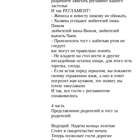
разрешите зачитать регламент нашего
застолья:
И так РЕГЛАМЕНТ!
- Жениха и невесту никому не обижать.
- Хозяева угощают любителей пива-
Пивом
любителей вина-Вином, любителей
выпить-Чаем.
- Произносить тост с набитым ртом не
следует
вас могут не правильно понять.
- Не кладите на стол кости и другие
несъедобные остатки пищи, для этого есть
тарелка, соседа.
- Если встав перед зеркалом, вы покажете
своему отражению язык, а оно в ответ
погрозит вам кулаком, это значит, вы
плохо закусывали.
И так, все гости с регламентом
ознакомились
4 часть
Представление родителей и тост за
родителей.
Ведущий: Надеты кольца золотые
Стоит в свидетельстве печать
Теперь позвольте гости дорогие