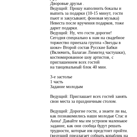
Дворовые друзья .
Ведущий: Прошу наполнить бокалы и
выпить за подарки (10-15 минут, гости
пьют и закусывают, фоновая музыка)
Невеста после вручения подарков, тоже
дарит подарки.
Ведущий: Ну, что гости дорогие!
Сегодня специально к нам на свадебное
торжество приехала группа «Звезды в
шоке» Второй состав Русские Бабки
(Включить, Балаган Лимитед частушки),
костюмированное шоу артистов, с
приглашением всех гостей
на танцевальный блок 40 мин.
3-е застолье
1 часть
Задание молодым
Ведущий: Приглашает всех гостей занять
свои места за праздничным столом.
Ведущий: Дорогие гости, а знаете ли вы,
как познакомились наши молодые Стас и
Анна! Давайте мы им устроим маленькое
задание, как они сообща будут решать
трудности, которые им предстоит пройти.
(ведущий предлагает собрать кораблик на