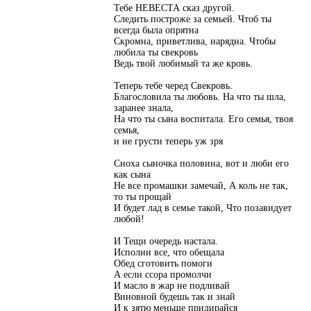
Тебе НЕВЕСТА сказ другой.
Следить построже за семьей. Чтоб ты
всегда была опрятна
Скромна, приветлива, нарядна. Чтобы
любила ты свекровь
Ведь твой любимый та же кровь.
Теперь тебе черед Свекровь.
Благословила ты любовь. На что ты шла,
заранее знала,
На что ты сына воспитала. Его семья, твоя
семья,
и не грусти теперь уж зря
Сноха сыночка половина, вот и люби его
как сына
Не все промашки замечай, А коль не так,
то ты прощай
И будет лад в семье такой, Что позавидует
любой!
И Тещи очередь настала.
Исполни все, что обещала
Обед сготовить помоги
А если ссора промолчи
И масло в жар не подливай
Виновной будешь так и знай
И к зятю меньше придирайся