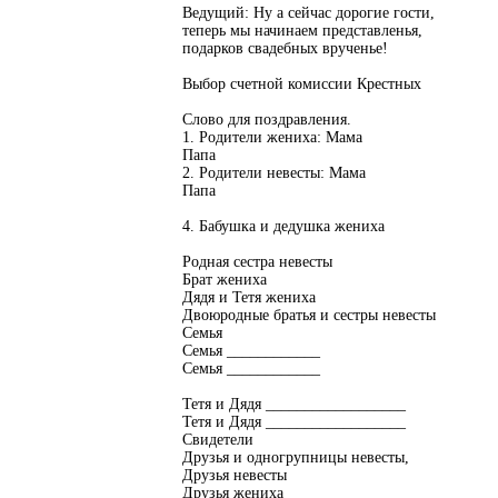
Ведущий: Ну а сейчас дорогие гости,
теперь мы начинаем представленья,
подарков свадебных врученье!
Выбор счетной комиссии Крестных
Слово для поздравления.
1. Родители жениха: Мама
Папа
2. Родители невесты: Мама
Папа
4. Бабушка и дедушка жениха
Родная сестра невесты
Брат жениха
Дядя и Тетя жениха
Двоюродные братья и сестры невесты
Семья
Семья ____________
Семья ____________
Тетя и Дядя __________________
Тетя и Дядя __________________
Свидетели
Друзья и одногрупницы невесты,
Друзья невесты
Друзья жениха