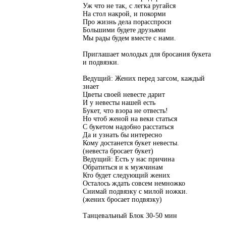
Уж что не так, с легка ругайся
На стол накрой, и покорми
Про жизнь дела порасспроси
Большими будете друзьями
Мы рады будем вместе с нами.
Приглашает молодых для бросания букета
и подвязки.
Ведущий: Жених перед загсом, каждый
знает
Цветы своей невесте дарит
И у невесты нашей есть
Букет, что взора не отвесть!
Но чтоб женой на веки статься
С букетом надобно расстаться
Да и узнать бы интересно
Кому достанется букет невесты.
(невеста бросает букет)
Ведущий: Есть у нас причина
Обратиться и к мужчинам
Кто будет следующий жених
Осталось ждать совсем немножко
Снимай подвязку с милой ножки.
(жених бросает подвязку)
Танцевальный Блок 30-50 мин