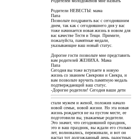
Родителей молодоженов мне назвать
Родители НЕВЕСТЫ: мама
Папа
Позвольте поздравить вас с сегодняшним
днем, так как с сегодняшнего дня у вас
тоже начинается новая жизнь в новом для
вас качестве Тестя и Тещи. Примите,
пожалуйста, памятные медали,
указывающие ваш новый статус.
Дорогие гости позвольте мне представить
вам родителей ЖЕНИХА. Мама
Папа
Сегодня вы тоже вступаете в новую
жизнь со званием Свекрови и Свекра, и
вам позвольте вручить памятную медаль
подтверждающий ваш статус.
-Дорогие родители! Сегодня ваши дети
стали мужем и женой, положив начало
новой семьи, новой жизни. Но эта новая
жизнь рождается не на пустом месте, ее
подготовили вы, уважаемые родители.
Это значит, что сегодняшний праздник,
это и ваш праздник, вы ждали его столько
лет, волновались, переживали, и вот он
настал тот долгожданный день, радостных