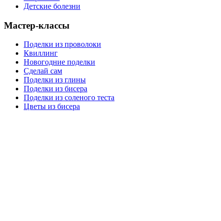
Детские болезни
Мастер-классы
Поделки из проволоки
Квиллинг
Новогодние поделки
Сделай сам
Поделки из глины
Поделки из бисера
Поделки из соленого теста
Цветы из бисера
Сайт для родителей и детей
Главная
О проекте
Раскраски
Форум