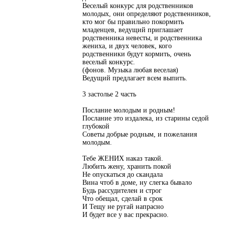
Веселый конкурс для родственников
молодых, они определяют родственников,
кто мог бы правильно покормить
младенцев, ведущий приглашает
родственника невесты, и родственника
жениха, и двух человек, кого
родственники будут кормить, очень
веселый конкурс.
(фонов. Музыка любая веселая)
Ведущий предлагает всем выпить.
3 застолье 2 часть
Послание молодым и родным!
Послание это издалека, из старины седой
глубокой
Советы добрые родным, и пожелания
молодым.
Тебе ЖЕНИХ наказ такой.
Любить жену, хранить покой
Не опускаться до скандала
Вина чтоб в доме, ну слегка бывало
Будь рассудителен и строг
Что обещал, сделай в срок
И Тещу не ругай напрасно
И будет все у вас прекрасно.