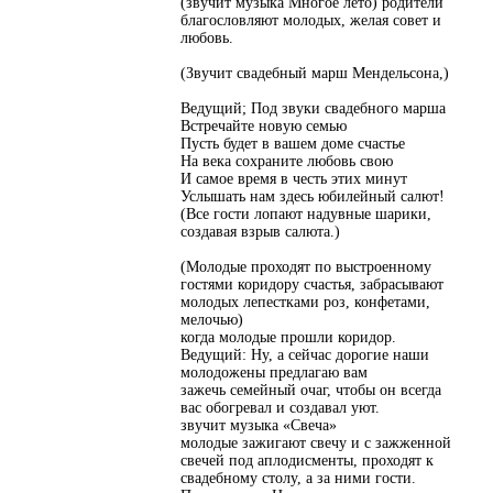
(звучит музыка Многое лето) родители
благословляют молодых, желая совет и
любовь.
(Звучит свадебный марш Мендельсона,)
Ведущий; Под звуки свадебного марша
Встречайте новую семью
Пусть будет в вашем доме счастье
На века сохраните любовь свою
И самое время в честь этих минут
Услышать нам здесь юбилейный салют!
(Все гости лопают надувные шарики,
создавая взрыв салюта.)
(Молодые проходят по выстроенному
гостями коридору счастья, забрасывают
молодых лепестками роз, конфетами,
мелочью)
когда молодые прошли коридор.
Ведущий: Ну, а сейчас дорогие наши
молодожены предлагаю вам
зажечь семейный очаг, чтобы он всегда
вас обогревал и создавал уют.
звучит музыка «Свеча»
молодые зажигают свечу и с зажженной
свечей под аплодисменты, проходят к
свадебному столу, а за ними гости.