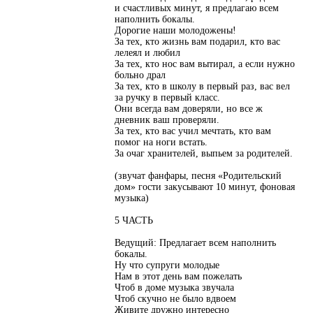
и счастливых минут, я предлагаю всем
наполнить бокалы.
Дорогие наши молодожены!
За тех, кто жизнь вам подарил, кто вас
лелеял и любил
За тех, кто нос вам вытирал, а если нужно
больно драл
За тех, кто в школу в первый раз, вас вел
за ручку в первый класс.
Они всегда вам доверяли, но все ж
дневник ваш проверяли.
За тех, кто вас учил мечтать, кто вам
помог на ноги встать.
За очаг хранителей, выпьем за родителей.
(звучат фанфары, песня «Родительский
дом» гости закусывают 10 минут, фоновая
музыка)
5 ЧАСТЬ
Ведущий: Предлагает всем наполнить
бокалы.
Ну что супруги молодые
Нам в этот день вам пожелать
Чтоб в доме музыка звучала
Чтоб скучно не было вдвоем
Живите дружно интересно