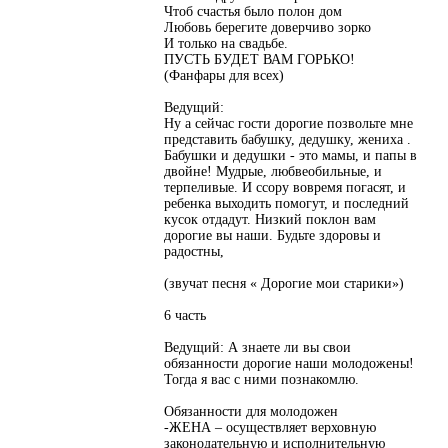
Чтоб счастья было полон дом
Любовь берегите доверчиво зорко
И только на свадьбе.
ПУСТЬ БУДЕТ ВАМ ГОРЬКО!
(Фанфары для всех)
Ведущий:
Ну а сейчас гости дорогие позвольте мне
представить бабушку, дедушку, жениха .
Бабушки и дедушки - это мамы, и папы в
двойне! Мудрые, любвеобильные, и
терпеливые. И ссору вовремя погасят, и
ребенка выходить помогут, и последний
кусок отдадут. Низкий поклон вам
дорогие вы наши. Будьте здоровы и
радостны,
(звучат песня « Дорогие мои старики»)
6 часть
Ведущий: А знаете ли вы свои
обязанности дорогие наши молодожены!
Тогда я вас с ними познакомлю.
Обязанности для молодожен
-ЖЕНА – осуществляет верховную
законодательную и исполнительную