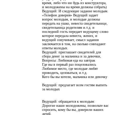
время, либо что ни будь из конструктора,
и молодожены на время должны собрать)
Ведущий: И следующее задание молодым.
«Телефон доверия» Ведущий задает
вопрос молодым, и молодые должны
передать на ушко, невеста свидетельнице,
свидетельница родителям и.т.д. и
последний гость передает ведущему слово
которое передала невеста, жених, и
ведущий озвучивает, смысл задания
заключается в том, на сколько совпадают
ответы молодых.
Ведущий: приглашает свидетелей для
сбора денег за мальчика и за девочки,
Вопросы: Любимая еда на завтрак
Где вы в первый раз поцеловались
Любимое место, где молодые любят
проводить, целоваться, и.т.д.
Кого бы вы хотели, мальчика или девочку
Ведущий: предлагает всем гостям выпить
за молодых
Ведущий: обращается к молодым:
Дорогие наши молодожены, позвольте вас
спросить, кому бы вы, доверили ваших
детей.