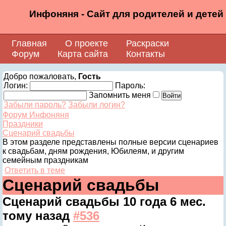
Инфоняня - Сайт для родителей и детей
Главная
О проекте
Раскраски
Форум
Карта сайта
Контакты
Добро пожаловать,
Гость
Логин:
Пароль:
Запомнить меня
Забыли пароль?
Забыли логин?
Форум Инфоняня
Праздники
Сценарий свадьбы
В этом разделе представлены полные версии сценариев
к свадьбам, дням рождения, Юбилеям, и другим
семейным праздникам
Ответить в теме
Сценарий свадьбы
Сценарий свадьбы
10 года 6 мес.
тому назад
#536