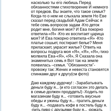
насколько ты его любишь Перед
обязанностями стихотворение И немного
от предков. Вы знаете, что такое семья?
Когда-то о нем не слыхала земля Но Еве
сказал перед свадьбой Адам Сейчас я
тебе семь вопросов задам -Кто деток
родит мне, богиня моя? И Ева покорно
ответила-«Я» -Кто их воспитает царица
моя? И Ева покорно ответила-«Я» -Кто
платье сошьет, постирает белье? Меня
приласкает, украсит жилье? Ответь на
вопросы подруга моя «Я», «Я», «Я»,-тихо
молвила Ева-«Я», «Я», Я Сказала она
знаменитых семь я Вот так на земле
появилась –семья. "Обязанности"-
провожу так: Жених и невеста становятся
спинками друг к другу(см фото)
Даю каждому-дудочку! : -Зарабатывать
деньги буду я... (и кто согласен это делать
в семье-должен продудеть!) -Ходить по
магазинам буду я... -готовить вкусные
обеды и ужины буду я... -тратить деньги
буду я... -подавать кофе в постель буду я.
-пить пиво с друзьями буду я... -рожать