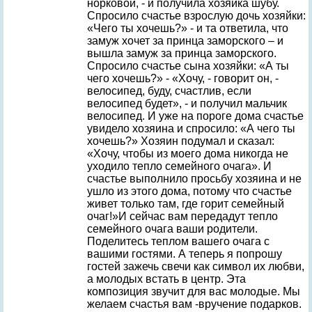
норковой, - и получила хозяйка шубу.
Спросило счастье взрослую дочь хозяйки:
«Чего ты хочешь?» - и та ответила, что
замуж хочет за принца заморского – и
вышла замуж за принца заморского.
Спросило счастье сына хозяйки: «А ты
чего хочешь?» - «Хочу, - говорит он, -
велосипед, буду, счастлив, если
велосипед будет», - и получил мальчик
велосипед. И уже на пороге дома счастье
увидело хозяина и спросило: «А чего ты
хочешь?» Хозяин подумал и сказал:
«Хочу, чтобы из моего дома никогда не
уходило тепло семейного очага». И
счастье выполнило просьбу хозяина и не
ушло из этого дома, потому что счастье
живет только там, где горит семейный
очаг!»И сейчас вам передадут тепло
семейного очага ваши родители.
Поделитесь теплом вашего очага с
вашими гостями. А теперь я попрошу
гостей зажечь свечи как символ их любви,
а молодых встать в центр. Эта
композиция звучит для вас молодые. Мы
желаем счастья вам -вручение подарков.