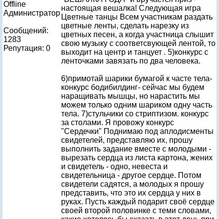
Offline
настоящая вешалка! Следующая игра
Администратор
Цветные танцы Всем участникам раздать
цветные ленты, сделать нарезку из
Сообщений:
цветных песен, а когда участница слышит
1283
свою музыку с соответсвующей лентой, то
Репутация: 0
выходит на центр и танцует . 5)конкурс с
ленточками завязать по два человека.
6)примотай шарики бумагой к часте тела-
конкурс бодибилдинг- сейчас мы будем
наращивать мышцы, но нарастить мы
можем только одним шариком одну часть
тела. 7)стульчики со стриптизом. конкурс
за столами. Я провожу конкурс
"Сердечки" Поднимаю под аплодисменты
свидетелей, представляю их, прошу
выполнить задание вместе с молодыми -
вырезать сердца из листа картона, жених
и свидетель - одно, невеста и
свидетельница - другое сердце. Потом
свидетели садятся, а молодых я прошу
представить, что это их сердца у них в
руках. Пусть каждый подарит своё сердце
своей второй половинке с теми словами,