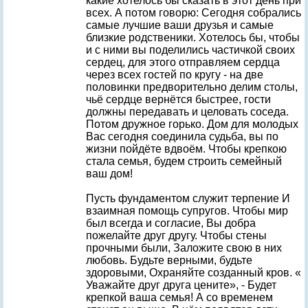
какие хотелось бы сказать в этот день при
всех. А потом говорю: Сегодня собрались
самые лучшие ваши друзья и самые
близкие родственики. Хотелось бы, чтобы
и с ними вы поделились частичкой своих
сердец, для этого отправляем сердца
через всех гостей по кругу - на две
половинки предворительно делим столы,
чьё сердце вернётся быстрее, гости
должны передавать и целовать соседа.
Потом дружное горько. Дом для молодых
Вас сегодня соединила судьба, вы по
жизни пойдёте вдвоём. Чтобы крепкою
стала семья, будем строить семейный
ваш дом!
Пусть фундаментом служит терпение И
взаимная помощь супругов. Чтобы мир
был всегда и согласие, Вы добра
пожелайте друг другу. Чтобы стены
прочными были, Заложите свою в них
любовь. Будьте верными, будьте
здоровыми, Охраняйте созданный кров. «
Уважайте друг друга цените», - Будет
крепкой ваша семья! А со временем