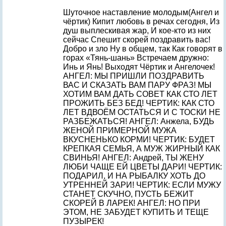
Шуточное наставление молодым(Ангел и
чёртик) Кипит любовь в речах сегодня, Из
душ выплескивая жар, И кое-кто из них
сейчас Спешит скорей поздравить вас!
Добро и зло Ну в общем, так Как говорят в
горах «Тянь-шань» Встречаем дружно:
Инь и Янь! Выходят Чёртик и Ангелочек!
АНГЕЛ: МЫ ПРИШЛИ ПОЗДРАВИТЬ
ВАС И СКАЗАТЬ ВАМ ПАРУ ФРАЗ! МЫ
ХОТИМ ВАМ ДАТЬ СОВЕТ КАК СТО ЛЕТ
ПРОЖИТЬ БЕЗ БЕД! ЧЕРТИК: КАК СТО
ЛЕТ ВДВОЁМ ОСТАТЬСЯ И С ТОСКИ НЕ
РАЗБЕЖАТЬСЯ! АНГЕЛ: Анжела, БУДЬ
ЖЕНОЙ ПРИМЕРНОЙ МУЖА
ВКУСНЕНЬКО КОРМИ! ЧЕРТИК: БУДЕТ
КРЕПКАЯ СЕМЬЯ, А МУЖ ЖИРНЫЙ КАК
СВИНЬЯ! АНГЕЛ: Андрей, ТЫ ЖЕНУ
ЛЮБИ ЧАЩЕ ЕЙ ЦВЕТЫ ДАРИ! ЧЕРТИК:
ПОДАРИЛ, И НА РЫБАЛКУ ХОТЬ ДО
УТРЕННЕЙ ЗАРИ! ЧЕРТИК: ЕСЛИ МУЖУ
СТАНЕТ СКУЧНО, ПУСТЬ БЕЖИТ
СКОРЕЙ В ЛАРЕК! АНГЕЛ: НО ПРИ
ЭТОМ, НЕ ЗАБУДЕТ КУПИТЬ И ТЕЩЕ
ПУЗЫРЕК!