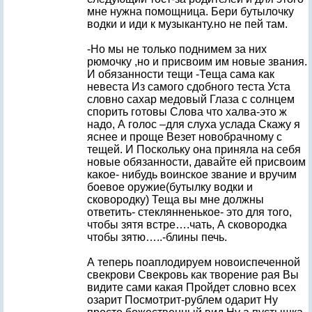
мне нужна помощница. Бери бутылочку
водки и иди к музыканту.но не пей там.
-Но мы не только поднимем за них
рюмочку ,но и присвоим им новые звания.
И обязанности тещи -Теща сама как
невеста Из самого сдобного теста Уста
словно сахар медовый Глаза с солнцем
спорить готовы Слова что халва-это ж
надо, А голос –для слуха услада Скажу я
яснее и проще Везет новобрачному с
тещей. И Поскольку она приняла на себя
новые обязанности, давайте ей присвоим
какое- нибудь воинское звание и вручим
боевое оружие(бутылку водки и
сковородку) Теща вы мне должны
ответить- стеклянненькое- это для того,
чтобы зятя встре….чать, А сковородка
чтобы зятю…..-блины печь.
А теперь поаплодируем новоиспеченной
свекрови Свекровь как творение рая Вы
видите сами какая Пройдет словно всех
озарит Посмотрит-рублем одарит Ну