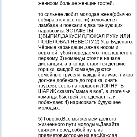
женихом больше женщин гостей.
то сильнее любит молодая жена(обычно
собираются все гости) включается
ламбада и поехали в два танцующих
паровозика ЭСТАФЕТЫ
1)ВЫПИЛ,ЗАКУСИЛ,ПОЖАЛ РУКУ ИЛИ
ПОЦЕЛОВАЛ НЕВЕСТУ 2) Усы Будёного.
Чёрные карандаши ,зажав носом и
верхней губой передаем от последнего к
первому. 3) команды стоят в начале
дистанции, а в конце ставятся детские
горшки, каждой команде даются
семейные труселя, каждый из участников
должен добежать до горшка, снять
труселя, сесть на горшок и ЛОПНУТЬ
ШАРИК сказать"мама я все", в итоге чья
команда быстрей это сделает та и
побеждает. 4) нарисовать будующее
молодых.
5) Говорю;Все мы желаем долгого
жизненного пути молодым.Давайте
свяжем перед собой путь из
предметов,которые на вас.Каждая