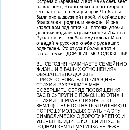
Встреча с караваем И вот мама сеет, веет
на вас рожь, Чтобы дом ваш был хорош.
Осыпает вас пшеницей ярой Чтобы вы
были очень дружной парой. И сейчас вас
благословят родители невесты. И она
кладет вам под пяточки –пяточки ,чтобы
денежки водились целые мешки И как на
Руси говорят: хлеб- всему голова. И вот
отведайте русского хлеба с рук ваших
родителей. Кто откусит больше тот и
глава семьи. -ДОРОГИЕ МОЛОДОЖЕНЫ!
ВЫ СЕГОДНЯ НАЧИНАЕТЕ СЕМЕЙНУЮ
ЖИЗНЬ И В ВАШИХ ОТНОШЕНИЯХ
ОБЯЗАТЕЛЬНО ДОЛЖНЫ
ПРИСУТСТВОВАТЬ 4 ПРИРОДНЫЕ
СТИХИИ. РАЗРЕШИТЕ МНЕ
СОВЕРШИТЬ ОБРЯД ПОСВЯЩЕНИЯ
ВАС В СУПРУГИ С ПОМОЩЬЮ ЭТИХ 4
СТИХИЙ. ПЕРВАЯ СТИХИЯ- ЭТО
ЗЕМЛЯ(СТЕЛЕТСЯ НА ПОЛ РУШНИК) Я
ПОПРОШУ МОЛОДЫХ СТАТЬ НА ЭТУ
СИМВОЛИЧЕСКУЮ ДОРОГУ, КРЕПКО И
УВЕРЕННО ИДИТЕ пО НЕЙ И ПУСТЬ
РОДНАЯ ЗЕМЛЯ-МАТУШКА БЕРЕЖЕТ