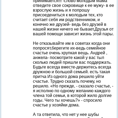
принимается!!! -слово молодым Мама
отведите свое сокровище к ее мужу- в ее
взрослую жизнь и я попрошу
присоедениться к молодым тех, кто
считает себя им родственником, и
конечно же друзей- ведь без друзей в
нашей жизни ничего не бывает.Друзья от
вашей помощи зависит жизнь этой пары.
Не отказывайте им в советах когда они
попросят,берегите их-ведь семейное
счастье очень хрупкая вещь. Андрей ,
анжела- посмотрите какой у вас тыл
сколько людей пришли вас поддержать.
Будьте всегда вместе-держитесь всегда
дружною и большой семьей. есть такая
притча Из одного дома решило уйти
счастье. Трудно сказать почему, но
решило. «Но прежде, - сказало счастье, -
я исполню по одному желанию каждого
члена той семьи, в которой жило долгие
годы. Чего ты хочешь?» - спросило
счастье у хозяйки дома.
А та ответила, что нет у нее шубы