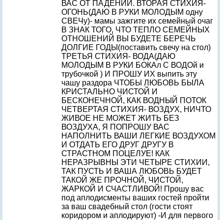
ВАС ОТ ПАДЕНИЙ. ВТОРАЯ СТИХИЯ-
ОГОНЬ(ДАЮ В РУКИ МОЛОДЫМ одну
СВЕЧу)- мамы зажгите их семейный очаг
В ЗНАК ТОГО, ЧТО ТЕПЛО СЕМЕЙНЫХ
ОТНОШЕНИЙ ВЫ БУДЕТЕ БЕРЕЧЬ
ДОЛГИЕ ГОДЫ(поставить свечу на стол)
ТРЕТЬЯ СТИХИЯ- ВОДА(ДАЮ
МОЛОДЫМ В РУКИ БОКАл С ВОДОй и
трубочкой ) И ПРОШУ ИХ выпить эту
чашу раздора ЧТОБЫ ЛЮБОВЬ БЫЛА
КРИСТАЛЬНО ЧИСТОЙ И
БЕСКОНЕЧНОЙ, КАК ВОДНЫЙ ПОТОК
ЧЕТВЕРТАЯ СТИХИЯ- ВОЗДУХ, НИЧТО
ЖИВОЕ НЕ МОЖЕТ ЖИТЬ БЕЗ
ВОЗДУХА, Я ПОПРОШУ ВАС
НАПОЛНИТЬ ВАШИ ЛЕГКИЕ ВОЗДУХОМ
И ОТДАТЬ ЕГО ДРУГ ДРУГУ В
СТРАСТНОМ ПОЦЕЛУЕ! КАК
НЕРАЗРЫВНЫ ЭТИ ЧЕТЫРЕ СТИХИИ,
ТАК ПУСТЬ И ВАША ЛЮБОВЬ БУДЕТ
ТАКОЙ ЖЕ ПРОЧНОЙ, ЧИСТОЙ,
ЖАРКОЙ И СЧАСТЛИВОЙ! Прошу вас
под аплодисменты ваших гостей пройти
за ваш свадебный стол (гости стоят
коридором и аплодируют) -И для первого