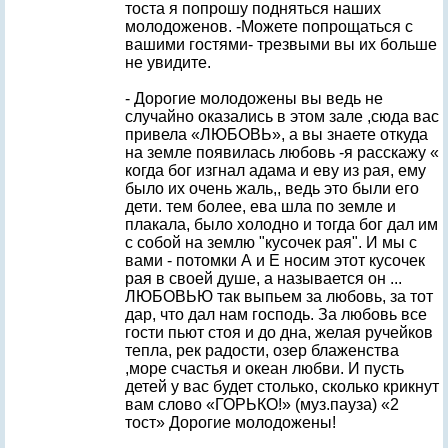
тоста я попрошу подняться наших
молодоженов. -Можете попрощаться с
вашими гостями- трезвыми вы их больше
не увидите.
- Дорогие молодожены вы ведь не
случайно оказались в этом зале ,сюда вас
привела «ЛЮБОВЬ», а вы знаете откуда
на земле появилась любовь -я расскажу «
когда бог изгнал адама и еву из рая, ему
было их очень жаль,, ведь это были его
дети. тем более, ева шла по земле и
плакала, было холодно и тогда бог дал им
с собой на землю "кусочек рая". И мы с
вами - потомки А и Е носим этот кусочек
рая в своей душе, а называется он ...
ЛЮБОВЬЮ так выпьем за любовь, за тот
дар, что дал нам господь. За любовь все
гости пьют стоя и до дна, желая ручейков
тепла, рек радости, озер блаженства
,море счастья и океан любви. И пусть
детей у вас будет столько, сколько крикнут
вам слово «ГОРЬКО!» (муз.пауза) «2
тост» Дорогие молодожены!