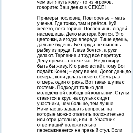
чем вытянуть кому - то из игроков,
говорите: Ваш девиз в СЕКСЕ!
Примеры пословиц: Повторенье – мать
ученья. Где тонко, там и рвётся. Куй
железо, пока горячо. Поспешишь, людей
насмешишь. Дело мастера боится. Это
цветочки, а ягодки впереди. Тише едешь,
дальше будешь. Без труда не вынешь
рыбку из пруда. Глаза боятся, а руки
делают. Терпение и труд всё перетрут.
Делу время – потехе час. Не до жиру,
быть бы живу. Кто рано встаёт, тому Бог
подаёт. Конец – делу венец. Долог день до
вечера, коли делать нечего. Семь раз
отмерь, один отрежь. Вот такая шутка с
гостями. Подходит только для
молодёжной свободной компании. Стулья
ставятся в круг, на стульях сидят
участники, чем больше, тем лучше.
Начинаешь задавать вопросы, на
которые можно ответить положительно
или отрицательно, или -я. Участник
ответивший положительно
пересаживается на правый стул. Если