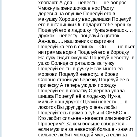
хлопают. А для …невесты… не вопрос
Чмокнуть женишочка в нос Растут
деревья на опушке Поцелуй его в
макушку Хороши у вас делишки Поцелуй
его в штанишки Он подарит тебе брошку
Поцелуй его в ладошку Ну-ка женишок…,
дружок…невесту.. поцелуй в цветок …
Анжела….. наш жених с картинки
Поцелуй-ка его в спинку …Он……..не пьет
ни грамма водки Поцелуй его в бородку
На суку сидит кукушка Поцелуй невесту.. в
ушко Солнце спряталось за тучку
Поцелуй её ты в ручку Если много ел
моркови Поцелуй невесту.. в брови
Словно стройную березку Поцелуй её в
прическу А теперь уж для порядку
Поцелуй её в лопатку С дерева упала
шишка Поцелуй её в лодыжку Ну-ка,
милый наш дружок Целуй невесту….. в
локоток Вы друг другу очень любы
Поцелуйтесь прямо в губы «ГОРЬКО!» -
Кто любит сильнее - невеста или жених?
Проверим? За кем больше соберётся -
если мужчин за невестой больше - значит
сильнее любит молодой муж, а если за