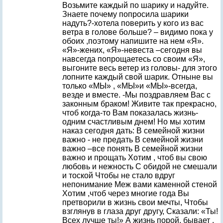
Возьмите каждый по шарику и надуйте.
Знаете почему попросила шарики
надуть?-хотела поверить у кого из вас
ветра в голове больше? – видимо пока у
обоих ,поэтому напишите на нем «Я».
«Я»-жених, «Я»-невеста –сегодня вы
навсегда попрощаетесь со своим «Я»,
выгоните весь ветер из головы- для этого
лопните каждый свой шарик. Отныне вы
только «МЫ» , «МЫ»и «МЫ»-всегда,
везде и вместе. -Мы поздравляем Вас с
законным браком! Живите так прекрасно,
чтоб когда-то Вам показалась жизнь-
одним счастливым днем! Но мы хотим
наказ сегодня дать: В семейной жизни
важно - не предать В семейной жизни
важно –все понять В семейной жизни
важно и прощать Хотим , чтоб вы свою
любовь и нежность С обидой не смешали
и тоской Чтобы не стало вдруг
непонимание Меж вами каменной стеной
Хотим ,чтоб через многие года Вы
претворили в жизнь свои мечты, Чтобы
взглянув в глаза друг другу, Сказали: «Ты!
Всех лучше ты!» А жизнь порой, бывает ,