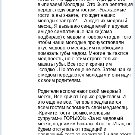
выпиваем! Молодцы! Это была репетиция
перед следующим тостом. -Уважаемые
гости, а вы знаете, что ждет наших
молодых завтра? .... А ждет их медовый
месяц. Я вызываю свидетелей и вручаю
им две симпатичные чашки(сама
подбираю) с медом и говорю что для того
чтобы наши молодые прочувствовали
вкус медового месяца им необходимо
помазать губы медом. Многие пытаются
мед поесть, но с этим строго только
мазать губы. Все гости кричат им
"сладко". Но это еще не все. Затем чашки
с медом передаются молодым и они идут
к своим родителям.
Родители вспоминают свой медовый
месяц. Все кричат Горько родителям. И
это еще не все. Теперь предлагается
всем гостям вспомнить свой мед.месяц.
-Кричите гости громко, молодым
супругам-« ГОРЬКО!» -За их медовый
месяц поднимем бокалы! 4тост» -Итак, не
будем отступать от традиций и
следующий тост-за родителей и для этого