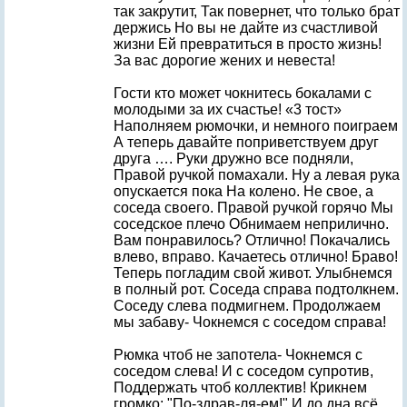
так закрутит, Так повернет, что только брат
держись Но вы не дайте из счастливой
жизни Ей превратиться в просто жизнь!
За вас дорогие жених и невеста!
Гости кто может чокнитесь бокалами с
молодыми за их счастье! «3 тост»
Наполняем рюмочки, и немного поиграем
А теперь давайте поприветствуем друг
друга …. Руки дружно все подняли,
Правой ручкой помахали. Ну а левая рука
опускается пока На колено. Не свое, а
соседа своего. Правой ручкой горячо Мы
соседское плечо Обнимаем неприлично.
Вам понравилось? Отлично! Покачались
влево, вправо. Качаетесь отлично! Браво!
Теперь погладим свой живот. Улыбнемся
в полный рот. Соседа справа подтолкнем.
Соседу слева подмигнем. Продолжаем
мы забаву- Чокнемся с соседом справа!
Рюмка чтоб не запотела- Чокнемся с
соседом слева! И с соседом супротив,
Поддержать чтоб коллектив! Крикнем
громко: "По-здрав-ля-ем!" И до дна всё