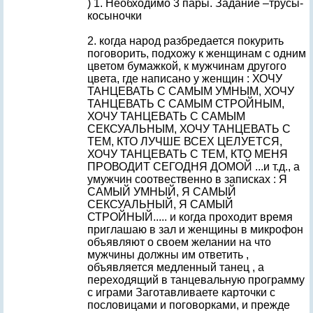
) 1. Необходимо 3 пары. Задание –трусы-
косыночки
2. когда народ разбредается покурить
поговорить, подхожу к женщинам с одним
цветом бумажкой, к мужчинам другого
цвета, где написано у женщин : ХОЧУ
ТАНЦЕВАТЬ С САМЫМ УМНЫМ, ХОЧУ
ТАНЦЕВАТЬ С САМЫМ СТРОЙНЫМ,
ХОЧУ ТАНЦЕВАТЬ С САМЫМ
СЕКСУАЛЬНЫМ, ХОЧУ ТАНЦЕВАТЬ С
ТЕМ, КТО ЛУЧШЕ ВСЕХ ЦЕЛУЕТСЯ,
ХОЧУ ТАНЦЕВАТЬ С ТЕМ, КТО МЕНЯ
ПРОВОДИТ СЕГОДНЯ ДОМОЙ ...и т.д., а
умужчин соотвественно в записках : Я
САМЫЙ УМНЫЙ, Я САМЫЙ
СЕКСУАЛЬНЫЙ, Я САМЫЙ
СТРОЙНЫЙ..... и когда проходит время
приглашаю в зал и женщины в микрофон
объявляют о своем желании на что
мужчины должны им ответить ,
объявляется медленный танец , а
переходящий в танцевальную программу
с играми Заготавливаете карточки с
пословицами и поговорками, и прежде