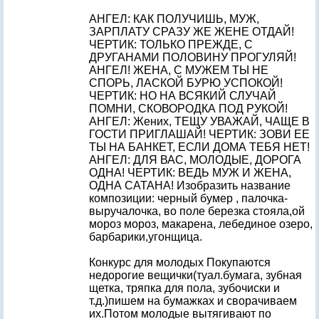
АНГЕЛ: КАК ПОЛУЧИШЬ, МУЖ,
ЗАРПЛАТУ СРАЗУ ЖЕ ЖЕНЕ ОТДАЙ!
ЧЕРТИК: ТОЛЬКО ПРЕЖДЕ, С
ДРУГАНАМИ ПОЛОВИНУ ПРОГУЛЯЙ!
АНГЕЛ! ЖЕНА, С МУЖЕМ ТЫ НЕ
СПОРЬ, ЛАСКОЙ БУРЮ УСПОКОЙ!
ЧЕРТИК: НО НА ВСЯКИЙ СЛУЧАЙ
ПОМНИ, СКОВОРОДКА ПОД РУКОЙ!
АНГЕЛ: Жених, ТЕЩУ УВАЖАЙ, ЧАЩЕ В
ГОСТИ ПРИГЛАШАЙ! ЧЕРТИК: ЗОВИ ЕЕ
ТЫ НА БАНКЕТ, ЕСЛИ ДОМА ТЕБЯ НЕТ!
АНГЕЛ: ДЛЯ ВАС, МОЛОДЫЕ, ДОРОГА
ОДНА! ЧЕРТИК: ВЕДЬ МУЖ И ЖЕНА,
ОДНА САТАНА! Изобразить название
композиции: черный бумер , палочка-
выручалочка, во поле березка стояла,ой
мороз мороз, макарена, лебединое озеро,
барбарики,угонщица.
Конкурс для молодых Покупаются
недорогие вещички(туал.бумага, зубная
щетка, тряпка для пола, зубочиски и
т.д.)пишем на бумажках и сворачиваем
их.Потом молодые вытягивают по