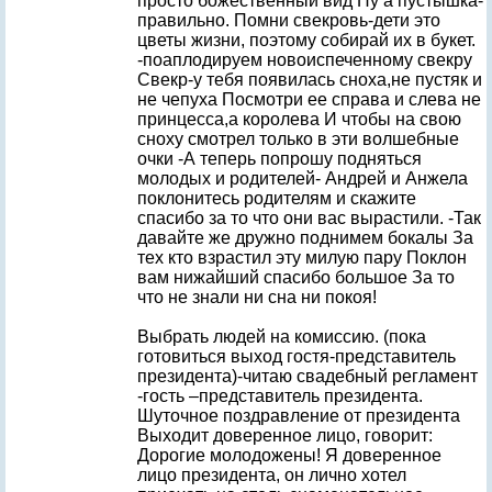
просто божественный вид Ну а пустышка-
правильно. Помни свекровь-дети это
цветы жизни, поэтому собирай их в букет.
-поаплодируем новоиспеченному свекру
Свекр-у тебя появилась сноха,не пустяк и
не чепуха Посмотри ее справа и слева не
принцесса,а королева И чтобы на свою
сноху смотрел только в эти волшебные
очки -А теперь попрошу подняться
молодых и родителей- Андрей и Анжела
поклонитесь родителям и скажите
спасибо за то что они вас вырастили. -Так
давайте же дружно поднимем бокалы За
тех кто взрастил эту милую пару Поклон
вам нижайший спасибо большое За то
что не знали ни сна ни покоя!
Выбрать людей на комиссию. (пока
готовиться выход гостя-представитель
президента)-читаю свадебный регламент
-гость –представитель президента.
Шуточное поздравление от президента
Выходит доверенное лицо, говорит:
Дорогие молодожены! Я доверенное
лицо президента, он лично хотел