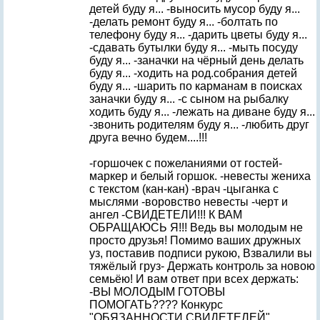
детей буду я... -выносить мусор буду я...
-делать ремонт буду я... -болтать по
телефону буду я... -дарить цветы буду я...
-сдавать бутылки буду я... -мыть посуду
буду я... -заначки на чёрный день делать
буду я... -ходить на род.собрания детей
буду я... -шарить по карманам в поисках
заначки буду я... -с сыном на рыбалку
ходить буду я... -лежать на диване буду я...
-звонить родителям буду я... -любить друг
друга вечно будем....!!!
-горшочек с пожеланиями от гостей-
маркер и белый горшок. -невесты жениха
с текстом (кан-кан) -врач -цыганка с
мыслями -воровство невесты -черт и
ангел -СВИДЕТЕЛИ!!! К ВАМ
ОБРАЩАЮСЬ Я!!! Ведь вы молодым не
просто друзья! Помимо ваших дружных
уз, поставив подписи рукою, Взвалили вы
тяжёлый груз- Держать контроль за новою
семьёю! И вам ответ при всех держать:
-ВЫ МОЛОДЫМ ГОТОВЫ
ПОМОГАТЬ???? Конкурс
"ОБЯЗАННОСТИ СВИДЕТЕЛЕЙ"