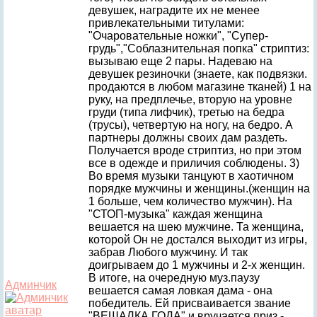
девушек, наградите их не менее
привлекательными титулами:
"Очаровательные ножки", "Супер-
грудь","Соблазнительная попка" стриптиз:
вызываю еще 2 пары. Надеваю на
девушек резиночки (знаете, как подвязки.
продаются в любом магазине тканей) 1 на
руку, на предплечье, вторую на уровне
груди (типа лифчик), третью на бедра
(трусы), четвертую на ногу, на бедро. А
партнеры должны своих дам раздеть.
Получается вроде стриптиз, но при этом
все в одежде и приличия соблюдены. 3)
Во время музыки танцуют в хаотичном
порядке мужчины и женщины.(женщин на
1 больше, чем количество мужчин). На
"СТОП-музыка" каждая женщина
вешается на шею мужчине. Та женщина,
которой Он не достался выходит из игры,
забрав Любого мужчину. И так
доигрываем до 1 мужчины и 2-х женщин.
В итоге, на очередную муз.паузу
Админчик
вешается самая ловкая дама - она
победитель. Ей присваивается звание
"ВЕШАЛКА ГОДА" и вручается приз -