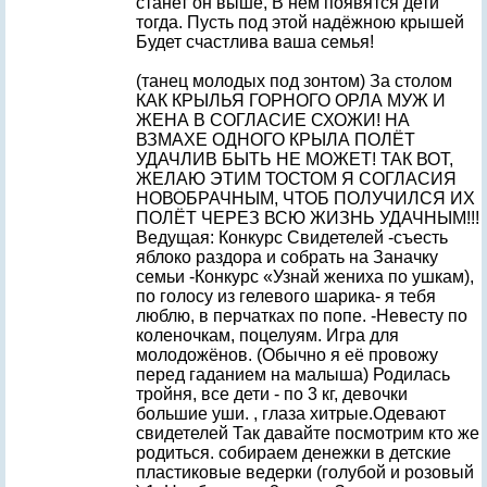
станет он выше, В нём появятся дети
тогда. Пусть под этой надёжною крышей
Будет счастлива ваша семья!
(танец молодых под зонтом) За столом
КАК КРЫЛЬЯ ГОРНОГО ОРЛА МУЖ И
ЖЕНА В СОГЛАСИЕ СХОЖИ! НА
ВЗМАХЕ ОДНОГО КРЫЛА ПОЛЁТ
УДАЧЛИВ БЫТЬ НЕ МОЖЕТ! ТАК ВОТ,
ЖЕЛАЮ ЭТИМ ТОСТОМ Я СОГЛАСИЯ
НОВОБРАЧНЫМ, ЧТОБ ПОЛУЧИЛСЯ ИХ
ПОЛЁТ ЧЕРЕЗ ВСЮ ЖИЗНЬ УДАЧНЫМ!!!
Ведущая: Конкурс Свидетелей -съесть
яблоко раздора и собрать на Заначку
семьи -Конкурс «Узнай жениха по ушкам),
по голосу из гелевого шарика- я тебя
люблю, в перчатках по попе. -Невесту по
коленочкам, поцелуям. Игра для
молодожёнов. (Обычно я её провожу
перед гаданием на малыша) Родилась
тройня, все дети - по 3 кг, девочки
большие уши. , глаза хитрые.Одевают
свидетелей Так давайте посмотрим кто же
родиться. собираем денежки в детские
пластиковые ведерки (голубой и розовый