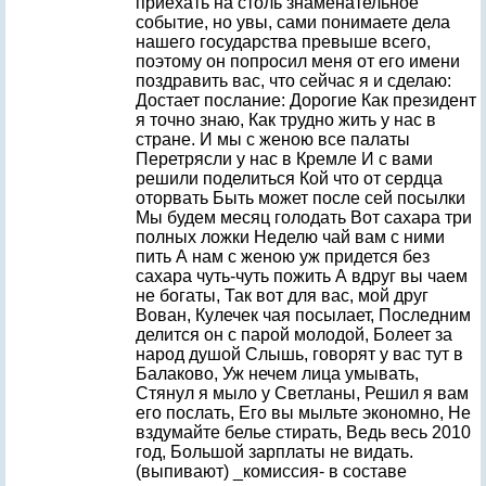
приехать на столь знаменательное
событие, но увы, сами понимаете дела
нашего государства превыше всего,
поэтому он попросил меня от его имени
поздравить вас, что сейчас я и сделаю:
Достает послание: Дорогие Как президент
я точно знаю, Как трудно жить у нас в
стране. И мы с женою все палаты
Перетрясли у нас в Кремле И с вами
решили поделиться Кой что от сердца
оторвать Быть может после сей посылки
Мы будем месяц голодать Вот сахара три
полных ложки Неделю чай вам с ними
пить А нам с женою уж придется без
сахара чуть-чуть пожить А вдруг вы чаем
не богаты, Так вот для вас, мой друг
Вован, Кулечек чая посылает, Последним
делится он с парой молодой, Болеет за
народ душой Слышь, говорят у вас тут в
Балаково, Уж нечем лица умывать,
Стянул я мыло у Светланы, Решил я вам
его послать, Его вы мыльте экономно, Не
вздумайте белье стирать, Ведь весь 2010
год, Большой зарплаты не видать.
(выпивают) _комиссия- в составе