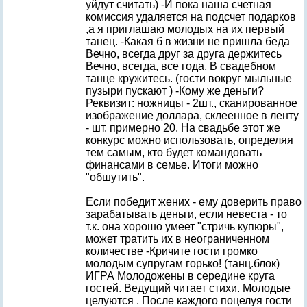
уйдут считать) -И пока наша счетная
комиссия удаляется на подсчет подарков
,а я приглашаю молодых на их первый
танец. -Какая б в жизни не пришла беда
Вечно, всегда друг за друга держитесь
Вечно, всегда, все года, В свадебном
танце кружитесь. (гости вокруг мыльные
пузыри пускают ) -Кому же деньги?
Реквизит: ножницы - 2шт., сканированное
изображение доллара, склеенное в ленту
- шт. примерно 20. На свадьбе этот же
конкурс можно использовать, определяя
тем самым, кто будет командовать
финансами в семье. Итоги можно
"обшутить".
Если победит жених - ему доверить право
зарабатывать деньги, если невеста - то
т.к. она хорошо умеет "стричь купюры",
может тратить их в неограниченном
количестве -Кричите гости громко
молодым супругам горько! (танц.блок)
ИГРА Молодожены в середине круга
гостей. Ведущий читает стихи. Молодые
целуются . После каждого поцелуя гости