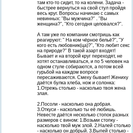
там кто-то сидит, то на колени. Задача -
быстрее вернуться на свой стул пройдя
весь круг. Вопросы начинаю с самых
невинных: "Вы мужчина?" . "Вы
женщина?", "Кто сегодня целовался?".
А там уже по компании смотришь как
реагируют: " На ком чёрное бельё?", "У
кого есть любовник(ца)?", "Кто любит секс
на природе?" В такой азарт входят!
Бывает и на второй круг переходят, не
хотят останавливаться, и по 5 человек на
одном стуле собираются, а потом всей
гурьбой на каждом вопросе
пересаживаются. Смеху бывает! Жениху
даётся булка хлеба, нож и солонка:
1.Отрежь столько - насколько твоя жена
злая.
2.Посоли - насколько она добрая.
3.Откуси - насколько ты её любишь.
Невесте даётся несколько стопок разных
размеров с вином: 1.Возьми стопку -
насколько твой муж злой. 2.Налей столько
- насколько он добрый. 3.Выпей столько -