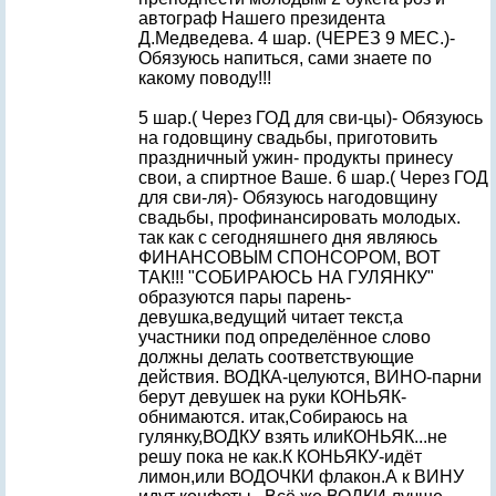
автограф Нашего президента
Д.Медведева. 4 шар. (ЧЕРЕЗ 9 МЕС.)-
Обязуюсь напиться, сами знаете по
какому поводу!!!
5 шар.( Через ГОД для сви-цы)- Обязуюсь
на годовщину свадьбы, приготовить
праздничный ужин- продукты принесу
свои, а спиртное Ваше. 6 шар.( Через ГОД
для сви-ля)- Обязуюсь нагодовщину
свадьбы, профинансировать молодых.
так как с сегодняшнего дня являюсь
ФИНАНСОВЫМ СПОНСОРОМ, ВОТ
ТАК!!! "СОБИРАЮСЬ НА ГУЛЯНКУ"
образуются пары парень-
девушка,ведущий читает текст,а
участники под определённое слово
должны делать соответствующие
действия. ВОДКА-целуются, ВИНО-парни
берут девушек на руки КОНЬЯК-
обнимаются. итак,Собираюсь на
гулянку,ВОДКУ взять илиКОНЬЯК...не
решу пока не как.К КОНЬЯКУ-идёт
лимон,или ВОДОЧКИ флакон.А к ВИНУ