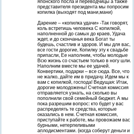
японского посла и переводчицы а также
представителя президента мы попросим
копилка (выходят под мани,мани)
Дарение – «копилка удачи» -Так говорят,
коль встретишь человека С копилкой,
наполненной до самых до краев, Удача
ждет, и до скончанья века Богат ты
будешь, счастлив и здоров. И мы для вас,
все гости дорогие, Копилку эту к свадьбе
припасли, Ее наполним, чтобы молодые
Всю жизнь со счастьем только в ногу шли.
Наполним вместе мы ее удачей.
Конвертики, подарки – все сюда. Все, что
не жалко, дайте им в придачу. Идем мы к
вам с копилкой, господа! Ведущая: Итак,
дорогие молодожены! Счетная комиссия
отправляется узнать, на сколько вы
пополнили свой семейный бюджет. А мы
пока разрешим вопрос: кто будет у вас
распределять те средства, которые
оказались в нем. Счетная комиссия,
приступайте к работе, мы провожаем вас
бурными, нетерпеливыми
аплодисментами. (когда соберут деньги и