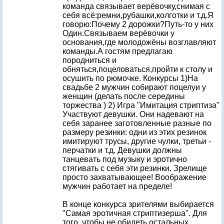
команда связывает верёвочку,снимая с
себя всё:ремни,рубашки,колготки и т.д.Я
говорю:Почему 2 дорожки?Путь-то у них
Один.Связываем верёвочки у
основания,где молодожёны возглавляют
команды.А гостям предлагаю
породниться и
обняться,поцеловаться,пройти к столу и
осушить по рюмочке. Конкурсы 1)На
свадьбе 2 мужчин собирают поцелуи у
женщин (делать после середины
торжества ) 2) Игра "Имитация стриптиза"
Участвуют девушки. Они надевают на
себя заранее заготовленные разные по
размеру резинки: одни из этих резинок
имитируют трусы, другие чулки, третьи -
перчатки и т.д. Девушки должны
танцевать под музыку и эротично
стягивать с себя эти резинки. Зрелище
просто захватывающее! Воображение
мужчин работает на пределе!
В конце конкурса зрителями выбирается
"Самая эротичная стриптизерша". Для
того, чтобы не обидеть остальных