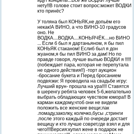
идут конфеты...Всё же ВОДКИ лучше
нету!!В голове стоит вопрос:может ВОДКИ
кто принёс?
У толяна был КОНЬЯК,не допьём его
некак!А ВИНО, а что ВИНО-10 градусов
оно. Не
ВОДКА....ВОДКА....КОНЬЯЧЁК....но ВИНО
... Если б был я дартаньяном, я бы пил
КОНЬЯК стаканом! Еслиб был я дон
жуаном,я бы пил ВИНО за дам! Но по
правде говоря, лучше выпью ВОДКИ я !!!!!
(побеждает пара, которая не перепутала
не одного действия!!) -торт аукцион
-бросание букета и Перед бросанием
подвязки: Я проводила на свадьбе игру:
Лучший врун- прошла на ура!!!! Ставятся
в шеренгу ребята человек 5-6,желательно
выбрать обладающих чувством юмора!! В
карман каждому,чтоб они не видели
положить все женские вещи:лак
.помаду,заколку, колечко,бусы ,стринги
,после этого каждый по очереди достает
вещицу и кто лучше соврет,где взял и для
чего!!!Версия:купил жене в подарок не