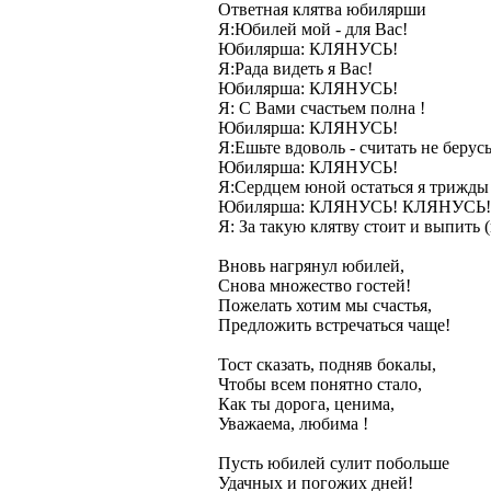
Ответная клятва юбилярши
Я:Юбилей мой - для Вас!
Юбилярша: КЛЯНУСЬ!
Я:Рада видеть я Вас!
Юбилярша: КЛЯНУСЬ!
Я: С Вами счастьем полна !
Юбилярша: КЛЯНУСЬ!
Я:Ешьте вдоволь - считать не берусь
Юбилярша: КЛЯНУСЬ!
Я:Сердцем юной остаться я трижды
Юбилярша: КЛЯНУСЬ! КЛЯНУСЬ
Я: За такую клятву стоит и выпить 
Вновь нагрянул юбилей,
Снова множество гостей!
Пожелать хотим мы счастья,
Предложить встречаться чаще!
Тост сказать, подняв бокалы,
Чтобы всем понятно стало,
Как ты дорога, ценима,
Уважаема, любима !
Пусть юбилей сулит побольше
Удачных и погожих дней!