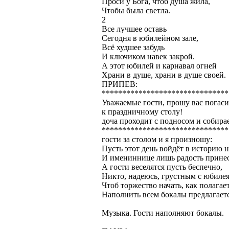
Проси у Бога, чтоб душа жила,
Чтобы была светла.
2
Все лучшее оставь
Сегодня в юбилейном зале,
Всё худшее забудь
И ключиком навек закрой.
А этот юбилей и карнавал огней
Храни в душе, храни в душе своей.
ПРИПЕВ:
*******************************
Уважаемые гости, прошу вас погаси
к праздничному столу!
доча проходит с подносом и собира
*******************************
гости за столом и я произношу:
Пусть этот день войдёт в историю н
И имениннице лишь радость принес
А гости веселятся пусть беспечно,
Никто, надеюсь, грустным с юбилея
Чтоб торжество начать, как полагает
Наполнить всем бокалы предлагаетс
Музыка. Гости наполняют бокалы.