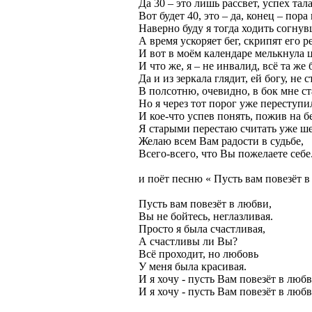
Да 30 – это лишь рассвет, успех тал
Вот будет 40, это – да, конец – пора 
Наверно буду я тогда ходить согнув
А время ускоряет бег, скрипят его р
И вот в моём календаре мелькнула ц
И что же, я – не инвалид, всё та же 
Да и из зеркала глядит, ей богу, не с
В полсотню, очевидно, в бок мне ст
Но я через тот порог уже переступ
И кое-что успев понять, пожив на б
Я старыми перестаю считать уже ш
Желаю всем Вам радости в судьбе,
Всего-всего, что Вы пожелаете себе
и поёт песню « Пусть вам повезёт 
Пусть вам повезёт в любви,
Вы не бойтесь, неглазливая.
Просто я была счастливая,
А счастливы ли Вы?
Всё проходит, но любовь
У меня была красивая.
И я хочу - пусть Вам повезёт в любв
И я хочу - пусть Вам повезёт в любв