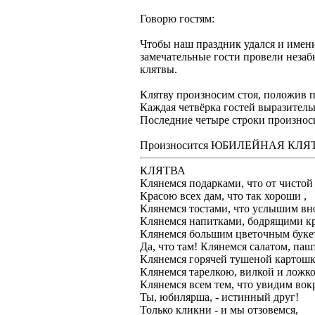
Говорю гостям:
Чтобы наш праздник удался и имен
замечательные гости провели неза
клятвы.
Клятву произносим стоя, положив п
Каждая четвёрка гостей выразитель
Последние четыре строки произноси
Произносится ЮБИЛЕЙНАЯ КЛЯ
КЛЯТВА
Клянемся подарками, что от чистой
Красою всех дам, что так хороши ,
Клянемся тостами, что услышим вн
Клянемся напитками, бодрящими кр
Клянемся большим цветочным буке
Да, что там! Клянемся салатом, паш
Клянемся горячей тушеной картошк
Клянемся тарелкою, вилкой и ложко
Клянемся всем тем, что увидим вок
Ты, юбилярша, - истинный друг!
Только кликни - и мы отзовемся,