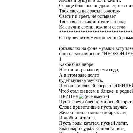
Жизнь и бушует в 55, и кипит,
Сердце большое не дремлет, не спит
Твоя свеча как звезда золотая-
Светит и греет, не остывает.
Твоя свеча - как источник тепла,
Как лучик света, нежна и светла.
*******************************
Сразу звучит « Неоконченный рома
(объявляю на фоне музыки-вступ
пою на мотив песни "НЕОКОНЧЕНН
1
Какое б на дворе
Нас ни встречало время года,
А в этом зале долго
будет музыка звучать.
И огоньки свечей согреют ЮБИЛЕ
Чтоб стал он всем и ближе, и родне
ПРИПЕВ
все вместе)
Пусть свечи блестками огней горят,
Слова приветливые пусть звучат,
Желают много-много добрых лет,
И любви, и тепла.
Пусть годы катятся, пускай летят,
Благодари судьбу за полста пять,