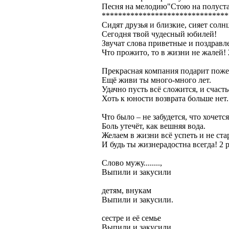
Песня на мелодию"Стою на полуста
*******************************
Сидят друзья и близкие, сияет солнц
Сегодня твой чудесный юбилей!
Звучат слова приветные и поздравл
Что прожито, то в жизни не жалей! 
Прекрасная компания подарит поже
Ещё живи ты много-много лет.
Удачно пусть всё сложится, и счаст
Хоть к юности возврата больше нет.
Что было – не забудется, что хочется
Боль утечёт, как вешняя вода.
Желаем в жизни всё успеть и не ста
И будь ты жизнерадостна всегда! 2 р
Слово мужу........,
Выпили и закусили
детям, внукам
Выпили и закусили.
сестре и её семье
Выпили и закусили.