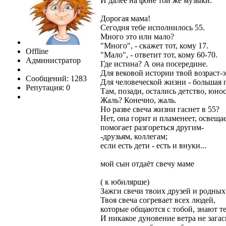
И далее на фоне той же музыки:
Дорогая мама!
Сегодня тебе исполнилось 55.
Много это или мало?
"Много", - скажет тот, кому 17.
Offline
"Мало", - ответит тот, кому 60-70.
Администратор
Где истина? А она посередине.
Для вековой истории твой возраст-э
Сообщений: 1283
Для человеческой жизни - большая 
Репутация: 0
Там, позади, остались детство, юнос
Жаль? Конечно, жаль.
Но разве свеча жизни гаснет в 55?
Нет, она горит и пламенеет, освещае
помогает разгореться другим-
-друзьям, коллегам;
если есть дети - есть и внуки...
мой сын отдаёт свечу маме
( к юбилярше)
Зажги свечи твоих друзей и родных
Твоя свеча согревает всех людей,
которые общаются с тобой, знают те
И никакое дуновение ветра не загаси