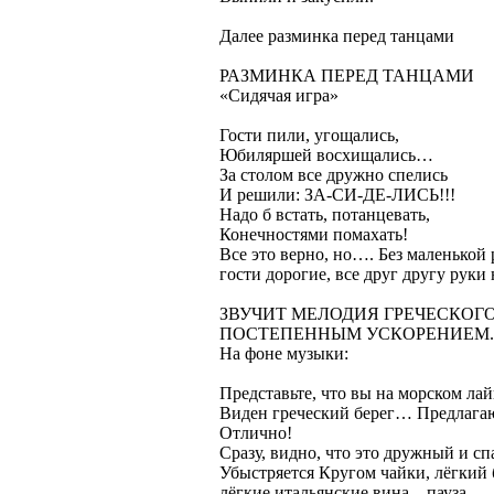
Далее разминка перед танцами
РАЗМИНКА ПЕРЕД ТАНЦАМИ
«Сидячая игра»
Гости пили, угощались,
Юбиляршей восхищались…
За столом все дружно спелись
И решили: ЗА-СИ-ДЕ-ЛИСЬ!!!
Надо б встать, потанцевать,
Конечностями помахать!
Все это верно, но…. Без маленькой 
гости дорогие, все друг другу руки
ЗВУЧИТ МЕЛОДИЯ ГРЕЧЕСКОГО
ПОСТЕПЕННЫМ УСКОРЕНИЕМ.
На фоне музыки:
Представьте, что вы на морском лай
Виден греческий берег… Предлагаю 
Отлично!
Сразу, видно, что это дружный и с
Убыстряется Кругом чайки, лёгкий б
лёгкие итальянские вина…пауза