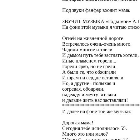
Под звуки фанфар входит мама.
ЗВУЧИТ МУЗЫКА «Годы мои» А.П
На фоне этой музыки я читаю стихо
Огней на жизненной дороге
Встречалось очень-очень много.
Чадили многие и тлели
И дымом путь тебе застлать хотели,
Иные пламенем горели...
Горели ярко, но не грели.
А были те, что обжигали
И шрам на сердце оставляли.
Но, а другие - полыхая и
согревая, ободряли,
надежду и мечту вселяли
и дальше жить нас заставляли!
*******************************
И далее на фоне той же музыки:
Дорогая мама!
Сегодня тебе исполнилось 55.
Много это или мало?
"Много", - скажет тот, кому 17.