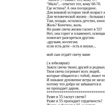
"Мало", - ответит тот, кому 60-70.
Где истина? А она посередине.
Для вековой истории твой возраст-э
Для человеческой жизни - большая 
Там, позади, остались детство, юнос
Жаль? Конечно, жаль.
Но разве свеча жизни гаснет в 55?
Нет, она горит и пламенеет, освещае
помогает разгореться другим-
-друзьям, коллегам;
если есть дети - есть и внуки...
мой сын отдаёт свечу маме
( к юбилярше)
Зажги свечи твоих друзей и родных
Твоя свеча согревает всех людей,
которые общаются с тобой, знают те
И никакое дуновение ветра не загаси
потому что добро не забывается и
не пропадает даром.
*******************************
Разве в 55 гаснут свечи?
Разве в 55 пропадает сердечность?