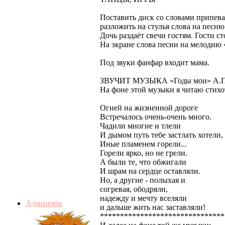
Поставить диск со словами припев
разложить на стулья слова на песн
Дочь раздаёт свечи гостям. Гости ст
На экране слова песни на мелодию
Под звуки фанфар входит мама.
ЗВУЧИТ МУЗЫКА «Годы мои» А.П
На фоне этой музыки я читаю стихо
Огней на жизненной дороге
Встречалось очень-очень много.
Чадили многие и тлели
И дымом путь тебе застлать хотели,
Иные пламенем горели...
Горели ярко, но не грели.
А были те, что обжигали
И шрам на сердце оставляли.
Но, а другие - полыхая и
согревая, ободряли,
надежду и мечту вселяли
Админчик
и дальше жить нас заставляли!
*******************************