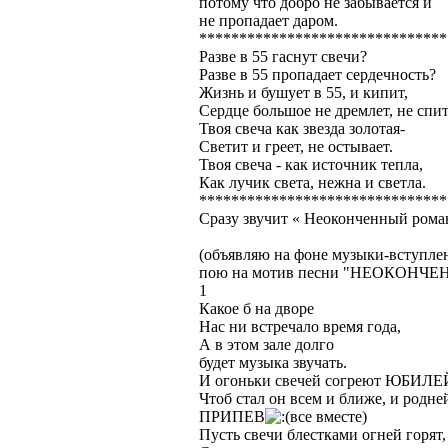
потому что добро не забывается и
не пропадает даром.
*******************************
Разве в 55 гаснут свечи?
Разве в 55 пропадает сердечность?
Жизнь и бушует в 55, и кипит,
Сердце большое не дремлет, не спит
Твоя свеча как звезда золотая-
Светит и греет, не остывает.
Твоя свеча - как источник тепла,
Как лучик света, нежна и светла.
*******************************
Сразу звучит « Неоконченный рома
(объявляю на фоне музыки-вступ
пою на мотив песни "НЕОКОНЧЕНН
1
Какое б на дворе
Нас ни встречало время года,
А в этом зале долго
будет музыка звучать.
И огоньки свечей согреют ЮБИЛЕ
Чтоб стал он всем и ближе, и родне
ПРИПЕВ
все вместе)
Пусть свечи блестками огней горят,