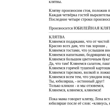
клятвы.
Клятву произносим стоя, положив п
Каждая четвёрка гостей выразитель
Последние четыре строки произноси
Произносится ЮБИЛЕЙНАЯ КЛЯ
КЛЯТВА
Клянемся подарками, что от чистой
Красою всех дам, что так хороши ,
Клянемся тостами, что услышим вн
Клянемся напитками, бодрящими кр
Клянемся большим цветочным буке
Да, что там! Клянемся салатом, паш
Клянемся горячей тушеной картошк
Клянемся тарелкою, вилкой и ложко
Клянемся всем тем, что увидим вок
Ты, юбилярша, - истинный друг!
Только кликни - и мы отзовемся,
Клянемся, клянемся, клянемся!
Пока мама говорит клятву, Лена вс
юбилярше после её слов: «клянусь, 