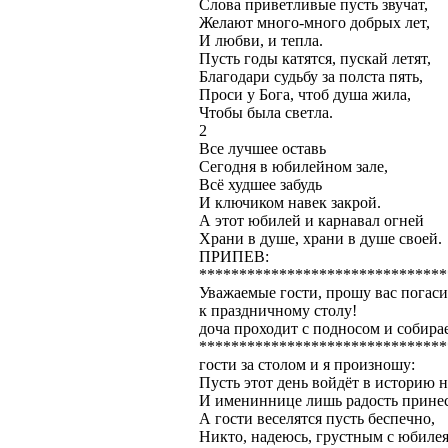
Слова приветливые пусть звучат,
Желают много-много добрых лет,
И любви, и тепла.
Пусть годы катятся, пускай летят,
Благодари судьбу за полста пять,
Проси у Бога, чтоб душа жила,
Чтобы была светла.
2
Все лучшее оставь
Сегодня в юбилейном зале,
Всё худшее забудь
И ключиком навек закрой.
А этот юбилей и карнавал огней
Храни в душе, храни в душе своей.
ПРИПЕВ:
*******************************
Уважаемые гости, прошу вас погаси
к праздничному столу!
доча проходит с подносом и собира
*******************************
гости за столом и я произношу:
Пусть этот день войдёт в историю н
И имениннице лишь радость принес
А гости веселятся пусть беспечно,
Никто, надеюсь, грустным с юбилея