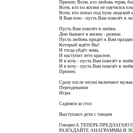
Припев: Всем, кто любовь теряя, бо
Всем, кто по жизни не научился пл
Всем, кто попал под пули людской 
Я Вам пою - пусть Вам повезёт в л
Пусть Вам повезёт в любви.
Дни бывают в жизни - разные.
Пусть любовь придёт к Вам праздн
Который ждёте Вы!
И тогда уйдёт зима,
И наступит лето красное,
И я хочу - пусть Вам повезёт в люб
И я хочу - пусть Вам повезёт в люб
Припев:
Сразу после песни включают музык
Переодевания
Игры
Садимся за стол
Выступают дети с танцем
Говорю:А ТЕПЕРЬ ПРЕДЛАГАЮ
РАЗГАДАЙТЕ АНАГРАММЫ И Л