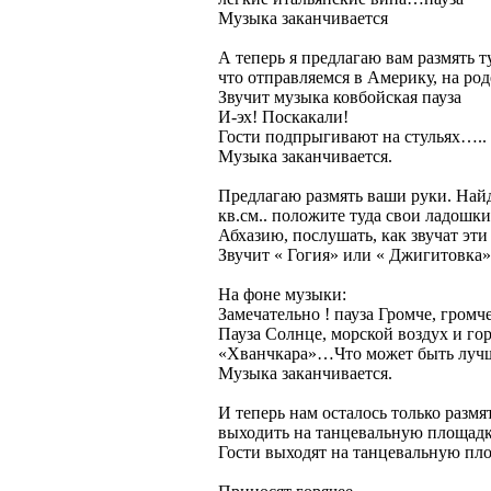
Музыка заканчивается
А теперь я предлагаю вам размять т
что отправляемся в Америку, на ро
Звучит музыка ковбойская пауза
И-эх! Поскакали!
Гости подпрыгивают на стульях…..
Музыка заканчивается.
Предлагаю размять ваши руки. Найд
кв.см.. положите туда свои ладошк
Абхазию, послушать, как звучат эти
Звучит « Гогия» или « Джигитовка»
На фоне музыки:
Замечательно ! пауза Громче, громч
Пауза Солнце, морской воздух и г
«Хванчкара»…Что может быть луч
Музыка заканчивается.
И теперь нам осталось только разм
выходить на танцевальную площадку
Гости выходят на танцевальную пл