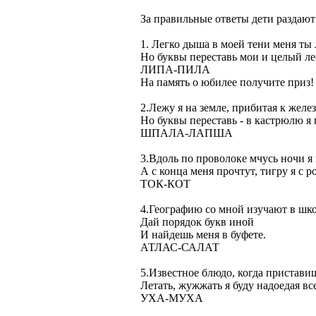
За правильные ответы дети раздают
1. Легко дыша в моей тени меня ты 
Но буквы переставь мои и целый л
ЛИПА-ПИЛА
На память о юбилее получите приз!
2.Лежу я на земле, прибитая к желез
Но буквы переставь - в кастрюлю я 
ШПАЛА-ЛАПША
3.Вдоль по проволоке мчусь ночи я 
А с конца меня прочтут, тигру я с р
ТОК-КОТ
4.Географию со мной изучают в шко
Дай порядок букв иной
И найдешь меня в буфете.
АТЛАС-САЛАТ
5.Известное блюдо, когда пристави
Летать, жужжать я буду надоедая вс
УХА-МУХА