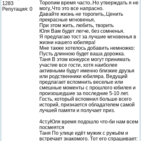
Торопим время часто..Но утверждать я не
1283
могу,.Что это все напрасно.
Репутация: 0
Давайте жизнь не торопить,.Ценить
прекрасные мгновенья,
При этом жить, любить, творить
Юля Вам будет легче, без сомненья.
Я предлагаю тост за лучшие мгновенья в
жизни нашего юбиляра!
Мне также хотелось добавить немножко:
Пусть длинною будет ваша дорожка.
Таня В этом конкурсе могут принимать
участие все гости, хотя наиболее
активными будут именно близкие друзья
или родственники юбиляра. Ведущий
предлагает вспомнить веселые или
смешные моменты с прошлого юбилея и
произошедшие за последние 5-10 лет.
Гость, который вспомнил больше всего
историй, признается обладателем самой
лучшей памяти и получает приз.
4ст.уЮля время подошло что-би нам всем
посмеятся
Таня По улице идёт мужик с ружьём и
встречает знакомого. Тот его спрашивает: