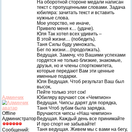
На оборотной стороне медали написан
текст с пропущенными словами. Задача
юбиляра: зачитать текст и вставить
нужные слова.
Мое упорство, не иначе,
Привело меня к… (удаче).
Юля Так хотел всех удивить –
В этой жизни… (победить).
Таня Силы буду умножать,
Бег по жизни…(продолжать).
Ведущая. Замечу, что Вашими успехами
гордятся не только близкие, знакомые,
друзья, но и члены спорткомитета,
которые передают Вам эти ценные
именные подарки.
Юля Ведущая. Чтоб результат Ваш был
высок,
Пейте только этот сок!
Админчик
Юбиляру вручают сок «Чемпион»
Ведущая. Чипсы дарят для порядка,
Таня Чтоб зубам была зарядка.
Offline
Вручаются чипсы «Наш чемпион»
Администратор
Ведущая. Каждый день все принимайте
И про спорт не забывайте!
Таня ведущая. Живем мы с вами на бегу,
Сообщений: