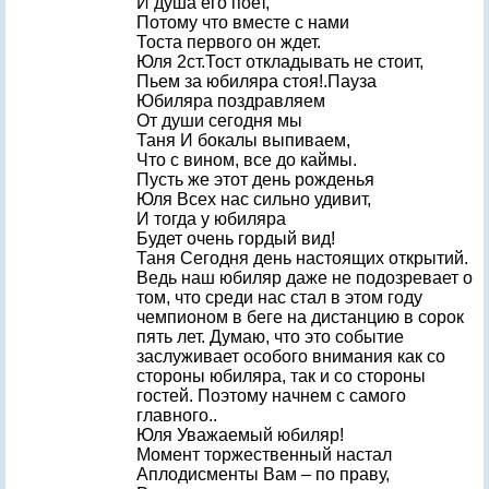
И душа его поет,
Потому что вместе с нами
Тоста первого он ждет.
Юля 2ст.Тост откладывать не стоит,
Пьем за юбиляра стоя!.Пауза
Юбиляра поздравляем
От души сегодня мы
Таня И бокалы выпиваем,
Что с вином, все до каймы.
Пусть же этот день рожденья
Юля Всех нас сильно удивит,
И тогда у юбиляра
Будет очень гордый вид!
Таня Сегодня день настоящих открытий.
Ведь наш юбиляр даже не подозревает о
том, что среди нас стал в этом году
чемпионом в беге на дистанцию в сорок
пять лет. Думаю, что это событие
заслуживает особого внимания как со
стороны юбиляра, так и со стороны
гостей. Поэтому начнем с самого
главного..
Юля Уважаемый юбиляр!
Момент торжественный настал
Аплодисменты Вам – по праву,