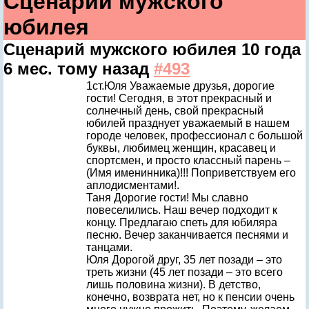
Сценарий мужского
юбилея
Сценарий мужского юбилея
10 года
6 мес. тому назад
#493
1ст.Юля Уважаемые друзья, дорогие
гости! Сегодня, в этот прекрасный и
солнечный день, свой прекрасный
юбилей празднует уважаемый в нашем
городе человек, профессионал с большой
буквы, любимец женщин, красавец и
спортсмен, и просто классный парень –
(Имя именинника)!!! Поприветствуем его
аплодисментами!.
Таня Дорогие гости! Мы славно
повеселились. Наш вечер подходит к
концу. Предлагаю спеть для юбиляра
песню. Вечер заканчивается песнями и
танцами.
Юля Дорогой друг, 35 лет позади – это
треть жизни (45 лет позади – это всего
лишь половина жизни). В детство,
конечно, возврата нет, но к пенсии очень