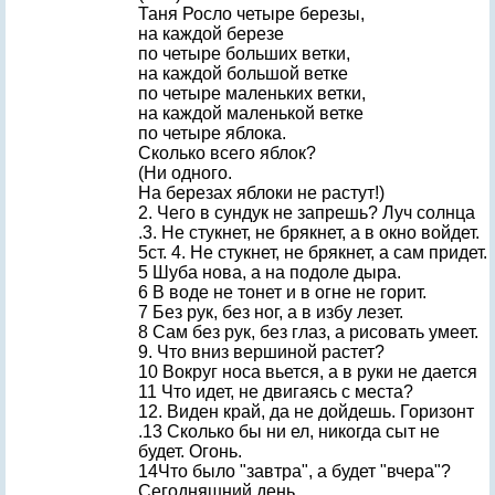
Таня Росло четыре березы,
на каждой березе
по четыре больших ветки,
на каждой большой ветке
по четыре маленьких ветки,
на каждой маленькой ветке
по четыре яблока.
Сколько всего яблок?
(Ни одного.
На березах яблоки не растут!)
2. Чего в сундук не запрешь? Луч солнца
.3. Не стукнет, не брякнет, а в окно войдет.
5ст. 4. Не стукнет, не брякнет, а сам придет.
5 Шуба нова, а на подоле дыра.
6 В воде не тонет и в огне не горит.
7 Без рук, без ног, а в избу лезет.
8 Сам без рук, без глаз, а рисовать умеет.
9. Что вниз вершиной растет?
10 Вокруг носа вьется, а в руки не дается
11 Что идет, не двигаясь с места?
12. Виден край, да не дойдешь. Горизонт
.13 Сколько бы ни ел, никогда сыт не
будет. Огонь.
14Что было "завтра", а будет "вчера"?
Сегодняшний день.