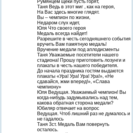
Румянцем щеки пусть горят,
Таня Ведь в этот миг , как на героя,
На Вас здесь многие глядят.
Вы – чемпион по жизни,
Недаром слух идет,
Юля Что своего героя
Медаль всегда найдет!
Разрешите в честь сегодняшнего события
вручить Вам памятную медаль!
Вручение медали под аплодисменты
Таня Уважаемые посетители нашего
стадиона! Прошу приготовить лозунги и
плакаты в честь нашего победителя.
До начала праздника гостям выдаются
плакаты «Ура! Ура! Ура! Ура!», «Не
сдавайся, жми вперед!», «Слава
чемпиону»
Юля Ведущая. Уважаемый чемпион! Вы
когда-нибудь задумывались над тем,
какова обратная сторона медали?
Юбиляр отвечает на вопрос
Ведущая. Чтоб лишний раз не думалось и
не гадалось
Таня 3ст. Медаль Вам повернуть
осталось.