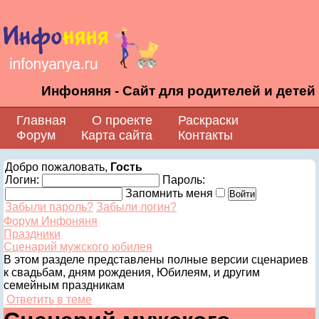
Инфоняня - Сайт для родителей и детей
Главная
О проекте
Раскраски
Форум
Карта сайта
Контакты
Добро пожаловать,
Гость
Логин:
Пароль:
Запомнить меня
Забыли пароль?
Забыли логин?
Форум Инфоняня
Праздники
Сценарий мужского юбилея
В этом разделе представлены полные версии сценариев
к свадьбам, дням рождения, Юбилеям, и другим
семейным праздникам
Ответить в теме