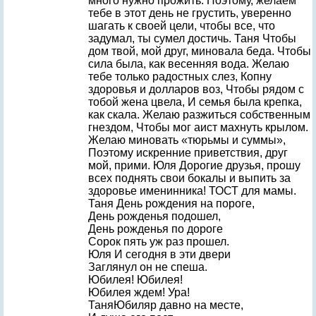
много нужно прожить. Поэтому, желаем
тебе в этот день не грустить, уверенно
шагать к своей цели, чтобы все, что
задумал, ты сумел достичь. Таня Чтобы
дом твой, мой друг, миновала беда. Чтобы
сила была, как весенняя вода. Желаю
тебе только радостных слез, Копну
здоровья и долларов воз, Чтобы рядом с
тобой жена цвела, И семья была крепка,
как скала. Желаю разжиться собственным
гнездом, Чтобы мог аист махнуть крылом.
Желаю миновать «тюрьмы и суммы»,
Поэтому искренние приветствия, друг
мой, прими. Юля Дорогие друзья, прошу
всех поднять свои бокалы и выпить за
здоровье именинника! ТОСТ для мамы.
Таня День рождения на пороге,
День рожденья подошел,
День рожденья по дороге
Сорок пять уж раз прошел.
Юля И сегодня в эти двери
Заглянул он не спеша.
Юбилея! Юбилея!
Юбилея ждем! Ура!
ТаняЮбиляр давно на месте,