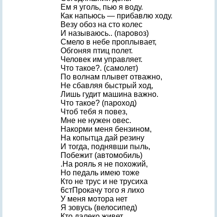
Ем я уголь, пью я воду.
Как напьюсь — прибавлю ходу.
Везу обоз на сто колес
И называюсь.. (паровоз)
Смело в небе проплывает,
Обгоняя птиц полет.
Человек им управляет.
Что такое?. (самолет)
По волнам плывет отважно,
Не сбавляя быстрый ход,
Лишь гудит машина важно.
Что такое? (пароход)
Чтоб тебя я повез,
Мне не нужен овес.
Накорми меня бензином,
На копытца дай резину
И тогда, поднявши пыль,
Побежит (автомобиль)
.На рояль я не похожий,
Но педаль имею тоже
Кто не трус и не трусиха
6стПрокачу того я лихо
У меня мотора нет
Я зовусь (велосипед)
Кто далеко живет,