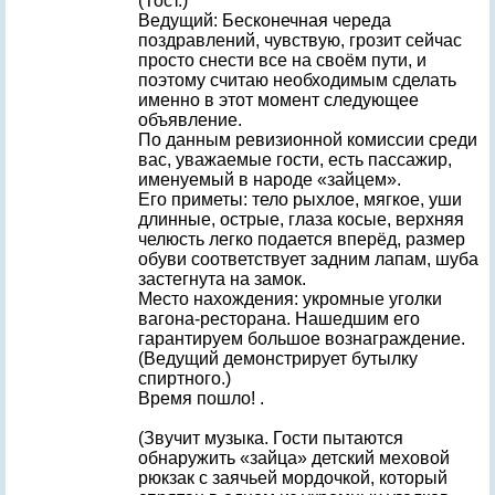
(Тост.)
Ведущий: Бесконечная череда
поздравлений, чувствую, грозит сейчас
просто снести все на своём пути, и
поэтому считаю необходимым сделать
именно в этот момент следующее
объявление.
По данным ревизионной комиссии среди
вас, уважаемые гости, есть пассажир,
именуемый в народе «зайцем».
Его приметы: тело рыхлое, мягкое, уши
длинные, острые, глаза косые, верхняя
челюсть легко подается вперёд, размер
обуви соответствует задним лапам, шуба
застегнута на замок.
Место нахождения: укромные уголки
вагона-ресторана. Нашедшим его
гарантируем большое вознаграждение.
(Ведущий демонстрирует бутылку
спиртного.)
Время пошло! .
(Звучит музыка. Гости пытаются
обнаружить «зайца» детский меховой
рюкзак с заячьей мордочкой, который