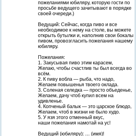
пожеланиями юбиляру, которую гости по
просьбе ведущего зачитывают в порядке
своей очереди.)
Ведущий: Сейчас, когда пиво и все
необходимое к нему на столе, вы можете
открыть бутылки и, наполнив свои бокалы
пивом, провозгласить пожелания нашему
юбиляру.
Пожелания:
1. Закусывая пиво этим карасем,
Желаю, чтобы счастлив ты был всегда во
всём.
2. К пиву вобла — рыба, что надо,
Желаем повышенья твоего оклада.
3. Соленая селедка — просто объеденье,
Желаем, дачу чтоб купил всем на
удивленье.
4. Копченый балык — это царское блюдо,
Желаем, чтоб в жизни не было худо.
5. У язя этого отменный вкус,
наши пожелания намотай на ус!
Ведущий (юбиляру): … (имя)!