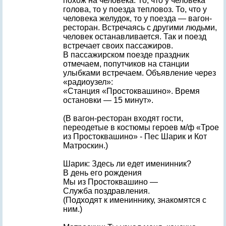
похож на человека. То, что у человека
голова, то у поезда тепловоз. То, что у
человека желудок, то у поезда — вагон-
ресторан. Встречаясь с другими людьми,
человек останавливается. Так и поезд
встречает своих пассажиров.
В пассажирском поезде праздник
отмечаем, попутчиков на станции
улыбками встречаем. Объявление через
«радиоузел»:
«Станция «Простоквашино». Время
остановки — 15 минут».
(В вагон-ресторан входят гости,
переодетые в костюмы героев м/ф «Трое
из Простоквашино» - Пес Шарик и Кот
Матроскин.)
Шарик: Здесь ли едет именинник?
В день его рождения
Мы из Простоквашино —
Служба поздравления.
(Подходят к имениннику, знакомятся с
ним.)