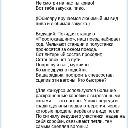
Не смотри на нас ты криво!
Вот тебе закуска, пиво.
(Юбиляру вручаемся любимый им вид
пива и любимая закуска.)
Ведущий: Покидая станцию
«Простоквашино», наш поезд набирает
ход. Мелькают станции и полустанки,
проносятся за окном поезда.
Вот литерный состав проходит,
Остановок нет в пути.
Попрошу я вас, мужчины,
Ко мне дружно подойти.
Ваша задача: построить спецсостав,
сцепив эти вагоны. Кто быстрее?
(Для конкурса используются большие
раскрашенные коробки с вырезанными
окнами — это вагоны. У них спереди и
сзади сделаны по два отверстия, через
которые продеты верёвки в виде петли.
По сигналу ведущего участники, надев на
себя коробки, связывают петли, тем
самым сцепляя вагоны.)