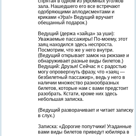
спрятан в одном из укромных уголков
зала. Нашедшего его все встречают
одобряющими аплодисментами и
криками «Ура!» Ведущий вручает
обещанный подарок.)
Ведущий (держа «зайца» за уши):
Уважаемые пассажиры! По-моему, этот
заяц находился здесь неспроста.
Посмотрим, что же у него внутри.
(Ведущий открывает замок на рюкзаке и
обнаруживает разные виды билетов.)
Ведущий: Друзья! Сейчас я с радостью
могу опровергнуть фразу, что «заяц —
безбилетный пассажир», ведь у него в
наличии множество разнообразных
билетов, которые нам с вами предстоит
разобрать. Кстати, кроме них здесь
небольшая записка.
(Ведущий разворачивает и читает записку
в слух.)
Записка: «Дорогие попутчики! Угаданные
вами виды билетов приведут юбиляра в