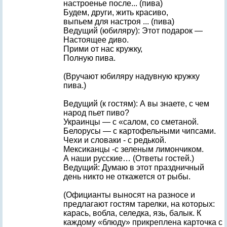
настроенье после... (пива)
Будем, други, жить красиво,
выпьем для настроя ... (пива)
Ведущий (юбиляру): Этот подарок —
Настоящее диво.
Прими от нас кружку,
Полную пива.
(Вручают юбиляру надувную кружку
пива.)
Ведущий (к гостям): А вы знаете, с чем
народ пьет пиво?
Украинцы — с «салом, со сметаной.
Белорусы — с картофельными чипсами.
Чехи и словаки - с редькой.
Мексиканцы -с зеленым лимончиком.
А наши русские… (Ответы гостей.)
Ведущий: Думаю в этот праздничный
день никто не откажется от рыбы.
(Официанты выносят на разносе и
предлагают гостям тарелки, на которых:
карась, вобла, селедка, язь, балык. К
каждому «блюду» прикреплена карточка с