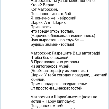
Матроскин: Ты узнал меня, конечно,
Кто я? Верно.
Кот Матроскин.
По сравнению с тобой
Я, конечно же, неброский.
Шарик: А я - Шарик.
Признаюсь,
Что грешу открытостью.
(Нарочно обнюхивает именинника.)
Чую вырастешь по службе —
Будешь знаменитостью!
Матроскин: Разрешите Ваш автограф!
Чтобы было веселей,
В Простоквашино устроим
Из автографов музей.
(Берёт автограф у именинника)
Шарик: У тебя сегодня праздник, ...-летний
юбилей.
Прими подарок - поздравленье
От простоквашинских гостей.
Матроскин и Шарик'-вместе (поют на
мотив «Happy birthday»):
Поздравляем тебя