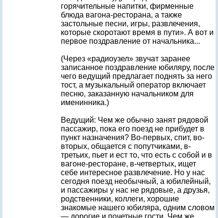
горячительные напитки, фирменные
блюда вагона-ресторана, а также
застольные песни, игры, развлечения,
которые скоротают время в пути». А вот и
первое поздравление от начальника...
(Через «радиоузел» звучат заранее
записанное поздравление юбиляру, после
чего ведущий предлагает поднять за него
тост, а музыкальный оператор включает
песню, заказанную начальником для
именинника.)
Ведущий: Чем же обычно занят рядовой
пассажир, пока его поезд не прибудет в
пункт назначения? Во-первых, спит, во-
вторых, общается с попутчиками, в-
третьих, пьет и ест то, что есть с собой и в
вагоне-ресторане, в-четвертых, ищет
себе интересное развлечение. Но у нас
сегодня поезд необычный, а юбилейный,
и пассажиры у нас не рядовые, а друзья,
родственники, коллеги, хорошие
знакомые нашего юбиляра, одним словом
— дорогие и почетные гости. Чем же