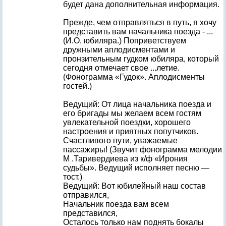
будет дана дополнительная информация.
Прежде, чем отправляться в путь, я хочу
представить вам начальника поезда - ...
(И.О. юбиляра.) Поприветствуем
дружными аплодисментами и
пронзительным гудком юбиляра, который
сегодня отмечает свое ...летие.
(Фонограмма «Гудок». Аплодисменты
гостей.)
Ведущий: От лица начальника поезда и
его бригады мы желаем всем гостям
увлекательной поездки, хорошего
настроения и приятных попутчиков.
Счастливого пути, уважаемые
пассажиры! (Звучит фонограмма мелодии
М .Таривердиева из к/ф «Ирония
судьбы». Ведущий исполняет песню —
тост.)
Ведущий: Вот юбилейный наш состав
отправился,
Начальник поезда вам всем
представился,
Осталось только нам поднять бокалы