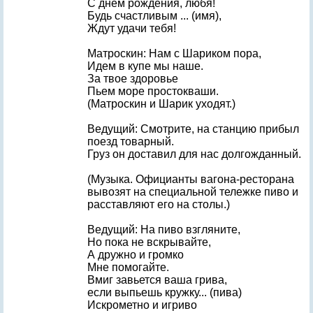
С днем рождения, любя!
Будь счастливым ... (имя),
Ждут удачи тебя!
Матроскин: Нам с Шариком пора,
Идем в купе мы наше.
За твое здоровье
Пьем море простокваши.
(Матроскин и Шарик уходят.)
Ведущий: Смотрите, на станцию прибыл
поезд товарный.
Груз он доставил для нас долгожданный.
(Музыка. Официанты вагона-ресторана
вывозят на специальной тележке пиво и
расставляют его на столы.)
Ведущий: На пиво взгляните,
Но пока не вскрывайте,
А дружно и громко
Мне помогайте.
Вмиг завьется ваша грива,
если выпьешь кружку... (пива)
Искрометно и игриво