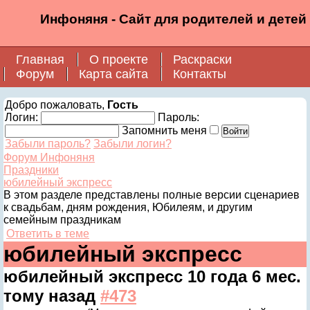
Инфоняня - Сайт для родителей и детей
Главная
О проекте
Раскраски
Форум
Карта сайта
Контакты
Добро пожаловать,
Гость
Логин:
Пароль:
Запомнить меня
Забыли пароль?
Забыли логин?
Форум Инфоняня
Праздники
юбилейный экспресс
В этом разделе представлены полные версии сценариев
к свадьбам, дням рождения, Юбилеям, и другим
семейным праздникам
Ответить в теме
юбилейный экспресс
юбилейный экспресс
10 года 6 мес.
тому назад
#473