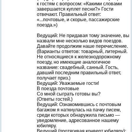
к гостям с вопросом: «Какими словами
завершается куплет песни?» Гости
отвечают. Правильный ответ:
«...почтовые, и скорые, пассажирские
поезда.»)
Ведущий: Не придавая тому значение, вы
назвали мне несколько видов поездов.
Давайте продолжим наше перечисление.
(Варианты ответов: товарный, литерный.
Не относящиеся к железнодорожному
поезду, но имеющие аналогичное
название: свадебный, санный. Гость,
давший последним правильный ответ,
получает приз.)
Ведущий: Уважаемые гости!
В поезда почтовые
Со мной сыграть готовы вы?
(Ответы гостей.)
Ведущий: Ознакомившись с почтовым
багажом я наткнулась на пачку писем,
среди которых обнаружила письмо —
уведомление, адресованное нашему
юбиляру.
Ведущий (протягивая конверт юбиляру):