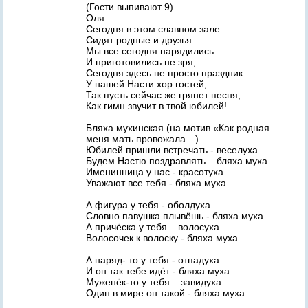
(Гости выпивают 9)
Оля:
Сегодня в этом славном зале
Сидят родные и друзья
Мы все сегодня нарядились
И приготовились не зря,
Сегодня здесь не просто праздник
У нашей Насти хор гостей,
Так пусть сейчас же грянет песня,
Как гимн звучит в твой юбилей!
Бляха мухинская (на мотив «Как родная
меня мать провожала…)
Юбилей пришли встречать - веселуха
Будем Настю поздравлять – бляха муха.
Именинница у нас - красотуха
Уважают все тебя - бляха муха.
А фигура у тебя - оболдуха
Словно павушка плывёшь - бляха муха.
А причёска у тебя – волосуха
Волосочек к волоску - бляха муха.
А наряд- то у тебя - отпадуха
И он так тебе идёт - бляха муха.
Муженёк-то у тебя – завидуха
Один в мире он такой - бляха муха.