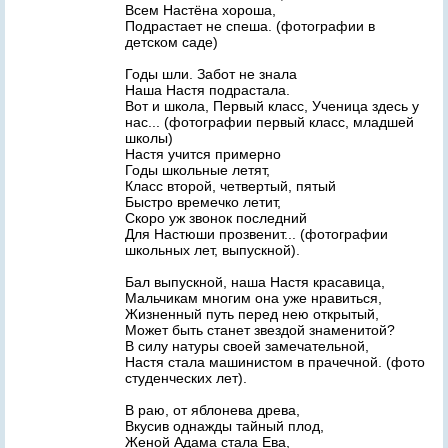
Всем Настёна хороша,
Подрастает не спеша. (фотографии в
детском саде)
Годы шли. Забот не знала
Наша Настя подрастала.
Вот и школа, Первый класс, Ученица здесь у
нас... (фотографии первый класс, младшей
школы)
Настя учится примерно
Годы школьные летят,
Класс второй, четвертый, пятый
Быстро времечко летит,
Скоро уж звонок последний
Для Настюши прозвенит... (фотографии
школьных лет, выпускной).
Бал выпускной, наша Настя красавица,
Мальчикам многим она уже нравиться,
Жизненный путь перед нею открытый,
Может быть станет звездой знаменитой?
В силу натуры своей замечательной,
Настя стала машинистом в прачечной. (фото
студенческих лет).
В раю, от яблонева древа,
Вкусив однажды тайный плод,
Женой Адама стала Ева,