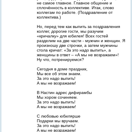
не самое главное. Главное общение и
сплочённость в коллективе. Итак, слово
коллегам по работе. (Поздравление от
коллектива.)
Но, перед тем как выпить за поздравления
коллег, дорогие гости, мы разучим
«кричалку» для юбилея! Всех гостей
разделим на две части - мужчин и женщин. Я
произношу две строчки, а затем мужчины
стола кричат: «За это надо выпить», а
женщины в ответ – «А мы не возражаем»!
Ну что, потренируемся?
Сегодня в доме праздник,
Мы все об этом знаем.
За это надо выпить!
А мы не возражаем!
В Настин адрес дифирамбы
Мы хором сочиняем.
За это надо выпить!
А мы не возражаем!
С любовью юбилярше
Подарки мы вручаем.
За это надо выпить!
А мы не возражаем!