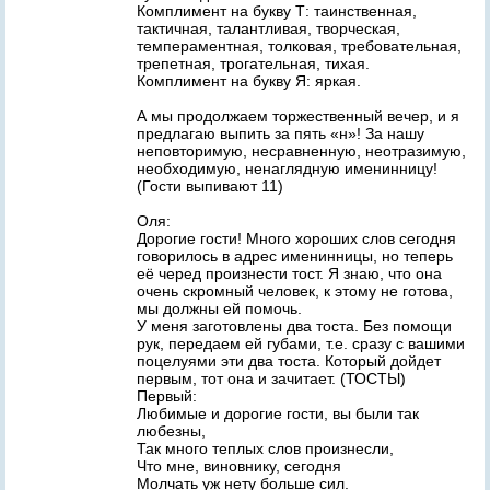
Комплимент на букву Т: таинственная,
тактичная, талантливая, творческая,
темпераментная, толковая, требовательная,
трепетная, трогательная, тихая.
Комплимент на букву Я: яркая.
А мы продолжаем торжественный вечер, и я
предлагаю выпить за пять «н»! За нашу
неповторимую, несравненную, неотразимую,
необходимую, ненаглядную именинницу!
(Гости выпивают 11)
Оля:
Дорогие гости! Много хороших слов сегодня
говорилось в адрес именинницы, но теперь
её черед произнести тост. Я знаю, что она
очень скромный человек, к этому не готова,
мы должны ей помочь.
У меня заготовлены два тоста. Без помощи
рук, передаем ей губами, т.е. сразу с вашими
поцелуями эти два тоста. Который дойдет
первым, тот она и зачитает. (ТОСТЫ)
Первый:
Любимые и дорогие гости, вы были так
любезны,
Так много теплых слов произнесли,
Что мне, виновнику, сегодня
Молчать уж нету больше сил.