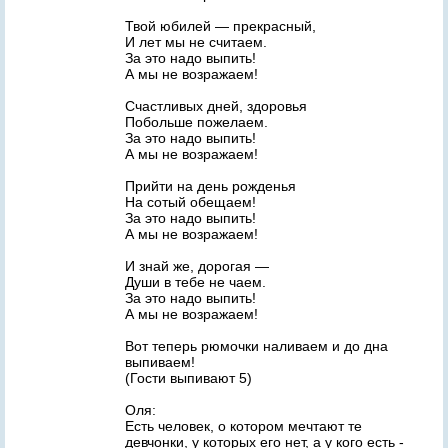
Твой юбилей — прекрасный,
И лет мы не считаем.
За это надо выпить!
А мы не возражаем!
Счастливых дней, здоровья
Побольше пожелаем.
За это надо выпить!
А мы не возражаем!
Прийти на день рожденья
На сотый обещаем!
За это надо выпить!
А мы не возражаем!
И знай же, дорогая —
Души в тебе не чаем.
За это надо выпить!
А мы не возражаем!
Вот теперь рюмочки наливаем и до дна
выпиваем!
(Гости выпивают 5)
Оля:
Есть человек, о котором мечтают те
девчонки, у которых его нет, а у кого есть -