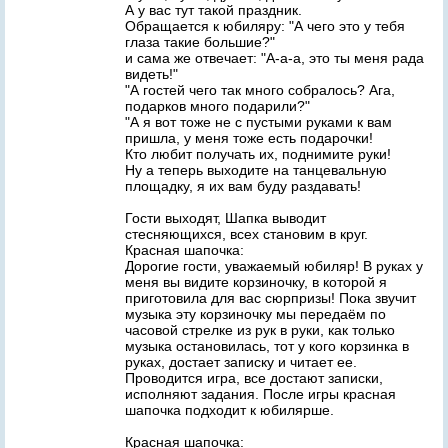
А у вас тут такой праздник.
Обращается к юбиляру: "А чего это у тебя
глаза такие большие?"
и сама же отвечает: "А-а-а, это ты меня рада
видеть!"
"А гостей чего так много собралось? Ага,
подарков много подарили?"
"А я вот тоже не с пустыми руками к вам
пришла, у меня тоже есть подарочки!
Кто любит получать их, поднимите руки!
Ну а теперь выходите на танцевальную
площадку, я их вам буду раздавать!
Гости выходят, Шапка выводит
стесняющихся, всех становим в круг.
Красная шапочка:
Дорогие гости, уважаемый юбиляр! В руках у
меня вы видите корзиночку, в которой я
приготовила для вас сюрпризы! Пока звучит
музыка эту корзиночку мы передаём по
часовой стрелке из рук в руки, как только
музыка остановилась, тот у кого корзинка в
руках, достает записку и читает ее.
Проводится игра, все достают записки,
исполняют задания. После игры красная
шапочка подходит к юбилярше.
Красная шапочка: