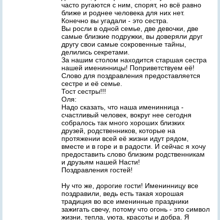
часто ругаются с ним, спорят, но всё равно
ближе и роднее человека для них нет.
Конечно вы угадали - это сестра.
Вы росли в одной семье, две девочки, две
самые близкие подружки, вы доверяли друг
другу свои самые сокровенные тайны,
делились секретами.
За нашим столом находится старшая сестра
нашей именинницы! Поприветствуем её!
Слово для поздравления предоставляется
сестре и её семье.
Тост сестры!!!
Оля:
Надо сказать, что наша именинница -
счастливый человек, вокруг нее сегодня
собралось так много хороших близких
друзей, родственников, которые на
протяжении всей её жизни идут рядом,
вместе и в горе и в радости. И сейчас я хочу
предоставить слово близким родственникам
и друзьям нашей Насти!
Поздравления гостей!
Ну что же, дорогие гости! Именинницу все
поздравили, ведь есть такая хорошая
традиция во все именинные праздники
зажигать свечу, потому что огонь - это символ
жизни, тепла, уюта, красоты и добра. Я