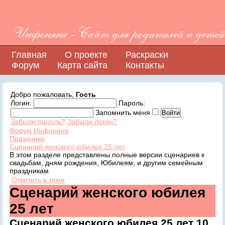
Инфоняня - Сайт для родителей и детей
Главная
О проекте
Раскраски
Форум
Карта сайта
Контакты
Добро пожаловать,
Гость
Логин:
Пароль:
Запомнить меня
Забыли пароль?
Забыли логин?
Форум Инфоняня
Праздники
Сценарий женского юбилея 25 лет
В этом разделе представлены полные версии сценариев к
свадьбам, дням рождения, Юбилеям, и другим семейным
праздникам
Ответить в теме
Сценарий женского юбилея
25 лет
Сценарий женского юбилея 25 лет
10