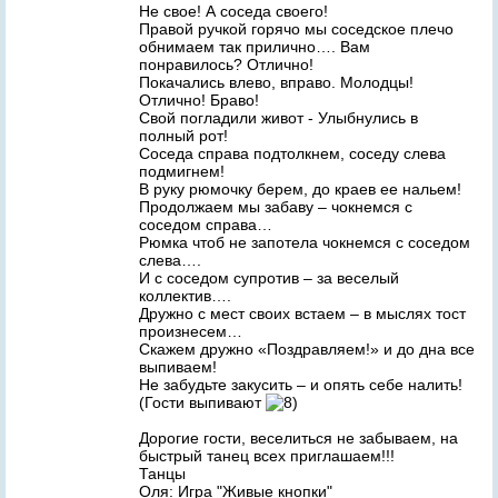
Не свое! А соседа своего!
Правой ручкой горячо мы соседское плечо
обнимаем так прилично…. Вам
понравилось? Отлично!
Покачались влево, вправо. Молодцы!
Отлично! Браво!
Свой погладили живот - Улыбнулись в
полный рот!
Соседа справа подтолкнем, соседу слева
подмигнем!
В руку рюмочку берем, до краев ее нальем!
Продолжаем мы забаву – чокнемся с
соседом справа…
Рюмка чтоб не запотела чокнемся с соседом
слева….
И с соседом супротив – за веселый
коллектив….
Дружно с мест своих встаем – в мыслях тост
произнесем…
Скажем дружно «Поздравляем!» и до дна все
выпиваем!
Не забудьте закусить – и опять себе налить!
(Гости выпивают
Дорогие гости, веселиться не забываем, на
быстрый танец всех приглашаем!!!
Танцы
Оля: Игра "Живые кнопки"