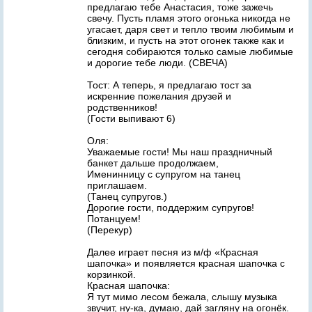
предлагаю тебе Анастасия, тоже зажечь
свечу. Пусть пламя этого огонька никогда не
угасает, даря свет и тепло твоим любимым и
близким, и пусть на этот огонек также как и
сегодня собираются только самые любимые
и дорогие тебе люди. (СВЕЧА)
Тост: А теперь, я предлагаю тост за
искренние пожелания друзей и
родственников!
(Гости выпивают 6)
Оля:
Уважаемые гости! Мы наш праздничный
банкет дальше продолжаем,
Именинницу с супругом на танец
приглашаем.
(Танец супругов.)
Дорогие гости, поддержим супругов!
Потанцуем!
(Перекур)
Далее играет песня из м/ф «Красная
шапочка» и появляется красная шапочка с
корзинкой.
Красная шапочка:
Я тут мимо лесом бежала, слышу музыка
звучит, ну-ка, думаю, дай загляну на огонёк.