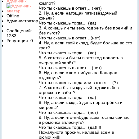
Админчик
компот?
Что ты скажешь в ответ… (нет)
2. Ну, а если натощак пятизвёздочный
Offline
коньяк?
Администратор
Что ты скажешь тогда… (да)
3. А хочешь ли ты весь год жить без премий и
Сообщений:
без льгот?
1283
Что ты скажешь в ответ…(нет)
Репутация: 0
4. Ну, а если твой оклад, будет больше во сто
крат?
Что ты скажешь тогда… (да)
5. А хотела ли бы ты в этот год попасть в
очередной залёт?
Что ты скажешь в ответ… (нет)
6. Ну, а если с кем-нибудь на Канарах
отдохнуть?
Что ты скажешь тогда или в ответ… (?)
7. А хотела бы ты круглый год жить без
стрессов и забот?
Что ты скажешь тогда… (да)
8. Ну, а если каждый день нервотрёпка и
мигрень?
Что ты скажешь тогда… (нет)
9. Ну, а если что-нибудь всем гостям сейчас
в рюмочки вплеснуть?
Что ты скажешь тогда… (да)!!!!
Пожалуйста просим, наливай всем в
рюмочки!!!