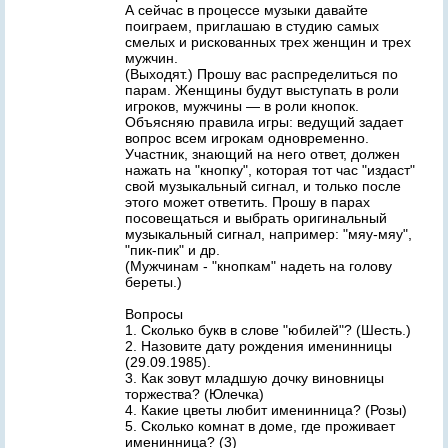
А сейчас в процессе музыки давайте
поиграем, приглашаю в студию самых
смелых и рискованных трех женщин и трех
мужчин.
(Выходят.) Прошу вас распределиться по
парам. Женщины будут выступать в роли
игроков, мужчины — в роли кнопок.
Объясняю правила игры: ведущий задает
вопрос всем игрокам одновременно.
Участник, знающий на него ответ, должен
нажать на "кнопку", которая тот час "издаст"
свой музыкальный сигнал, и только после
этого может ответить. Прошу в парах
посовещаться и выбрать оригинальный
музыкальный сигнал, например: "мяу-мяу",
"пик-пик" и др.
(Мужчинам - "кнопкам" надеть на голову
береты.)
Вопросы
1. Сколько букв в слове "юбилей"? (Шесть.)
2. Назовите дату рождения именинницы
(29.09.1985).
3. Как зовут младшую дочку виновницы
торжества? (Юлечка)
4. Какие цветы любит именинница? (Розы)
5. Сколько комнат в доме, где проживает
именинница? (3)