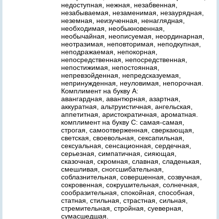
недоступная, нежная, незабвенная,
незабываемая, незаменимая, незаурядная,
неземная, неизученная, ненаглядная,
необходимая, необыкновенная,
необычайная, неописуемая, неординарная,
неотразимая, неповторимая, неподкупная,
неподражаемая, непокорная,
непосредственная, непосредственная,
непостижимая, непостоянная,
непревзойденная, непредсказуемая,
непринужденная, неуловимая, непорочная.
Комплимент на букву А:
авангардная, авантюрная, азартная,
аккуратная, альтруистичная, ангельская,
аппетитная, аристократичная, ароматная.
комплимент на букву С: самая-самая,
строгая, самоотверженная, сверкающая,
светская, своевольная, сексапильная,
сексуальная, сенсационная, сердечная,
серьезная, симпатичная, сияющая,
сказочная, скромная, славная, сладенькая,
смешливая, сногсшибательная,
соблазнительная, совершенная, созвучная,
сокровенная, сокрушительная, солнечная,
сообразительная, спокойная, способная,
статная, стильная, страстная, сильная,
стремительная, стройная, суеверная,
сумасшедшая.