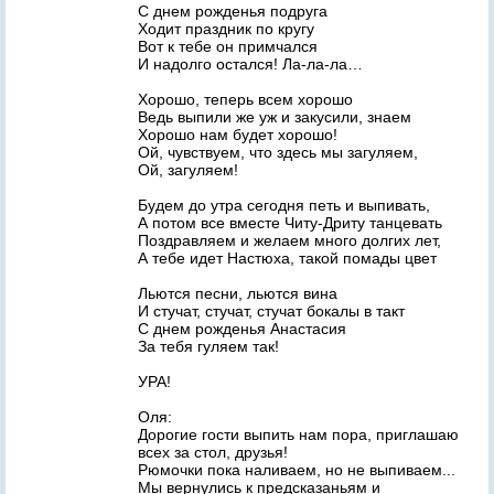
С днем рожденья подруга
Ходит праздник по кругу
Вот к тебе он примчался
И надолго остался! Ла-ла-ла…
Хорошо, теперь всем хорошо
Ведь выпили же уж и закусили, знаем
Хорошо нам будет хорошо!
Ой, чувствуем, что здесь мы загуляем,
Ой, загуляем!
Будем до утра сегодня петь и выпивать,
А потом все вместе Читу-Дриту танцевать
Поздравляем и желаем много долгих лет,
А тебе идет Настюха, такой помады цвет
Льются песни, льются вина
И стучат, стучат, стучат бокалы в такт
С днем рожденья Анастасия
За тебя гуляем так!
УРА!
Оля:
Дорогие гости выпить нам пора, приглашаю
всех за стол, друзья!
Рюмочки пока наливаем, но не выпиваем...
Мы вернулись к предсказаньям и