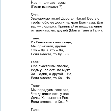
Настя наливает всем
(Гости выпивают 7)
Оля:
Уважаемые гости! Дорогая Настя! Весть о
твоём юбилее достигла края Вьетнама. Для
вас — сюрприз. Принимайте поздравление
от вьетнамских друзей (Мамы Таня и Галя).
Таня:
Из Вьетнама к вам сюда,
Мы приехали, друзья.
Это – Ху, а это – Ли,
Если вместе, то Ху…Ли.
Галя:
Обе счастливы вполне,
Ведь у нас есть по муже.
Ха – один, а другой – На,
Если вместе, то Ха…На.
Таня:
Мы порадуем всех вас,
Что детишки есть у нас!
Дочка Хе, сыночек Рня,
Если вместе, то Хе…Рня.
Галя: