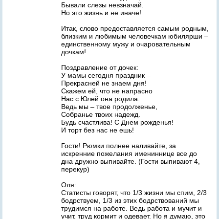
Бывали слезы невзначай.
Но это жизнь и не иначе!
Итак, слово предоставляется самым родным,
близким и любимым человечкам юбилярши –
единственному мужу и очаровательным
дочкам!
Поздравление от дочек:
У мамы сегодня праздник –
Прекрасней не знаем дня!
Скажем ей, что не напрасно
Нас с Юлей она родила.
Ведь мы – твое продолженье,
Собранье твоих надежд.
Будь счастлива! С Днем рожденья!
И торт без нас не ешь!
Гости! Рюмки полнее наливайте, за
искренние пожелания имениннице все до
дна дружно выпивайте. (Гости выпивают 4,
перекур)
Оля:
Статисты говорят, что 1/3 жизни мы спим, 2/3
бодрствуем, 1/3 из этих бодрствований мы
трудимся на работе. Ведь работа и мучит и
учит, труд кормит и одевает. Но я думаю, это