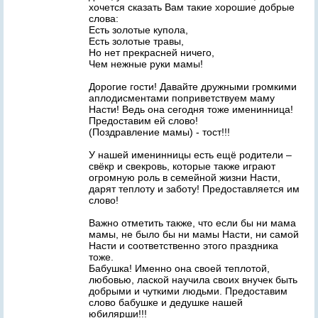
хочется сказать Вам такие хорошие добрые
слова:
Есть золотые купола,
Есть золотые травы,
Но нет прекрасней ничего,
Чем нежные руки мамы!
Дорогие гости! Давайте дружными громкими
аплодисментами поприветствуем маму
Насти! Ведь она сегодня тоже именинница!
Предоставим ей слово!
(Поздравление мамы) - тост!!!
У нашей именинницы есть ещё родители –
свёкр и свекровь, которые также играют
огромную роль в семейной жизни Насти,
дарят теплоту и заботу! Предоставляется им
слово!
Важно отметить также, что если бы ни мама
мамы, не было бы ни мамы Насти, ни самой
Насти и соответственно этого праздника
тоже.
Бабушка! Именно она своей теплотой,
любовью, лаской научила своих внучек быть
добрыми и чуткими людьми. Предоставим
слово бабушке и дедушке нашей
юбилярши!!!