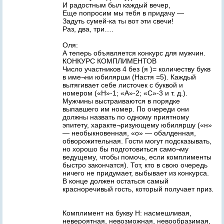
И радостным был каждый вечер,
Еще попросим мы тебя в придачу —
Задуть сумей-ка ты вот эти свечи!
Раз, два, три….
Оля:
А теперь объявляется конкурс для мужчин.
КОНКУРС КОМПЛИМЕНТОВ
Число участников 4 без (я )= количеству букв
в име¬ни юбилярши (Настя =5). Каждый
вытягивает себе листочек с буквой и
номером («Н»-1; «А»-2; «С»-3 и т. д.).
Мужчины выстраиваются в порядке
выпавшего им номер. По очереди они
должны назвать по одному приятному
эпитету, характе¬ризующему юбиляршу («н»
— необыкновенная, «о» — обалденная,
обворожительная. Гости могут подсказывать,
но хорошо бы подготовиться само¬му
ведущему, чтобы помочь, если комплименты
быстро закончатся). Тот, кто в свою очередь
ничего не придумает, выбывает из конкурса.
В конце должен остаться самый
красноречивый гость, который получает приз.
Комплимент на букву Н: насмешливая,
невероятная, невозможная, невообразимая,