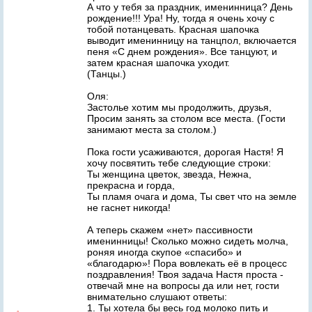
А что у тебя за праздник, именинница? День
рождение!!! Ура! Ну, тогда я очень хочу с
тобой потанцевать. Красная шапочка
выводит именинницу на танцпол, включается
пеня «С днем рождения». Все танцуют, и
затем красная шапочка уходит.
(Танцы.)
Оля:
Застолье хотим мы продолжить, друзья,
Просим занять за столом все места. (Гости
занимают места за столом.)
Пока гости усаживаются, дорогая Настя! Я
хочу посвятить тебе следующие строки:
Ты женщина цветок, звезда, Нежна,
прекрасна и горда,
Ты пламя очага и дома, Ты свет что на земле
не гаснет никогда!
А теперь скажем «нет» пассивности
именинницы! Сколько можно сидеть молча,
роняя иногда скупое «спасибо» и
«благодарю»! Пора вовлекать её в процесс
поздравления! Твоя задача Настя проста -
отвечай мне на вопросы да или нет, гости
внимательно слушают ответы:
1. Ты хотела бы весь год молоко пить и