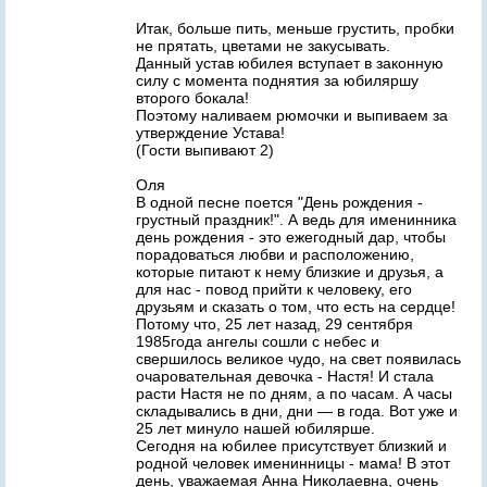
Итак, больше пить, меньше грустить, пробки
не прятать, цветами не закусывать.
Данный устав юбилея вступает в законную
силу с момента поднятия за юбиляршу
второго бокала!
Поэтому наливаем рюмочки и выпиваем за
утверждение Устава!
(Гости выпивают 2)
Оля
В одной песне поется "День рождения -
грустный праздник!". А ведь для именинника
день рождения - это ежегодный дар, чтобы
порадоваться любви и расположению,
которые питают к нему близкие и друзья, а
для нас - повод прийти к человеку, его
друзьям и сказать о том, что есть на сердце!
Потому что, 25 лет назад, 29 сентября
1985года ангелы сошли с небес и
свершилось великое чудо, на свет появилась
очаровательная девочка - Настя! И стала
расти Настя не по дням, а по часам. А часы
складывались в дни, дни — в года. Вот уже и
25 лет минуло нашей юбилярше.
Сегодня на юбилее присутствует близкий и
родной человек именинницы - мама! В этот
день, уважаемая Анна Николаевна, очень