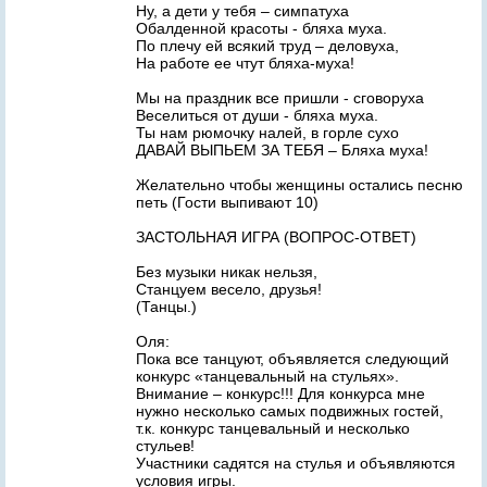
Ну, а дети у тебя – симпатуха
Обалденной красоты - бляха муха.
По плечу ей всякий труд – деловуха,
На работе ее чтут бляха-муха!
Мы на праздник все пришли - сговоруха
Веселиться от души - бляха муха.
Ты нам рюмочку налей, в горле сухо
ДАВАЙ ВЫПЬЕМ ЗА ТЕБЯ – Бляха муха!
Желательно чтобы женщины остались песню
петь (Гости выпивают 10)
ЗАСТОЛЬНАЯ ИГРА (ВОПРОС-ОТВЕТ)
Без музыки никак нельзя,
Станцуем весело, друзья!
(Танцы.)
Оля:
Пока все танцуют, объявляется следующий
конкурс «танцевальный на стульях».
Внимание – конкурс!!! Для конкурса мне
нужно несколько самых подвижных гостей,
т.к. конкурс танцевальный и несколько
стульев!
Участники садятся на стулья и объявляются
условия игры.