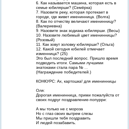
6. Как называется машина, которая есть в
семье юбилярши? (Семёрка)
7. Назовите реку, которая протекает в
городе, где живет именинница. (Волга)
8. Как по отчеству величают именинницу?
(Валериевна)
9. Назовите знак зодиака юбилярши. (Весы)
10. Назовите любимый цвет именинницы?
(Розовый)
11. Как зовут золовку юбилярши? (Ольга)
12. Какой сегодня юбилей отмечает
изменница? (25)
Это был последний вопрос. Пришло время
подводить итоги. Самыми лучшими
знатоками стала пара № ...
(Награждение победителей.)
КОНКУРС: Ах, картошка! для именинницы
Оля:
Дорогая именинница, прими пожалуйста от
своих подруг поздравление-попурри:
А мы только не с мороза
Но с глаз своих вытрем слезы
Мы пришли тебя поздравить
И людей позабавить.