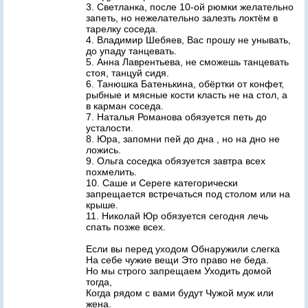
3. Светланка, после 10-ой рюмки желательно
запеть, но нежелательно залезть локтём в
тарелку соседа.
4. Владимир Шебяев, Вас прошу не унывать,
до упаду танцевать.
5. Анна Лаврентьева, не сможешь танцевать
стоя, танцуй сидя.
6. Танюшка Батенькина, обёртки от конфет,
рыбные и мясные кости класть не на стол, а
в карман соседа.
7. Наталья Романова обязуется петь до
усталости.
8. Юра, запомни пей до дна , но на дно не
ложись.
9. Ольга соседка обязуется завтра всех
похмелить.
10. Саше и Сереге категорически
запрещается встречаться под столом или на
крыше.
11. Николай Юр обязуется сегодня лечь
спать позже всех.
Если вы перед уходом Обнаружили слегка
На себе чужие вещи Это право не беда.
Но мы строго запрещаем Уходить домой
тогда,
Когда рядом с вами будут Чужой муж или
жена.