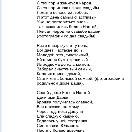
С тех пор и жениться народ.
С тех пор играют люди свадьбы
Лежит в основе их любовь
И этот день самый счастливый
Уже не повториться вновь.
Так поженились Коля с Настей,
Плясал народ на свадьбе вашей.
(фотографии со дня свадьбы)
Раз в январскую в ту ночь,
Бог даёт Настасье дочь!
Молодой отец счастливый,
Ей принес букет красивый.
Из роддома дочку с мамой,
Забирал счастливый самый,
Коля их привез домой,
Стали жить большой семьей. (фотографии в
родильном доме Даша).
Своей дочке Коля с Настей
Дали имя Дарья
Крошка получилась славной,
Вся похожая на маму
Через год, пока Дашуня
Ела сладкую кашуню,
Родилась у ней сестренка
Синеглазая Юльчонка
Настя с Колею довольны