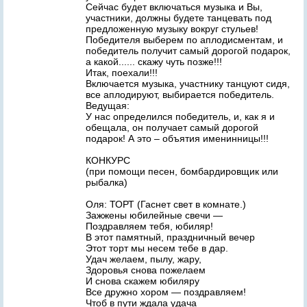
Сейчас будет включаться музыка и Вы,
участники, должны будете танцевать под
предложенную музыку вокруг стульев!
Победителя выберем по аплодисментам, и
победитель получит самый дорогой подарок,
а какой...... скажу чуть позже!!!
Итак, поехали!!!
Включается музыка, участнику танцуют сидя,
все аплодируют, выбирается победитель.
Ведущая:
У нас определился победитель, и, как я и
обещала, он получает самый дорогой
подарок! А это – объятия именинницы!!!
КОНКУРС
(при помощи песен, бомбардировщик или
рыбалка)
Оля: ТОРТ (Гаснет свет в комнате.)
Зажжены юбилейные свечи —
Поздравляем тебя, юбиляр!
В этот памятный, праздничный вечер
Этот торт мы несем тебе в дар.
Удач желаем, пылу, жару,
Здоровья снова пожелаем
И снова скажем юбиляру
Все дружно хором — поздравляем!
Чтоб в пути ждала удача