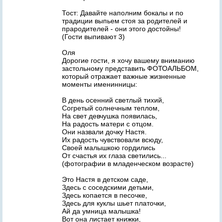
Тост: Давайте наполним бокалы и по
традиции выпьем стоя за родителей и
прародителей - они этого достойны!
(Гости выпивают 3)
Оля
Дорогие гости, я хочу вашему вниманию
застольному представить ФОТОАЛЬБОМ,
который отражает важные жизненные
моменты именинницы:
В день осенний светлый тихий,
Согретый солнечным теплом,
На свет девчушка появилась,
На радость матери с отцом.
Они назвали дочку Настя.
Их радость чувствовали всюду,
Своей малышкою гордились
От счастья их глаза светились...
(фотографии в младенческом возрасте)
Это Настя в детском саде,
Здесь с соседскими детьми,
Здесь копается в песочке,
Здесь для куклы шьет платочки,
Ай да умница малышка!
Вот она листает книжки,