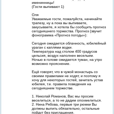
именинницы!
(Гости выпивают 1)
Оля
Уважаемые гости, пожалуйста, начинайте
трапезу, ну а пока вы выпиваете,
закусываете, я хотела бы сообщить прогноз
сегодняшнего торжества. Прогноз (звучит
фонограмма «Прогноз погоды»):
Сегодня ожидается облачность, юбилейный
ураган с каплями водки.
Температура над столом 400 градусов
цельсия, воздух наполнен весельем.
Ночью в голове ожидается туман, на утро
возможно прояснение.
Ещё говорят, что в чужой монастырь со
своими правилами не ходят, и поэтому я
хочу для некоторых гостей, зачитать устав
юбилея, т.е. правила поведения на
сегодняшнем торжестве.
1. Николай Романов, Вас мы просим
веселиться, а то не дадим опохмелиться.
2. Нина Рябова, первые три рюмки Вы
должны выпить обязательно, остальные
пойдут без приглашения.