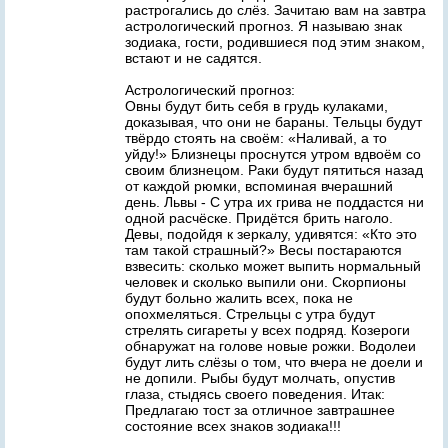
растрогались до слёз. Зачитаю вам на завтра
астрологический прогноз. Я называю знак
зодиака, гости, родившиеся под этим знаком,
встают и не садятся.
Астрологический прогноз:
Овны будут бить себя в грудь кулаками,
доказывая, что они не бараны. Тельцы будут
твёрдо стоять на своём: «Наливай, а то
уйду!» Близнецы проснутся утром вдвоём со
своим близнецом. Раки будут пятиться назад
от каждой рюмки, вспоминая вчерашний
день. Львы - С утра их грива не поддастся ни
одной расчёске. Придётся брить наголо.
Девы, подойдя к зеркалу, удивятся: «Кто это
там такой страшный?» Весы постараются
взвесить: сколько может выпить нормальный
человек и сколько выпили они. Скорпионы
будут больно жалить всех, пока не
опохмеляться. Стрельцы с утра будут
стрелять сигареты у всех подряд. Козероги
обнаружат на голове новые рожки. Водолеи
будут лить слёзы о том, что вчера не доели и
не допили. Рыбы будут молчать, опустив
глаза, стыдясь своего поведения. Итак:
Предлагаю тост за отличное завтрашнее
состояние всех знаков зодиака!!!