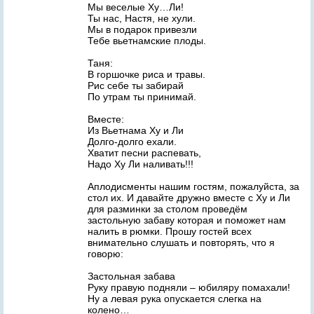
Мы веселые Ху…Ли!
Ты нас, Настя, не хули.
Мы в подарок привезли
Тебе вьетнамские плоды.
Таня:
В горшочке риса и травы.
Рис себе ты забирай
По утрам ты принимай.
Вместе:
Из Вьетнама Ху и Ли
Долго-долго ехали.
Хватит песни распевать,
Надо Ху Ли наливать!!!
Аплодисменты нашим гостям, пожалуйста, за
стол их. И давайте дружно вместе с Ху и Ли
для разминки за столом проведём
застольную забаву которая и поможет нам
налить в рюмки. Прошу гостей всех
внимательно слушать и повторять, что я
говорю:
Застольная забава
Руку правую подняли – юбиляру помахали!
Ну а левая рука опускается слегка на
колено…