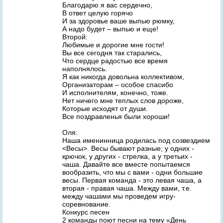
Благодарю я вас сердечно,
В ответ целую горячо
И за здоровье ваше выпью рюмку,
А надо будет – выпью и еще!
Второй:
Любимые и дорогие мне гости!
Вы все сегодня так старались,
Что сердце радостью все время
наполнялось.
Я как никогда довольна коллективом,
Организаторам – особое спасибо
И исполнителям, конечно, тоже.
Нет ничего мне теплых слов дороже,
Которые исходят от души.
Все поздравленья были хороши!
Оля:
Наша именинница родилась под созвездием
<Весы>. Весы бывают разные; у одних -
крючок, у других - стрелка, а у третьих -
чаша. Давайте все вместе попытаемся
вообразить, что мы с вами - одни большие
весы. Первая команда - это левая чаша, а
вторая - правая чаша. Между вами, т.е.
между чашами мы проведем игру-
соревнование.
Конкурс песен
2 команды поют песни на тему «День