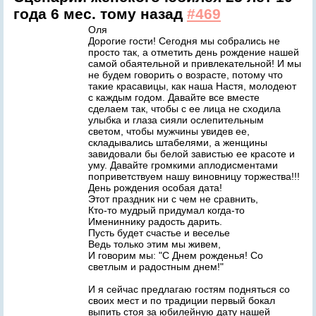
года 6 мес. тому назад
#469
Оля
Дорогие гости! Сегодня мы собрались не
просто так, а отметить день рождение нашей
самой обаятельной и привлекательной! И мы
не будем говорить о возрасте, потому что
такие красавицы, как наша Настя, молодеют
с каждым годом. Давайте все вместе
сделаем так, чтобы с ее лица не сходила
улыбка и глаза сияли ослепительным
светом, чтобы мужчины увидев ее,
складывались штабелями, а женщины
завидовали бы белой завистью ее красоте и
уму. Давайте громкими аплодисментами
поприветствуем нашу виновницу торжества!!!
День рождения особая дата!
Этот праздник ни с чем не сравнить,
Кто-то мудрый придумал когда-то
Имениннику радость дарить.
Пусть будет счастье и веселье
Ведь только этим мы живем,
И говорим мы: "С Днем рожденья! Со
светлым и радостным днем!"
И я сейчас предлагаю гостям подняться со
своих мест и по традиции первый бокал
выпить стоя за юбилейную дату нашей