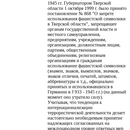
1945 гг. Губернатором Тверской
области 1 октября 1999 г. было принято
постановление № 868 "О запрете
использования фашистской символики
в Тверской области", запрещавшее
органам государственной власти и
местного самоуправления,
предприятиям, учреждениям,
организациям, должностным лицам,
партиям, общественным
объединениям, религиозным
организациям и гражданам
использование фашистской символики
(знамен, знаков, вымпелов, значков,
знаков отличия, печатей, штампов,
аббревиатуры и т.д., официально
принятых и использовавшихся в
Германии в J 933 - 1945 г.г.) (на данный
момент оно утратило силу).
Учитывая, что тенденция к
интернационализации
террористической деятельности делает
настоятельно необходимым принятие
надлежащих согласованных на
международном уровне ответных мер