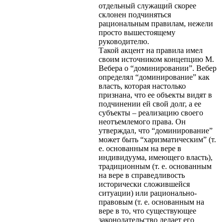
отдельный служащий скорее
склонен подчиняться
рациональным правилам, нежели
просто вышестоящему
руководителю.
Такой акцент на правила имел
своим источником концепцию М.
Вебера о “доминировании”. Вебер
определял “доминирование” как
власть, которая настолько
признана, что ее объекты видят в
подчинении ей свой долг, а ее
субъекты – реализацию своего
неотъемлемого права. Он
утверждал, что “доминирование”
может быть “харизматическим” (т.
е. основанным на вере в
индивидуума, имеющего власть),
традиционным (т. е. основанным
на вере в справедливость
исторически сложившейся
ситуации) или рационально-
правовым (т. е. основанным на
вере в то, что существующее
законодательство делает его