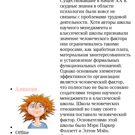
Существовавшие в начале XX в.
скудные знания в области
психологии были вовсе не
связаны с проблемами трудовой
деятельности. Хотя авторы школы
научного менеджмента и
классической школы признавали
значение человеческого фактора
они ограничивались такими
вопросами, как заработная плата,
материальная заинтересованность
и установление формальных
функциональных отношений.
Однако основным элементом
эффективности организации
является человеческий фактор,
что полностью не было осознано
Админчик
создателями теории научного
менеджмента и классической
школы. Школа человеческих
отношений во главу своего
учения поставило человеческий
фактор. Основателями этой
школы были Мэри Паркер
Фоллетт и Элтон Мэйо.
Offline