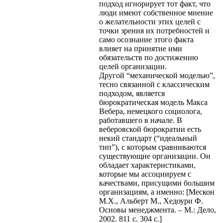
подход игнорирует тот факт, что
люди имеют собственное мнение
о желательности этих целей с
точки зрения их потребностей и
само осознание этого факта
влияет на принятие ими
обязательств по достижению
целей организации.
Другой “механической моделью”,
тесно связанной с классическим
подходом, является
бюрократическая модель Макса
Вебера, немецкого социолога,
работавшего в начале. В
веберовской бюрократии есть
некий стандарт (“идеальный
тип”), с которым сравниваются
существующие организации. Он
обладает характеристиками,
которые мы ассоциируем с
качествами, присущими большим
организациям, а именно: [Мескон
М.Х., Альберт М., Хедоури Ф.
Основы менеджмента. – М.: Дело,
2002. 811 с. 304 с.]