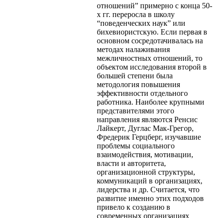
отношений” примерно с конца 50-
х гг. переросла в школу
“поведенческих наук” или
бихевиористскую. Если первая в
основном сосредотачивалась на
методах налаживания
межличностных отношений, то
объектом исследования второй в
большей степени была
методология повышения
эффективности отдельного
работника. Наиболее крупными
представителями этого
направления являются Ренсис
Лайкерт, Дуглас Мак-Грегор,
Фредерик Герцберг, изучавшие
проблемы социального
взаимодействия, мотивации,
власти и авторитета,
организационной структуры,
коммуникаций в организациях,
лидерства и др. Считается, что
развитие именно этих подходов
привело к созданию в
современных организациях