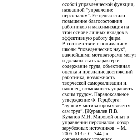
особой управленческой функции,
названной “управление
персоналом”. Ее целью стало
повышение благосостояния
работников и максимизация на
этой основе личных вкладов в
эффективную работу фирм.
В соответствии с пониманием
школы “поведенческих наук”,
важнейшими мотиваторами могут
и должны стать характер и
содержание труда, объективная
оценка и признание достижений
работника, возможность
творческой самореализации и,
наконец, возможность управлять
своим трудом. Парадоксальное
утверждение Ф. Герцберга:
“лучшим мотиватором является
сам труд”, [Журавлев П.В.
Кулапов М.Н. Мировой опыт в
управлении персоналом: обзор
зарубежных источников. – М.,
2005. 613 с. С. 344.] в
современных условиях