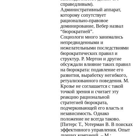
справедливым).
Административный аппарат,
которому сопутствует
рационально-правовое
доминирование, Вебер назвал
“бюрократией”.
Социологи много занимались
непредвиденными и
нежелательными последствиями
бюрократических правил и
структур. Р. Мертон и другие
обсуждали влияние таких правил
на бюрократа: подавление его
развития, выработку негибкого,
ретуализованного поведения. М.
Крозье не соглашается с такой
точкой зрения и считает эту
реакцию рациональной
стратегией бюрократа,
подчеркивающей его власть и
независимость. Однако
положение не всегда таково.
[Питерс Т., Уотерман В. В поисках
эффективного управления. Опыт
лучших компаний. – М.: