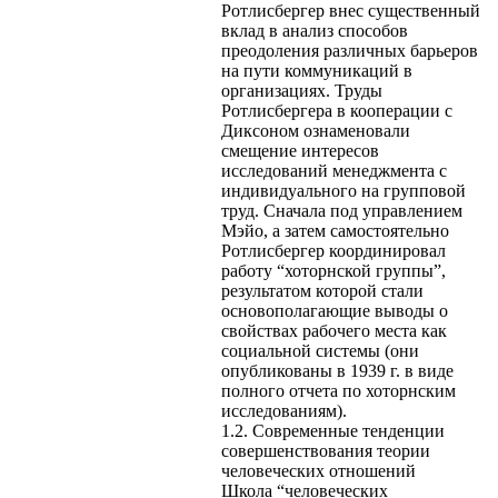
Ротлисбергер внес существенный
вклад в анализ способов
преодоления различных барьеров
на пути коммуникаций в
организациях. Труды
Ротлисбергера в кооперации с
Диксоном ознаменовали
смещение интересов
исследований менеджмента с
индивидуального на групповой
труд. Сначала под управлением
Мэйо, а затем самостоятельно
Ротлисбергер координировал
работу “хоторнской группы”,
результатом которой стали
основополагающие выводы о
свойствах рабочего места как
социальной системы (они
опубликованы в 1939 г. в виде
полного отчета по хоторнским
исследованиям).
1.2. Современные тенденции
совершенствования теории
человеческих отношений
Школа “человеческих