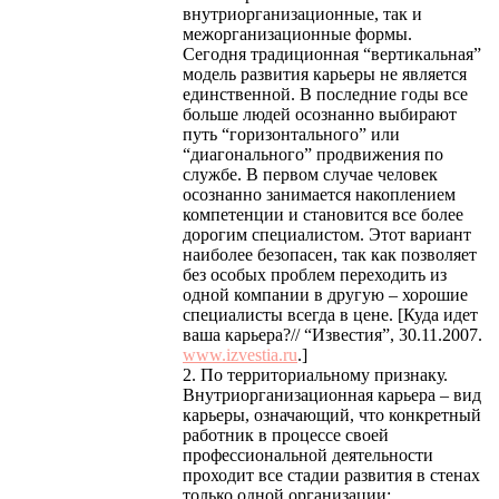
внутриорганизационные, так и
межорганизационные формы.
Сегодня традиционная “вертикальная”
модель развития карьеры не является
единственной. В последние годы все
больше людей осознанно выбирают
путь “горизонтального” или
“диагонального” продвижения по
службе. В первом случае человек
осознанно занимается накоплением
компетенции и становится все более
дорогим специалистом. Этот вариант
наиболее безопасен, так как позволяет
без особых проблем переходить из
одной компании в другую – хорошие
специалисты всегда в цене. [Куда идет
ваша карьера?// “Известия”, 30.11.2007.
www.izvestia.ru
.]
2. По территориальному признаку.
Внутриорганизационная карьера – вид
карьеры, означающий, что конкретный
работник в процессе своей
профессиональной деятельности
проходит все стадии развития в стенах
только одной организации: