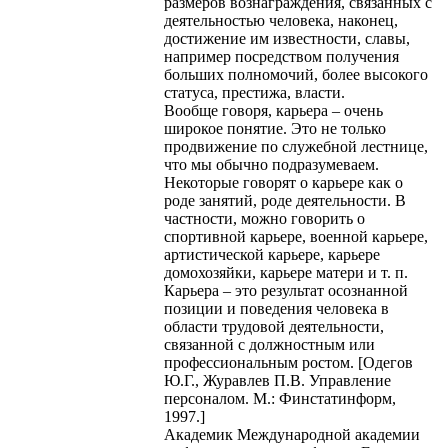
размеров вознаграждения, связанных с
деятельностью человека, наконец,
достижение им известности, славы,
например посредством получения
больших полномочий, более высокого
статуса, престижа, власти.
Вообще говоря, карьера – очень
широкое понятие. Это не только
продвижение по служебной лестнице,
что мы обычно подразумеваем.
Некоторые говорят о карьере как о
роде занятий, роде деятельности. В
частности, можно говорить о
спортивной карьере, военной карьере,
артистической карьере, карьере
домохозяйки, карьере матери и т. п.
Карьера – это результат осознанной
позиции и поведения человека в
области трудовой деятельности,
связанной с должностным или
профессиональным ростом. [Одегов
Ю.Г., Журавлев П.В. Управление
персоналом. М.: Финстатинформ,
1997.]
Академик Международной академии