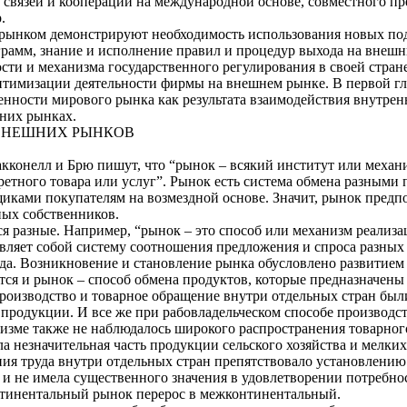
связей и кооперации на международной основе, совместного пре
.
рынком демонстрируют необходимость использования новых под
грамм, знание и исполнение правил и процедур выхода на внеш
ти и механизма государственного регулирования в своей стране
птимизации деятельности фирмы на внешнем рынке. В первой гл
бенности мирового рынка как результата взаимодействия внутре
них рынках.
 ВНЕШНИХ РЫНКОВ
конелл и Брю пишут, что “рынок – всякий институт или механи
ретного товара или услуг”. Рынок есть система обмена разными
иками покупателям на возмездной основе. Значит, рынок предпо
ных собственников.
 разные. Например, “рынок – это способ или механизм реализац
тавляет собой систему соотношения предложения и спроса разных
да. Возникновение и становление рынка обусловлено развитием 
тся и рынок – способ обмена продуктов, которые предназначены 
производство и товарное обращение внутри отдельных стран был
 продукции. И все же при рабовладельческом способе производс
лизме также не наблюдалось широкого распространения товарно
ала незначительная часть продукции сельского хозяйства и мелк
ния труда внутри отдельных стран препятствовало установлени
 и не имела существенного значения в удовлетворении потребно
тинентальный рынок перерос в межконтинентальный.