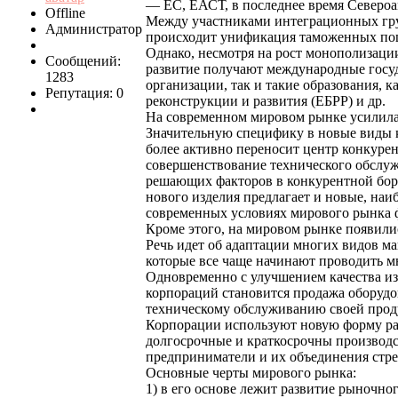
— ЕС, ЕАСТ, в последнее время Североа
Offline
Между участниками интеграционных груп
Администратор
происходит унификация таможенных пош
Однако, несмотря на рост монополизаци
Сообщений:
развитие получают международные госуд
1283
организации, так и такие образования
Репутация: 0
реконструкции и развития (ЕБРР) и др.
На современном мировом рынке усилилас
Значительную специфику в новые виды к
более активно переносит центр конкурен
совершенствование технического обслуж
решающих факторов в конкурентной борь
нового изделия предлагает и новые, наи
современных условиях мирового рынка ф
Кроме этого, на мировом рынке появили
Речь идет об адаптации многих видов м
которые все чаще начинают проводить мн
Одновременно с улучшением качества и
корпораций становится продажа оборуд
техническому обслуживанию своей прод
Корпорации используют новую форму раб
долгосрочные и краткосрочны производс
предприниматели и их объединения стрем
Основные черты мирового рынка:
1) в его основе лежит развитие рыночно