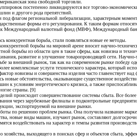
мериканская зона свободной торговли.
пировок постепенно ликвидируются все торгово-экономические
лин и другого рода препятствий.
и под флагом региональной либерализации, характерным моменто
арственные формы его регулирования. К таким формам относят
, как Международный валютный фонд (МВФ), Международный бан
ь конкурентная борьба, стали появляться новые ее методы.
онкурентной борьбы на мировой арене вносит научно-техническ
тной борьбы из области цен в такие сферы, как новизна и технич
ивания, развитие и улучшение товаропроводящей сети. Научно-
бе за внешний рынок, так как на современном рынке победу оде
более комплексные услуги технического характера, который исп
актор новизны и совершенства изделия часто главенствует над 
сь новые обстоятельства, оказывающие существенное воздейств
ашин к условиям энергетического кризиса, а также приспосабли
огие страны. [9]
зделий происходит совершенствование системы сбыта. Все бол
ования через зарубежные филиалы и подконтрольные предприяти
укции, экспортируемой на внешние рынки.
оты по решению проблем рынка. Она получила название маркет
тва, новые виды машин, изучают рынок, составляют долгосрочн
ятся воздействовать на характер и темпы развития производства
го хозяйства, выходящего в поисках сфер и объектов сбыта, эфф