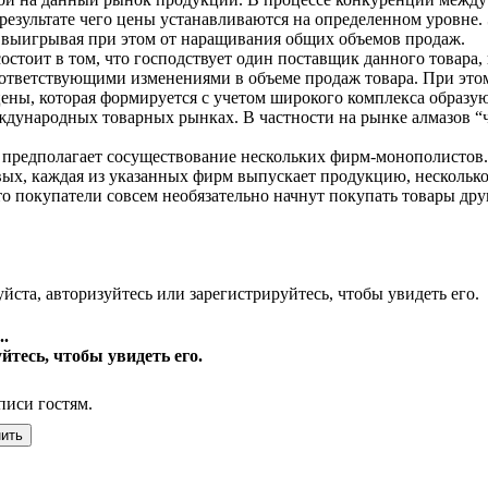
в результате чего цены устанавливаются на определенном уровне
), выигрывая при этом от наращивания общих объемов продаж.
стоит в том, что господствует один поставщик данного товара,
 соответствующими изменениями в объеме продаж товара. При эт
цены, которая формируется с учетом широкого комплекса образу
дународных товарных рынках. В частности на рынке алмазов “
предполагает сосуществование нескольких фирм-монополистов.
вых, каждая из указанных фирм выпускает продукцию, несколь
то покупатели совсем необязательно начнут покупать товары др
йста, авторизуйтесь или зарегистрируйтесь, чтобы увидеть его.
.
йтесь, чтобы увидеть его.
писи гостям.