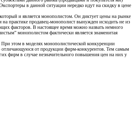
. Экспортеры в данной ситуации нередко идут на скидку в цене
 который и является монополистом. Он диктует цены на рынке
ом на практике продавец-монополист вынужден исходить не из
ющих факторов. В настоящее время можно назвать немного
чистым” монополистом фактически является знаменитая
 При этом в моделях монополистической конкуренции
ко отличающуюся от продукции фирм-конкурентов. Тем самым
угих фирм в случае незначительного повышения цен на них у