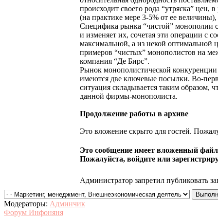
происходит своего рода “утряска” цен, 
(на практике мере 3-5% от ее величины
Специфика рынка “чистой” монополии со
и изменяет их, сочетая эти операции с
максимальной, а из некой оптимальной 
примеров “чистых” монополистов на меж
компания “Де Бирс”.
Рынок монополистической конкуренции 
имеются две ключевые посылки. Во-пер
ситуация складывается таким образом, ч
данной фирмы-монополиста.
Продолжение работы в архиве
Это вложение скрыто для гостей. Пожалу
Это сообщение имеет вложенный файл.
Пожалуйста, войдите или зарегистриру
Администратор запретил публиковать за
Модераторы:
Админчик
Форум Инфоняня