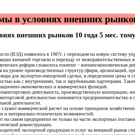
мы в условиях внешних рынко
овиях внешних рынков
10 года 5 мес. том
сти (ВЭД) появилось в 1987г. с переходом на новую систему у
изации внешней торговли и переходу от межправительственных 
мических реформ сложилось понятие − внешнеэкономическая дея
на уровне производственных структур (фирм, организаций, пре
вара для экспортно-импортной сделки, в определении цены и ст
остью как с внутренними, так и зарубежными партнерами. Таки
изационно-экономических и коммерческих функций.
внешнеторговую деятельность, производственную кооперацию, и
неторговой деятельностью понимается предпринимательство в о
льной деятельности.
лужит коммерческий расчет на основе принципов хозяйственно
х и материально-технических возможностей.
т на самом предприятии не только на части экспортных поставо
нической реконструкции.
водителей экспортной продукции и услуг на внешний рынок ст