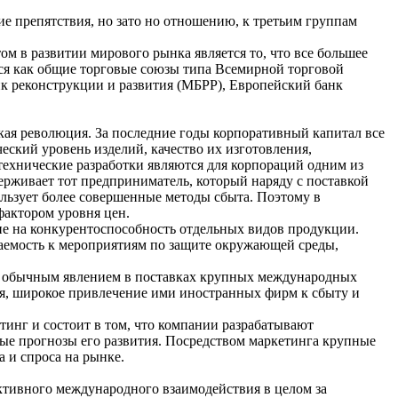
 препятствия, но зато но отношению, к третьим группам
м в развитии мирового рынка является то, что все большее
ся как общие торговые союзы типа Всемирной торговой
к реконструкции и развития (МБРР), Европейский банк
ая революция. За последние годы корпоративный капитал все
еский уровень изделий, качество их изготовления,
технические разработки являются для корпораций одним из
рживает тот предприниматель, который наряду с поставкой
ользует более совершенные методы сбыта. Поэтому в
фактором уровня цен.
ие на конкурентоспособность отдельных видов продукции.
ваемость к мероприятиям по защите окружающей среды,
ее обычным явлением в поставках крупных международных
я, широкое привлечение ими иностранных фирм к сбыту и
инг и состоит в том, что компании разрабатывают
ые прогнозы его развития. Посредством маркетинга крупные
 и спроса на рынке.
ективного международного взаимодействия в целом за