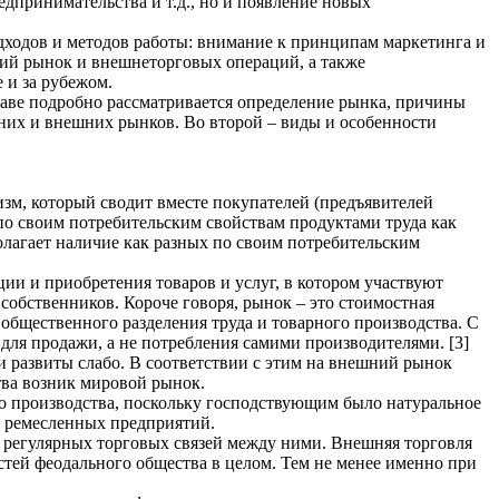
дпринимательства и т.д., но и появление новых
ходов и методов работы: внимание к принципам маркетинга и
ний рынок и внешнеторговых операций, а также
 и за рубежом.
аве подробно рассматривается определение рынка, причины
нних и внешних рынков. Во второй – виды и особенности
зм, который сводит вместе покупателей (предъявителей
 по своим потребительским свойствам продуктами труда как
лагает наличие как разных по своим потребительским
ии и приобретения товаров и услуг, в котором участвуют
 собственников. Короче говоря, рынок – это стоимостная
общественного разделения труда и товарного производства. С
для продажи, а не потребления самими производителями. [3]
и развиты слабо. В соответствии с этим на внешний рынок
тва возник мировой рынок.
го производства, поскольку господствующим было натуральное
их ремесленных предприятий.
ю регулярных торговых связей между ними. Внешняя торговля
стей феодального общества в целом. Тем не менее именно при