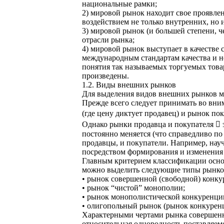
национальные рамки;
2) мировой рынок находит свое проявле
воздействием не только внутренних, но
3) мировой рынок (и большей степени, 
отрасли рынка;
4) мировой рынок выступает в качестве
международным стандартам качества и 
понятия так называемых торгуемых товар
произведены.
1.2. Виды внешних рынков
Для выделения видов внешних рынков м
Прежде всего следует принимать во вни
(где цену диктует продавец) и рынок пок
Однако рынки продавца и покупателя  
постоянно меняется (что справедливо по
продавцы, и покупатели. Например, науч
посредством формирования и изменения п
Главным критерием классификации основ
можно выделить следующие типы рынков
• рынок совершенной (свободной) конку
• рынок “чистой” монополии;
• рынок монополистической конкуренци
• олигопольный рынок (рынок конкурен
Характерными чертами рынка совершенн
относительная однородность поставляем