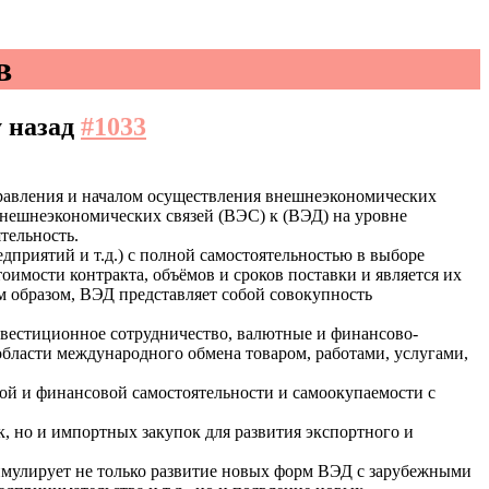
в
у назад
#1033
правления и началом осуществления внешнеэкономических
внешнеэкономических связей (ВЭС) к (ВЭД) на уровне
тельность.
дприятий и т.д.) с полной самостоятельностью в выборе
оимости контракта, объёмов и сроков поставки и является их
м образом, ВЭД представляет собой совокупность
нвестиционное сотрудничество, валютные и финансово-
бласти международного обмена товаром, работами, услугами,
й и финансовой самостоятельности и самоокупаемости с
к, но и импортных закупок для развития экспортного и
имулирует не только развитие новых форм ВЭД с зарубежными