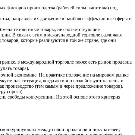
ых факторов производства (рабочей силы, капитала) под
ства, направляя их движение в наиболее эффективные сферы и
бмена те или иные товары, не соответствующие
ии. В связи с этим в международной торговле различают
товаров, которые реализуются в той же стране, где они
 рынке, в международной торговле также есть рынок продавца
упать товара).
ночной экономике. На практике положение на мировом рынке
ежуточная ситуация, когда активно воздействуют на цены и
к производство (тем самым и через предложение товаров),
ру спроса).
нь свободы конкуренции. На этой основе этого критерия
о конкурирующих между собой продавцов и покупателей;
субъектами данного рынка (продавцами и покупателя ми)