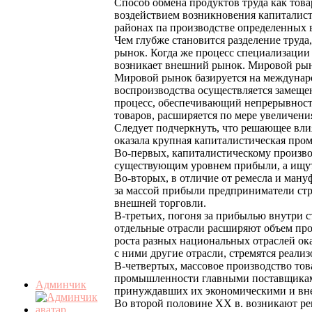
Способ обмена продуктов труда как това
воздействием возникновения капиталист
районах па производстве определенных в
Чем глубже становится разделение труда,
рынок. Когда же процесс специализации
возникает внешний рынок. Мировой рыно
Мировой рынок базируется на междунаро
воспроизводства осуществляется замеще
процесс, обеспечивающий непрерывность
товаров, расширяется по мере увеличени
Следует подчеркнуть, что решающее вли
оказала крупная капиталистическая про
Во-первых, капиталистическому произво
существующим уровнем прибыли, а ищут
Во-вторых, в отличие от ремесла и ман
за массой прибыли предприниматели стр
внешней торговли.
В-третьих, погоня за прибылью внутри 
отдельные отрасли расширяют объем про
роста разных национальных отраслей ока
с ними другие отрасли, стремятся реал
В-четвертых, массовое производство то
промышленности главными поставщиками
Админчик
принуждавших их экономическими и вне
Во второй половине XX в. возникают р