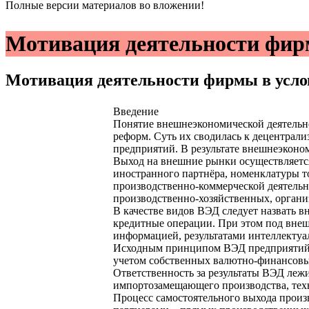
Полные версии материалов во вложении!
Мотивация деятельности фир
Мотивация деятельности фирмы в усл
Введение
Понятие внешнеэкономической деятельно
реформ. Суть их сводилась к децентрал
предприятий. В результате внешнеэконо
Выход на внешние рынки осуществляется 
иностранного партнёра, номенклатуры то
производственно-коммерческой деятельн
производственно-хозяйственных, орган
В качестве видов ВЭД следует назвать 
кредитные операции. При этом под внеш
информацией, результатами интеллектуа
Исходным принципом ВЭД предприятий с
учетом собственных валютно-финансовы
Ответственность за результаты ВЭД лежи
импортозамещающего производства, тех
Процесс самостоятельного выхода произ