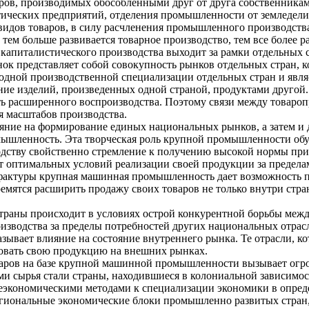
ров, производимых обособленными друг от друга собственниками
ических предприятий, отделения промышленности от земледелия,
идов товаров, в силу расчленения промышленного производства 
 тем больше развивается товарное производство, тем все более 
 капиталистического производства выходит за рамки отдельных 
к представляет собой совокупность рынков отдельных стран, к
дной производственной специализации отдельных стран и являе
ние изделий, произведенных одной страной, продуктами другой.
 расширенного воспроизводства. Поэтому связи между товароп
я масштабов производства.
яние на формирование единых национальных рынков, а затем и
мышленность. Эта творческая роль крупной промышленности обу
дству свойственно стремление к получению высокой нормы при
 оптимальных условий реализации своей продукции за пределам
уфактуры крупная машинная промышленность дает возможность п
емятся расширить продажу своих товаров не только внутри стра
страны происходит в условиях острой конкурентной борьбы меж
изводства за пределы потребностей других национальных отрас
зывает влияние на состояние внутреннего рынка. Те отрасли, к
изовать свою продукцию на внешних рынках.
варов на базе крупной машинной промышленности вызывает огро
 сырья стали страны, находившиеся в колониальной зависимос
экономическими методами к специализации экономики в опреде
егиональные экономические блоки промышленно развитых стран