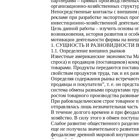
партнерами – прямых производственных 
организационно-хозяйственных структур
Непосредственные контакты с внешним 
рекламе при разработке экспортных про
инвестиционно-хозяйственной деятельнос
Цель данной работы – изучить основы о
возникновения, история развития и осо
мотивации деятельности фирмы на внеш
1. СУЩНОСТЬ И РАЗНОВИДНОСТИ
1.1. Определение внешних рынков
Известные американские экономисты Мак
спроса) и продавцов (поставщиков) конк
товарами. Продукты передаются поставщ
свойствам продуктов труда, так и их раз
Определяя содержания рынка встречаются
продавцы и покупатели”, т. е. он предс
система обмена разными продуктами тру
ростом товарного производства развивае
При рабовладельческом строе товарное 
отправлялась лишь незначительная часть
В течение долгого времени и при феода
хозяйство. В силу этого в обмен поступ
Слабое развитие общественного разделе
еще не получила значительного развития
феодализме древний мировой внутрикон