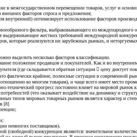
ние в межгосударственном перемещении товаров, услуг и основн
 и внешних факторов спроса и предложения;
чем внутренний) оптимизирует использование факторов производ
 своеобразного фильтра, выбраковывающего из международного о
не выдерживающие жестких требований международной конкуренц
ов, которые реализуются ни зарубежных рынках, и неторгуемых 
ожно выделить несколько факторов классификации.
мание положение продавцов и покупателей. Как и во внутреннем
упателя (где складывается обратная ситуация  цену диктует пок
это фактически крайние, полюсные ситуации в современной ры
 отношению ко многим товарам), и чаще всего имеет место пром
но-технический прогресс постоянно влияет на мировой рынок ка
отребностей (что оказывает воздействие на динамику и структу
ных типов мировых товарных рынков является характер и степе
 [8]
ренции;
и;
ции немногих поставщиков).
ой (свободной) конкуренции являются: значительное количеств
ой на данный рынок продукции. В процессе конкуренции между 