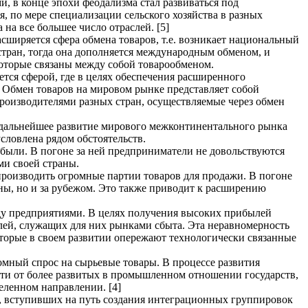
, в конце эпохи феодализма стал развиваться под
 по мере специализации сельского хозяйства в разных
на все большее число отраслей. [5]
расширяется сфера обмена товаров, т.е. возникает национальный
стран, тогда она дополняется международным обменом, и
оторые связаны между собой товарообменом.
тся сферой, где в целях обеспечения расширенного
 Обмен товаров на мировом рынке представляет собой
роизводителями разных стран, осуществляемые через обмен
 дальнейшее развитие мирового межконтинентального рынка
словлена рядом обстоятельств.
были. В погоне за ней предприниматели не довольствуются
и своей страны.
роизводить огромные партии товаров для продажи. В погоне
ны, но и за рубежом. Это также приводит к расширению
ду предприятиями. В целях получения высоких прибылей
лей, служащих для них рынками сбыта. Эта неравномерность
оторые в своем развитии опережают технологически связанные
мный спрос на сырьевые товары. В процессе развития
ти от более развитых в промышленном отношении государств,
ленном направлении. [4]
, вступивших на путь создания интеграционных группировок