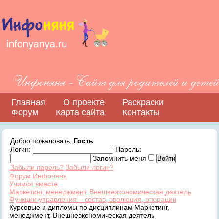
Инфоняня - Сайт для родителей и детей
Главная
О проекте
Раскраски
Форум
Карта сайта
Контакты
Добро пожаловать,
Гость
Логин:
Пароль:
Запомнить меня
Забыли пароль?
Забыли логин?
Форум Инфоняня
Учимся вместе
Маркетинг, менеджмент, Внешнеэкономическая деятель
Функции управления – состав, эволюция, операции
Курсовые и дипломы по дисциплинам Маркетинг,
менеджмент, Внешнеэкономическая деятель