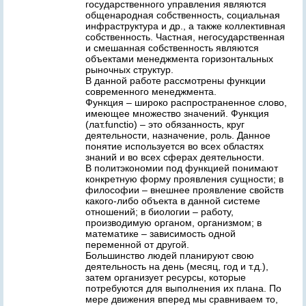
государственного управления являются
общенародная собственность, социальная
инфраструктура и др., а также коллективная
собственность. Частная, негосударственная
и смешанная собственность являются
объектами менеджмента горизонтальных
рыночных структур.
В данной работе рассмотрены функции
современного менеджмента.
Функция – широко распространенное слово,
имеющее множество значений. Функция
(лат.functio) – это обязанность, круг
деятельности, назначение, роль. Данное
понятие используется во всех областях
знаний и во всех сферах деятельности.
В политэкономии под функцией понимают
конкретную форму проявления сущности; в
философии – внешнее проявление свойств
какого-либо объекта в данной системе
отношений; в биологии – работу,
производимую органом, организмом; в
математике – зависимость одной
переменной от другой.
Большинство людей планируют свою
деятельность на день (месяц, год и т.д.),
затем организует ресурсы, которые
потребуются для выполнения их плана. По
мере движения вперед мы сравниваем то,