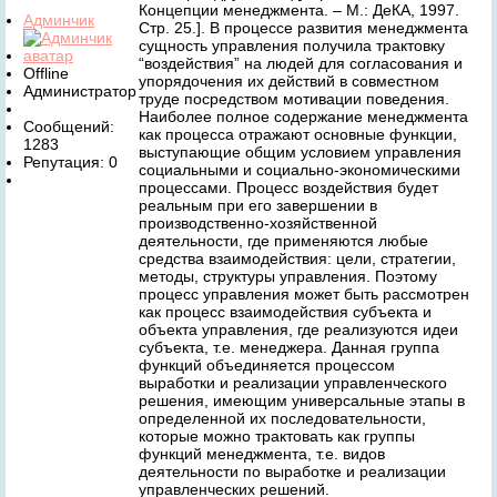
Концепции менеджмента. – М.: ДеКА, 1997.
Админчик
Стр. 25.]. В процессе развития менеджмента
сущность управления получила трактовку
“воздействия” на людей для согласования и
Offline
упорядочения их действий в совместном
Администратор
труде посредством мотивации поведения.
Наиболее полное содержание менеджмента
Сообщений:
как процесса отражают основные функции,
1283
выступающие общим условием управления
Репутация: 0
социальными и социально-экономическими
процессами. Процесс воздействия будет
реальным при его завершении в
производственно-хозяйственной
деятельности, где применяются любые
средства взаимодействия: цели, стратегии,
методы, структуры управления. Поэтому
процесс управления может быть рассмотрен
как процесс взаимодействия субъекта и
объекта управления, где реализуются идеи
субъекта, т.е. менеджера. Данная группа
функций объединяется процессом
выработки и реализации управленческого
решения, имеющим универсальные этапы в
определенной их последовательности,
которые можно трактовать как группы
функций менеджмента, т.е. видов
деятельности по выработке и реализации
управленческих решений.