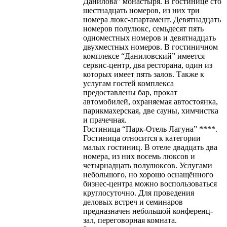
Данилова” монастыря. В гостинице сто
шестнадцать номеров, из них три
номера люкс-апартамент. Девятнадцать
номеров полулюкс, семьдесят пять
одноместных номеров и девятнадцать
двухместных номеров. В гостиничном
комплексе “Даниловский” имеется
сервис-центр, два ресторана, один из
которых имеет пять залов. Также к
услугам гостей комплекса
предоставлены бар, прокат
автомобилей, охраняемая автостоянка,
парикмахерская, две сауны, химчистка
и прачечная.
Гостиница “Парк-Отель Лагуна” ****.
Гостиница относится к категории
малых гостиниц. В отеле двадцать два
номера, из них восемь люксов и
четырнадцать полулюксов. Услугами
небольшого, но хорошо оснащённого
бизнес-центра можно воспользоваться
круглосуточно. Для проведения
деловых встреч и семинаров
предназначен небольшой конференц-
зал, переговорная комната.