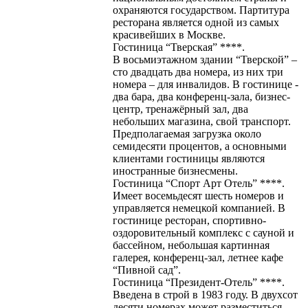
охраняются государством. Партитура
ресторана является одной из самых
красивейших в Москве.
Гостиница “Тверская” ****.
В восьмиэтажном здании “Тверской” –
сто двадцать два номера, из них три
номера – для инвалидов. В гостинице -
два бара, два конференц-зала, бизнес-
центр, тренажёрный зал, два
небольших магазина, свой транспорт.
Предполагаемая загрузка около
семидесяти процентов, а основными
клиентами гостиницы являются
иностранные бизнесмены.
Гостиница “Спорт Арт Отель” ****.
Имеет восемьдесят шесть номеров и
управляется немецкой компанией. В
гостинице ресторан, спортивно-
оздоровительный комплекс с сауной и
бассейном, небольшая картинная
галерея, конференц-зал, летнее кафе
“Пивной сад”.
Гостиница “Президент-Отель” ****.
Введена в строй в 1983 году. В двухсот
десяти номерах может разместиться