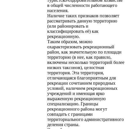
туристско-оздоровительном хозяйстве
в общей численности работающего
населения.
Наличие таких признаков позволяет
рассматривать данную территорию
(или районировать и
классифицировать её) как
рекреационную.
Таким образом, можно
охарактеризовать рекреационный
район, как значительную по площади
территорию (в нее, как правило,
включены несколько территорий более
низких таксонов), целостная
территория. Эта территория,
отличающаяся благоприятным для
рекреации сочетанием природных
условий, наличием рекреационных
учреждений и имеющая ярко
выраженную рекреационную
специализацию. Границы
рекреационного района могут
совпадать с границами
территориального административного
деления страны.