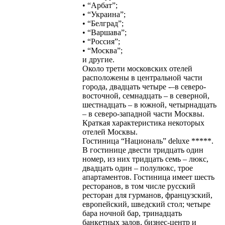
• “Арбат”;
• “Украина”;
• “Белград”;
• “Варшава”;
• “Россия”;
• “Москва”;
и другие.
Около трети московских отелей
расположены в центральной части
города, двадцать четыре -–в северо-
восточной, семнадцать – в северной,
шестнадцать – в южной, четырнадцать
– в северо-западной части Москвы.
Краткая характеристика некоторых
отелей Москвы.
Гостиница “Националь” deluxe *****.
В гостинице двести тридцать один
номер, из них тридцать семь – люкс,
двадцать один – полулюкс, трое
апартаментов. Гостиница имеет шесть
ресторанов, в том числе русский
ресторан для гурманов, французский,
европейский, шведский стол; четыре
бара ночной бар, тринадцать
банкетных залов, бизнес-центр и