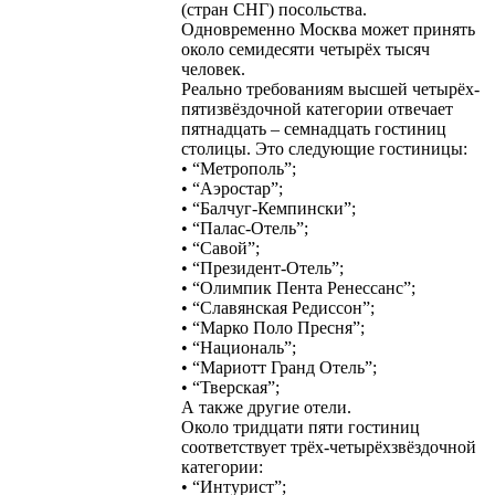
(стран СНГ) посольства.
Одновременно Москва может принять
около семидесяти четырёх тысяч
человек.
Реально требованиям высшей четырёх-
пятизвёздочной категории отвечает
пятнадцать – семнадцать гостиниц
столицы. Это следующие гостиницы:
• “Метрополь”;
• “Аэростар”;
• “Балчуг-Кемпински”;
• “Палас-Отель”;
• “Савой”;
• “Президент-Отель”;
• “Олимпик Пента Ренессанс”;
• “Славянская Редиссон”;
• “Марко Поло Пресня”;
• “Националь”;
• “Мариотт Гранд Отель”;
• “Тверская”;
А также другие отели.
Около тридцати пяти гостиниц
соответствует трёх-четырёхзвёздочной
категории:
• “Интурист”;