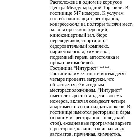
Расположена в одном из корпусов
Центра Международной Торговли. В
гостинице 547 номеров. К услугам
гостей: одиннадцать ресторанов,
конгресс-холл на полторы тысячи мест,
зал для пресс-конференций,
киноконцертный зал, бюро
переводчиков, спортивно-
оздоровительный комплекс,
парикмахерская, химчистка,
подземный гараж, автостоянка и
прокат автомобилей.
Гостиница “Интурист” ****.
Гостиница имеет почти восемьдесят
четыре процента загрузки, что
объясняется её выгодным
месторасположением. “Интурист”
имеет четыреста пятьдесят восемь
номеров, включая семьдесят четыре
апартаментов и пятнадцать люксов. В
гостинице имеются рестораны и бары
(в одном из ресторанов – шведский
стол), ежедневные программы варьете
в ресторане, казино, зал игральных
автоматов, прачечная, химчистка,