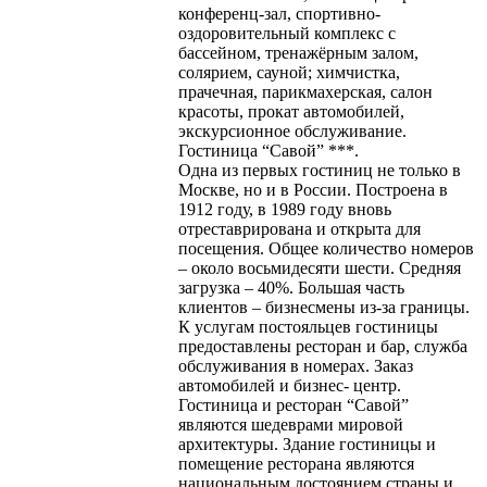
конференц-зал, спортивно-
оздоровительный комплекс с
бассейном, тренажёрным залом,
солярием, сауной; химчистка,
прачечная, парикмахерская, салон
красоты, прокат автомобилей,
экскурсионное обслуживание.
Гостиница “Савой” ***.
Одна из первых гостиниц не только в
Москве, но и в России. Построена в
1912 году, в 1989 году вновь
отреставрирована и открыта для
посещения. Общее количество номеров
– около восьмидесяти шести. Средняя
загрузка – 40%. Большая часть
клиентов – бизнесмены из-за границы.
К услугам постояльцев гостиницы
предоставлены ресторан и бар, служба
обслуживания в номерах. Заказ
автомобилей и бизнес- центр.
Гостиница и ресторан “Савой”
являются шедеврами мировой
архитектуры. Здание гостиницы и
помещение ресторана являются
национальным достоянием страны и