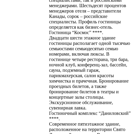
специалистами, так и российскими
менеджерами. Шестьдесят процентов
менеджеров отеля – представители
Канады, сорок – российские
специалисты. Профиль гостиницы
определяется как бизнес-отель.
Гостиница “Космос” ****.
Двадцати шести этажное здание
гостиницы располагает одной тысячью
семьюстами семьюдесятью семью
номерами, включая люксы. В
гостинице четыре ресторана, три бара,
ночной клуб, конференц-зал, бассейн,
сауна, подземный гараж,
парикмахерская, салон красоты
химчистка и прачечная. Бронирование
проездных билетов, а также
бронирование билетов в театры и
концертные залы столицы.
Экскурсионное обслуживание,
сувенирная лавка.
Гостиничный комплекс “Даниловский”
****.
Современное пятиэтажное здание,
расположенное на территории Свято