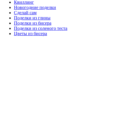
Квиллинг
Новогодние поделки
Сделай сам
Поделки из глины
Поделки из бисера
Поделки из соленого теста
Цветы из бисера
Сайт для родителей и детей
Главная
О проекте
Раскраски
Форум
Мой мир
Одноклассники
Facebook
Google +