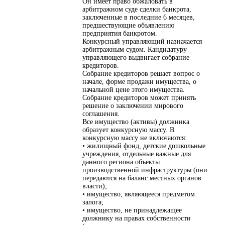
Он имеет право обжаловать в
арбитражном суде сделки банкрота,
заключенные в последние 6 месяцев,
предшествующие объявлению
предприятия банкротом.
Конкурсный управляющий назначается
арбитражным судом. Кандидатуру
управляющего выдвигает собрание
кредиторов.
Собрание кредиторов решает вопрос о
начале, форме продажи имущества, о
начальной цене этого имущества.
Собрание кредиторов может принять
решение о заключении мирового
соглашения.
Все имущество (активы) должника
образует конкурсную массу. В
конкурсную массу не включаются:
• жилищный фонд, детские дошкольные
учреждения, отдельные важные для
данного региона объекты
производственной инфраструктуры (они
передаются на баланс местных органов
власти);
• имущество, являющееся предметом
залога;
• имущество, не принадлежащее
должнику на правах собственности