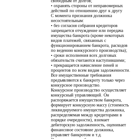
свободным от долгов;
• охранять стороны от неправомерных
действий по отношению друг к другу
С момента признания должника
несостоятельным:
• без согласия собрания кредиторов
запрещается отчуждение или передача
имущества банкрота (кроме некоторых
видов платежей, связанных с
функционированием банкрота, расходов
по ведению конкурсного производства);
• сроки исполнения всех долговых
обязательств считаются наступившими;
• прекращается начисление пеней и
процентов по всем видам задолженности.
Все имущественные требования
предъявляются к банкроту только через
конкурсное производство.
Конкурсное производство осуществляет
конкурсный управляющий. Он
распоряжается имуществом банкрота,
формирует конкурсную массу (стоимость
ликвидируемого имущества должника,
распределяемая между кредиторами в
порядке очередности), взимает
дебиторскую задолженность, оценивает
финансовое состояние должника,
управляет банкротом и т.д.