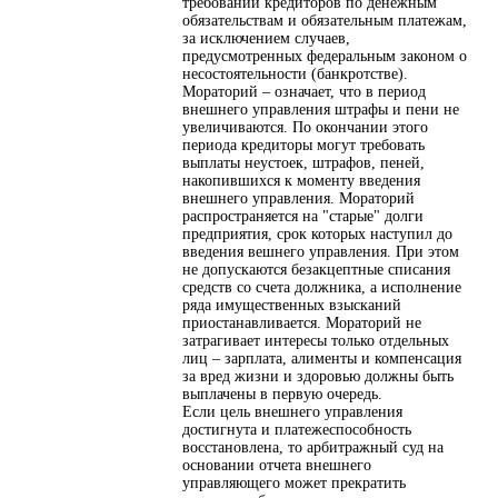
требований кредиторов по денежным
обязательствам и обязательным платежам,
за исключением случаев,
предусмотренных федеральным законом о
несостоятельности (банкротстве).
Мораторий – означает, что в период
внешнего управления штрафы и пени не
увеличиваются. По окончании этого
периода кредиторы могут требовать
выплаты неустоек, штрафов, пеней,
накопившихся к моменту введения
внешнего управления. Мораторий
распространяется на "старые" долги
предприятия, срок которых наступил до
введения вешнего управления. При этом
не допускаются безакцептные списания
средств со счета должника, а исполнение
ряда имущественных взысканий
приостанавливается. Мораторий не
затрагивает интересы только отдельных
лиц – зарплата, алименты и компенсация
за вред жизни и здоровью должны быть
выплачены в первую очередь.
Если цель внешнего управления
достигнута и платежеспособность
восстановлена, то арбитражный суд на
основании отчета внешнего
управляющего может прекратить