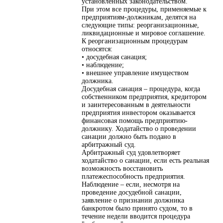
установленных законодательством.
При этом все процедуры, применяемые к
предприятиям-должникам, делятся на
следующие типы: реорганизационные,
ликвидационные и мировое соглашение.
К реорганизационным процедурам
относятся:
• досудебная санация;
• наблюдение;
• внешнее управление имуществом
должника.
Досудебная санация – процедура, когда
собственником предприятия, кредитором
и заинтересованным в деятельности
предприятия инвестором оказывается
финансовая помощь предприятию-
должнику. Ходатайство о проведении
санации должно быть подано в
арбитражный суд.
Арбитражный суд удовлетворяет
ходатайство о санации, если есть реальная
возможность восстановить
платежеспособность предприятия.
Наблюдение – если, несмотря на
проведение досудебной санации,
заявление о признании должника
банкротом было принято судом, то в
течение недели вводится процедура