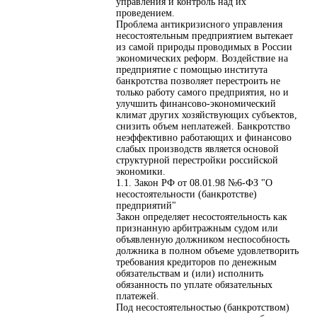
управления и контроль над их
проведением.
Проблема антикризисного управления
несостоятельным предприятием вытекает
из самой природы проводимых в России
экономических реформ. Воздействие на
предприятие с помощью института
банкротства позволяет перестроить не
только работу самого предприятия, но и
улучшить финансово-экономический
климат других хозяйствующих субъектов,
снизить объем неплатежей. Банкротство
неэффективно работающих и финансово
слабых производств является основой
структурной перестройки российской
экономики.
1.1. Закон РФ от 08.01.98 №6-ФЗ "О
несостоятельности (банкротстве)
предприятий"
Закон определяет несостоятельность как
признанную арбитражным судом или
объявленную должником неспособность
должника в полном объеме удовлетворить
требования кредиторов по денежным
обязательствам и (или) исполнить
обязанность по уплате обязательных
платежей.
Под несостоятельностью (банкротством)