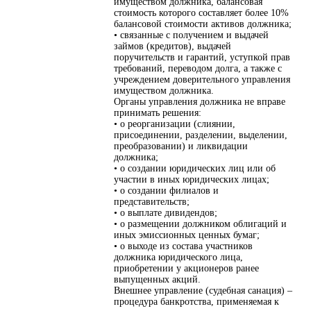
имуществом должника, балансовая
стоимость которого составляет более 10%
балансовой стоимости активов должника;
• связанные с получением и выдачей
займов (кредитов), выдачей
поручительств и гарантий, уступкой прав
требований, переводом долга, а также с
учреждением доверительного управления
имуществом должника.
Органы управления должника не вправе
принимать решения:
• о реорганизации (слиянии,
присоединении, разделении, выделении,
преобразовании) и ликвидации
должника;
• о создании юридических лиц или об
участии в иных юридических лицах;
• о создании филиалов и
представительств;
• о выплате дивидендов;
• о размещении должником облигаций и
иных эмиссионных ценных бумаг;
• о выходе из состава участников
должника юридического лица,
приобретении у акционеров ранее
выпущенных акций.
Внешнее управление (судебная санация) –
процедура банкротства, применяемая к