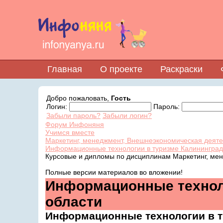
Главная
О проекте
Раскраски
Добро пожаловать,
Гость
Логин:
Пароль:
Забыли пароль?
Забыли логин?
Форум Инфоняня
Учимся вместе
Маркетинг, менеджмент, Внешнеэкономическая деят
Информационные технологии в туризме Калининград
Курсовые и дипломы по дисциплинам Маркетинг, ме
Полные версии материалов во вложении!
Информационные технол
области
Информационные технологии в т