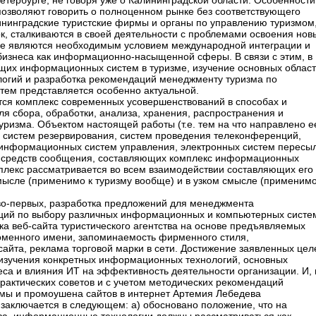
етербурге, не говоря уже о Калининградской области. Особенности
 позволяют говорить о полноценном рынке без соответствующего
нинградские туристские фирмы и органы по управлению туризмом
, сталкиваются в своей деятельности с проблемами освоения нов
е являются необходимым условием международной интеграции и
бизнеса как информационно-насыщенной сферы. В связи с этим, в
щих информационных систем в туризме, изучение основных облас
гий и разработка рекомендаций менеджменту туризма по
ем представляется особенно актуальной.
ся комплекс современных усовершенствований в способах и
ля сбора, обработки, анализа, хранения, распространения и
ризма. Объектом настоящей работы (т.е. тем на что направлено е
 систем резервирования, систем проведения телеконференций,
 информационных систем управления, электронных систем пересы
х средств сообщения, составляющих комплекс информационных
мплекс рассматривается во всем взаимодействии составляющих его
ысле (применимо к туризму вообще) и в узком смысле (применимо
во-первых, разработка предложений для менеджмента
аций по выбору различных информационных и компьютерных систе
ка веб-сайта туристического агентства на основе предъявляемых
оменного имени, запоминаемость фирменного стиля,
сайта, реклама торговой марки в сети. Достижение заявленных цел
 изучения конкретных информационных технологий, основных
еса и влияния ИТ на эффективность деятельности организации. И, 
практических советов и с учетом методических рекомендаций
амы и промоушена сайтов в интернет Артемия Лебедева
заключается в следующем: а) обосновано положение, что на