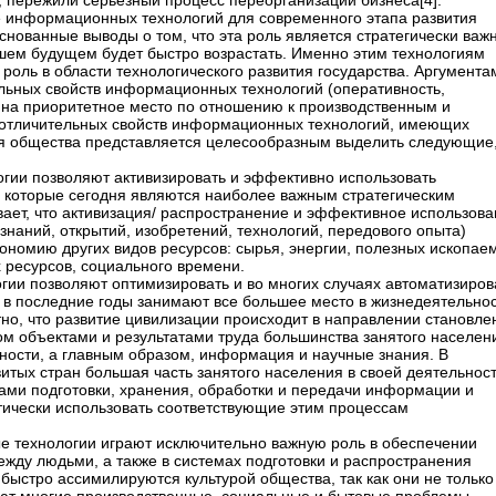
, пережили серьезный процесс переорганизации бизнеса[4].
е информационных технологий для современного этапа развития
нованные выводы о том, что эта роль является стратегически важ
йшем будущем будет быстро возрастать. Именно этим технологиям
оль в области технологического развития государства. Аргумента
альных свойств информационных технологий (оперативность,
х на приоритетное место по отношению к производственным и
е отличительных свойств информационных технологий, имеющих
ия общества представляется целесообразным выделить следующие
гии позволяют активизировать и эффективно использовать
которые сегодня являются наиболее важным стратегическим
вает, что активизация/ распространение и эффективное использов
наний, открытий, изобретений, технологий, передового опыта)
ономию других видов ресурсов: сырья, энергии, полезных ископае
 ресурсов, социального времени.
ии позволяют оптимизировать и во многих случаях автоматизиров
в последние годы занимают все большее место в жизнедеятельно
но, что развитие цивилизации происходит в направлении становле
м объектами и результатами труда большинства занятого населен
ности, а главным образом, информация и научные знания. В
итых стран большая часть занятого населения в своей деятельност
сами подготовки, хранения, обработки и передачи информации и
тически использовать соответствующие этим процессам
е технологии играют исключительно важную роль в обеспечении
ду людьми, а также в системах подготовки и распространения
быстро ассимилируются культурой общества, так как они не только