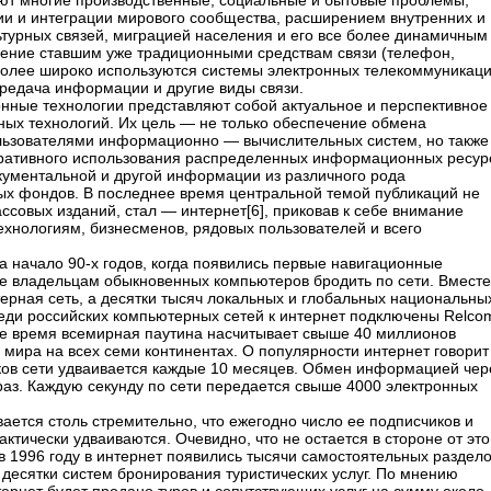
ют многие производственные, социальные и бытовые проблемы,
и и интеграции мирового сообщества, расширением внутренних и
турных связей, миграцией населения и его все более динамичным
ение ставшим уже традиционными средствам связи (телефон,
более широко используются системы электронных телекоммуникаци
редача информации и другие виды связи.
нные технологии представляют собой актуальное и перспективное
ых технологий. Их цель — не только обеспечение обмена
ьзователями информационно — вычислительных систем, но также
еративного использования распределенных информационных ресур
кументальной и другой информации из различного рода
 фондов. В последнее время центральной темой публикаций не
ссовых изданий, стал — интернет[6], приковав к себе внимание
хнологиям, бизнесменов, рядовых пользователей и всего
 начало 90-х годов, когда появились первые навигационные
е владельцам обыкновенных компьютеров бродить по сети. Вместе
терная сеть, а десятки тысяч локальных и глобальных национальны
еди российских компьютерных сетей к интернет подключены Relco
щее время всемирная паутина насчитывает свыше 40 миллионов
 мира на всех семи континентах. О популярности интернет говорит
чиков сети удваивается каждые 10 месяцев. Обмен информацией чер
 раз. Каждую секунду по сети передается свыше 4000 электронных
ается столь стремительно, что ежегодно число ее подписчиков и
тически удваиваются. Очевидно, что не остается в стороне от это
 в 1996 году в интернет появились тысячи самостоятельных раздел
, десятки систем бронирования туристических услуг. По мнению