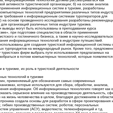
ва, информационные технологии должны рассматриваться как
вой активности туристической организации; б) на основе анализа
а применения информационных систем в туризме, разработаны
 компьютерных технологий предприятиями различных типов индуст
ые требования к информационным системам туроператоров для
 г) на основе проведенного исследования разработаны рекомендац
 для организаций различных типов индустрии туризма.
 выводы могут быть использованы в преподавании курса
ме», при подготовке специалистов в области применения
тского и гостиничного бизнеса, а также в научно-исследовательск
вания информационных технологий в индустрии путешествий.
 использованы для создания туристской информационной системы 
ых турпродуктов на международный рынок. Кроме того, предложен
 туристских фирм выбрать пути использования предлагаемых на
обраться в потоке компьютерных технологий, которые появляются
в туризме, их роль в туристской деятельности
ных технологий в туризме
ин, применяемый для обозначения самых современных
анизмах, которые используются для сбора, обработки, анализа,
нения информации. Об информационных технологиях говорят как 
 оказать серьезное влияние на производственную деятельность, сф
 на жизнь человечества в целом, благодаря достижениям в област
троника создала основы для разработок в сфере проектирования 
 гибких производственных систем; роботов; персональных
стем управления (АСУ); видеотекста; телеконференций и т.д.