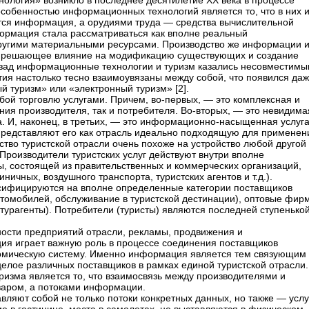
логия» возникло в последнее десятилетие ХХ века в процессе
собенностью информационных технологий является то, что в них 
тся информация, а орудиями труда — средства вычислительной
формация стала рассматриваться как вполне реальный
другими материальными ресурсами. Производство же информации и
т решающее влияние на модификацию существующих и создание
азад информационные технологии и туризм казались несовместим
тия настолько тесно взаимоувязаны между собой, что появился да
й туризм» или «электронный туризм» [2].
обой торговлю услугами. Причем, во-первых, — это комплексная и
ения производителя, так и потребителя. Во-вторых, — это невидима
а. И, наконец, в третьих, — это информационно-насыщенная услуга
представляют его как отрасль идеально подходящую для применен
тво туристской отрасли очень похоже на устройство любой другой
Производители туристских услуг действуют внутри вполне
, состоящей из правительственных и коммерческих организаций,
ничных, воздушного транспорта, туристских агентов и т.д.).
ссифицируются на вполне определенные категории поставщиков
втомобилей, обслуживание в туристской дестинации), оптовые фир
турагенты). Потребители (туристы) являются последней ступенько
ности предприятий отрасли, рекламы, продвижения и
ия играет важную роль в процессе соединения поставщиков
ономическую систему. Именно информация является тем связующим
целое различных поставщиков в рамках единой туристской отрасли.
изма является то, что взаимосвязь между производителями и
варом, а потоками информации.
ляют собой не только потоки конкретных данных, но также — услу