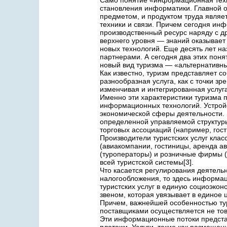
Само понятие «информационная техно
становления информатики. Главной о
предметом, и продуктом труда являе
техники и связи. Причем сегодня ин
производственный ресурс наряду с 
верхнего уровня — знаний оказывае
новых технологий. Еще десять лет н
партнерами. А сегодня два этих поня
новый вид туризма — «альтернативны
Как известно, туризм представляет с
разнообразная услуга, как с точки зр
изменчивая и интегрированная услуг
Именно эти характеристики туризма 
информационных технологий. Устройс
экономической сферы деятельности. 
определенной управляемой структуры
торговых ассоциаций (например, гости
Производители туристских услуг кла
(авиакомпании, гостиницы, аренда а
(туроператоры) и розничные фирмы (
всей туристской системы[3].
Что касается регулирования деятель
налогообложения, то здесь информац
туристских услуг в единую социоэк
звеном, которая увязывает в единое 
Причем, важнейшей особенностью тур
поставщиками осуществляется не то
Эти информационные потоки представ