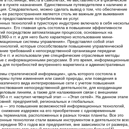
ие в гостинице, места в самолетах, не выставляются в физическом
е в пункте назначения. Единственным путеводителем к наличию и
ция. Следовательно, можно сделать вывод о том, что обеспечение
ь ее распространения является столь же важным для выживания
ое предоставление потребителям ее услуг.
ных технологий в туристскую индустрию включало в себя несколь
нных». Его главная цель состояла в повышении эффективности
ий посредством автоматизации процессов, основанных на
960-х гг. и для него было характерно использование мини-
мационные системы управления». Представлял собой этап
ехнологий, которые способствовали повышению управленческой
ание требований к непосредственной организации передачи
-е гг. и использовали уже специфические отраслевые методы
ые с информационными ресурсами. В это время, информационные
сь для потребностей внутреннего маркетинга и административных
стемы стратегической информации», цель которого состояла в
ирмы путем изменения или самой природы, или поведения в
различного вида интегрированные сети с учетом повышения
енствования непосредственной деятельности, для координации
деловым линиям, а также для налаживания связи с внешними
90-х гг. наступил четвертый этап — «Этап сетей». На данном этапе
овней: предприятий, региональных и глобальных.
апа — это повышение возможностей информационных технологий,
 снижение издержек на его приобретение с одновременным
ь терминалов, расположенных в разных точках планеты. Все это
онные технологии стали важным инструментом в деятельности все
 середине 90-х годов все предприятия, вне зависимости от размера,