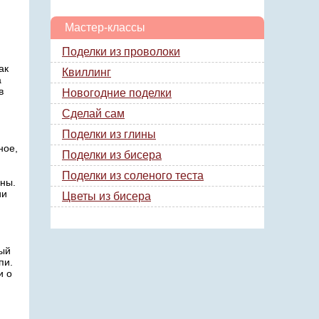
Мастер-классы
Поделки из проволоки
ак
Квиллинг
а
в
Новогодние поделки
Сделай сам
Поделки из глины
ное,
Поделки из бисера
Поделки из соленого теста
оны.
ии
Цветы из бисера
ный
пи.
и о