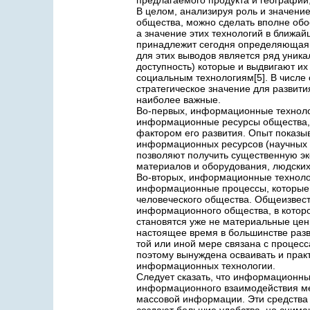
предлагаемого продукта и географии
В целом, анализируя роль и значени
общества, можно сделать вполне обос
а значение этих технологий в ближа
принадлежит сегодня определяющая р
для этих выводов является ряд уник
доступность) которые и выдвигают и
социальным технологиям[5]. В числ
стратегическое значение для развит
наиболее важные.
Во-первых, информационные техноло
информационные ресурсы общества, 
фактором его развития. Опыт показы
информационных ресурсов (научных з
позволяют получить существенную эк
материалов и оборудования, людских
Во-вторых, информационные технолог
информационные процессы, которые 
человеческого общества. Общеизвест
информационного общества, в которо
становятся уже не материальные цен
настоящее время в большинстве разв
той или иной мере связана с процес
поэтому вынуждена осваивать и прак
информационных технологии.
Следует сказать, что информационны
информационного взаимодействия меж
массовой информации. Эти средства 