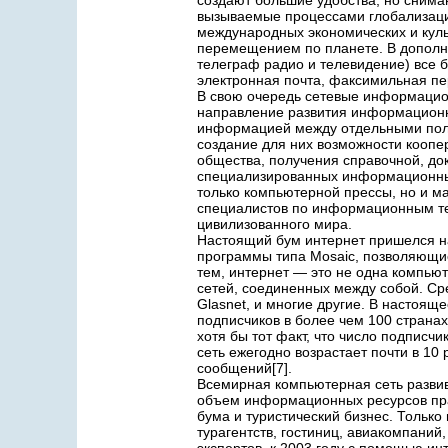
создают большие удобства, но снима
вызываемые процессами глобализаци
международных экономических и куль
перемещением по планете. В дополн
телеграф радио и телевидение) все 
электронная почта, факсимильная пе
В свою очередь сетевые информацио
направление развития информационн
информацией между отдельными пол
создание для них возможности кооп
общества, получения справочной, до
специализированных информационных
только компьютерной прессы, но и ма
специалистов по информационным те
цивилизованного мира.
Настоящий бум интернет пришелся на
программы типа Mosaic, позволяющи
тем, интернет — это не одна компью
сетей, соединенных между собой. Ср
Glasnet, и многие другие. В настоя
подписчиков в более чем 100 странах
хотя бы тот факт, что число подпис
сеть ежегодно возрастает почти в 10
сообщений[7].
Всемирная компьютерная сеть развив
объем информационных ресурсов прак
бума и туристический бизнес. Только
турагентств, гостиниц, авиакомпаний