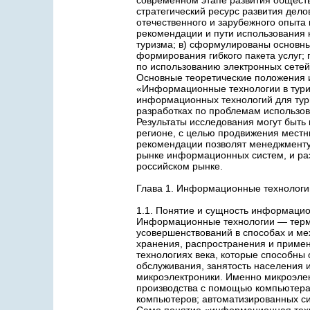
современном этапе развития общест
стратегический ресурс развития дело
отечественного и зарубежного опыт
рекомендации и пути использования
туризма; в) сформулированы основн
формирования гибкого пакета услуг;
по использованию электронных сетей
Основные теоретические положения и
«Информационные технологии в туриз
информационных технологий для турис
разработках по проблемам использо
Результаты исследования могут быть
регионе, с целью продвижения местн
рекомендации позволят менеджменту
рынке информационных систем, и раз
российском рынке.
Глава 1. Информационные технологии 
1.1. Понятие и сущность информацио
Информационные технологии — терм
усовершенствований в способах и мех
хранения, распространения и приме
технологиях века, которые способны
обслуживания, занятость населения и
микроэлектроники. Именно микроэлек
производства с помощью компьютера;
компьютеров; автоматизированных си