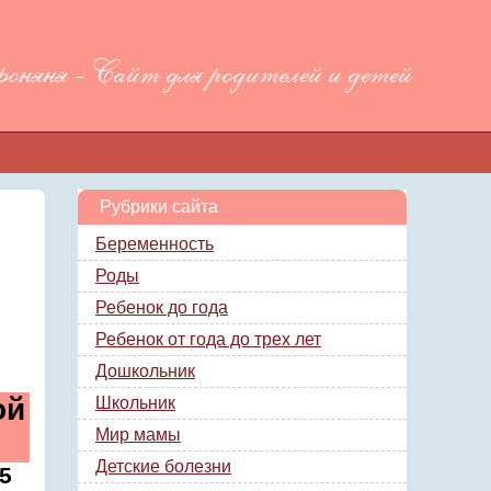
няня - Сайт для родителей и детей
Рубрики сайта
Беременность
Роды
Ребенок до года
Ребенок от года до трех лет
Дошкольник
ой
Школьник
Мир мамы
Детские болезни
 5