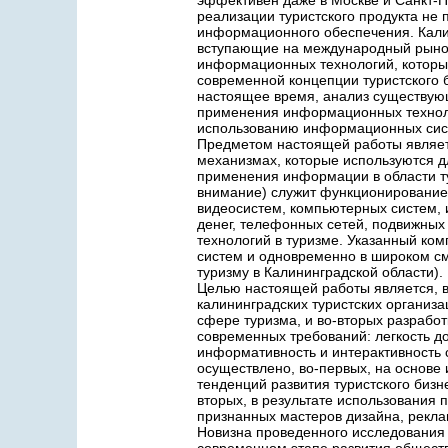
эффективен даже в Москве и Санкт-П
реализации туристского продукта не
информационного обеспечения. Кали
вступающие на международный рынок
информационных технологий, которы
современной концепции туристского 
настоящее время, анализ существую
применения информационных техноло
использованию информационных сист
Предметом настоящей работы являет
механизмах, которые используются д
применения информации в области ту
внимание) служит функционирование
видеосистем, компьютерных систем,
денег, телефонных сетей, подвижны
технологий в туризме. Указанный ко
систем и одновременно в широком см
туризму в Калининградской области).
Целью настоящей работы является, 
калининградских туристских организ
сфере туризма, и во-вторых разработ
современных требований: легкость д
информативность и интерактивность 
осуществлено, во-первых, на основе
тенденций развития туристского бизн
вторых, в результате использования 
признанных мастеров дизайна, рекл
Новизна проведенного исследования 