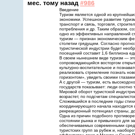
мес. тому назад
#986
Введение
Туризм является одной из крупнейш
экономики. Успешное развитие туризм
транспорт и связь, торговля, строите
потребления и др. Таким образом, со
одно из эффективных направлений ст
туризм — признан экономическим фе
столетии грядущем. Согласно прогноз
туристической индустрии будет необр
посещений составит 1,6 биллиона еди
В своем нынешнем виде туризм — это 
сопровождающийся восторгом открыти
культурно-воспитательное и познава
реализовать стремление познать ново
горизонтом», увидеть своими глазам
А с другой — туризм, есть высокодох
государств показывает: люди охотно 
Мировой оборот туристской индустрии
возрастет, по подсчетам специалисто
Сложившийся в последние годы стихий
координирующего начала находится в
рекреационный потенциал страны, до
Одна из причин подобного противоре
состоянии рынка и привычного для з
обеспечиваемых современными средс
туристских групп за рубеж и, наобор