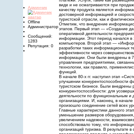
платежи. Услуги, такие как размещен
виде и не осматриваются при продаж
Админчик
качеству продукта является информа
достоверной информацией и скорост
туристской отрасли, как и фактическ
Offline
Отметим, что внедрение информацион
Администратор
этапов. Первый этап — «Создание да
оперативной деятельности предприят
Сообщений:
информации. Этот период начался в 1
1283
компьютеров. Второй этап — «Инфор
Репутация: 0
разработки таких информационных т
эффективности через совершенствов
информации. Они были внедрены в 70
управления предприятиями, связанн
технологии, как правило, применяли
функций.
В начале 80-х гг. наступил этап «Си
улучшении конкурентоспособности ф
туристском бизнесе. Были внедрены 
конкурентоспособности: для усоверш
деятельности по функциональным и 
организациями. И, наконец, в начале 
произошло соединение сетей всех ур
Главные характеристики данного эт
уменьшение размеров оборудования,
увеличением надежности, взаимосвяз
способствовало тому, что информаци
организаций туризма. В результате в