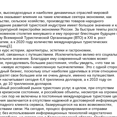
их, высокодоходных и наиболее динамичных отраслей мировой
а оказывает влияние на такие ключевые сектора экономики, как
льство, сельское хозяйство, производство товаров народного
здание развитой туристской индустрии имеет большое значение и к
руктурной перестройки экономики России. За быстрые темпы рост
номеном столетия минувшего и ему пророчат блестящее будущее 
у Всемирной Туристической Организации (ВТО) в XXI в. рост
атим, а к 2020 году количество международных туристических
ниц[1].
курс истории, архитектуры, эстетики и гастрономии,
й, связанных с путешествием. Исключительно велико его социаль
тельное значение. Благодаря ему современный человек может
е, преодолевать большие расстояния, чтобы увидеть, «что там за
и «живую историю» накопленную тысячелетиями. Это с одной стор
одный бизнес, поскольку опыт наиболее удачливых в этом отношен
тратят свои большие или не очень деньги, именно на путешествия.
 насчитывает сегодня 4,4 триллиона долларов, а к 2010 году он
в, до 10 триллионов долларов.
ный российский рынок туристских услуг, в целом, при отсутствии
 кризисном состоянии, и российские объекты, несмотря на огром
 сих пор не включены в постоянные международные туристские це
чия заключается в отсутствии надежной и достоверной информаци
ападного клиента сервиса, базирующегося на всех возможностях,
твами связи. На сегодня, процесс формирования и отправки
от, без использования информационных технологий недостаточно