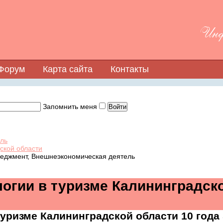
Инфо
Форум
Карта сайта
Контакты
Запомнить меня
ель
ской области
неджмент, Внешнеэкономическая деятель
огии в туризме Калининградск
уризме Калининградской области
10 года