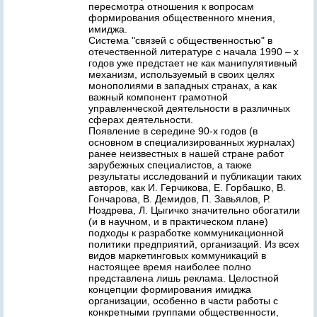
пересмотра отношения к вопросам
формирования общественного мнения,
имиджа.
Система "связей с общественностью" в
отечественной литературе с начала 1990 – х
годов уже предстает не как манипулятивный
механизм, используемый в своих целях
монополиями в западных странах, а как
важный компонент грамотной
управленческой деятельности в различных
сферах деятельности.
Появление в середине 90-х годов (в
основном в специализированных журналах)
ранее неизвестных в нашей стране работ
зарубежных специалистов, а также
результаты исследований и публикации таких
авторов, как И. Герчикова, Е. Горбашко, В.
Гончарова, В. Демидов, П. Завьялов, Р.
Ноздрева, Л. Цыгичко значительно обогатили
(и в научном, и в практическом плане)
подходы к разработке коммуникационной
политики предприятий, организаций. Из всех
видов маркетинговых коммуникаций в
настоящее время наиболее полно
представлена лишь реклама. Целостной
концепции формирования имиджа
организации, особенно в части работы с
конкретными группами общественности,