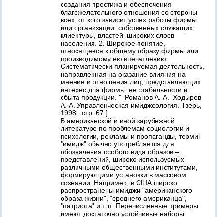
создания престижа и обеспечения
благожелательного отношения со стороны
всех, от кого зависит успех работы фирмы
или организации: собственных служащих,
клиентуры, властей, широких слоев
населения. 2. Широкое понятие,
относящееся к общему образу фирмы или
производимому ею впечатлению.
Систематически планируемая деятельность,
направленная на оказание влияния на
мнение и отношения лиц, представляющих
интерес для фирмы, ее стабильности и
сбыта продукции. " [Романов А. А., Ходырев
А. А. Управленческая имиджеология. Тверь,
1998., стр. 67.]
В американской и иной зарубежной
литературе по проблемам социологии и
психологии, рекламы и пропаганды, термин
"имидж" обычно употребляется для
обозначения особого вида образов –
представлений, широко используемых
различными общественными институтами,
формирующими установки в массовом
сознании. Например, в США широко
распространены имиджи "американского
образа жизни", "среднего американца",
"патриота" и т. п. Перечисленные примеры
имеют достаточно устойчивые наборы