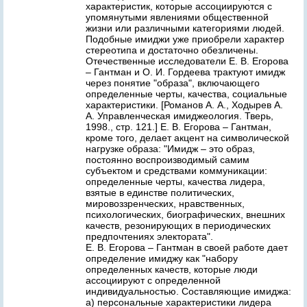
характеристик, которые ассоциируются с
упомянутыми явлениями общественной
жизни или различными категориями людей.
Подобные имиджи уже приобрели характер
стереотипа и достаточно обезличены.
Отечественные исследователи Е. В. Егорова
– Гантман и О. И. Гордеева трактуют имидж
через понятие "образа", включающего
определенные черты, качества, социальные
характеристики. [Романов А. А., Ходырев А.
А. Управленческая имиджеология. Тверь,
1998., стр. 121.] Е. В. Егорова – Гантман,
кроме того, делает акцент на символической
нагрузке образа: "Имидж – это образ,
постоянно воспроизводимый самим
субъектом и средствами коммуникации:
определенные черты, качества лидера,
взятые в единстве политических,
мировоззренческих, нравственных,
психологических, биографических, внешних
качеств, резонирующих в периодических
предпочтениях электората".
Е. В. Егорова – Гантман в своей работе дает
определение имиджу как "набору
определенных качеств, которые люди
ассоциируют с определенной
индивидуальностью. Составляющие имиджа:
а) персональные характеристики лидера