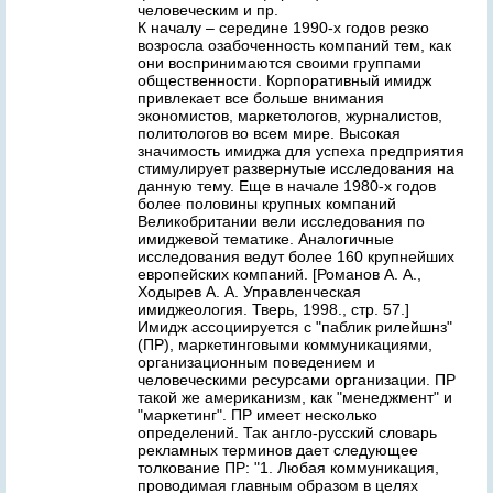
человеческим и пр.
К началу – середине 1990-х годов резко
возросла озабоченность компаний тем, как
они воспринимаются своими группами
общественности. Корпоративный имидж
привлекает все больше внимания
экономистов, маркетологов, журналистов,
политологов во всем мире. Высокая
значимость имиджа для успеха предприятия
стимулирует развернутые исследования на
данную тему. Еще в начале 1980-х годов
более половины крупных компаний
Великобритании вели исследования по
имиджевой тематике. Аналогичные
исследования ведут более 160 крупнейших
европейских компаний. [Романов А. А.,
Ходырев А. А. Управленческая
имиджеология. Тверь, 1998., стр. 57.]
Имидж ассоциируется с "паблик рилейшнз"
(ПР), маркетинговыми коммуникациями,
организационным поведением и
человеческими ресурсами организации. ПР
такой же американизм, как "менеджмент" и
"маркетинг". ПР имеет несколько
определений. Так англо-русский словарь
рекламных терминов дает следующее
толкование ПР: "1. Любая коммуникация,
проводимая главным образом в целях