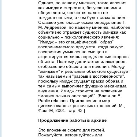
Однако, по нашему мнению, такие явления
как имидж и стереотип, безусловно имея
общие черты, являются далеко не
тождественными, о чем будет сказано ниже.
Ставшее уже классическим определение Г.
М. Андреевой, по нашему мнению, наиболее
объективно отражает сущность имиджа как
социально – психологического явления:
"Имидж – это специфический "образ"
воспринимаемого предмета, когда ракурс
восприятия умышленно смещен и
акцентируются лишь определенные стороны
объекта. Поэтому достигается иллюзорное
отображение объекта или явления. Между
"имиджем" и реальным объектом существует
так называемый "разрыв в достоверности",
поскольку имидж сгущает краски образа и
тем самым выполняет функцию механизма
внушения. Имидж строится на включении
эмоциональных апелляций". [Блажнов Е.
Public relations. Приглашение в мир
цивилизованных рыночных отношений. М.,
Факт-М, 2001., стр. 43.]
Продолжение работы в архиве
Это вложение скрыто для гостей.
Пожалуйста, авторизуйтесь или