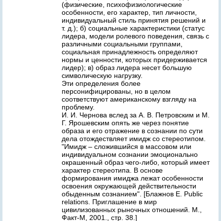
(физические, психофизиологические
особенности, его характер, тип личности,
индивидуальный стиль принятия решений и
т. д.); б) социальные характеристики (статус
лидера, модели ролевого поведения, связь с
различными социальными группами,
социальная принадлежность определяют
нормы и ценности, которых придерживается
лидер); в) образ лидера несет большую
символическую нагрузку.
Эти определения более
персонифицированы, но в целом
соответствуют американскому взгляду на
проблему.
И. И. Чернова вслед за А. В. Петровским и М.
Г. Ярошевским опять же через понятие
образа и его отражение в сознании по сути
дела отождествляет имидж со стереотипом.
"Имидж – сложившийся в массовом или
индивидуальном сознании эмоционально
окрашенный образ чего-либо, который имеет
характер стереотипа. В основе
формирования имиджа лежат особенности
освоения окружающей действительности
обыденным сознанием". [Блажнов Е. Public
relations. Приглашение в мир
цивилизованных рыночных отношений. М.,
Факт-М, 2001., стр. 38.]