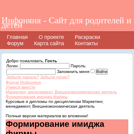
Инфоняня - Сайт для родителей и
детей
Главная
О проекте
Раскраски
Форум
Карта сайта
Контакты
Добро пожаловать,
Гость
Логин:
Пароль:
Запомнить меня
Забыли пароль?
Забыли логин?
Форум Инфоняня
Учимся вместе
Маркетинг, менеджмент, Внешнеэкономическая деятель
Формирование имиджа фирмы
Курсовые и дипломы по дисциплинам Маркетинг,
менеджмент, Внешнеэкономическая деятель
Полные версии материалов во вложении!
Формирование имиджа
фирмы