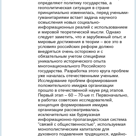
определяют политику государства, а
геополитическая ситуация в стране
принципиально изменилась, перед учеными-
гуманитариями встает задача научного
осмысления новых социально-
информационных реалий с использованием
и мировой теоретической мысли. Однако
следует заметить, что и зарубежный опыт, и
мировые достижения в теории – все это в
условиях российских реформ должно
внедряться очень осторожно и с
обязательным учетом специфики
уникального исторического опыта
многонационального Российского
государства. Разработка этого круга проблем
уже началась отечественными учеными.
Исследование проблем формирования
положительного имиджа организации
прошло в отечественной науке ряд этапов.
Первый этап – 60 – 70-ые гг. Первоначально,
в работах советских исследователей,
концепция формирования имиджа
организации рассматривалась
исключительно как буржуазная
информационно-пропагандистская система
"связей с общественностью", используемая
монополистическим капиталом для
духовного подавления трудящихся, идейно-