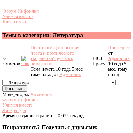
Форум Инфоняня
Учимся вместе
Литература
Темы в категории: Литература
Поэтология (концепция
Последнее
поэта и поэтического
от
0
творчества) русского
1403
Админчик
Ответов
романтизма
Просм.
10 года 5
Тема начата 10 года 5 мес.
мес. тому
тому назад
от
Админчик
назад
Модераторы:
Админчик
Форум Инфоняня
Учимся вместе
Литература
Время создания страницы: 0.072 секунд
Понравилось? Поделись с друзьями: