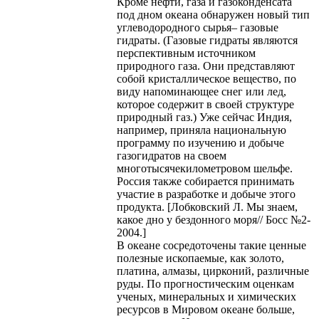
Кроме нефти, газа и газоконденсата
под дном океана обнаружен новый тип
углеводородного сырья– газовые
гидраты. (Газовые гидраты являются
перспективным источником
природного газа. Они представляют
собой кристаллическое вещество, по
виду напоминающее снег или лед,
которое содержит в своей структуре
природный газ.) Уже сейчас Индия,
например, приняла национальную
программу по изучению и добыче
газогидратов на своем
многотысячекилометровом шельфе.
Россия также собирается принимать
участие в разработке и добыче этого
продукта. [Лобковский Л. Мы знаем,
какое дно у бездонного моря// Босс №2-
2004.]
В океане сосредоточены такие ценные
полезные ископаемые, как золото,
платина, алмазы, цирконий, различные
руды. По прогностическим оценкам
ученых, минеральных и химических
ресурсов в Мировом океане больше,