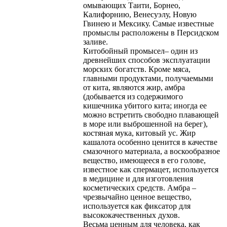
омывающих Таити, Борнео,
Калифорнию, Венесуэлу, Новую
Гвинею и Мексику. Самые известные
промыслы расположены в Персидском
заливе.
Китобойный промысел– один из
древнейших способов эксплуатации
морских богатств. Кроме мяса,
главными продуктами, получаемыми
от кита, являются жир, амбра
(добывается из содержимого
кишечника убитого кита; иногда ее
можно встретить свободно плавающей
в море или выброшенной на берег),
костяная мука, китовый ус. Жир
кашалота особенно ценится в качестве
смазочного материала, а воскообразное
вещество, имеющееся в его голове,
известное как спермацет, используется
в медицине и для изготовления
косметических средств. Амбра –
чрезвычайно ценное вещество,
используется как фиксатор для
высококачественных духов.
Весьма ценным для человека, как