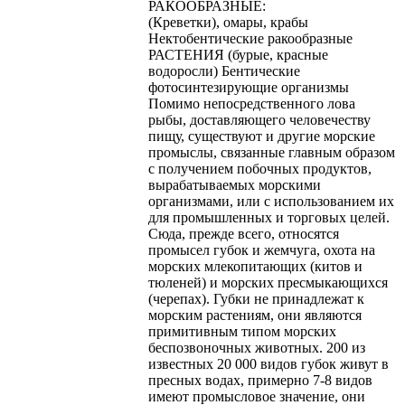
РАКООБРАЗНЫЕ:
(Креветки), омары, крабы
Нектобентические ракообразные
РАСТЕНИЯ (бурые, красные
водоросли) Бентические
фотосинтезирующие организмы
Помимо непосредственного лова
рыбы, доставляющего человечеству
пищу, существуют и другие морские
промыслы, связанные главным образом
с получением побочных продуктов,
вырабатываемых морскими
организмами, или с использованием их
для промышленных и торговых целей.
Сюда, прежде всего, относятся
промысел губок и жемчуга, охота на
морских млекопитающих (китов и
тюленей) и морских пресмыкающихся
(черепах). Губки не принадлежат к
морским растениям, они являются
примитивным типом морских
беспозвоночных животных. 200 из
известных 20 000 видов губок живут в
пресных водах, примерно 7-8 видов
имеют промысловое значение, они