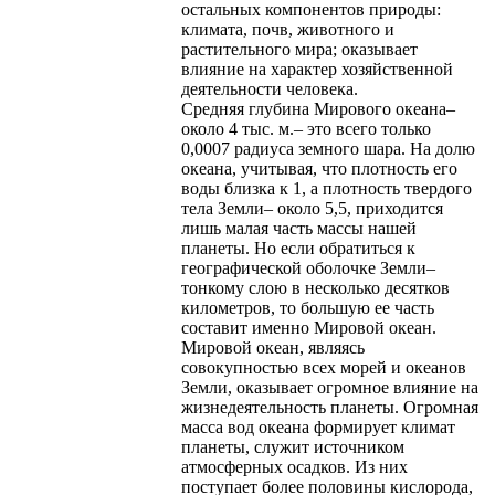
остальных компонентов природы:
климата, почв, животного и
растительного мира; оказывает
влияние на характер хозяйственной
деятельности человека.
Средняя глубина Мирового океана–
около 4 тыс. м.– это всего только
0,0007 радиуса земного шара. На долю
океана, учитывая, что плотность его
воды близка к 1, а плотность твердого
тела Земли– около 5,5, приходится
лишь малая часть массы нашей
планеты. Но если обратиться к
географической оболочке Земли–
тонкому слою в несколько десятков
километров, то большую ее часть
составит именно Мировой океан.
Мировой океан, являясь
совокупностью всех морей и океанов
Земли, оказывает огромное влияние на
жизнедеятельность планеты. Огромная
масса вод океана формирует климат
планеты, служит источником
атмосферных осадков. Из них
поступает более половины кислорода,