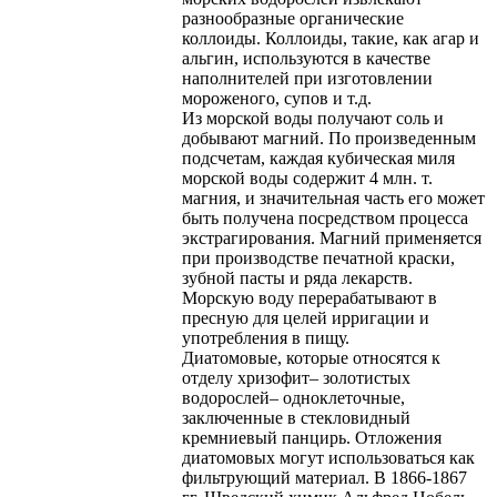
разнообразные органические
коллоиды. Коллоиды, такие, как агар и
альгин, используются в качестве
наполнителей при изготовлении
мороженого, супов и т.д.
Из морской воды получают соль и
добывают магний. По произведенным
подсчетам, каждая кубическая миля
морской воды содержит 4 млн. т.
магния, и значительная часть его может
быть получена посредством процесса
экстрагирования. Магний применяется
при производстве печатной краски,
зубной пасты и ряда лекарств.
Морскую воду перерабатывают в
пресную для целей ирригации и
употребления в пищу.
Диатомовые, которые относятся к
отделу хризофит– золотистых
водорослей– одноклеточные,
заключенные в стекловидный
кремниевый панцирь. Отложения
диатомовых могут использоваться как
фильтрующий материал. В 1866-1867