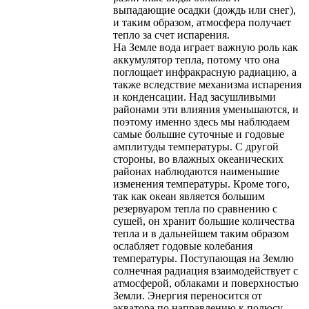
выпадающие осадки (дождь или снег),
и таким образом, атмосфера получает
тепло за счет испарения.
На Земле вода играет важную роль как
аккумулятор тепла, потому что она
поглощает инфракрасную радиацию, а
также вследствие механизма испарения
и конденсации. Над засушливыми
районами эти влияния уменьшаются, и
поэтому именно здесь мы наблюдаем
самые большие суточные и годовые
амплитуды температуры. С другой
стороны, во влажных океанических
районах наблюдаются наименьшие
изменения температуры. Кроме того,
так как океан является большим
резервуаром тепла по сравнению с
сушей, он хранит большие количества
тепла и в дальнейшем таким образом
ослабляет годовые колебания
температуры. Поступающая на Землю
солнечная радиация взаимодействует с
атмосферой, облаками и поверхностью
Земли. Энергия переносится от
экватора по направлению к полюсу