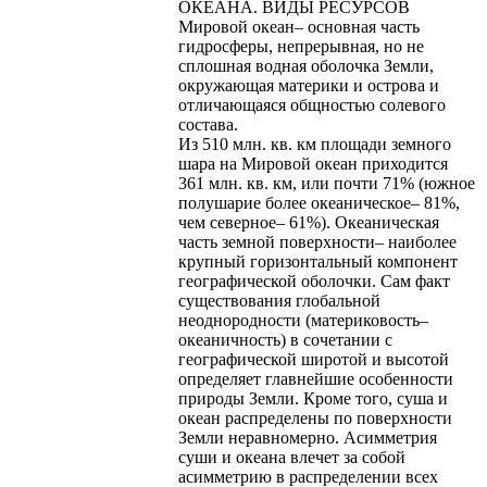
ОКЕАНА. ВИДЫ РЕСУРСОВ
Мировой океан– основная часть
гидросферы, непрерывная, но не
сплошная водная оболочка Земли,
окружающая материки и острова и
отличающаяся общностью солевого
состава.
Из 510 млн. кв. км площади земного
шара на Мировой океан приходится
361 млн. кв. км, или почти 71% (южное
полушарие более океаническое– 81%,
чем северное– 61%). Океаническая
часть земной поверхности– наиболее
крупный горизонтальный компонент
географической оболочки. Сам факт
существования глобальной
неоднородности (материковость–
океаничность) в сочетании с
географической широтой и высотой
определяет главнейшие особенности
природы Земли. Кроме того, суша и
океан распределены по поверхности
Земли неравномерно. Асимметрия
суши и океана влечет за собой
асимметрию в распределении всех