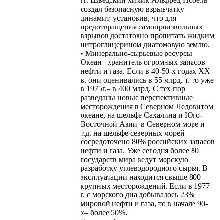
гг. Шведский химик Альфред Нобель
создал безопасную взрывчатку–
динамит, установив, что для
предотвращения самопроизвольных
взрывов достаточно пропитать жидким
нитроглицерином диатомовую землю.
• Минерально-сырьевые ресурсы.
Океан– хранитель огромных запасов
нефти и газа. Если в 40-50-х годах ХХ
в. они оценивались в 55 млрд. т, то уже
в 1975г.– в 400 млрд. С тех пор
разведаны новые перспективные
месторождения в Северном Ледовитом
океане, на шельфе Сахалина и Юго-
Восточной Азии, в Северном море и
т.д. на шельфе северных морей
сосредоточено 80% российских запасов
нефти и газа. Уже сегодня более 80
государств мира ведут морскую
разработку углеводородного сырья. В
эксплуатации находится свыше 800
крупных месторождений. Если в 1977
г. с морского дна добывалось 23%
мировой нефти и газа, то в начале 90-
х– более 50%.