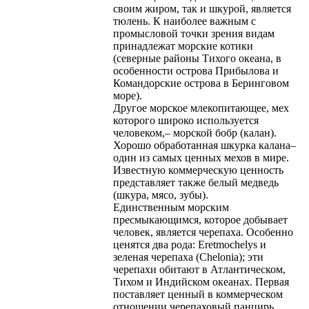
своим жиром, так и шкурой, является
тюлень. К наиболее важным с
промысловой точки зрения видам
принадлежат морские котики
(северные районы Тихого океана, в
особенности острова Прибылова и
Командорские острова в Беринговом
море).
Другое морское млекопитающее, мех
которого широко используется
человеком,– морской бобр (калан).
Хорошо обработанная шкурка калана–
один из самых ценных мехов в мире.
Известную коммерческую ценность
представляет также белый медведь
(шкура, мясо, зубы).
Единственным морским
пресмыкающимся, которое добывает
человек, является черепаха. Особенно
ценятся два рода: Eretmochelys и
зеленая черепаха (Chelonia); эти
черепахи обитают в Атлантическом,
Тихом и Индийском океанах. Первая
поставляет ценный в коммерческом
отношении черепаховый панцирь,