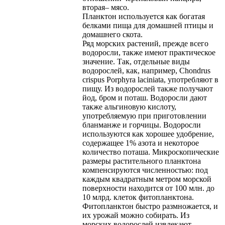
вторая– мясо.
Планктон используется как богатая
белками пища для домашней птицы и
домашнего скота.
Ряд морских растений, прежде всего
водоросли, также имеют практическое
значение. Так, отдельные виды
водорослей, как, например, Chondrus
crispus Porphyra laciniata, употребляют в
пищу. Из водорослей также получают
йод, бром и поташ. Водоросли дают
также альгиновую кислоту,
употребляемую при приготовлении
бланманже и горчицы. Водоросли
используются как хорошее удобрение,
содержащее 1% азота и некоторое
количество поташа. Микроскопические
размеры растительного планктона
компенсируются численностью: под
каждым квадратным метром морской
поверхности находится от 100 млн. до
10 млрд. клеток фитопланктона.
Фитопланктон быстро размножается, и
их урожай можно собирать. Из
морских водорослей извлекают