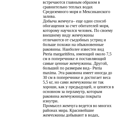
встречаются главным образом в
сравнительно теплых водах
Средиземного моря и Мексиканского
залива.
Добыча жемчуга– еще один способ
обогащения за счет обитателей моря,
которому научился человек. По своему
внешнему виду жемчужины
отличаются от съедобных устриц и
больше похожи на обыкновенные
раковины. Наиболее известен вид
Pteria margaritifera, имеющий около 7,5
см в поперечнике и поставляющий
самые ценные жемчужины. Другой,
больший по размерам вид– Pteria
maxima. Эта раковина имеет иногда до
30 см в поперечнике и достигает веса
5,5 кг, но сами жемчужины не так
хороши, как у предыдущей, и ценятся в
основном за перламутр, которым
раковина жемчужницы покрыта
изнутри.
Промысел жемчуга ведется во многих
районах мира. Красивейшие
жемчужины добывают в водах,