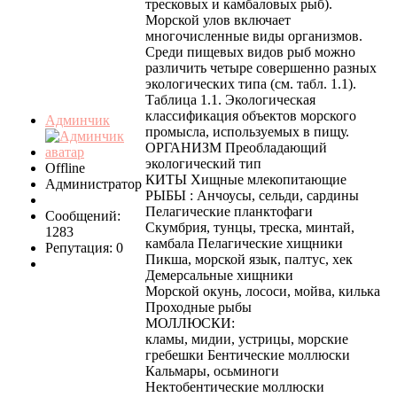
тресковых и камбаловых рыб).
Морской улов включает
многочисленные виды организмов.
Среди пищевых видов рыб можно
различить четыре совершенно разных
экологических типа (см. табл. 1.1).
Таблица 1.1. Экологическая
классификация объектов морского
Админчик
промысла, используемых в пищу.
ОРГАНИЗМ Преобладающий
экологический тип
Offline
КИТЫ Хищные млекопитающие
Администратор
РЫБЫ : Анчоусы, сельди, сардины
Пелагические планктофаги
Сообщений:
Скумбрия, тунцы, треска, минтай,
1283
камбала Пелагические хищники
Репутация: 0
Пикша, морской язык, палтус, хек
Демерсальные хищники
Морской окунь, лососи, мойва, килька
Проходные рыбы
МОЛЛЮСКИ:
кламы, мидии, устрицы, морские
гребешки Бентические моллюски
Кальмары, осьминоги
Нектобентические моллюски