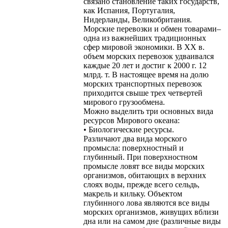
связано становление таких государств,
как Испания, Португалия,
Нидерланды, Великобритания.
Морские перевозки и обмен товарами–
одна из важнейших традиционных
сфер мировой экономики. В ХХ в.
объем морских перевозок удваивался
каждые 20 лет и достиг к 2000 г. 12
млрд. т. В настоящее время на долю
морских транспортных перевозок
приходится свыше трех четвертей
мирового грузообмена.
Можно выделить три основных вида
ресурсов Мирового океана:
• Биологические ресурсы.
Различают два вида морского
промысла: поверхностный и
глубинный. При поверхностном
промысле ловят все виды морских
организмов, обитающих в верхних
слоях воды, прежде всего сельдь,
макрель и кильку. Объектом
глубинного лова являются все виды
морских организмов, живущих вблизи
дна или на самом дне (различные виды