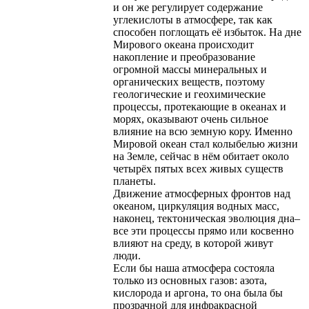
и он же регулирует содержание
углекислоты в атмосфере, так как
способен поглощать её избыток. На дне
Мирового океана происходит
накопление и преобразование
огромной массы минеральных и
органических веществ, поэтому
геологические и геохимические
процессы, протекающие в океанах и
морях, оказывают очень сильное
влияние на всю земную кору. Именно
Мировой океан стал колыбелью жизни
на Земле, сейчас в нём обитает около
четырёх пятых всех живых существ
планеты.
Движение атмосферных фронтов над
океаном, циркуляция водных масс,
наконец, тектоническая эволюция дна–
все эти процессы прямо или косвенно
влияют на среду, в которой живут
люди.
Если бы наша атмосфера состояла
только из основных газов: азота,
кислорода и аргона, то она была бы
прозрачной для инфракрасной