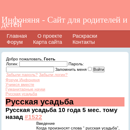
Инфоняня - Сайт для родителей и
детей
Главная
О проекте
Раскраски
Форум
Карта сайта
Контакты
Добро пожаловать,
Гость
Логин:
Пароль:
Запомнить меня
Забыли пароль?
Забыли логин?
Форум Инфоняня
Учимся вместе
Гуманитарные науки
Русская усадьба
Русская усадьба
Русская усадьба
10 года 5 мес. тому
назад
#1522
Введение
Когда произносят слова “ русская усадьба”,