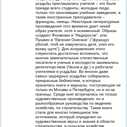
усадьбы приглашались учителя – это были
прежде всего студенты, молодые люди,
только что окончившие учебные заведения, а
также иностранные преподаватели –
французы, немцы. Некоторые литературные
произведения того времени дают некий
образ учителя, хотя и искаженный. Образы
создают Фонвизин в “Недоросле”, или
Пушкин в “Евгении Онегине” (“француз
убогий, чтоб не измучилось дитя, учил его
всему шутя”). Для исправления этого
стереотипа достаточно вспомнить, что
многие замечательные отечественные
писатели и ученые в молодости занимались
репетиторством (Чехов и др.) и работали
учителями в усадьбах. Во многих даже
самых заурядных усадьбах собирались
прекрасные библиотеки, в которых
хранились книги и журналы, поступающие не
только из Москвы и Петербурга, но и из-за
границы. Среди книг встречались не только
художественные произведения, но и
разнообразные руководства по ведению
хозяйства, по строительству. Такие книги
стали для многих помещиков тем
источником, который определил их
художественные вкусы и знания в области
строительства, в сельском хозяйстве,