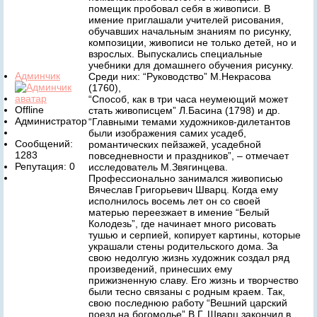
помещик пробовал себя в живописи. В
имение приглашали учителей рисования,
обучавших начальным знаниям по рисунку,
композиции, живописи не только детей, но и
взрослых. Выпускались специальные
учебники для домашнего обучения рисунку.
Админчик
Среди них: “Руководство” М.Некрасова
(1760),
“Способ, как в три часа неумеющий может
Offline
стать живописцем” Л.Басина (1798) и др.
Администратор
“Главными темами художников-дилетантов
были изображения самих усадеб,
Сообщений:
романтических пейзажей, усадебной
1283
повседневности и праздников”, – отмечает
Репутация: 0
исследователь М.Звягинцева.
Профессионально занимался живописью
Вячеслав Григорьевич Шварц. Когда ему
исполнилось восемь лет он со своей
матерью переезжает в имение “Белый
Колодезь”, где начинает много рисовать
тушью и серпией, копирует картины, которые
украшали стены родительского дома. За
свою недолгую жизнь художник создал ряд
произведений, принесших ему
прижизненную славу. Его жизнь и творчество
были тесно связаны с родным краем. Так,
свою последнюю работу “Вешний царский
поезд на богомолье” В.Г. Шварц закончил в