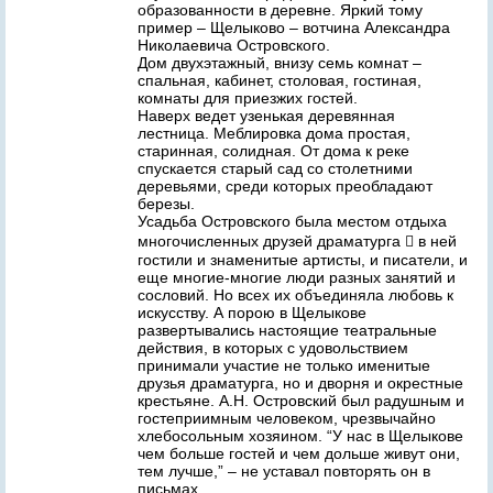
образованности в деревне. Яркий тому
пример – Щелыково – вотчина Александра
Николаевича Островского.
Дом двухэтажный, внизу семь комнат –
спальная, кабинет, столовая, гостиная,
комнаты для приезжих гостей.
Наверх ведет узенькая деревянная
лестница. Меблировка дома простая,
старинная, солидная. От дома к реке
спускается старый сад со столетними
деревьями, среди которых преобладают
березы.
Усадьба Островского была местом отдыха
многочисленных друзей драматурга  в ней
гостили и знаменитые артисты, и писатели, и
еще многие-многие люди разных занятий и
сословий. Но всех их объединяла любовь к
искусству. А порою в Щелыкове
развертывались настоящие театральные
действия, в которых с удовольствием
принимали участие не только именитые
друзья драматурга, но и дворня и окрестные
крестьяне. А.Н. Островский был радушным и
гостеприимным человеком, чрезвычайно
хлебосольным хозяином. “У нас в Щелыкове
чем больше гостей и чем дольше живут они,
тем лучше,” – не уставал повторять он в
письмах.