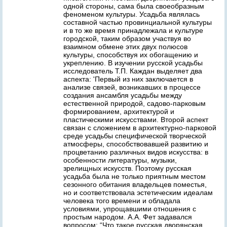
одной стороны, сама была своеобразным
феноменом культуры. Усадьба являлась
составной частью провинциальной культуры
и в то же время принадлежала и культуре
городской, таким образом участвуя во
взаимном обмене этих двух полюсов
культуры, способствуя их обогащению и
укреплению. В изучении русской усадьбы
исследователь Т.П. Каждан выделяет два
аспекта: 'Первый из них заключается в
анализе связей, возникавших в процессе
создания ансамбля усадьбы между
естественной природой, садово-парковым
формированием, архитектурой и
пластическими искусствами. Второй аспект
связан с сложением в архитектурно-парковой
среде усадьбы специфической творческой
атмосферы, способствовавшей развитию и
процветанию различных видов искусства: в
особенности литературы, музыки,
зрелищных искусств. Поэтому русская
усадьба была не только приятным местом
сезонного обитания владельцев поместья,
но и соответствовала эстетическим идеалам
человека того времени и обладала
условиями, упрощавшими отношения с
простым народом. А.А. Фет задавался
вопросом: “Что такое русская дворянская