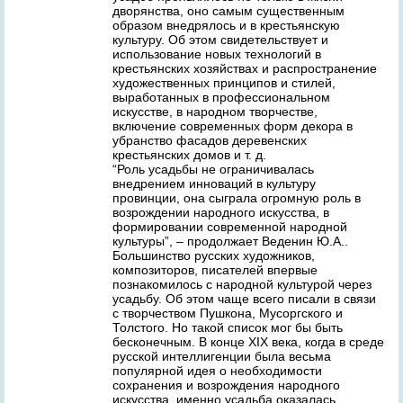
дворянства, оно самым существенным
образом внедрялось и в крестьянскую
культуру. Об этом свидетельствует и
использование новых технологий в
крестьянских хозяйствах и распространение
художественных принципов и стилей,
выработанных в профессиональном
искусстве, в народном творчестве,
включение современных форм декора в
убранство фасадов деревенских
крестьянских домов и т. д.
“Роль усадьбы не ограничивалась
внедрением инноваций в культуру
провинции, она сыграла огромную роль в
возрождении народного искусства, в
формировании современной народной
культуры”, – продолжает Веденин Ю.А..
Большинство русских художников,
композиторов, писателей впервые
познакомилось с народной культурой через
усадьбу. Об этом чаще всего писали в связи
с творчеством Пушкона, Мусоргского и
Толстого. Но такой список мог бы быть
бесконечным. В конце XIX века, когда в среде
русской интеллигенции была весьма
популярной идея о необходимости
сохранения и возрождения народного
искусства, именно усадьба оказалась