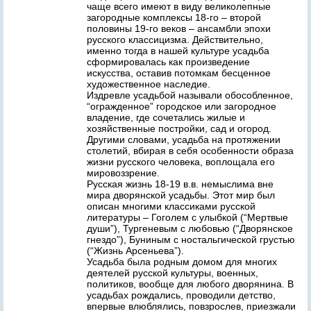
чаще всего имеют в виду великолепные
загородные комплексы 18-го – второй
половины 19-го веков – ансамбли эпохи
русского классицизма. Действительно,
именно тогда в нашей культуре усадьба
сформировалась как произведение
искусства, оставив потомкам бесценное
художественное наследие.
Издревле усадьбой называли обособленное,
“огражденное” городское или загородное
владение, где сочетались жилые и
хозяйственные постройки, сад и огород.
Другими словами, усадьба на протяжении
столетий, вбирая в себя особенности образа
жизни русского человека, воплощала его
мировоззрение.
Русская жизнь 18-19 в.в. немыслима вне
мира дворянской усадьбы. Этот мир был
описан многими классиками русской
литературы – Гоголем с улыбкой (“Мертвые
души”), Тургеневым с любовью (“Дворянское
гнездо”), Буниным с ностальгической грустью
(“Жизнь Арсеньева”).
Усадьба была родным домом для многих
деятелей русской культуры, военных,
политиков, вообще для любого дворянина. В
усадьбах рождались, проводили детство,
впервые влюблялись, повзрослев, приезжали