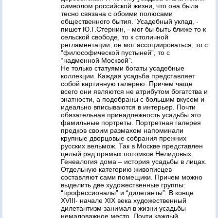
символом российской жизни, что она была
тесно связана с обоими полюсами
общественного бытия. 'Усадебный уклад, -
пишет Ю.Г.Стернин, - мог бы быть ближе то к
сельской свободе, то к столичной
регламентации, он мог ассоциироваться, то с
“философической пустыней”, то с
“надменной Москвой”.
Не только статуями богаты усадебные
коллекции. Каждая усадьба представляет
собой картинную галерею. Причем чаще
всего они являются не атрибутом богатства и
знатности, а подобраны с большим вкусом и
идеально вписываются в интерьер. Почти
обязательная принадлежность усадьбы это
фамильные портреты. Портретная галерея
предков своим размахом напоминали
крупные дворцовые собрания прежних
русских вельмож. Так в Москве представлен
целый ряд прямых потомков Нелидовых.
Генеалогия дома – история усадьбы в лицах.
Отдельную категорию живописцев
составляют сами помещики. Причем можно
выделить две художественные группы:
“профессионалы” и “дилетанты”. В конце
XVIII- начале XIX века художественный
дилетантизм занимал в жизни усадьбы
немаловажное место. Почти каждый