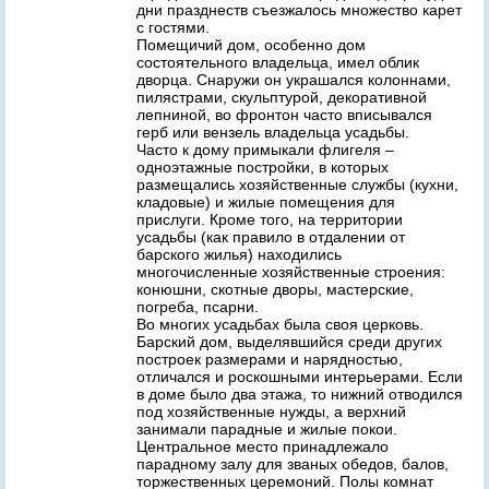
дни празднеств съезжалось множество карет
с гостями.
Помещичий дом, особенно дом
состоятельного владельца, имел облик
дворца. Снаружи он украшался колоннами,
пилястрами, скульптурой, декоративной
лепниной, во фронтон часто вписывался
герб или вензель владельца усадьбы.
Часто к дому примыкали флигеля –
одноэтажные постройки, в которых
размещались хозяйственные службы (кухни,
кладовые) и жилые помещения для
прислуги. Кроме того, на территории
усадьбы (как правило в отдалении от
барского жилья) находились
многочисленные хозяйственные строения:
конюшни, скотные дворы, мастерские,
погреба, псарни.
Во многих усадьбах была своя церковь.
Барский дом, выделявшийся среди других
построек размерами и нарядностью,
отличался и роскошными интерьерами. Если
в доме было два этажа, то нижний отводился
под хозяйственные нужды, а верхний
занимали парадные и жилые покои.
Центральное место принадлежало
парадному залу для званых обедов, балов,
торжественных церемоний. Полы комнат