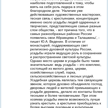
наиболее подготовленной к тому, чтобы
взять на себя роль лидера в этом
благородном деле. 'Наличие уже
действовавших художественных мастерских,
тесная связь с крестьянами, концентрация
именно около усадьбы людей одаренных и
творческих, представляющие самые разные
слои общества, - вот причина того, что в
самых разнообразных районах России
появились свои Абрамцева и Талашкины', -
пишет Ю.А. Веденин. В отличие от
монастырей, поддерживающих свет
религиозно-духовной культуры России,
усадьбы играли ведущую роль в сохранении
и распространении светской культуры.
Однако место церкви в усадьбе было также
значительным: ведь усадьба – это комплекс,
состоящий из жилого дома, церкви,
хозяйственных служб, парка,
сельскохозяйственных и лесных угодий.
Усадебная церковь являлась тем связующим
звеном, которое духовно объединяло господ,
дворовых людей и жителей примыкающих к
усадьбе деревень, делало их контакты более
тесными и более человечными. При этом
хозяева усадьбы имели возможность лучше
узнать крестьян, а крестьяне приобщались к
более высоким духовным и культурным