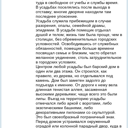
туда в свободное от учебы и службы время.
В усадьбах поселялись после выхода в
отставку; многие дворяне находили там
последнее упокоение.
Усадьба служила прибежищем в случае
разорения, опалы, семейной драмы,
эпидемии. В усадьбе помещик отдыхал
душой и телом; жизнь там была проще, чем в
столицах, без обременительных городских
условностей. Освободившись от служебных
обязанностей, помещик больше времени
посвящал семье и близким, часто обретал
желанное уединение, столь затруднительное
в городских условиях.
Центром любой усадьбы был барский дом в
один или два этажа. Он строился, как
правило, из дерева, но отделывался под
камень. Дом был заметен задолго до
подъезда к имению. От дороги к нему вела
длинная тенистая аллея, засаженная
высокими деревьями; чаще всего это были
липы. Въезд на территорию усадьбы
отмечался либо аркой с воротами, либо
экзотическими башнями, либо
декоративными пилонами со скульптурой.
Это был своеобразный пограничный знак.
Перед домом устраивался окруженный
оградой или колонной парадный двор, куда в