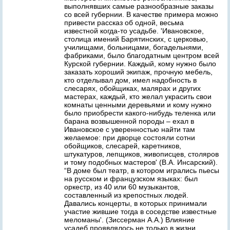
выполнявших самые разнообразные заказы
со всей губернии. В качестве примера можно
привести рассказ об одной, весьма
известной когда-то усадьбе. 'Ивановское,
столица имений Барятинских, с церковью,
училищами, больницами, богадельнями,
фабриками, было благодатным центром всей
Курской губернии. Каждый, кому нужно было
заказать хороший экипаж, прочную мебель,
кто отделывал дом, имел надобность в
слесарях, обойщиках, малярах и других
мастерах, каждый, кто желал украсить свои
комнаты ценными деревьями и кому нужно
было приобрести какого-нибудь теленка или
барана возвышенной породы – ехал в
Ивановское с уверенностью найти там
желаемое: при дворце состояли сотни
обойщиков, слесарей, каретников,
штукатуров, лепщиков, живописцев, столяров
и тому подобных мастеров' (В.А. Инсарский).
“В доме был театр, в котором игрались пьесы
на русском и французском языках: был
оркестр, из 40 или 60 музыкантов,
составленный из крепостных людей.
Давались концерты, в которых принимали
участие жившие тогда в соседстве известные
меломаны'. (Зиссерман А.А.) Влияние
усадеб проявлялось не только в жизни