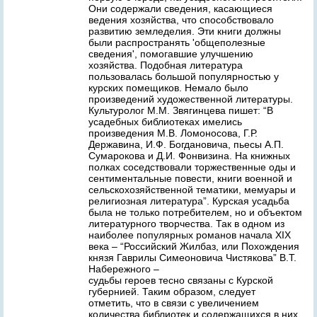
Они содержали сведения, касающиеся
ведения хозяйства, что способствовало
развитию земледелия. Эти книги должны
были распространять 'общеполезные
сведения', помогавшие улучшению
хозяйства. Подобная литература
пользовалась большой популярностью у
курских помещиков. Немало было
произведений художественной литературы.
Культуролог М.М. Звягинцева пишет: “В
усадебных библиотеках имелись
произведения М.В. Ломоносова, Г.Р.
Державина, И.Ф. Богдановича, пьесы А.П.
Сумарокова и Д.И. Фонвизина. На книжных
полках соседствовали торжественные оды и
сентиментальные повести, книги военной и
сельскохозяйственной тематики, мемуары и
религиозная литература”. Курская усадьба
была не только потребителем, но и объектом
литературного творчества. Так в одном из
наиболее популярных романов начала XIX
века – “Российский Жилбаз, или Похождения
князя Гаврилы Симеоновича Чистякова” В.Т.
Набережного –
судьбы героев тесно связаны с Курской
губернией. Таким образом, следует
отметить, что в связи с увеличением
количества библиотек и содержащихся в них