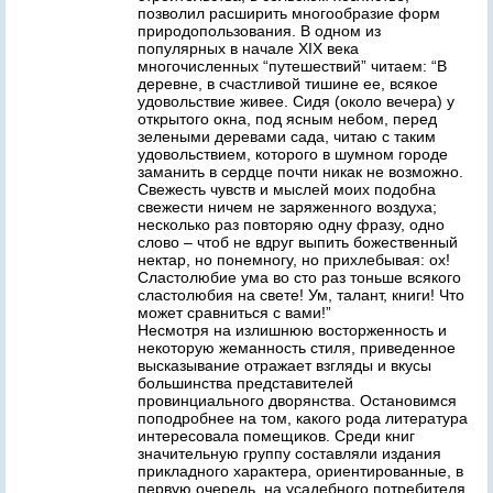
позволил расширить многообразие форм
природопользования. В одном из
популярных в начале XIX века
многочисленных “путешествий” читаем: “В
деревне, в счастливой тишине ее, всякое
удовольствие живее. Сидя (около вечера) у
открытого окна, под ясным небом, перед
зелеными деревами сада, читаю с таким
удовольствием, которого в шумном городе
заманить в сердце почти никак не возможно.
Свежесть чувств и мыслей моих подобна
свежести ничем не заряженного воздуха;
несколько раз повторяю одну фразу, одно
слово – чтоб не вдруг выпить божественный
нектар, но понемногу, но прихлебывая: ох!
Сластолюбие ума во сто раз тоньше всякого
сластолюбия на свете! Ум, талант, книги! Что
может сравниться с вами!”
Несмотря на излишнюю восторженность и
некоторую жеманность стиля, приведенное
высказывание отражает взгляды и вкусы
большинства представителей
провинциального дворянства. Остановимся
поподробнее на том, какого рода литература
интересовала помещиков. Среди книг
значительную группу составляли издания
прикладного характера, ориентированные, в
первую очередь, на усадебного потребителя.