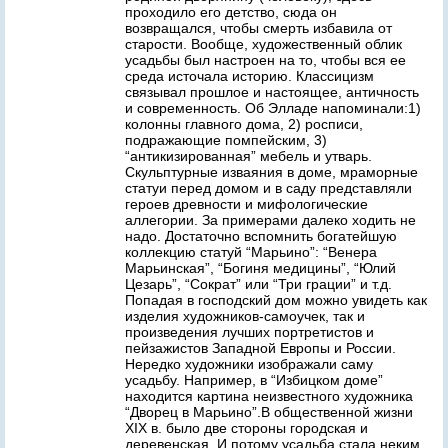
проходило его детство, сюда он
возвращался, чтобы смерть избавила от
старости. Вообще, художественный облик
усадьбы был настроен на то, чтобы вся ее
среда источала историю. Классицизм
связывал прошлое и настоящее, античность
и современность. Об Элладе напоминали:1)
колонны главного дома, 2) росписи,
подражающие помпейским, 3)
“антикизированная” мебель и утварь.
Скульптурные изваяния в доме, мраморные
статуи перед домом и в саду представляли
героев древности и мифологические
аллегории. За примерами далеко ходить не
надо. Достаточно вспомнить богатейшую
коллекцию статуй “Марьино”: “Венера
Марьинская”, “Богиня медицины”, “Юлий
Цезарь”, “Сократ” или “Три грации” и т.д.
Попадая в господский дом можно увидеть как
изделия художников-самоучек, так и
произведения лучших портретистов и
пейзажистов Западной Европы и России.
Нередко художники изображали саму
усадьбу. Например, в “Избицком доме”
находится картина неизвестного художника
“Дворец в Марьино”.В общественной жизни
XIX в. было две стороны городская и
деревенская. И потому усадьба стала неким