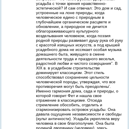
усадьба с точки зрения нравственно-
эстетической? И сам отвечал: Это дом и сад,
устроенные на лоне природы, когда
человеческое едино с природным в
глубочайшем органическом расцвете и
обновлении, а природное не дичится
облагораживающего культурного
возделывания человеком, когда поэзия
родной природы развивает душу рука об руку
с красотой изящных искусств, а под крышей
усадебного дома не иссякает особая музыка
домашнего быта, живущего в смене
деятельности труда и праздного веселья,
радостной любви и чистого созерцания”. В
XIX в. в усадебном строительстве
доминирует классицизм. Этот стиль
способствовал сохранению цельности
человеческой породы, утверждая, что все
противоречия могут быть преодолены'.
Именно гармония дома, сада и природы, о
которой говорит Фет и нашла свое
отражение в классицизме. Отсюда
стремление обособить, отделить и
сгармонизировать островок усадьбы. Она
давала ощущение независимости и свободы
(культ античности). Усадьба укрепляла веру
человека в свое благополучие. Она была
родиной дворянину (человеку), здесь