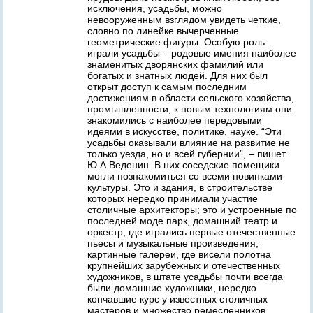
исключения, усадьбы, можно
невооруженным взглядом увидеть четкие,
словно по линейке вычерченные
геометрические фигуры. Особую роль
играли усадьбы – родовые имения наиболее
знаменитых дворянских фамилий или
богатых и знатных людей. Для них был
открыт доступ к самым последним
достижениям в области сельского хозяйства,
промышленности, к новым технологиям они
знакомились с наиболее передовыми
идеями в искусстве, политике, науке. “Эти
усадьбы оказывали влияние на развитие не
только уезда, но и всей губернии”, – пишет
Ю.А.Веденин. В них соседские помещики
могли познакомиться со всеми новинками
культуры. Это и здания, в строительстве
которых нередко принимали участие
столичные архитекторы; это и устроенные по
последней моде парк, домашний театр и
оркестр, где игрались первые отечественные
пьесы и музыкальные произведения;
картинные галереи, где висели полотна
крупнейших зарубежных и отечественных
художников, в штате усадьбы почти всегда
были домашние художники, нередко
кончавшие курс у известных столичных
мастеров и множество ремесленников,