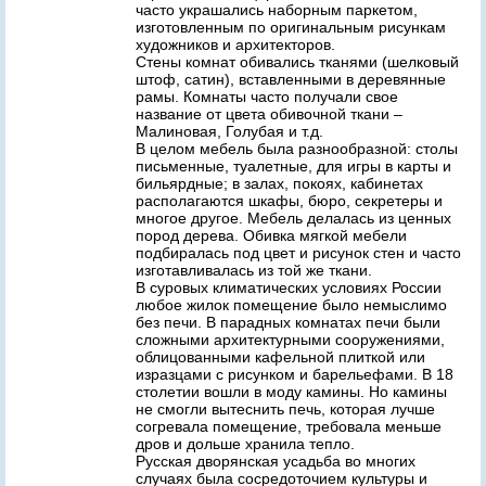
часто украшались наборным паркетом,
изготовленным по оригинальным рисункам
художников и архитекторов.
Стены комнат обивались тканями (шелковый
штоф, сатин), вставленными в деревянные
рамы. Комнаты часто получали свое
название от цвета обивочной ткани –
Малиновая, Голубая и т.д.
В целом мебель была разнообразной: столы
письменные, туалетные, для игры в карты и
бильярдные; в залах, покоях, кабинетах
располагаются шкафы, бюро, секретеры и
многое другое. Мебель делалась из ценных
пород дерева. Обивка мягкой мебели
подбиралась под цвет и рисунок стен и часто
изготавливалась из той же ткани.
В суровых климатических условиях России
любое жилок помещение было немыслимо
без печи. В парадных комнатах печи были
сложными архитектурными сооружениями,
облицованными кафельной плиткой или
изразцами с рисунком и барельефами. В 18
столетии вошли в моду камины. Но камины
не смогли вытеснить печь, которая лучше
согревала помещение, требовала меньше
дров и дольше хранила тепло.
Русская дворянская усадьба во многих
случаях была сосредоточием культуры и