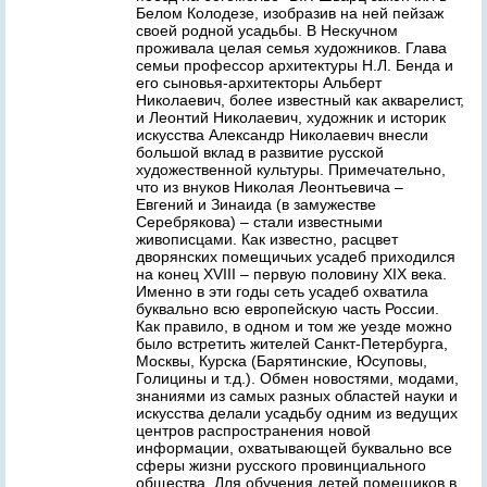
Белом Колодезе, изобразив на ней пейзаж
своей родной усадьбы. В Нескучном
проживала целая семья художников. Глава
семьи профессор архитектуры Н.Л. Бенда и
его сыновья-архитекторы Альберт
Николаевич, более известный как акварелист,
и Леонтий Николаевич, художник и историк
искусства Александр Николаевич внесли
большой вклад в развитие русской
художественной культуры. Примечательно,
что из внуков Николая Леонтьевича –
Евгений и Зинаида (в замужестве
Серебрякова) – стали известными
живописцами. Как известно, расцвет
дворянских помещичьих усадеб приходился
на конец ХVIII – первую половину XIX века.
Именно в эти годы сеть усадеб охватила
буквально всю европейскую часть России.
Как правило, в одном и том же уезде можно
было встретить жителей Санкт-Петербурга,
Москвы, Курска (Барятинские, Юсуповы,
Голицины и т.д.). Обмен новостями, модами,
знаниями из самых разных областей науки и
искусства делали усадьбу одним из ведущих
центров распространения новой
информации, охватывающей буквально все
сферы жизни русского провинциального
общества. Для обучения детей помещиков в