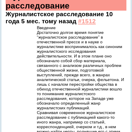
расследование
Журналистское расследование
10
года 5 мес. тому назад
#1512
Введение
Достаточно долгое время понятие
“журналистское расследование” в
отечественной прессе и в науке о
журналистике воспринималось как синоним
журналистского исследования
действительности. И в этом плане оно
обозначало собой сбор материала,
связанного с анализом различных проблем
общественной жизни, подготовкой
выступлений, прежде всего, в жанрах
аналитической статьи, очерка, фельетона. И
лишь с началом перестройки общества в
обиход отечественной журналистики вошло
то понимание журналистского
расследования, которое на Западе уже
обозначало определенный жанр
журналистских публикаций.
Сравнивая современное журналистское
расследование с публикацией какого-то
иного жанра, например со статьей,
корреспонденцией, очерком и т.д., в нем
можно найти черты, роднящие его с этими