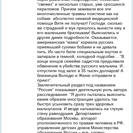
“свежих” и несколько старых, уже сросшихся
переломов. Причем заживали все эти
многочисленные травмы поистине как на
собаке: абсолютно никакой медицинской
помощи Витя не получал! Господи, сколько
же страданий и мук пришлось вынести ему и
его маленьким братишкам! Выяснились и
другие дикие подробности. Оказывается,
американская “мама” кормила русских
приемышей сухими бобами и не давала
пить. Их часто били специальным кнутом и
запирали в темной, холодной подсобке… “В
конце концов семейке садистов предъявили
обвинение в убийстве русского мальчика. И…
отпустили под залог в 35 тысяч долларов! А
близнецов Володю и Женю отправили в
приют”.
Заключительный раздел под названием
“Россия” показывает деятельную роль автора
расследования: “Я долго пыталась выяснить:
каким образом иностранцам удалось так
быстро усыновить сразу трех здоровых
мальчуганов. И везде натыкалась на глухую
стену равнодушия. Департамент
образования Москвы, аппарат
уполномоченного по правам человека в РФ,
управление детских домов Министерства
образования России − все, словно