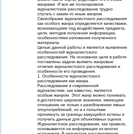
жанрами. И все же полнокровное
журналистское расследование трудно
спутать с каким-то иным жанром.
Своеобразие журналистского расследования
как особого жанра определяется качествами,
возникающими под воздействием предмета,
цели, методов получения информации,
особенностями изложения полученного
материала.
Целью данной работы и является выявление
особенностей журналистского
расследования. На основании цели в работе
поставлены задачи выявить жанровые
отличия журналистского расследования и
особенности его проведения.
1. Особенности журналистского
расследования как жанра
Расследование в современной
журналистике, как известно, является
особым жанром. Этот жанр можно понимать
в достаточно широком значении, имеющем
отношение не только к разоблачению явных
злоупотреблений, но и к попыткам
проникнуть за границы кажущейся истины и
получить данные для объективных оценок.
Журналистское расследование, как правило,
основывается на информации из многих
источников. В результате расследования