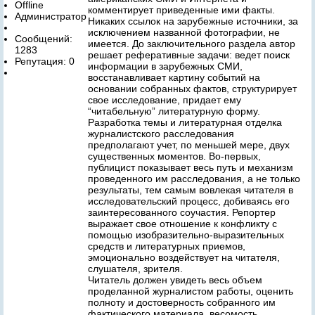
Offline
комментирует приведенные ими факты.
Администратор
Никаких ссылок на зарубежные источники, за
исключением названной фотографии, не
Сообщений:
имеется. До заключительного раздела автор
1283
решает реферативные задачи: ведет поиск
Репутация: 0
информации в зарубежных СМИ,
восстанавливает картину событий на
основании собранных фактов, структурирует
свое исследование, придает ему
“читабельную” литературную форму.
Разработка темы и литературная отделка
журналистского расследования
предполагают учет, по меньшей мере, двух
существенных моментов. Во-первых,
публицист показывает весь путь и механизм
проведенного им расследования, а не только
результаты, тем самым вовлекая читателя в
исследовательский процесс, добиваясь его
заинтересованного соучастия. Репортер
выражает свое отношение к конфликту с
помощью изобразительно-выразительных
средств и литературных приемов,
эмоционально воздействует на читателя,
слушателя, зрителя.
Читатель должен увидеть весь объем
проделанной журналистом работы, оценить
полноту и достоверность собранного им
фактического материала, весомость