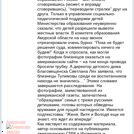
сговорившись (может, и вправду
сговорившись), “переводили стрелки” друг на
друга. Только в управлении социально-
педагогической поддержки детей
Министерства образования неуверенно
сказали, что детей разрешили вывезти
местные власти. В комитете образования
Амурской области на наш звонок
отреагировали очень бурно: “Пока не будет
решения суда, комментировать ничего не
будем!” Когда я спросила, как могли
фотографии близнецов оказаться на
американском сайте − на том конце провода
бросили трубку. А директор детского дома
Благовещенска Светлана Лях заявила, что
близнецы Тулимовы среди ее воспитанников
никогда не значились…” Этими словами
завершается расследование. На
фотографии, заимствованной из
американской газеты, запечатлена
“образцовая” семья с тремя русскими
детишками, головы которых обведены
кружками для пущей наглядности. Имеется
подтекстовка: “Женя, Витя и Володя еще не
знают, что ждет их впереди”.
Админчик
Как явствует из содержания материала,
автор основывается на публикациях
американских СМИ и Интернета и