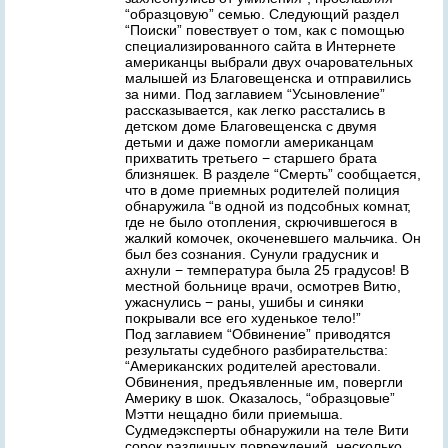
“образцовую” семью. Следующий раздел
“Поиски” повествует о том, как с помощью
специализированного сайта в Интернете
американцы выбрали двух очаровательных
малышей из Благовещенска и отправились
за ними. Под заглавием “Усыновление”
рассказывается, как легко расстались в
детском доме Благовещенска с двумя
детьми и даже помогли американцам
прихватить третьего − старшего брата
близняшек. В разделе “Смерть” сообщается,
что в доме приемных родителей полиция
обнаружила “в одной из подсобных комнат,
где не было отопления, скрючившегося в
жалкий комочек, окоченевшего мальчика. Он
был без сознания. Сунули градусник и
ахнули − температура была 25 градусов! В
местной больнице врачи, осмотрев Витю,
ужаснулись − раны, ушибы и синяки
покрывали все его худенькое тело!”
Под заглавием “Обвинение” приводятся
результаты судебного разбирательства:
“Американских родителей арестовали.
Обвинения, предъявленные им, повергли
Америку в шок. Оказалось, “образцовые”
Мэтти нещадно били приемыша.
Судмедэксперты обнаружили на теле Вити
сорок различных повреждений, несколько