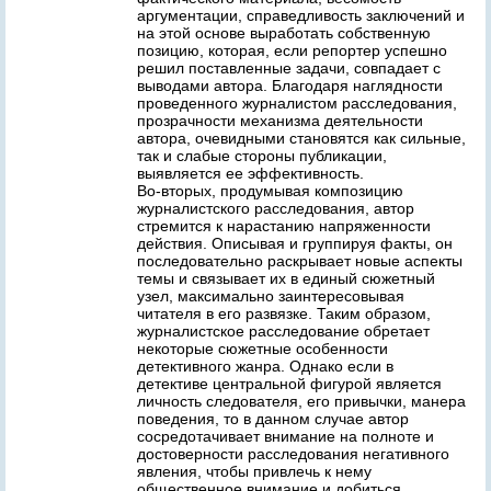
аргументации, справедливость заключений и
на этой основе выработать собственную
позицию, которая, если репортер успешно
решил поставленные задачи, совпадает с
выводами автора. Благодаря наглядности
проведенного журналистом расследования,
прозрачности механизма деятельности
автора, очевидными становятся как сильные,
так и слабые стороны публикации,
выявляется ее эффективность.
Во-вторых, продумывая композицию
журналистского расследования, автор
стремится к нарастанию напряженности
действия. Описывая и группируя факты, он
последовательно раскрывает новые аспекты
темы и связывает их в единый сюжетный
узел, максимально заинтересовывая
читателя в его развязке. Таким образом,
журналистское расследование обретает
некоторые сюжетные особенности
детективного жанра. Однако если в
детективе центральной фигурой является
личность следователя, его привычки, манера
поведения, то в данном случае автор
сосредотачивает внимание на полноте и
достоверности расследования негативного
явления, чтобы привлечь к нему
общественное внимание и добиться