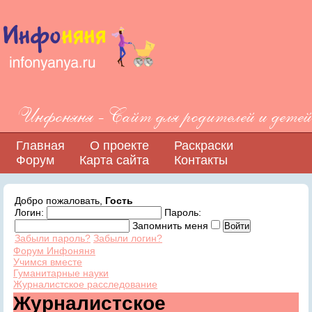
Инфоняня - Сайт для родителей и детей
Главная
О проекте
Раскраски
Форум
Карта сайта
Контакты
Добро пожаловать,
Гость
Логин:
Пароль:
Запомнить меня
Забыли пароль?
Забыли логин?
Форум Инфоняня
Учимся вместе
Гуманитарные науки
Журналистское расследование
Журналистское