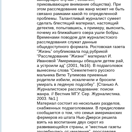
приковывающие внимание общества). При
этом расследование как жанр может не быть
связано рамками какой-то определенной
проблемы. Талантливый журналист сумеет
сделать блестящий материал, настоящий
детектив, попытавшись, к примеру, выяснить,
почему из ближайшего озера ушли бобры.
Временами поводом для журналистского
расследования служат данные
общедоступного формата. Ростовская газета
“Жизнь” опубликовала под рубрикой
“Расследование “Жизни”” материал И.
Ивановой “Американцы обещали детям рай,
а устроили ад” (2001, №16). В подзаголовок
вынесены слова “Семилетнего русского
мальчика Витю Тулимова приемные
родители избили, искалечили и бросили
умирать в ледяную подсобку”. [Станько А.
Журналистское расследование: поиски
жанра. // Вестник МГУ. Сер. Журналистика.
2003. №1.]
Материал состоит из нескольких разделов,
снабженных подзаголовками. В предисловии
сообщается о том, что семья американских
фермеров из штата Нью-Джерси решила
взять на воспитание двух сирот из
развивающейся страны, и “местные газеты
захлебнулись от умиления”, прославляя