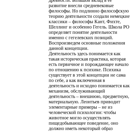
древности. Большой вклад в ее
развитие внесли средневековые
философы. Но подлинно философскую
теорию деятельности создали немецкие
классики – философы Кант, Фихте,
Шеллинг и особенно Гегель. Школа РО
определяет понятие деятельности
именно с гегелевских позиций.
Воспроизведем основные положения
данной концепции.
Деятельность здесь понимается как
такая историческая практика, которая
есть первичное и порождающее начало
по отношению к психике. Психика
существует в этой концепции не сама
по себе, а как включенная в
деятельность и исходно понимается как
механизм, обслуживающий
деятельность – внешнюю, предметную,
материальную. Леонтьев приводит
элементарные примеры – не из
человеческой психологии: чтобы
животное могло осуществлять
пищедобывающее поведение, оно
должно иметь некоторый образ