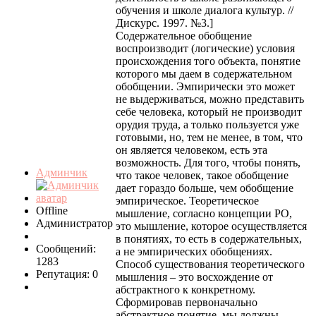
обучения и школе диалога культур. //
Дискурс. 1997. №3.]
Содержательное обобщение
воспроизводит (логические) условия
происхождения того объекта, понятие
которого мы даем в содержательном
обобщении. Эмпирически это может
не выдерживаться, можно представить
себе человека, который не производит
орудия труда, а только пользуется уже
готовыми, но, тем не менее, в том, что
он является человеком, есть эта
возможность. Для того, чтобы понять,
Админчик
что такое человек, такое обобщение
дает гораздо больше, чем обобщение
эмпирическое. Теоретическое
Offline
мышление, согласно концепции РО,
Администратор
это мышление, которое осуществляется
в понятиях, то есть в содержательных,
Сообщений:
а не эмпирических обобщениях.
1283
Способ существования теоретического
Репутация: 0
мышления – это восхождение от
абстрактного к конкретному.
Сформировав первоначально
абстрактное понятие, мы должны