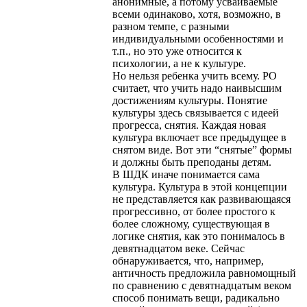
анонимные, а потому усваиваемые
всеми одинаково, хотя, возможно, в
разном темпе, с разными
индивидуальными особенностями и
т.п., но это уже относится к
психологии, а не к культуре.
Но нельзя ребенка учить всему. РО
считает, что учить надо наивысшим
достижениям культуры. Понятие
культуры здесь связывается с идеей
прогресса, снятия. Каждая новая
культура включает все предыдущее в
снятом виде. Вот эти “снятые” формы
и должны быть преподаны детям.
В ШДК иначе понимается сама
культура. Культура в этой концепции
не представляется как развивающаяся
прогрессивно, от более простого к
более сложному, существующая в
логике снятия, как это понималось в
девятнадцатом веке. Сейчас
обнаруживается, что, например,
античность предложила равномощный
по сравнению с девятнадцатым веком
способ понимать вещи, радикально