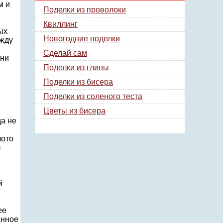
м и
Поделки из проволоки
Квиллинг
ых
Новогодние поделки
ежду
Сделай сам
ени
Поделки из глины
Поделки из бисера
Поделки из соленого теста
Цветы из бисера
да не
лото
з
й
ее
анное