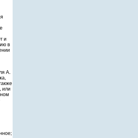
ся
е
т и
нию в
жении
ля А.
ка,
также
, или
нном
е
нное;