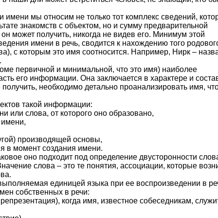
 имени мы относим не только тот комплекс сведений, кото
ьтате знакомств с объектом, но и сумму предварительной
он может получить, никогда не видев его. Минимум этой
едения имени в речь, сводится к нахождению того родовог
а), с которым это имя соотносится. Например, Нирк – назв
.
ме первичной и минимальной, что это имя) наиболее
сть его информации. Она заключается в характере и соста
 получить, необходимо детально проанализировать имя, чт
пектов такой информации:
и или слова, от которого оно образовано,
 имени,
угой) производящей основы,
ия в момент создания имени.
аковое оно подходит под определение двусторонности слов
начение слова – это те понятия, ассоциации, которые возн
ва.
, выполняемая единицей языка при ее воспроизведении в ре
ен собственных в речи:
репрезентация), когда имя, известное собеседникам, служи