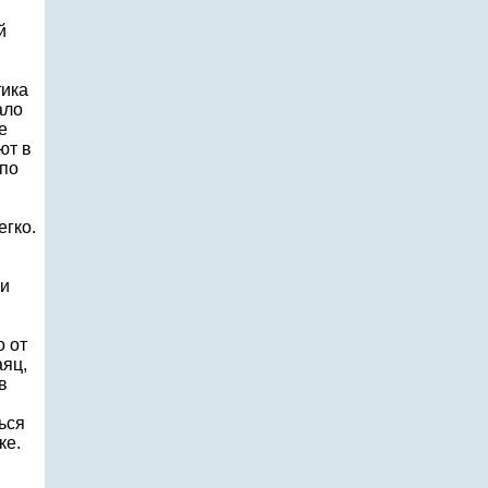
й
тика
ало
е
ют в
 по
егко.
ни
о от
аяц,
в
ься
ке.