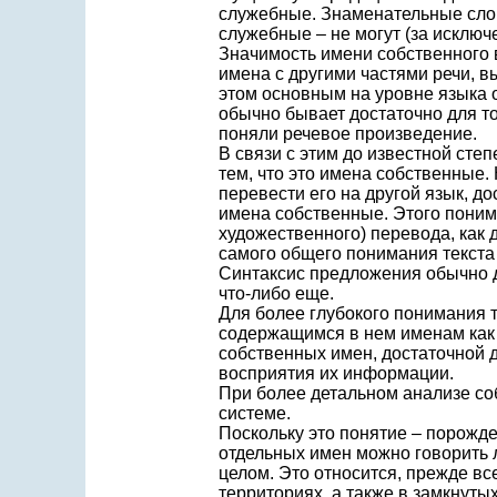
служебные. Знаменательные слов
служебные – не могут (за исключе
Значимость имени собственного 
имена с другими частями речи, в
этом основным на уровне языка 
обычно бывает достаточно для т
поняли речевое произведение.
В связи с этим до известной сте
тем, что это имена собственные.
перевести его на другой язык, до
имена собственные. Этого понима
художественного) перевода, как 
самого общего понимания текста
Синтаксис предложения обычно д
что-либо еще.
Для более глубокого понимания 
содержащимся в нем именам как 
собственных имен, достаточной 
восприятия их информации.
При более детальном анализе со
системе.
Поскольку это понятие – порожде
отдельных имен можно говорить л
целом. Это относится, прежде в
территориях, а также в замкнуты