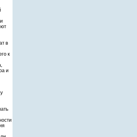
й
ли
яют
ат в
го к
,
ра и
ну
пать
ности
ия
ыли