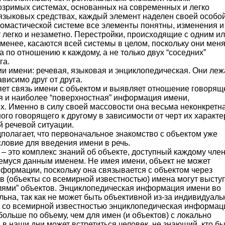
бозримых системах, основанных на современных и легко
зыковых средствах, каждый элемент наделен своей особо
номастической системе все элементы понятны, изменения и
 легко и незаметно. Перестройки, происходящие с одним и
менее, касаются всей системы в целом, поскольку они мен
а по отношению к каждому, а не только двух “соседних”
га.
и имени: речевая, языковая и энциклопедическая. Они леж
висимо друг от друга.
т связь имени с объектом и выявляет отношение говоряще
ая и наиболее “поверхностная” информация имени,
х. Именно в силу своей массовости она весьма неконкретна
ого говорящего к другому в зависимости от черт их характе
й речевой ситуации.
олагает, что первоначальное знакомство с объектом уже
ловие для введения имени в речь.
 это комплекс знаний об объекте, доступный каждому чле
емуся данным именем. Не имея имени, объект не может
нформации, поскольку она связывается с объектом через
в (объекты со всемирной известностью) имена могут высту
лями” объектов. Энциклопедическая информация имени во
ьна, так как не может быть объективной из-за индивидуаль
в со всемирной известностью энциклопедическая информац
больше по объему, чем для имен (и объектов) с локально
 в наши дни может встретиться человек, не знающий, кто б