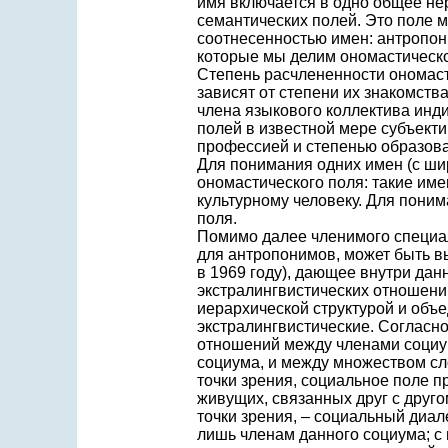
имя включается в одно общее не
семантических полей. Это поле м
соотнесенностью имен: антропони
которые мы делим ономастическо
Степень расчлененности ономаст
зависят от степени их знакомств
члена языкового коллектива инд
полей в известной мере субъекти
профессией и степенью образова
Для понимания одних имен (с ши
ономастического поля: такие име
культурному человеку. Для пони
поля.
Помимо далее членимого специал
для антропонимов, может быть в
в 1969 году), дающее внутри дан
экстралингвистических отношени
иерархической структурой и объед
экстралингвистические. Согласно
отношений между членами социу
социума, и между множеством с
точки зрения, социальное поле п
живущих, связанных друг с друг
точки зрения, – социальный диа
лишь членам данного социума; с 