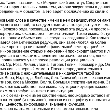
ых. Такие названия, как Медицинский институт, Спортивная
ся от нарицательных лишь тем, что они закреплены в данно
ределенным объектом, а это ведет к ослаблению их связи с
овании слова в качестве имени в нем редуцируется семан
я него основой, то следует отметить, что существует и нем
(всякого рода прозвища), в которых эта редукция просто н
 нередко она оказывается нежелательной. Такие имена быту
ы в полном объеме лишь в среде, их создавшей. Как только
чается семантическая редукция, они заменяются на более
бные прозвища ни с какой официальной регистрацией не
тичное забвение старых именований происходит быстро и л
руется в ономастике апеллятивное значение основ, легко
, появившихся у нас после революции (специально
. Ср. Роза, Лилия, Лиана, Тигран, Гелий, Новомир и др. О
тью лишь в первый момент. После непродолжительного
тиве связь с нарицательными в них делается такой же
ых Вера, Надежда, Любовь, Лев. Таким образом, независим
тивов, слова Москва, Волга, Большая спортивная арена, З
нимаются как собственные имена, функционирующие каждое 
к этого требует контекст и конситуация.
ных с семантикой имен собственных, необходимо остановит
 категорий (и терминов), показав их специфику в ономасти
ть, ценность, информация, значение, функция.
е слов на знаменательные и незнаменательные, или