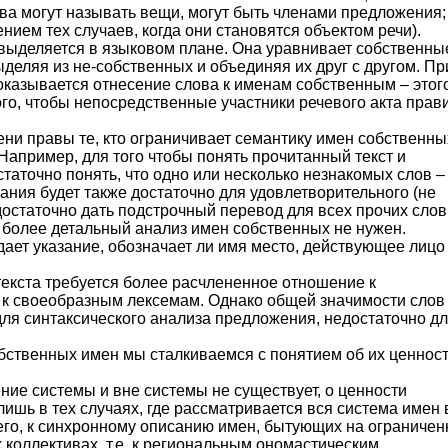
а могут называть вещи, могут быть членами предложения;
нием тех случаев, когда они становятся объектом речи).
выделяется в языковом плане. Она уравнивает собственны
ыделяя из не-собственных и объединяя их друг с другом. Пр
оказывается отнесение слова к именам собственным – этог
ого, чтобы непосредственные участники речевого акта прав
пени правы те, кто ограничивает семантику имен собственны
 Например, для того чтобы понять прочитанный текст и
статочно понять, что одно или несколько незнакомых слов –
ния будет также достаточно для удовлетворительного (не
достаточно дать подстрочный перевод для всех прочих слов
 более детальный анализ имен собственных не нужен.
ает указание, обозначает ли имя место, действующее лицо
текста требуется более расчлененное отношение к
к своеобразным лексемам. Однако общей значимости слов 
для синтаксического анализа предложения, недостаточно д
бственных имен мы сталкиваемся с понятием об их ценност
ние системы и вне системы не существует, о ценности
ишь в тех случаях, где рассматривается вся система имен 
сего, к синхронному описанию имен, бытующих на ограниче
х коллективах, т.е. к региональным ономастическим