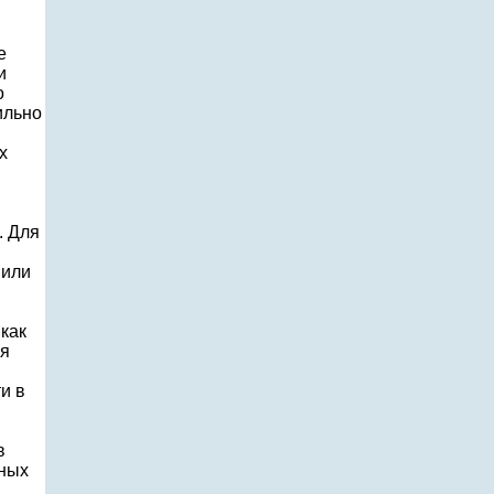
е
и
о
ильно
х
. Для
 или
как
ля
и в
в
нных