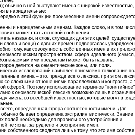
ствие).
); обычно в ней выступают имена с широкой известностью,
ия в нарицательные:
 Нередко в этой функции произнесение имени сопровождает
нны и нарицательным именам. Каждое слово, и в том числ
словиях может стать основой сообщения.
меть названия, и слов, служащих для этих целей, существуе
 и слова и вещи) с давних времен подвергалась упорядоче
добно тому, как совокупность собственных имен в их прило
 ономастическим пространством, сфера идеального (смысл,
обозначаемым ими предметам) может быть названа
торое делится на семантические зоны, или поля.
тических исследований наиболее приемлемо толкование по
твенные имена – это, прежде всего лексика, при этом лекси
ю со сложными отношениями параллелизма и контраста, а 
ной сферой. Поэтому использование терминов “понятийное”
ельно к ономастической лексике возможно лишь в ограниче
виду имена со всеобщей известностью, которые могут в ряд
льные.
 всего, определенная сфера соотнесенности имени. Для
а обычно бывает определена экстралингвистически. Знание
их полей необходимо для правильного употребления и
ей не ясны, затруднено и восприятие имен.
ни собственного сводится лишь к тому, что это имя собстве