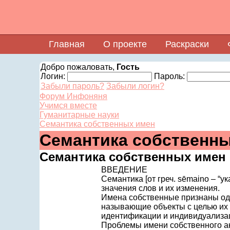
Главная
О проекте
Раскраски
Добро пожаловать,
Гость
Логин:
Пароль:
Забыли пароль?
Забыли логин?
Форум Инфоняня
Учимся вместе
Гуманитарные науки
Семантика собственных имен
Семантика собственн
Семантика собственных имен
ВВЕДЕНИЕ
Семантика [от греч. sēmaino – “у
значения слов и их изменения.
Имена собственные признаны одн
называющие объекты с целью их
идентификации и индивидуализац
Проблемы имени собственного ак