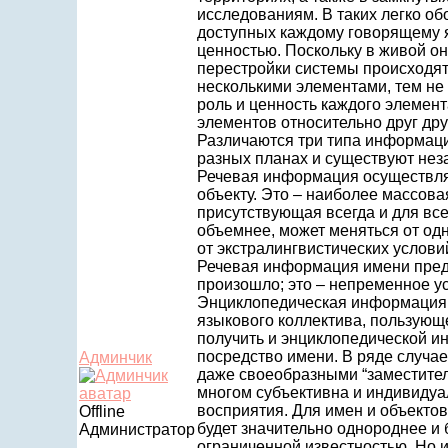
исследованиям. В таких легко о
доступных каждому говорящему я
ценностью. Поскольку в живой о
перестройки системы происходят
несколькими элементами, тем не 
роль и ценность каждого элемент
элементов относительно друг дру
Различаются три типа информаци
разных планах и существуют неза
Речевая информация осуществляе
объекту. Это – наиболее массов
присутствующая всегда и для все
объемнее, может меняться от одн
от экстралингвистических услови
Речевая информация имени предп
произошло; это – непременное ус
Энциклопедическая информация –
языкового коллектива, пользующ
получить и энциклопедической и
посредство имени. В ряде случае
Админчик
даже своеобразными “заместите
многом субъективна и индивидуал
восприятия. Для имен и объекто
Offline
будет значительно однороднее и 
Администратор
ограниченной известностью. Но и