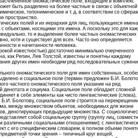
расчлененное ономастическое поле, входящее в комплекс
ожет быть разделено на более частные в связи с объектной
мическое, топонимическое и т. д. в соответствии со сферам
е пространство.
ических полей и их иерархия для лиц, пользующихся имен
а с объектами, носящими эти имена. А поскольку это для ка
ивидуально, то и выделение более частных ономастических
вно, хотя и существует для всех. Часто оно определяется
нности и начитанности человека.
рокой известностью) достаточно минимально очерченного
на, как Репин, Лев Толстой, известны и понятны каждому
мания других имен необходим ряд последовательных сужен
ьного ономастического поля для имен собственных, особ
ыделено и социальное поле (термин предложен Б.И. Болот
ного частного ономастического поля указание на ряд
й денотата и социума. Социальное поле обладает сложной
иняет в себе элементы как чисто лингвистические (слова), 
 Б.И. Болотову, социальное поле строится на перекрещени
ма, между множеством объектов, необходимых для жизни
лов, денотирующих предыдущие множества. С социологичес
редставляет собой социальную группу (группу лиц, совмест
ом различными социальными отношениями); с лингвистичес
лект с его специфическим словарем, в полном объеме понят
предметной точки зрения – типичный круг вещей,