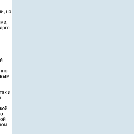
и, на
ами,
ждого
ий
енно
овым
так и
и
кой
но
кой
ном