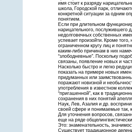
имя стоит к разряду нарицательн
школа, Городской парк, отличают
конкретной ситуации за одним оп
понятием.
Если при длительном функционир
нарицательного, послужившего дл
недолговечных собственных имен 
успевает произойти. Кроме того,
ограниченном кругу лиц и понятн
каким-либо причинам в них наме
“злободневные”. Поскольку подо
связаны, появление новых и час
Насколько быстро и легко редуци
показать на примере новых имен
придуманных или заимствованных)
поражают новизной и необычнос
употребления в известном коллек
“пригашенной”, как в традиционн
сохранения в них понятий апелля
Наук, Лев, Азалия и др. воспри
своей сфере и понимаемые так, ка
Для уточнения вопросов, связан
еще на ряде общелингвистических
Это: знаменательность, значимос
Существует традиционное делени