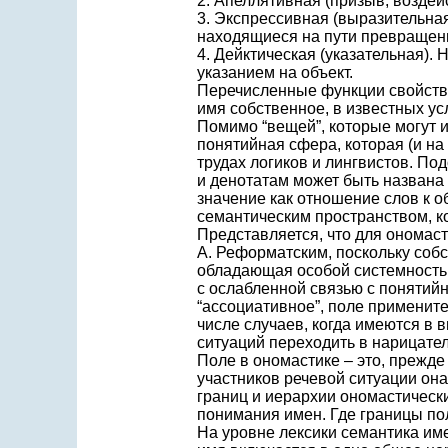
2. Апеллятивная (призыв, воздей
3. Экспрессивная (выразительная
находящиеся на пути превращен
4. Дейктическая (указательная).
указанием на объект.
Перечисленные функции свойстве
имя собственное, в известных у
Помимо “вещей”, которые могут и
понятийная сфера, которая (и на
трудах логиков и лингвистов. По
и денотатам может быть названа
значение как отношение слов к 
семантическим пространством, ко
Представляется, что для ономас
А. Реформатским, поскольку собс
обладающая особой системность
с ослабленной связью с понятий
“ассоциативное”, поле применит
числе случаев, когда имеются в 
ситуаций переходить в нарицате
Поле в ономастике – это, прежде
участников речевой ситуации он
границ и иерархии ономастическ
понимания имен. Где границы пол
На уровне лексики семантика име