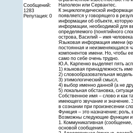
Наполеон или Сервантес.
Сообщений:
К энциклопедической информации
1283
появляется у говорящего в резул
Репутация: 0
информации об объекте, которую 
информации, необходимой для вв
определяемого (понятийного слов
острова, Василий – имя человека
Языковая информация имени (кро
постоянная и неизменяющаяся ча
компонентов имени. Но, чтобы ее
само по себе очень трудно.
Ю.А. Карпенко выделяет пять ас
1) языковая принадлежность имен
2) словообразовательная модель
3) этимологический смысл,
4) выбор именно данной (а не др
5) локальная обстановка, ситуац
Собственное имя – слово и как т
имеющего звучание и значение. З
в сознании при произнесении сло
Функция – это назначение; роль
Возможны следующие функции им
1. Коммуникативная (сообщение, 
основой сообщения.