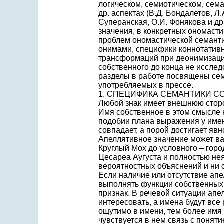
логическом, семиотическом, сем
др. аспектах (В.Д. Бондалетов, Л
Суперанская, О.И. Фонякова и др
значения, в конкретных ономаст
проблем ономастической семанти
онимами, специфики коннотативн
трансформаций при деонимизации
собственного до конца не иссле
разделы в работе посвящены сем
употребляемых в прессе.
1. СПЕЦИФИКА СЕМАНТИКИ 
Любой знак имеет внешнюю сторо
Имя собственное в этом смысле 
подобии плана выражения у имен
совпадает, а порой достигает яв
Апеллятивное значение может ва
Круглый Мох до условного – город
Цесареа Аугуста и полностью не
вероятностных объяснений и ни о
Если наличие или отсутствие ап
выполнять функции собственных 
признак. В речевой ситуации ап
интересовать, а имена будут вс
ощутимо в имени, тем более имя
чувствуется в нем связь с понят