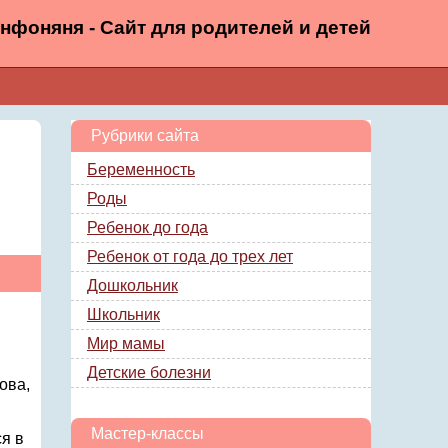
нфоняня - Сайт для родителей и детей
Рубрики сайта
Беременность
Роды
Ребенок до года
Ребенок от года до трех лет
Дошкольник
Школьник
Мир мамы
Детские болезни
ова,
Мастер-классы
я в