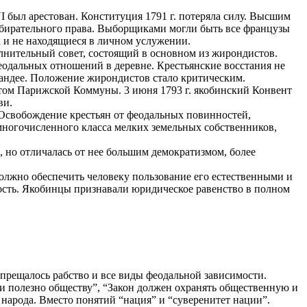
 был арестован. Конституция 1791 г. потеряла силу. Высшим
збирательного права. Выборщиками могли быть все французы
к и не находящиеся в личном услужении.
лнительный совет, состоящий в основном из жирондистов.
дальных отношений в деревне. Крестьянские восстания не
Вандее. Положение жирондистов стало критическим.
етом Парижской Коммуны. 3 июня 1793 г. якобинский Конвент
ви.
 Освобождение крестьян от феодальных повинностей,
ногочисленного класса мелких земельных собственников,
, но отличалась от нее большим демократизмом, более
 должно обеспечить человеку пользование его естественными и
ность. Якобинцы признавали юридическое равенство в полном
апрещалось рабство и все виды феодальной зависимости.
 и полезно обществу”, “Закон должен охранять общественную и
народа. Вместо понятий “нация” и “суверенитет нации”.