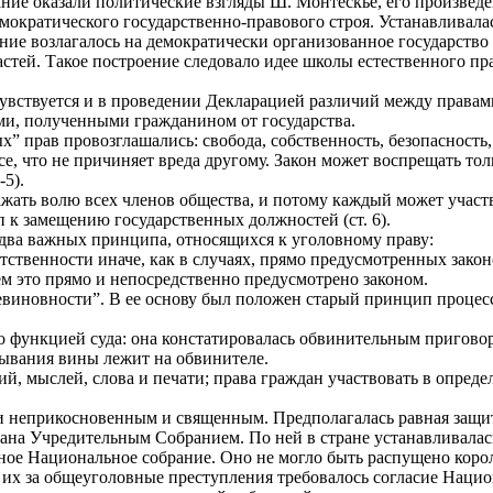
ние оказали политические взгляды Ш. Монтескье, его произведе
ократического государственно-правового строя. Устанавливал
ение возлагалось на демократически организованное государство
астей. Такое построение следовало идее школы естественного пра
увствуется и в проведении Декларацией различий между правам
ми, полученными гражданином от государства.
” прав провозглашались: свобода, собственность, безопасность,
е, что не причиняет вреда другому. Закон может воспрещать толь
-5).
жать волю всех членов общества, и потому каждый может участво
п к замещению государственных должностей (ст. 6).
 два важных принципа, относящихся к уголовному праву:
етственности иначе, как в случаях, прямо предусмотренных закон
чем это прямо и непосредственно предусмотрено законом.
виновности”. В ее основу был положен старый принцип процесс
 функцией суда: она констатировалась обвинительным пригово
зывания вины лежит на обвинителе.
й, мыслей, слова и печати; права граждан участвовать в определ
и неприкосновенным и священным. Предполагалась равная защита
отана Учредительным Собранием. По ней в стране устанавливал
тное Национальное собрание. Оно не могло быть распущено коро
 их за общеуголовные преступления требовалось согласие Нацио