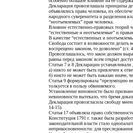
особенно большое влияние на ее содержа
Декларация провозглашала принципы дем
объявлялись права человека, их обеспеч
народного суверенитета и разделения вл
“неотъемлемых” прав человека.
Влияние естественно-правовых теорий ч
“естественные и неотъемлемые” и права
В качестве “естественных и неотъемлемых
Свобода состоит в возможности делать вс
воспрещено законом, то дозволено” (ст. 4
Провозглашалось, что закон должен выра
равны перед законом: всем открыт досту
Статьи 7 и 8 Декларации устанавливали
а) никто не может быть привлечен к отв
б) никто не может быть наказан иначе, 
Статья 9 формулировала “презумпцию не
толкуется в пользу обвиняемого.
Установление виновности было признано
невиновности вытекало, что бремя дока
Декларация провозгласила свободу мнени
14-15).
Статья 17 объявляла право собственност
Конституция 1791 г. также была разраб
законодательной власти стало однопала
неприкосновенности: для преследования