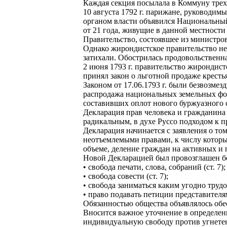
Каждая секция посылала в Коммуну трех
10 августа 1792 г. парижане, руководим
органом власти объявился Национальный
от 21 года, живущие в данной местности
Правительство, состоявшее из министро
Однако жирондистское правительство н
затихали. Обострилась продовольственн
2 июня 1793 г. правительство жирондис
принял закон о льготной продаже кресть
Законом от 17.06.1793 г. были безвозме
распродажа национальных земельных фон
составивших оплот нового буржуазного 
Декларация прав человека и гражданина 
радикальным, в духе Руссо подходом к п
Декларация начинается с заявления о то
неотъемлемыми правами, к числу которы
объеме, деление граждан на активных и 
Новой Декларацией был провозглашен б
• свобода печати, слова, собраний (ст. 7);
• свобода совести (ст. 7);
• свобода заниматься каким угодно трудо
• право подавать петиции представителям
Обязанностью общества объявлялось обес
Вносится важное уточнение в определени
индивидуальную свободу против угнетен