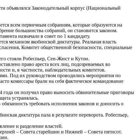
сти объявлялся Законодательный корпус (Национальный
ется всем первичным собраниям, которые образуются на
обрение большинства собраний, он становится законом.
мента назначало в совет по 1 кандидату.
ся механизм якобинской диктатуры. Реальная власть
 спасения, Комитет общественной безопасности, специальные
го стояли Робеспьер, Сен-Жюст и Кутон.
тавлено право ареста всех лиц, подозреваемых во
ости и, в частности, наблюдательных комитетов.
ями. Под их руководством проводились мероприятия по
асто комиссары брали на себя фактическое командование
4 года он получил право выносить обвинительные приговоры
щита устранялась.
 обязанность требовать исполнения законов и доносить о
инская диктатура пала в результате переворота. Робеспьер,
ление и разделение властей.
Верхней – Совета старейшин и Нижней – Совета пятисот.
шин.