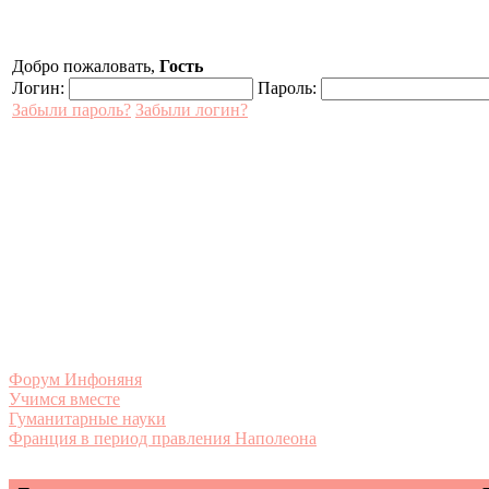
Добро пожаловать,
Гость
Логин:
Пароль:
Забыли пароль?
Забыли логин?
Форум Инфоняня
Учимся вместе
Гуманитарные науки
Франция в период правления Наполеона