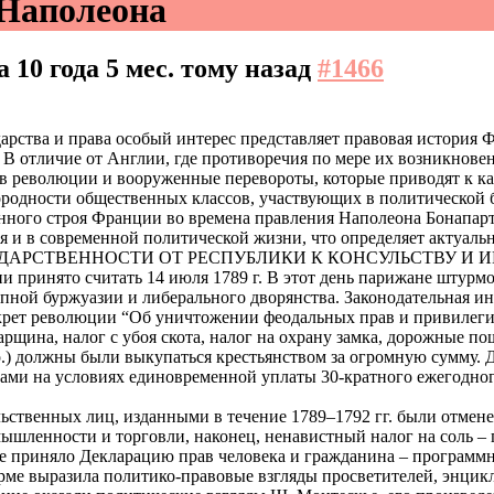
 Наполеона
на
10 года 5 мес. тому назад
#1466
арства и права особый интерес представляет правовая история 
 В отличие от Англии, где противоречия по мере их возникнове
в революции и вооруженные перевороты, которые приводят к ка
ородности общественных классов, участвующих в политической 
нного строя Франции во времена правления Наполеона Бонапарт
я и в современной политической жизни, что определяет актуаль
ДАРСТВЕННОСТИ ОТ РЕСПУБЛИКИ К КОНСУЛЬСТВУ И 
 принято считать 14 июля 1789 г. В этот день парижане штурм
упной буржуазии и либерального дворянства. Законодательная 
декрет революции “Об уничтожении феодальных прав и привилеги
арщина, налог с убоя скота, налог на охрану замка, дорожные по
р.) должны были выкупаться крестьянством за огромную сумму. 
ами на условиях единовременной уплаты 30-кратного ежегодног
льственных лиц, изданными в течение 1789–1792 гг. были отмен
шленности и торговли, наконец, ненавистный налог на соль – га
ние приняло Декларацию прав человека и гражданина – програм
ме выразила политико-правовые взгляды просветителей, энцикло