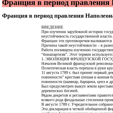
Франция в период правления
Франция в период правления Наполео
ВВЕДЕНИЕ
При изучении зарубежной истории госуд
неустойчивость государственной власти.
Франции эти противоречия выливаются 
Причина такой неустойчивости – в разн
Работа посвящена изучению государстве
“бонапартизм”. Этот термин используетс
1. ЭВОЛЮЦИЯ ФРАНЦУЗСКОЙ ГОСУ
Началом Великой французской революции
Политическая власть перешла в руки кр
11 августа 1789 г. был принят первый 
повинности” крестьян (пешая и конная б
повинности (шамнар, барщина, ценз и д
Был предусмотрен выкуп земли крестьян
деревенских богачей.
Рядом декретов и регламентами правите
всякого рода феодальные стеснения промы
В августе 1789 г. Учредительное собра
Эта декларация в четкой обобщенной фор