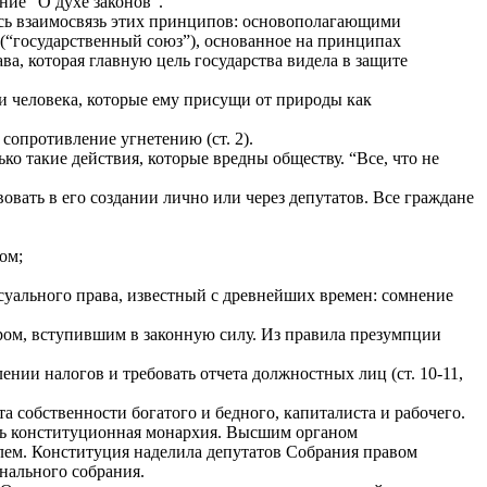
ние “О духе законов”.
ась взаимосвязь этих принципов: основополагающими
 (“государственный союз”), основанное на принципах
ва, которая главную цель государства видела в защите
и человека, которые ему присущи от природы как
 сопротивление угнетению (ст. 2).
ко такие действия, которые вредны обществу. “Все, что не
вать в его создании лично или через депутатов. Все граждане
ом;
уального права, известный с древнейших времен: сомнение
ром, вступившим в законную силу. Из правила презумпции
ении налогов и требовать отчета должностных лиц (ст. 10-11,
 собственности богатого и бедного, капиталиста и рабочего.
ась конституционная монархия. Высшим органом
лем. Конституция наделила депутатов Собрания правом
нального собрания.