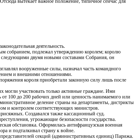
 Отсюда вытекает важное положение, типичное сейчас для
аконодательная деятельность.
ым собранием, подлежал утверждению королем; королю
ят следующими двумя новыми составами Собрания, он
зглавлял вооруженные силы, назначал часть командного
лением и внешними отношениями.
аспоряжения короля приобретали законную силу лишь после
х могли участвовать только активные граждане. Ими
ь от 100 до 200 рабочих дней или ценность нанимаемого или
дминистративное деление страны на департаменты, дистрикты
твом и контролем соответствующих министров.
присяжных. Создавался также кассационный суд.
преступления, угрожающие безопасности государства.
еская обстановка. Оформилась антифранцузская военная
ра и подталкивал страну к войне.
з представителей секций (административных единиц) Парижа.