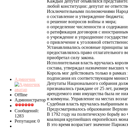
Каждый депутат объявлялся представител
любой конституции: депутат не ответств
Исключительными полномочиями Народн
o составление и утверждение бюджета;
o решение вопросов войны и мира;
o определение численности и содержани
o ратификация договоров с иностранным
o учреждение и упразднение государств
o привлечение к уголовной ответственно
Устанавливались основные принципы за
предоставлялось право отлагательного 
приобретал силу закона.
Исполнительная власть вручалась королю
состава, утверждал назначение высших
Король мог действовать только в рамках
подписания их соответствующим министр
Админчик
Депутаты Национального собрания должн
признавались граждане от 25 лет, разме
арендуемого ими имущества была не ниж
Offline
и коммуны. Управление на местах возла
Администратор
Судебная власть вручалась выбранным на
Предусматривалось образование Верховн
Сообщений:
В 1792 году на политическую борьбу во
1283
коалиция крупнейших европейских монарх
Репутация: 0
В это время возрастает значение Париж