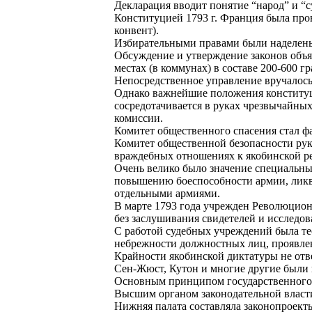
Декларация вводит понятие “народ” и “с
Конституцией 1793 г. Франция была про
конвент).
Избирательными правами были наделены 
Обсуждение и утверждение законов объя
местах (в коммунах) в составе 200-600 
Непосредственное управление вручалось
Однако важнейшие положения конституци
сосредотачивается в руках чрезвычайны
комиссии.
Комитет общественного спасения стал ф
Комитет общественной безопасности рук
враждебных отношениях к якобинской ре
Очень велико было значение специальн
повышению боеспособности армии, ликви
отдельными армиями.
В марте 1793 года учрежден Революцио
без заслушивания свидетелей и исследов
С работой судебных учреждений была тес
небрежности должностных лиц, проявле
Крайности якобинской диктатуры не отвеч
Сен-Жюст, Кутон и многие другие были 
Основным принципом государственного с
Высшим органом законодательной власти
Нижняя палата составляла законопроект