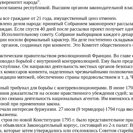
уверенитет народа”.
возглашена республикой. Высшим органом законодательной вла
все граждане от 21 года, имущественный ценз отменен.
влено делом народа: принятый Собранием законопроект рассыла
граждан. Если спустя 40 дней после рассылки проект получает од
 Исполнительному совету. Собрание выборщиков каждого департа
и носили формальный характер. На деле постепенно складывает
х органов, созданных при конвенте. Это Комитет общественного
актическим правительством революционной Франции. Во главе е
оводил борьбой с внутренней контрреволюцией. Ему было предос
спублике. Он направлял деятельность местных органов безопасн
ых комиссаров конвента, наделенных чрезвычайными полномочи
дации мятежей, обеспечению страны продовольствием и т. д. Ч
нный трибунал для борьбы с контрреволюционерами. В июне 179
ания доказательств на основе нравственного убеждения судей; за
но связана деятельность национальных агентов. Им вменялось в
нной при применении закона.
али интересам буржуазии. 27 июля (9 термидора) 1794 года якоб
казнены.
троя по новой Конституции 1795 г. было представительное прав
 объявлялся Законодательный корпус, состоящий из 2-х палат: 
ы, которые затем утверждались или отклонялись Советом старей