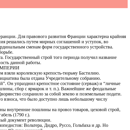
Франции. Для правового развития Франции характерна крайняя
ния решались путем мирных соглашений и уступок, во
рдинальным сменам форм государственного устройства.
борьбе.
а. Государственный строй того периода получил название
ность данной работы.
ИМПЕРИИ
ом взяли королевскую крепость-тюрьму Бастилию.
инициатива была отдана Учредительному собранию.
й”. Он упразднил крепостное состояние (серваж) и “личные
шлины, сбор с ярмарок и т. п.). Важнейшие же феодальные
Дворянство сохранило за собой землю и поземельные подати.
о взноса, что было доступно лишь небольшому числу
ены внутренние пошлины на провоз товаров, цеховой строй,
бель (1790 г.).
мный документ революции.
педистов: Вольтера, Дидро, Руссо, Гольбаха и др. Но