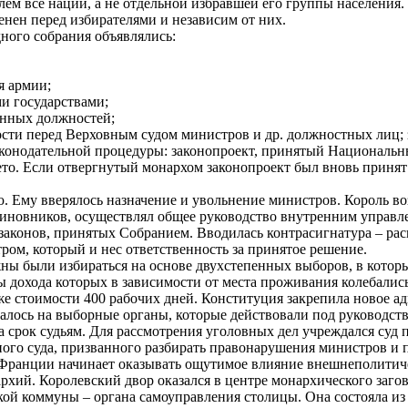
ем все нации, а не отдельной избравшей его группы населения.
енен перед избирателями и независим от них.
ого собрания объявлялись:
я армии;
и государствами;
енных должностей;
сти перед Верховным судом министров и др. должностных лиц; з
конодательной процедуры: законопроект, принятый Национальн
вето. Если отвергнутый монархом законопроект был вновь прин
. Ему вверялось назначение и увольнение министров. Король во
 чиновников, осуществлял общее руководство внутренним управ
 законов, принятых Собранием. Вводилась контрасигнатура – р
ом, который и нес ответственность за принятое решение.
ы были избираться на основе двухстепенных выборов, в которы
ры дохода которых в зависимости от места проживания колебалис
е стоимости 400 рабочих дней. Конституция закрепила новое а
галось на выборные органы, которые действовали под руководс
 срок судьям. Для рассмотрения уголовных дел учреждался суд 
ого суда, призванного разбирать правонарушения министров и 
 Франции начинает оказывать ощутимое влияние внешнеполитич
ий. Королевский двор оказался в центре монархического загово
ской коммуны – органа самоуправления столицы. Она состояла и