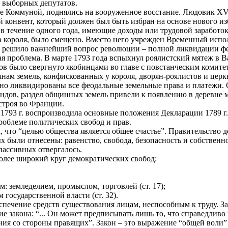
 выборных депутатов.
ые Коммуной, поднялись на вооруженное восстание. Людовик XVI
 конвент, который должен был быть избран на основе нового и
 в течение одного года, имеющие доходы или трудовой заработо
в короля, было смещено. Вместо него учрежден Временный испо
е решило важнейший вопрос революции – полной ликвидации фео
ая проблема. В марте 1793 года вспыхнул роялистский мятеж в 
тов было свергнуто якобинцами во главе с повстанческим комит
янам земель, конфискованных у короля, дворян-роялистов и церк
здно ликвидированы все феодальные земельные права и платежи.
дов, раздел общинных земель привели к появлению в деревне м
строя во Франции.
1793 г. воспроизводила основные положения Декларации 1789 г.
роблеме политических свобод и прав.
м, что “целью общества является общее счастье”. Правительство
х были отнесены: равенство, свобода, безопасность и собствен
пассивных отвергалось.
олее широкий круг демократических свобод:
м: земледелием, промыслом, торговлей (ст. 17);
 государственной власти (ст. 32).
печение средств существования лицам, неспособным к труду. З
е закона: “... Он может предписывать лишь то, что справедливо
ия со стороны правящих”. Закон – это выражение “общей воли” 