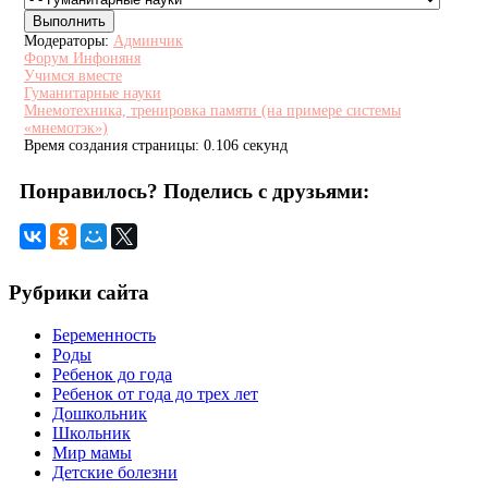
Модераторы:
Админчик
Форум Инфоняня
Учимся вместе
Гуманитарные науки
Мнемотехника, тренировка памяти (на примере системы
«мнемотэк»)
Время создания страницы: 0.106 секунд
Понравилось? Поделись с друзьями:
Рубрики сайта
Беременность
Роды
Ребенок до года
Ребенок от года до трех лет
Дошкольник
Школьник
Мир мамы
Детские болезни