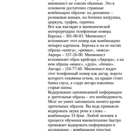
мнемонист не совсем обычные. Это в
основном достаточно странные
комбинации образов: на динамике –
роликовые коньки, на ботинке ватрушка,
циркуль, график, скрипка.
Вот как выглядят в мнемонической
интерпретации телефонные номера.
Березка – 301-90-83. Мнемонист
вспоминает этот номер как комбинацию
четырех картинок. Березка и на ее частях
образы «книга», «рюмка», «вакса».
Аврора – 337-26-00. Мнемонист
вспоминает образ крейсера «Аврора», а на
нем образы «кокос», «душ», «бочки».
Ангара – 110-77-60. Мнемонист видит
этот телефонный номер как ангар, ворота
которого охвачены огнем, на крыше стоит
банка соуса, а сзади ангара навалены
старые шины.
Кодирование запоминаемой информации
в зрительные образы – это необходимость.
Мозг не умеет запоминать ничего кроме
зрительных образов. Вы ведь привыкли
кодировать звуки речи в слова –
комбинации 33 букв. Любой человек в
процессе обучения мнемотехнике быстро
привыкает кодировать информацию в
ассоциации – комбинации простых