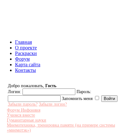
Инфоняня - Сайт для родителей
и детей
Главная
О проекте
Раскраски
Форум
Карта сайта
Контакты
Добро пожаловать,
Гость
Логин:
Пароль:
Запомнить меня
Забыли пароль?
Забыли логин?
Форум Инфоняня
Учимся вместе
Гуманитарные науки
Мнемотехника, тренировка памяти (на примере системы
«мнемотэк»)