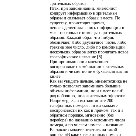
зрительных образов.
Итак, при запоминании, мнемонист
кодирует информацию в зрительные
образы и связывает образы вместе. По
существу, происходит прямая,
непосредственная запись информации в
мозг, но только с помощью зрительных
образов. Каждый образ что-нибудь
обозначает. Либо двузначное число, либо
трехзначное число, либо по комбинации
нескольких образов легко прочитать новое
географическое название.[8]
При припоминании мнемонист
воспроизводит комбинации зрительных
образов и читает по ним буквально как по
книге.
Как вы увидите дальше, мнемотехника не
только позволяет запоминать большие
объемы информации, но и имеет целый
ряд побочных, положительных эффектов.
Например, если вы запомните 200
телефонных номеров, то вы сможете
воспроизвести их как в прямом, так и в
обратном порядке, мгновенно (без
перебора) по названию вспомните числа
номера, а по числам номера – название.
Вы также сможете ответить на такой
вопрос: «В каких телефонных номерах