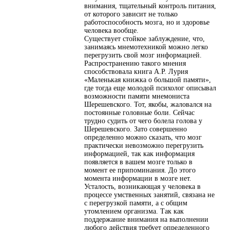
внимания, тщательный контроль питания,
от которого зависит не только
работоспособность мозга, но и здоровье
человека вообще.
Существует стойкое заблуждение, что,
занимаясь мнемотехникой можно легко
перегрузить свой мозг информацией.
Распространению такого мнения
способствовала книга А.Р. Лурия
«Маленькая книжка о большой памяти»,
где тогда еще молодой психолог описывал
возможности памяти мнемониста
Шерешевского. Тот, якобы, жаловался на
постоянные головные боли. Сейчас
трудно судить от чего болела голова у
Шерешевского. Зато совершенно
определенно можно сказать, что мозг
практически невозможно перегрузить
информацией, так как информация
появляется в вашем мозге только в
момент ее припоминания. До этого
момента информации в мозге нет.
Усталость, возникающая у человека в
процессе умственных занятий, связана не
с перегрузкой памяти, а с общим
утомлением организма. Так как
поддержание внимания на выполнении
любого действия требует определенного