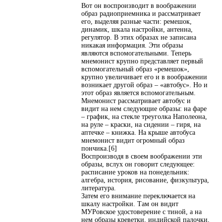
Вот он воспроизводит в воображении
образ радиоприемника и рассматривает
его, выделяя разные части: ремешок,
динамик, шкала настройки, антенна,
регулятор. В этих образах не записана
никакая информация. Эти образы
являются вспомогательными. Теперь
мнемонист крупно представляет первый
вспомогательный образ «ремешок»,
крупно увеличивает его и в воображении
возникает другой образ – «автобус». Но и
этот образ является вспомогательным.
Мнемонист рассматривает автобус и
видит на нем следующие образы: на фаре
– график, на стекле треуголка Наполеона,
на руле – краски, на сидении – гиря, на
аптечке – книжка. На крыше автобуса
мнемонист видит огромный образ
пончика.[6]
Воспроизводя в своем воображении эти
образы, вслух он говорит следующее:
расписание уроков на понедельник:
алгебра, история, рисование, физкультура,
литература.
Затем его внимание переключается на
шкалу настройки. Там он видит
МУРовское удостоверение с тиной, а на
нем образы креветки, индийской палочки,