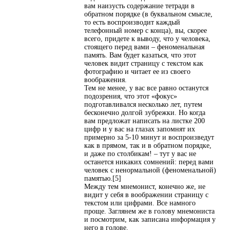
вам наизусть содержание тетради в
обратном порядке (в буквальном смысле,
то есть воспроизводит каждый
телефонный номер с конца), вы, скорее
всего, придете к выводу, что у человека,
стоящего перед вами – феноменальная
память. Вам будет казаться, что этот
человек видит страницу с текстом как
фотографию и читает ее из своего
воображения.
Тем не менее, у вас все равно останутся
подозрения, что этот «фокус»
подготавливался несколько лет, путем
бесконечно долгой зубрежки. Но когда
вам предложат написать на листке 200
цифр и у вас на глазах запомнят их
примерно за 5-10 минут и воспроизведут
как в прямом, так и в обратном порядке,
и даже по столбикам! – тут у вас не
останется никаких сомнений: перед вами
человек с ненормальной (феноменальной)
памятью.[5]
Между тем мнемонист, конечно же, не
видит у себя в воображении страницу с
текстом или цифрами. Все намного
проще. Заглянем же в голову мнемониста
и посмотрим, как записана информация у
него в голове.