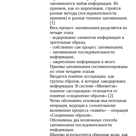
запоминается любая информация. Из
приемов, как из кирпичиков, строятся
разные методы (последовательности
приемов) и разные техники запоминания.
[1]
Весь процесс запоминания разделяется на
четыре этапа:
- кодирование элементов информации в
зрительные образы;
- собственно сам процесс запоминания;
- запоминание последовательности
информации;
- закрепление информации в мозге.
Приемы запоминания систематизированы
по этим четырем этапам.
Вводится понятие ассоциации, как
группы образов, в которых закодирована
информация. В системе «Мнемотэк»
понятие «ассоциация» отличается от
понятия «соединение образов».[2]
Четко обозначена основная мыслительная
операция, ведущая к сознательному
включению процесса «память» – операция
«Соединение образов».
Обозначены два возможных способа
запоминания последовательности
информации.
Широко используются образные коды, как