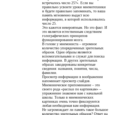
встречалось число 25?». Если вы
правильно усвоите уроки мнемотехники
и будете правильно запоминать, то ваша
память мгновенно выдаст всю
информацию, в которой использовалось
число 25.
Это кажется невероятным. Но это факт. И
это является естественным следствием
голографических принципов
функционирования мозга.
В голове у мнемониста – огромное
количество упорядоченных зрительных
образов. Одни образы являются
вспомогательными и служат для поиска
информации. В других зрительных
образах закодированы конкретные
сведения: названия, понятия, числа,
фамилии.
Просмотр информации в воображении
напоминает просмотр слайдов.
Мнемоническое припоминание – это
своего рода «рассказ по картинкам» –
упражнение знакомое вам с начальной
школы. Только в мнемонических
картинках очень точно фиксируются
любая необходимая вам информация.
Не загромождает ли память такое большое
количество зрительных образов? Ответ на