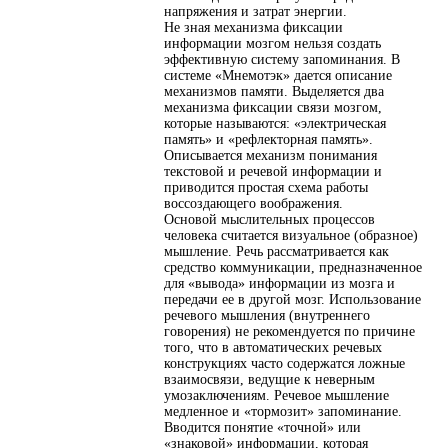
напряжения и затрат энергии.
Не зная механизма фиксации
информации мозгом нельзя создать
эффективную систему запоминания. В
системе «Мнемотэк» дается описание
механизмов памяти. Выделяется два
механизма фиксации связи мозгом,
которые называются: «электрическая
память» и «рефлекторная память».
Описывается механизм понимания
текстовой и речевой информации и
приводится простая схема работы
воссоздающего воображения.
Основой мыслительных процессов
человека считается визуальное (образное)
мышление. Речь рассматривается как
средство коммуникации, предназначенное
для «вывода» информации из мозга и
передачи ее в другой мозг. Использование
речевого мышления (внутреннего
говорения) не рекомендуется по причине
того, что в автоматических речевых
конструкциях часто содержатся ложные
взаимосвязи, ведущие к неверным
умозаключениям. Речевое мышление
медленное и «тормозит» запоминание.
Вводится понятие «точной» или
«знаковой» информации, которая