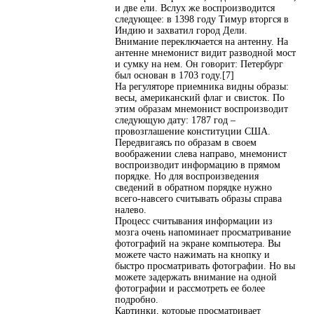
и две ели. Вслух же воспроизводится
следующее: в 1398 году Тимур вторгся в
Индию и захватил город Дели.
Внимание переключается на антенну. На
антенне мнемонист видит разводной мост
и сумку на нем. Он говорит: Петербург
был основан в 1703 году.[7]
На регуляторе приемника видны образы:
весы, американский флаг и свисток. По
этим образам мнемонист воспроизводит
следующую дату: 1787 год –
провозглашение конституции США.
Передвигаясь по образам в своем
воображении слева направо, мнемонист
воспроизводит информацию в прямом
порядке. Но для воспроизведения
сведений в обратном порядке нужно
всего-навсего считывать образы справа
налево.
Процесс считывания информации из
мозга очень напоминает просматривание
фотографий на экране компьютера. Вы
можете часто нажимать на кнопку и
быстро просматривать фотографии. Но вы
можете задержать внимание на одной
фотографии и рассмотреть ее более
подробно.
Картинки, которые просматривает