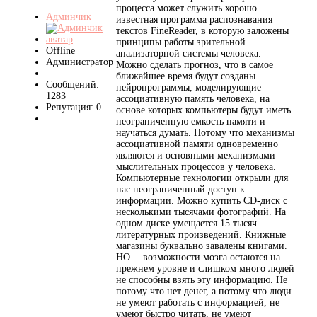
процесса может служить хорошо
Админчик
известная программа распознавания
текстов FineReader, в которую заложены
принципы работы зрительной
Offline
анализаторной системы человека.
Администратор
Можно сделать прогноз, что в самое
ближайшее время будут созданы
Сообщений:
нейропрограммы, моделирующие
1283
ассоциативную память человека, на
Репутация: 0
основе которых компьютеры будут иметь
неограниченную емкость памяти и
научаться думать. Потому что механизмы
ассоциативной памяти одновременно
являются и основными механизмами
мыслительных процессов у человека.
Компьютерные технологии открыли для
нас неограниченный доступ к
информации. Можно купить CD-диск с
несколькими тысячами фотографий. На
одном диске умещается 15 тысяч
литературных произведений. Книжные
магазины буквально завалены книгами.
НО… возможности мозга остаются на
прежнем уровне и слишком много людей
не способны взять эту информацию. Не
потому что нет денег, а потому что люди
не умеют работать с информацией, не
умеют быстро читать, не умеют