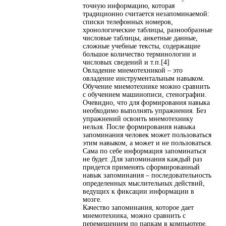
точную информацию, которая
традиционно считается незапоминаемой:
списки телефонных номеров,
хронологические таблицы, разнообразные
числовые таблицы, анкетные данные,
сложные учебные тексты, содержащие
большое количество терминологии и
числовых сведений и т.п.[4]
Овладение мнемотехникой – это
овладение инструментальным навыком.
Обучение мнемотехнике можно сравнить
с обучением машинописи, стенографии.
Очевидно, что для формирования навыка
необходимо выполнять упражнения. Без
упражнений освоить мнемотехнику
нельзя. После формирования навыка
запоминания человек может пользоваться
этим навыком, а может и не пользоваться.
Сама по себе информация запоминаться
не будет. Для запоминания каждый раз
придется применять сформированный
навык запоминания – последовательность
определенных мыслительных действий,
ведущих к фиксации информации в
мозге.
Качество запоминания, которое дает
мнемотехника, можно сравнить с
перемещением по папкам в компьютере.