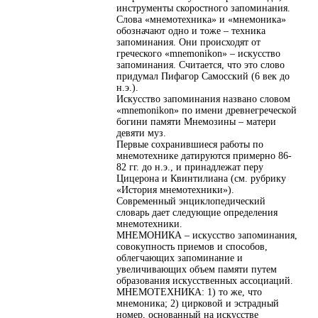
инструменты скоростного запоминания.
Слова «мнемотехника» и «мнемоника»
обозначают одно и тоже – техника
запоминания. Они происходят от
греческого «mnemonikon» – искусство
запоминания. Считается, что это слово
придумал Пифагор Самосский (6 век до
н.э.).
Искусство запоминания названо словом
«mnemonikon» по имени древнегреческой
богини памяти Мнемозины – матери
девяти муз.
Первые сохранившиеся работы по
мнемотехнике датируются примерно 86-
82 гг. до н.э., и принадлежат перу
Цицерона и Квинтилиана (см. рубрику
«История мнемотехники»).
Современный энциклопедический
словарь дает следующие определения
мнемотехники.
МНЕМОНИКА – искусство запоминания,
совокупность приемов и способов,
облегчающих запоминание и
увеличивающих объем памяти путем
образования искусственных ассоциаций.
МНЕМОТЕХНИКА: 1) то же, что
мнемоника; 2) цирковой и эстрадный
номер, основанный на искусстве