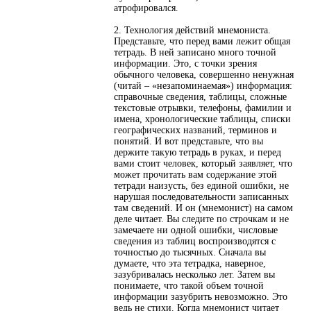
атрофировался.
2. Технология действий мнемониста.
Представьте, что перед вами лежит общая
тетрадь. В ней записано много точной
информации. Это, с точки зрения
обычного человека, совершенно ненужная
(читай – «незапоминаемая») информация:
справочные сведения, таблицы, сложные
текстовые отрывки, телефоны, фамилии и
имена, хронологические таблицы, списки
географических названий, терминов и
понятий. И вот представьте, что вы
держите такую тетрадь в руках, и перед
вами стоит человек, который заявляет, что
может прочитать вам содержание этой
тетради наизусть, без единой ошибки, не
нарушая последовательности записанных
там сведений. И он (мнемонист) на самом
деле читает. Вы следите по строчкам и не
замечаете ни одной ошибки, числовые
сведения из таблиц воспроизводятся с
точностью до тысячных. Сначала вы
думаете, что эта тетрадка, наверное,
зазубривалась несколько лет. Затем вы
понимаете, что такой объем точной
информации зазубрить невозможно. Это
ведь не стихи. Когда мнемонист читает