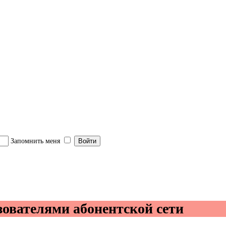
 детей
Запомнить меня
ователями абонентской сети