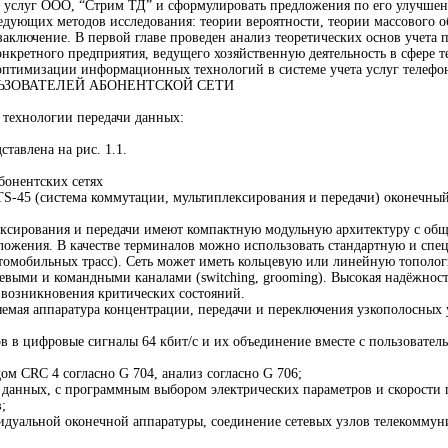
х услуг ООО, “Стрим ТД” и сформулировать предложения по его улучше
едующих методов исследования: теории вероятности, теории массового о
 заключение. В первой главе проведен анализ теоретических основ учета 
онкретного предприятия, ведущего хозяйственную деятельность в сфере т
 оптимизации информационных технологий в системе учета услуг телефо
ЛЬЗОВАТЕЛЕЙ АБОНЕНТСКОЙ СЕТИ
 технологии передачи данных:
тавлена на рис. 1.1.
бонентских сетях
TS-45 (система коммутации, мультиплексирования и передачи) оконечны
ксирования и передачи имеют компактную модульную архитектуру с об
жения. В качестве терминалов можно использовать стандартную и спец
томобильных трасс). Сеть может иметь кольцевую или линейную тополог
выми и командными каналами (switching, grooming). Высокая надёжность
ю возникновения критических состояний.
мая аппаратура концентрации, передачи и переключения узкополосных ус
в в цифровые сигналы 64 кбит/с и их объединение вместе с пользовател
м CRC 4 согласно G 704, анализ согласно G 706;
анных, с программным выбором электрических параметров и скорости пер
;
дуальной оконечной аппаратуры, соединение сетевых узлов телекоммун