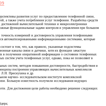
09
ерспективы развития услуг по предоставлению телефонной связи,
й, а также учета потребления услуг телефонии. Разработка средств
их достижений вычислительной техники и микроэлектроники
ожные функциональные задачи контроля и управления при большом
, точность измерений и достоверность управления телефонными
яются автоматизированными информационными системами, которые
остоит в том, что, как правило, указанные подсистемы
онные каналы связи и датчики, хотя их функции зачастую
стях в получении оперативной информации о состоянии телефонных
систем учета телефонных услуг, однако, пока не позволяют в
ных систем, методов повышения достоверности, быстродействия и
. Принципы построения управляющих вычислительных комплексов
 Л.Н. Преснухина и др.
ном научно- исследовательском институте комплексной
вязи. Большую известность получили исследования ведущих
 сети. Для достижения цели работы необходимо решение следующих
йдера;