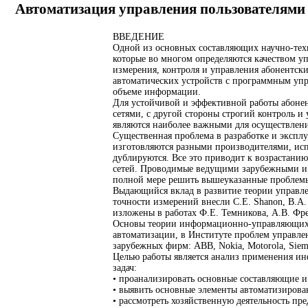
Автоматизация управления пользователями
ВВЕДЕНИЕ
Одной из основных составляющих научно-техни
которые во многом определяются качеством уп
измерения, контроля и управления абонентск
автоматических устройств с программным уп
объеме информации.
Для устойчивой и эффективной работы абонен
сетями, с другой стороны строгий контроль 
являются наиболее важными для осуществлен
Существенная проблема в разработке и экспл
изготовляются разными производителями, ис
дублируются. Все это приводит к возрастани
сетей. Проводимые ведущими зарубежными и 
полной мере решить вышеуказанные проблемы.
Выдающийся вклад в развитие теории управл
точности измерений внесли С.Е. Shanon, В.А
изложены в работах Ф.Е. Темникова, А.В. Фр
Основы теории информационно-управляющих с
автоматизации, в Институте проблем управле
зарубежных фирм: ABB, Nokia, Motorola, Siem
Целью работы является анализ применения ин
задач:
• проанализировать основные составляющие и
• выявить основные элементы автоматизиров
• рассмотреть хозяйственную деятельность 