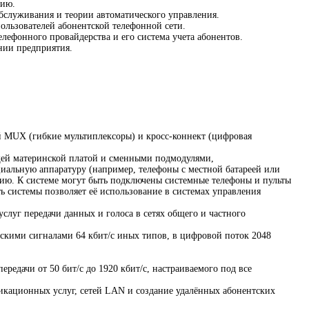
нию.
бслуживания и теории автоматического управления.
пользователей абонентской телефонной сети.
елефонного провайдерства и его система учета абонентов.
нии предприятия.
й MUX (гибкие мультиплексоры) и кросс-коннект (цифровая
щей материнской платой и сменными подмодулями,
иальную аппаратуру (например, телефоны с местной батареей или
ию. К системе могут быть подключены системные телефоны и пульты
 системы позволяет её использование в системах управления
луг передачи данных и голоса в сетях общего и частного
ьскими сигналами 64 кбит/с иных типов, в цифровой поток 2048
едачи от 50 бит/с до 1920 кбит/с, настраиваемого под все
икационных услуг, сетей LAN и создание удалённых абонентских