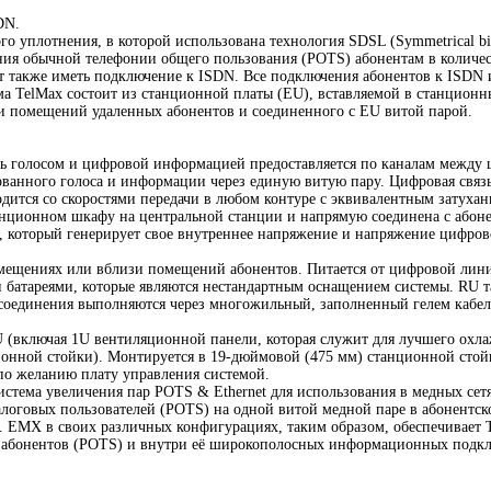
DN.
о уплотнения, в которой использована технология SDSL (Symmetrical bit 
ния обычной телефонии общего пользования (POTS) абонентам в количеств
ет также иметь подключение к ISDN. Все подключения абонентов к ISDN
стема TelMax состоит из станционной платы (EU), вставляемой в станцио
и помещений удаленных абонентов и соединенного с EU витой парой.
зь голосом и цифровой информацией предоставляется по каналам между
ванного голоса и информации через единую витую пару. Цифровая связ
ится со скоростями передачи в любом контуре с эквивалентным затухан
танционном шкафу на центральной станции и напрямую соединена с або
, который генерирует свое внутреннее напряжение и напряжение цифрово
мещениях или вблизи помещений абонентов. Питается от цифровой линии 
 батареями, которые являются нестандартным оснащением системы. RU т
 соединения выполняются через многожильный, заполненный гелем кабел
 (включая 1U вентиляционной панели, которая служит для лучшего ох
ионной стойки). Монтируется в 19-дюймовой (475 мм) станционной стойк
по желанию плату управления системой.
стема увеличения пар POTS & Ethernet для использования в медных сет
логовых пользователей (POTS) на одной витой медной паре в абонентско
et. ЕМХ в своих различных конфигурациях, таким образом, обеспечивает
 абонентов (POTS) и внутри её широкополосных информационных подкл