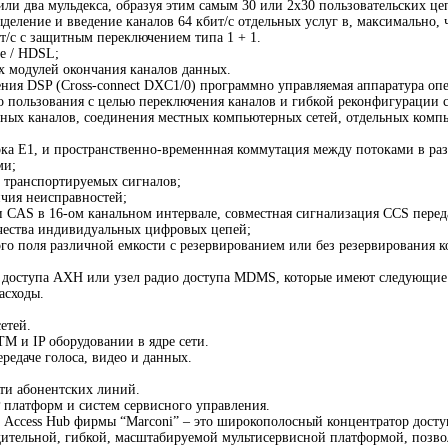
или два мульдекса, образуя этим самым 30 или 2х30 пользовательских цеп
еление и введение каналов 64 кбит/с отдельных услуг в, максимально, 
т/с с защитным переключением типа 1 + 1.
е / HDSL;
х модулей окончания каналов данных.
ия DSP (Cross-connect DXC1/0) программно управляемая аппаратура опе
о пользования с целью переключения каналов и гибкой реконфигурации с
анных каналов, соединения местных компьютерных сетей, отдельных ком
ока Е1, и пространственно-временнная коммутация между потоками в ра
ми;
 транспортируемых сигналов;
ичия неисправностей;
CAS в 16-ом канальном интервале, совместная сигнализация CCS переда
ачества индивидуальных цифровых цепей;
го поля различной емкости с резервированием или без резервирования
SL доступа АХН или узел радио доступа MDMS, которые имеют следующие
асходы.
етей.
M и IP оборудовании в ядре сети.
редаче голоса, видео и данных.
ти абонентских линий.
платформ и систем сервисного управления.
 Access Hub фирмы “Marconi” – это широкополосный концентратор доступ
одительной, гибкой, масштабируемой мультисервисной платформой, позв