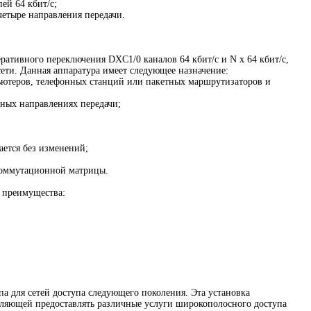
ей 64 кбит/с;
четыре направления передачи.
ративного переключения DXC1/0 каналов 64 кбит/с и N х 64 кбит/с,
ети. Данная аппаратура имеет следующее назначение:
пьютеров, телефонных станций или пакетных маршрутизаторов и
зных направлениях передачи;
ется без изменений;
 коммутационной матрицы.
 преимущества:
а для сетей доступа следующего поколения. Эта установка
оляющей предоставлять различные услуги широкополосного доступа