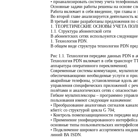
• проанализировать систему учета телефонны
Основные задачи работы решены на основе сл
Работа включает в себя введение, три главы и
Во второй главе анализируется деятельность к
В третьей главе разработаны предложения по
1. ТЕОРЕТИЧЕСКИЕ ОСНОВЫ УЧЕТА ПО
1.1. Структура абонентской сети
В абонентских сетях используются следующие
1. Технология PDN.
В общем виде структура технологии PDN предс
Рис 1.1. Технология передачи данных PDN в а
Технология PDN включает в себя транспорт T
аппаратура оперативного переключения).
Современные системы коммутации, мультипле
обеспечивающими необходимые услуги и прило
аварийные телефоны, установленные вдоль ав
управления специфических приложений с рече
полётами и аналогических сетях с опасность
Гибкие мультиплексоры – программно управляе
пользования имеют следующее назначение:
• Преобразование аналоговых сигналов канало
кбит/с со структурой цикла G 704;
• Контроль помехозащищенности передачи кодо
• Применение унифицированного интерфейса д
основные типы пользовательских интерфейсов
• Подключение широкого ассортимента индиви
линий ВА ISDN.