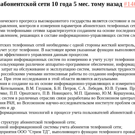
 абонентской сети
10 года 5 мес. тому назад
#14
ческого прогресса высокоразвитого государства является состояние и п
равления, контроля и измерения параметров абонентских телефонных сете
ими телефонными сетями характеризуется созданием на основе последн
равлением, решающих в составе информационно-управляющих систем сл
тских телефонных сетей необходимы с одной стороны жесткий контроль
и учет услуг телефонии. В настоящее время указанные функции выполн
ия эффективного управления данным процессом.
уатации информационных систем по измерению и учету услуг телефонии с
пользующими различное аппаратно-программное обеспечение, информаци
ю затрат на обслуживание и эксплуатацию систем, значительных трудно
российскими учеными интенсивные работы по созданию информационных 
 При этом исследования в этой области являются актуальными.
ения и создание на их основе информационно-управляющих и измеритель
. Котельников, В.М. Глушков, Б.Н. Петров, С.А. Лебедев, Ю.В. Гуляев
емке, П.П. Орнатского, П.В. Новицкого, М.П. Цапенко, Ю.М. Коршунова,
истем в различных отраслях связи разработаны во Всесоюзном централь
ния РАН, во Всесоюзном научно-исследовательском институте проблем с
ens и др.
формационных технологий в процессе учета пользователей абонентской
 структуру абонентской телефонной сети;
анной информационной системы учета абонентов телефонной сети;
предприятия ООО “Стрим ТД”, выполняющего функции телефонного прова