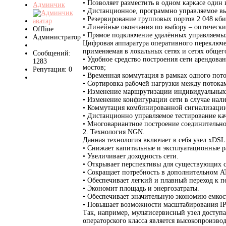
• Позволяет разместить в одном каркасе один 
Админчик
• Дистанционное, программно управляемое выд
• Резервирование групповых портов 2 048 кби
• Линейные окончания по выбору – оптически
Offline
• Прямое подключение удалённых управляемы
Администратор
Цифровая аппаратура оперативного переключен
применяемая в локальных сетях и сетях общег
Сообщений:
• Удобное средство построения сети арендов
1283
мостов;
Репутация: 0
• Временная коммутация в рамках одного пот
• Сортировка рабочей нагрузки между потока
• Изменение маршрутизации индивидуальных
• Изменение конфигурации сети в случае нал
• Коммутация комбинированной сигнализации 
• Дистанционно управляемое тестирование к
• Многовариантное построение соединительно
2. Технология NGN.
Данная технология включает в себя узел xD
• Снижает капитальные и эксплуатационные р
• Увеличивает доходность сети.
• Открывает перспективы для существующих с
• Сокращает потребность в дополнительном AT
• Обеспечивает легкий и плавный переход к пе
• Экономит площадь и энергозатраты.
• Обеспечивает значительную экономию емкос
• Повышает возможности масштабирования IP 
Так, например, мультисервисный узел доступа
операторского класса является высокопроизв