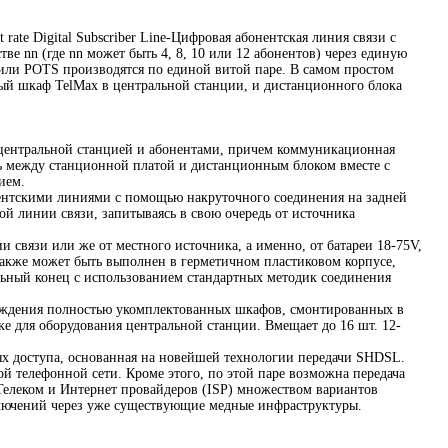
rate Digital Subscriber Line-Цифровая абонентская линия связи с
е nn (где nn может быть 4, 8, 10 или 12 абонентов) через единую
 или POTS производятся по единой витой паре. В самом простом
нный шкаф TelMax в центральной станции, и дистанционного блока
 центральной станцией и абонентами, причем коммуникационная
ь между станционной платой и дистанционным блоком вместе с
ием.
нентскими линиями с помощью накруточного соединения на задней
й линии связи, запитываясь в свою очередь от источника
связи или же от местного источника, а именно, от батареи 18-75V,
акже может быть выполнен в герметичном пластиковом корпусе,
ьный конец с использованием стандартных методик соединения
лаждения полностью укомплектованных шкафов, смонтированных в
е для оборудования центральной станции. Вмещает до 16 шт. 12-
ях доступа, основанная на новейшей технологии передачи SHDSL.
й телефонной сети. Кроме этого, по этой паре возможна передача
 Телеком и Интернет провайдеров (ISP) множеством вариантов
ючений через уже существующие медные инфраструктуры.