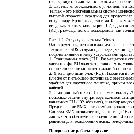
(голос, видео и данные) в полном диапазоне.
3. Система многоканального уплотнения и IS
Telmax – это многоканальная система цифровог
высокой скоростью передачи) для предоставле
витую пару. Кроме того, система Telmax мож
виде, как это показано на рис. 1.2, одна си
(RU), размещенного в помещениях или вблиз
Рис. 1.2. Структура системы Telmax
Одновременная, независимая, дуплексная свя
технология SDSL служит для передачи оцифро
подключенными к нему устройствами производ
1. Станционная плата (EU). Размещается в с
части шкафа. EU является независимым узлом
станционного питания центральной станции.
2. Дистанционный блок (RU). Находится в по
или же от питающего источника с резервными
удобном для наружного монтажа, причем все
кабелей.
3. Станционный шкаф. Шкаф имеет высоту 7U
несколько этажей внутри вертикальной станц
канальных EU (192 абонента), и выбираемую 
Представление ЕМХ – это комбинированная си
Система ЕМХ позволяет подключить до 16 ана
данных, что обеспечивает соединение Ethern
решений для подключения новых телефонных
Продолжение работы в архиве