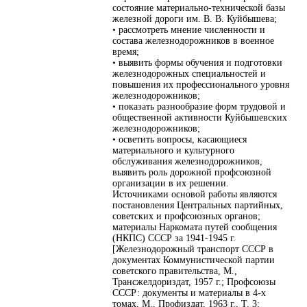
состояние материально-технической базы
железной дороги им. В. В. Куйбышева;
• рассмотреть мнение численности и
состава железнодорожников в военное
время;
• выявить формы обучения и подготовки
железнодорожных специальностей и
повышения их профессионального уровня
железнодорожников;
• показать разнообразие форм трудовой и
общественной активности Куйбышевских
железнодорожников;
• осветить вопросы, касающиеся
материального и культурного
обслуживания железнодорожников,
выявить роль дорожной профсоюзной
организации в их решении.
Источниками основой работы являются
постановления Центральных партийных,
советских и профсоюзных органов;
материалы Наркомата путей сообщения
(НКПС) СССР за 1941-1945 г.
[Железнодорожный транспорт СССР в
документах Коммунистической партии
советского правительства, М.,
Трансжелдориздат, 1957 г.; Профсоюзы
СССР: документы и материалы в 4-х
томах, М., Профиздат, 1963 г., Т. 3;