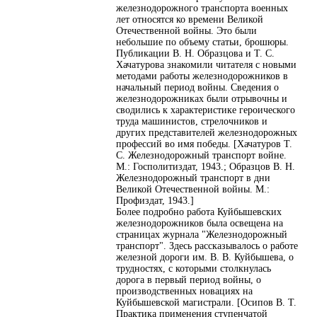
железнодорожного транспорта военных
лет относятся ко времени Великой
Отечественной войны. Это были
небольшие по объему статьи, брошюры.
Публикации В. Н. Образцова и Т. С.
Хачатурова знакомили читателя с новыми
методами работы железнодорожников в
начальный период войны. Сведения о
железнодорожниках были отрывочны и
сводились к характеристике героического
труда машинистов, стрелочников и
других представителей железнодорожных
профессий во имя победы. [Хачатуров Т.
С. Железнодорожный транспорт войне.
М.: Госполитиздат, 1943.; Образцов В. Н.
Железнодорожный транспорт в дни
Великой Отечественной войны. М.:
Профиздат, 1943.]
Более подробно работа Куйбышевских
железнодорожников была освещена на
страницах журнала "Железнодорожный
транспорт". Здесь рассказывалось о работе
железной дороги им. В. В. Куйбышева, о
трудностях, с которыми столкнулась
дорога в первый период войны, о
производственных новациях на
Куйбышевской магистрали. [Осипов В. Т.
Практика применения ступенчатой