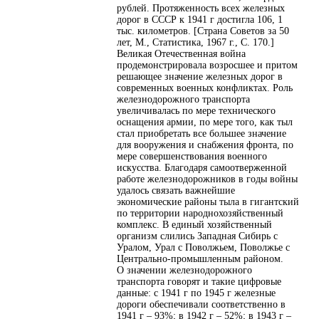
рублей. Протяженность всех железных
дорог в СССР к 1941 г достигла 106, 1
тыс. километров. [Страна Советов за 50
лет, М., Статистика, 1967 г., С. 170.]
Великая Отечественная война
продемонстрировала возросшее и притом
решающее значение железных дорог в
современных военных конфликтах. Роль
железнодорожного транспорта
увеличивалась по мере технического
оснащения армии, по мере того, как тыл
стал приобретать все большее значение
для вооружения и снабжения фронта, по
мере совершенствования военного
искусства. Благодаря самоотверженной
работе железнодорожников в годы войны
удалось связать важнейшие
экономические районы тыла в гигантский
по территории народнохозяйственный
комплекс. В единый хозяйственный
организм слились Западная Сибирь с
Уралом, Урал с Поволжьем, Поволжье с
Центрально-промышленным районом.
О значении железнодорожного
транспорта говорят и такие цифровые
данные: с 1941 г по 1945 г железные
дороги обеспечивали соответственно в
1941 г – 93%; в 1942 г – 52%; в 1943 г –