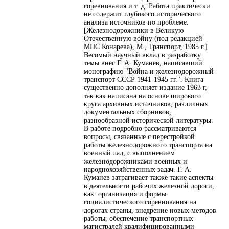
соревнования и т. д. Работа практически
не содержит глубокого исторического
анализа источников по проблеме.
[Железнодорожники в Великую
Отечественную войну (под редакцией
МПС Конарева), М., Транспорт, 1985 г.]
Весомый научный вклад в разработку
темы внес Г. А. Куманев, написавший
монографию "Война и железнодорожный
транспорт СССР 1941-1945 гг.". Книга
существенно дополняет издание 1963 г,
так как написана на основе широкого
круга архивных источников, различных
документальных сборников,
разнообразной исторической литературы.
В работе подробно рассматриваются
вопросы, связанные с перестройкой
работы железнодорожного транспорта на
военный лад, с выполнением
железнодорожниками военных и
народнохозяйственных задач. Г. А.
Куманев затрагивает также такие аспекты
в деятельности рабочих железной дороги,
как: организация и формы
социалистического соревнования на
дорогах страны, внедрение новых методов
работы, обеспечение транспортных
магистралей квалифицированными