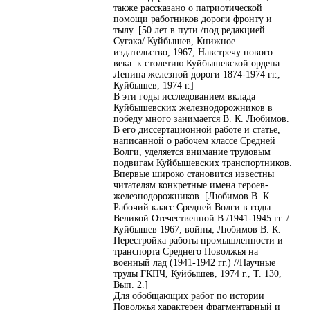
также рассказано о патриотической
помощи работников дороги фронту и
тылу. [50 лет в пути /под редакцией
Сугака/ Куйбышев, Книжное
издательство, 1967; Навстречу нового
века: к столетию Куйбышевской ордена
Ленина железной дороги 1874-1974 гг.,
Куйбышев, 1974 г.]
В эти годы исследованием вклада
Куйбышевских железнодорожников в
победу много занимается В. К. Любимов.
В его диссертационной работе и статье,
написанной о рабочем классе Средней
Волги, уделяется внимание трудовым
подвигам Куйбышевских транспортников.
Впервые широко становится известны
читателям конкретные имена героев-
железнодорожников. [Любимов В. К.
Рабочий класс Средней Волги в годы
Великой Отечественной В /1941-1945 гг. /
Куйбышев 1967; войны; Любимов В. К.
Перестройка работы промышленности и
транспорта Среднего Поволжья на
военный лад (1941-1942 гг.) //Научные
труды ГКПЧ, Куйбышев, 1974 г., Т. 130,
Вып. 2.]
Для обобщающих работ по истории
Поволжья характерен фрагментарный и