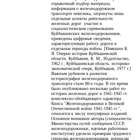
отрывочный подбор материала,
информация о железнодорожном
транспорте невелика, затронуты лишь
отдельные аспекты деятельности
железных дорог: участие в
социалистическом соревновании
Куйбышевских железнодорожников,
приведены цифровые сведения,
характеризующие работу дороги в
отдельные периоды войны. [Наякшин К.
Я. Очерки истории Куйбышевской
области. Куйбышев, К. М., Издательство,
1962 г.; Куйбышевская область: историко-
экономический очерк, Куйбышев, 1977 г.]
Важным рубежом в развитии
историографии железнодорожного
транспорта стали 80-е годы. В это время
было опубликовано несколько работ по
истории железных дорог в 1941-1945 гг.
комплексно-обобщающего характера.
Книга "Железнодорожники в Великой
Отечественной войне 1941-1945 гг.",
относится к числу популярных изданий.
Основное внимание авторы (специалисты
Министерства путей сообщения СССР,
железнодорожники, научные работники
институтов) уделили примерам трудового
героизма железнодорожников, вопросам