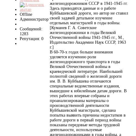
железнодорожников СССР в 1941-1945 гг.
Здесь приводятся данные и о работе
Куйбышевской дороги, но автор не ставил
Offline
своей задачей детальное изучение
Администратор
отдельных магистралей в годы войны.
[Куманев Г. А. Советские
Сообщений:
железнодорожники в годы Великой
1283
Отечественной войны 1941-1945 гг., М.,
Репутация: 0
Издательство Академии Наук СССР, 1963
г.]
В 60-70-х годах больше внимания
уделяется изучению роли
железнодорожного транспорта в годы
Великой Отечественной войны в
краеведческой литературе. Наибольшей
полнотой сведений о железной дороги
им. В. В. Куйбышева отличаются
специальные ведомственные издания,
вышедшие к юбилейным датам дороги. В
этих работах впервые собраны и
проанализированы материалы о
производственной деятельности
Куйбышевской магистрали, сделана
попытка выявить причины недостатков в
работе дороги в первый период войны
показаны передовые методы трудовой
деятельности, используемые
железнодорожниками в годы войны, а