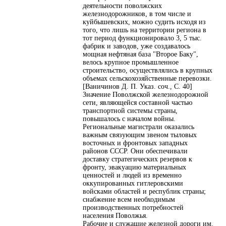
деятельности поволжских
железнодорожников, в том числе и
куйбышевских, можно судить исходя из
того, что лишь на территории региона в
тот период функционировало 3, 5 тыс.
фабрик и заводов, уже создавалось
мощная нефтяная база "Второе Баку",
велось крупное промышленное
строительство, осуществлялись в крупных
объемах сельскохозяйственные перевозки.
[Ваничинов Д. П. Указ. соч., С. 40]
Значение Поволжской железнодорожной
сети, являющейся составной частью
транспортной системы страны,
повышалось с началом войны.
Региональные магистрали оказались
важным связующим звеном тыловых
восточных и фронтовых западных
районов СССР. Они обеспечивали
доставку стратегических резервов к
фронту, эвакуацию материальных
ценностей и людей из временно
оккупированных гитлеровскими
войсками областей и республик страны;
снабжение всем необходимым
производственных потребностей
населения Поволжья.
Рабочие и служащие железной дороги им.