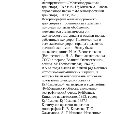
маршрутизации //Железнодорожный
транспорт, 1943 г. № 12; Михеев А. Работа
паровозного парка // Железнодорожный
транспорт, 1942 г., № 9]
Историографии железнодорожного
транспорта в послевоенные годы были
присущи попытки обобщения,
имеющегося статистического и
фактического материала и оценки вклада
работников как дорог Поволжья, так и
всех железных дорог страны в развитие
военной экономики. Этому была
посвящена книга Н. А. Вознесенского.
[Вознесенский Н. А. Военная экономика
СССР в период Великой Отечественной
войны, М: Госполитиздат, 1947 г.]
В 50-е годы вышел из печати ряд местных
историко-экономических изданий, в
которых были опубликованы итоговые
показатели функционирования
Куйбышевской магистрали в годы войны.
[Куйбышевская область: экономико-
географический очерк, Куйбышев,
Книжное издательство, 1953; город
Куйбышев, Куйбышев, 1957.]
К этому же времени относятся
монографии И. В. Ковалева, Т. С.
Хачатурова, А. Г. Напорко. Названные