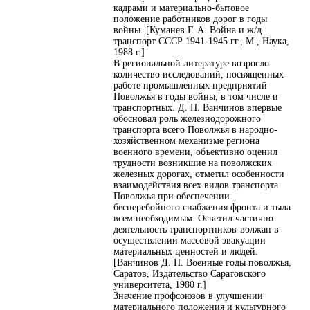
кадрами и материально-бытовое
положение работников дорог в годы
войны. [Куманев Г. А. Война и ж/д
транспорт СССР 1941-1945 гг., М., Наука,
1988 г.]
В региональной литературе возросло
количество исследований, посвященных
работе промышленных предприятий
Поволжья в годы войны, в том числе и
транспортных. Д. П. Ванчинов впервые
обосновал роль железнодорожного
транспорта всего Поволжья в народно-
хозяйственном механизме региона
военного времени, объективно оценил
трудности возникшие на поволжских
железных дорогах, отметил особенности
взаимодействия всех видов транспорта
Поволжья при обеспечении
бесперебойного снабжения фронта и тыла
всем необходимым. Осветил частично
деятельность транспортников-волжан в
осуществлении массовой эвакуации
материальных ценностей и людей.
[Ванчинов Д. П. Военные годы поволжья,
Саратов, Издательство Саратовского
университета, 1980 г.]
Значение профсоюзов в улучшении
материального положения и культурного