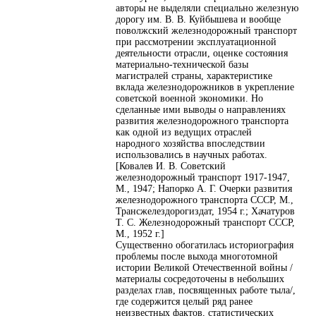
авторы не выделяли специально железную
дорогу им. В. В. Куйбышева и вообще
поволжский железнодорожный транспорт
при рассмотрении эксплуатационной
деятельности отрасли, оценке состояния
материально-технической базы
магистралей страны, характеристике
вклада железнодорожников в укрепление
советской военной экономики. Но
сделанные ими выводы о направлениях
развития железнодорожного транспорта
как одной из ведущих отраслей
народного хозяйства впоследствии
использовались в научных работах.
[Ковалев И. В. Советский
железнодорожный транспорт 1917-1947,
М., 1947; Напорко А. Г. Очерки развития
железнодорожного транспорта СССР, М.,
Трансжелездорогиздат, 1954 г.; Хачатуров
Т. С. Железнодорожный транспорт СССР,
М., 1952 г.]
Существенно обогатилась историография
проблемы после выхода многотомной
истории Великой Отечественной войны /
материалы сосредоточены в небольших
разделах глав, посвященных работе тыла/,
где содержится целый ряд ранее
неизвестных фактов, статистических