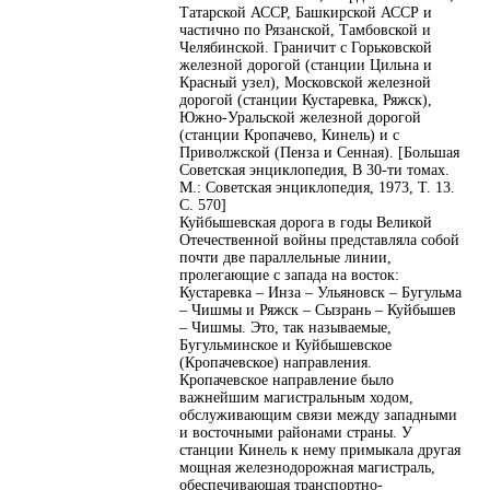
Татарской АССР, Башкирской АССР и
частично по Рязанской, Тамбовской и
Челябинской. Граничит с Горьковской
железной дорогой (станции Цильна и
Красный узел), Московской железной
дорогой (станции Кустаревка, Ряжск),
Южно-Уральской железной дорогой
(станции Кропачево, Кинель) и с
Приволжской (Пенза и Сенная). [Большая
Советская энциклопедия, В 30-ти томах.
М.: Советская энциклопедия, 1973, Т. 13.
С. 570]
Куйбышевская дорога в годы Великой
Отечественной войны представляла собой
почти две параллельные линии,
пролегающие с запада на восток:
Кустаревка – Инза – Ульяновск – Бугульма
– Чишмы и Ряжск – Сызрань – Куйбышев
– Чишмы. Это, так называемые,
Бугульминское и Куйбышевское
(Кропачевское) направления.
Кропачевское направление было
важнейшим магистральным ходом,
обслуживающим связи между западными
и восточными районами страны. У
станции Кинель к нему примыкала другая
мощная железнодорожная магистраль,
обеспечивающая транспортно-