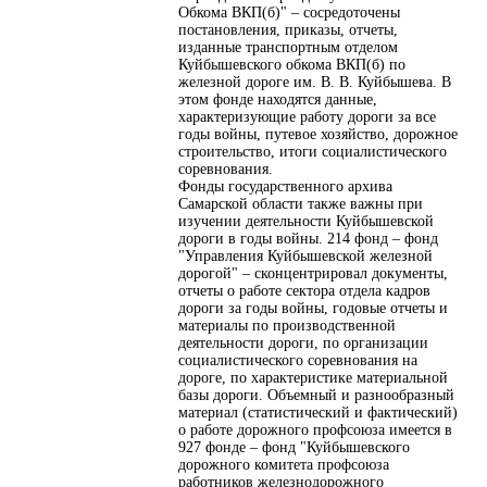
Обкома ВКП(б)" – сосредоточены
постановления, приказы, отчеты,
изданные транспортным отделом
Куйбышевского обкома ВКП(б) по
железной дороге им. В. В. Куйбышева. В
этом фонде находятся данные,
характеризующие работу дороги за все
годы войны, путевое хозяйство, дорожное
строительство, итоги социалистического
соревнования.
Фонды государственного архива
Самарской области также важны при
изучении деятельности Куйбышевской
дороги в годы войны. 214 фонд – фонд
"Управления Куйбышевской железной
дорогой" – сконцентрировал документы,
отчеты о работе сектора отдела кадров
дороги за годы войны, годовые отчеты и
материалы по производственной
деятельности дороги, по организации
социалистического соревнования на
дороге, по характеристике материальной
базы дороги. Объемный и разнообразный
материал (статистический и фактический)
о работе дорожного профсоюза имеется в
927 фонде – фонд "Куйбышевского
дорожного комитета профсоюза
работников железнодорожного