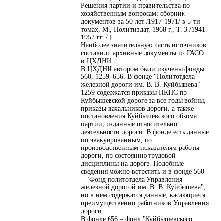
Решения партии и правительства по
хозяйственным вопросам: сборник
документов за 50 лет /1917-1971/ в 5-ти
томах, М., Политиздат, 1968 г., Т. 3 /1941-
1952 гг. /.]
Наиболее значительную часть источников
составили архивные документы из ГАСО
и ЦХДНИ.
В ЦХДНИ автором были изучены фонды
560, 1259, 656. В фонде "Политотдела
железной дороги им. В. В. Куйбышева"
1259 содержатся приказы НКПС по
Куйбышевской дороге за все годы войны,
приказы начальников дороги, а также
постановления Куйбышевского обкома
партии, изданные относительно
деятельности дороги. В фонде есть данные
по эвакуированным, по
производственным показателям работы
дороги, по состоянию трудовой
дисциплины на дороге. Подобные
сведения можно встретить и в фонде 560
– "Фонд политотдела Управления
железной дорогой им. В. В. Куйбышева",
но в нем содержатся данные, касающиеся
преимущественно работников Управления
дороги.
В фонде 656 – фонд "Куйбышевского