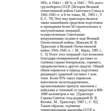
58%; в 1944 г – 68 %; в 1945 – 76% всего
грузооборота СССР. [История Великой
отечественной войны Советского Союза в
1941-1945 гг. в 6-ти томах, М., 1965 г., Т.
6, С. 70] Этот вид транспорта являлся
также важнейшим средством подготовки
и проведения более 50 стратегических и
наступательных операций,
осуществленных Советскими
вооруженными силами в ходе Великой
Отечественной войны. [Ковалев И. В.
Транспорт в Великой Отечественной
войне /1941-1945 гг. /, М., Наука, 1981 г.,
С. 5] Успех этих операций стал возможен
благодаря своевременной доставке из
глубины страны боеприпасов, горючего,
продовольствия и других средств. Общий
объем перевозок в период подготовки
решающих сражений составил 1 млн.
тонн. Более 95% таких перевозок
выполнили железнодорожники,
организовавшие пропуск эшелонов с
войсками и техникой со скоростью в 800-
1000 километров в час. [Транспорт
Страны Советов /под редакцией И. В.
Белова/, М., Транспорт, 1987 г., С. 92]
Таким образом, огромные
территориальные масштабы СССР и