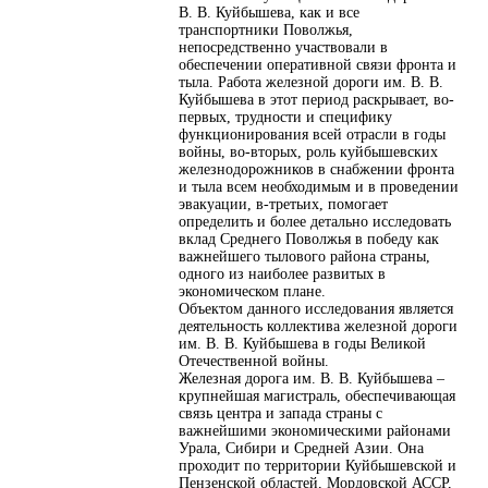
В. В. Куйбышева, как и все
транспортники Поволжья,
непосредственно участвовали в
обеспечении оперативной связи фронта и
тыла. Работа железной дороги им. В. В.
Куйбышева в этот период раскрывает, во-
первых, трудности и специфику
функционирования всей отрасли в годы
войны, во-вторых, роль куйбышевских
железнодорожников в снабжении фронта
и тыла всем необходимым и в проведении
эвакуации, в-третьих, помогает
определить и более детально исследовать
вклад Среднего Поволжья в победу как
важнейшего тылового района страны,
одного из наиболее развитых в
экономическом плане.
Объектом данного исследования является
деятельность коллектива железной дороги
им. В. В. Куйбышева в годы Великой
Отечественной войны.
Железная дорога им. В. В. Куйбышева –
крупнейшая магистраль, обеспечивающая
связь центра и запада страны с
важнейшими экономическими районами
Урала, Сибири и Средней Азии. Она
проходит по территории Куйбышевской и
Пензенской областей, Мордовской АССР,