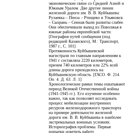
экономические связи со Средней Азией и
Южным Уралом. Две другие линии
железной дороги им. В. В. Куйбышева:
Рузаевка – Пенза – Ртищево и Ульяновск
– Сызрань – Сенная были развиты слабее.
Они обеспечивали выход из Поволжья в
южные районы европейской части.
[География путей сообщения (под
редакцией Казанского), М.: Транспорт,
1987 г., С. 101]
Протяженность Куйбышевской
магистрали по главным направлениям к
1941 г составляла 2220 километров,
причем 740 километров или 22% всей
длины дороги приходилось на
Куйбышевскую область. [ГАСО. Ф. 214.
Оп. 4. Д. 63. Л. 1]
Хронологические рамки темы охватывают
период Великой Отечественной войны
(1941-1945 гг.). Его изучение особенно
важно, так как позволяет исследовать
процесс мобилизации внутренних
ресурсов железнодорожного транспорта
на примере деятельности железной
дороги им. В. В. Куйбышева в наиболее
экстремальных военных условиях.
Историография проблемы. Первые
попытки осветить работу