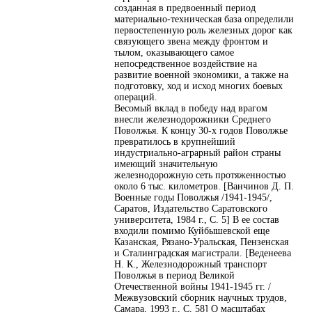
созданная в предвоенный период
материально-техническая база определили
первостепенную роль железных дорог как
связующего звена между фронтом и
тылом, оказывающего самое
непосредственное воздействие на
развитие военной экономики, а также на
подготовку, ход и исход многих боевых
операций.
Весомый вклад в победу над врагом
внесли железнодорожники Среднего
Поволжья. К концу 30-х годов Поволжье
превратилось в крупнейший
индустриально-аграрный район страны
имеющий значительную
железнодорожную сеть протяженностью
около 6 тыс. километров. [Ванчинов Д. П.
Военные годы Поволжья /1941-1945/,
Саратов, Издательство Саратовского
университета, 1984 г., С. 5] В ее состав
входили помимо Куйбышевской еще
Казанская, Рязано-Уральская, Пензенская
и Сталинградская магистрали. [Веденеева
Н. К., Железнодорожный транспорт
Поволжья в период Великой
Отечественной войны 1941-1945 гг. /
Межвузовский сборник научных трудов,
Самара, 1993 г., С. 58] О масштабах