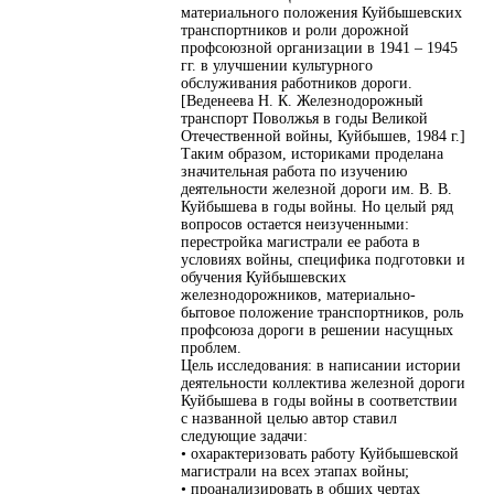
материального положения Куйбышевских
транспортников и роли дорожной
профсоюзной организации в 1941 – 1945
гг. в улучшении культурного
обслуживания работников дороги.
[Веденеева Н. К. Железнодорожный
транспорт Поволжья в годы Великой
Отечественной войны, Куйбышев, 1984 г.]
Таким образом, историками проделана
значительная работа по изучению
деятельности железной дороги им. В. В.
Куйбышева в годы войны. Но целый ряд
вопросов остается неизученными:
перестройка магистрали ее работа в
условиях войны, специфика подготовки и
обучения Куйбышевских
железнодорожников, материально-
бытовое положение транспортников, роль
профсоюза дороги в решении насущных
проблем.
Цель исследования: в написании истории
деятельности коллектива железной дороги
Куйбышева в годы войны в соответствии
с названной целью автор ставил
следующие задачи:
• охарактеризовать работу Куйбышевской
магистрали на всех этапах войны;
• проанализировать в общих чертах