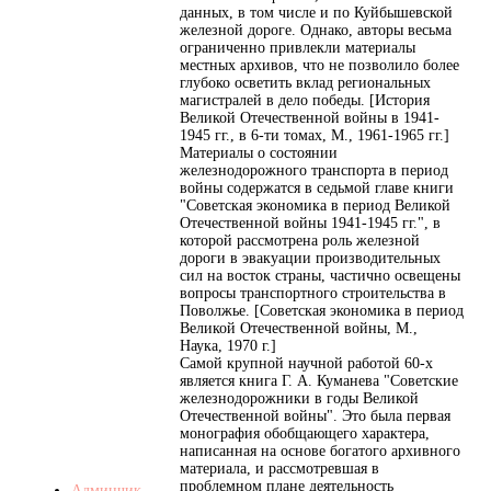
данных, в том числе и по Куйбышевской
железной дороге. Однако, авторы весьма
ограниченно привлекли материалы
местных архивов, что не позволило более
глубоко осветить вклад региональных
магистралей в дело победы. [История
Великой Отечественной войны в 1941-
1945 гг., в 6-ти томах, М., 1961-1965 гг.]
Материалы о состоянии
железнодорожного транспорта в период
войны содержатся в седьмой главе книги
"Советская экономика в период Великой
Отечественной войны 1941-1945 гг.", в
которой рассмотрена роль железной
дороги в эвакуации производительных
сил на восток страны, частично освещены
вопросы транспортного строительства в
Поволжье. [Советская экономика в период
Великой Отечественной войны, М.,
Наука, 1970 г.]
Самой крупной научной работой 60-х
является книга Г. А. Куманева "Советские
железнодорожники в годы Великой
Отечественной войны". Это была первая
монография обобщающего характера,
написанная на основе богатого архивного
материала, и рассмотревшая в
проблемном плане деятельность
Админчик