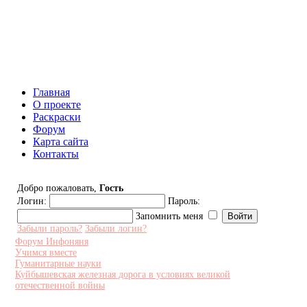
Инфоняня - Сайт для родителей
и детей
Главная
О проекте
Раскраски
Форум
Карта сайта
Контакты
Добро пожаловать,
Гость
Логин:
Пароль:
Запомнить меня
Забыли пароль?
Забыли логин?
Форум Инфоняня
Учимся вместе
Гуманитарные науки
Куйбышевская железная дорога в условиях великой
отечественной войны