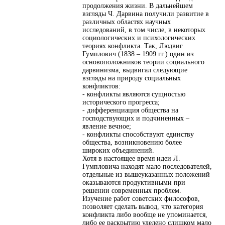
продолжения жизни. В дальнейшем
взгляды Ч. Дарвина получили развитие в
различных областях научных
исследований, в том числе, в некоторых
социологических и психологических
теориях конфликта. Так, Людвиг
Гумплович (1838 – 1909 гг.) один из
основоположников теории социального
дарвинизма, выдвигал следующие
взгляды на природу социальных
конфликтов:
- конфликты являются сущностью
исторического прогресса;
- дифференциация общества на
господствующих и подчиненных –
явление вечное;
- конфликты способствуют единству
общества, возникновению более
широких объединений.
Хотя в настоящее время идеи Л.
Гумпловича находят мало последователей,
отдельные из вышеуказанных положений
оказываются продуктивными при
решении современных проблем.
Изучение работ советских философов,
позволяет сделать вывод, что категория
конфликта либо вообще не упоминается,
либо ее раскрытию уделено слишком мало