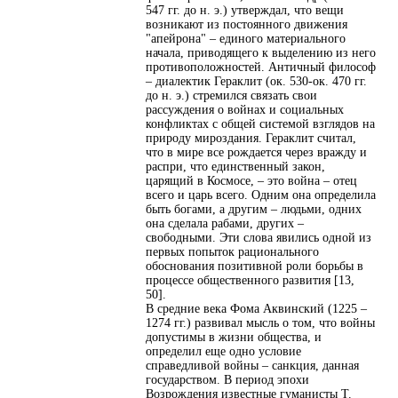
547 гг. до н. э.) утверждал, что вещи
возникают из постоянного движения
"апейрона" – единого материального
начала, приводящего к выделению из него
противоположностей. Античный философ
– диалектик Гераклит (ок. 530-ок. 470 гг.
до н. э.) стремился связать свои
рассуждения о войнах и социальных
конфликтах с общей системой взглядов на
природу мироздания. Гераклит считал,
что в мире все рождается через вражду и
распри, что единственный закон,
царящий в Космосе, – это война – отец
всего и царь всего. Одним она определила
быть богами, а другим – людьми, одних
она сделала рабами, других –
свободными. Эти слова явились одной из
первых попыток рационального
обоснования позитивной роли борьбы в
процессе общественного развития [13,
50].
В средние века Фома Аквинский (1225 –
1274 гг.) развивал мысль о том, что войны
допустимы в жизни общества, и
определил еще одно условие
справедливой войны – санкция, данная
государством. В период эпохи
Возрождения известные гуманисты Т.