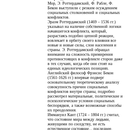
Мор, Э. Роттердамский, Ф. Рабле, Ф.
Бекон выступили с резким осуждением
социальных столкновений и социальных
конфликтов.
Эразм Роттердамский (1469 – 1536 гг.)
указывал на наличие собственной логики
начавшегося конфликта, который,
разрастаясь подобно цепной реакции,
вовлекает в орбиту своего влияния все
новые и новые силы, слои населения и
страны. Э. Роттердамский обращал
внимание на сложность примирения
противостоящих в конфликте сторон даже
в тех случаях, когда обе они стоят на
единых идеологических позициях.
Английский философ Фрэнсис Бекон
(1561-1626 гг.) впервые подверг
основательному теоретическому анализу
совокупность причин социальных
конфликтов внутри страны, подробно
рассмотрел материальные, политические и
психологические условия социальных
беспорядков, а также возможные способы
их преодоления.
Иммануил Кант (1724 – 1804 гг.) считал,
что состояние мира между людьми,
живущими по соседству, не есть
естественное состояние... последнее,