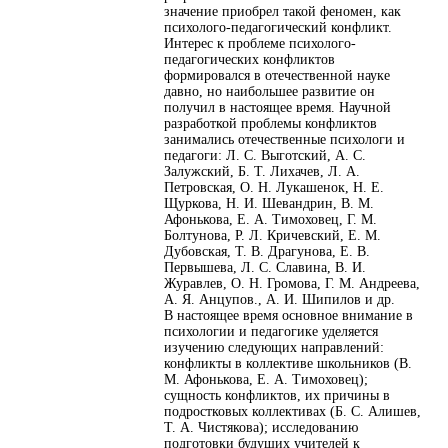
значение приобрел такой феномен, как
психолого-педагогический конфликт.
Интерес к проблеме психолого-
педагогических конфликтов
формировался в отечественной науке
давно, но наибольшее развитие он
получил в настоящее время. Научной
разработкой проблемы конфликтов
занимались отечественные психологи и
педагоги: Л. С. Выготский, А. С.
Залужский, Б. Т. Лихачев, Л. А.
Петровская, О. Н. Лукашенок, Н. Е.
Щуркова, Н. И. Шевандрин, В. М.
Афонькова, Е. А. Тимоховец, Г. М.
Болтунова, Р. Л. Кричевский, Е. М.
Дубовская, Т. В. Драгунова, Е. В.
Первышева, Л. С. Славина, В. И.
Журавлев, О. Н. Громова, Г. М. Андреева,
А. Я. Анцупов., А. И. Шипилов и др.
В настоящее время основное внимание в
психологии и педагогике уделяется
изучению следующих направлений:
конфликты в коллективе школьников (В.
М. Афонькова, Е. А. Тимоховец);
сущность конфликтов, их причины в
подростковых коллективах (Б. С. Алишев,
Т. А. Чистякова); исследованию
подготовки будущих учителей к