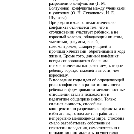
разрешению конфликтов (Г. М.
Болтунова); конфликты между учениками
и учителем (О. Н. Лукашенок, Н. Е.
Щуркова).
Природа психолого-педагогического
конфликта отличается тем, что в
столкновении участвует ребенок, а не
взрослый человек, обладающий опытом,
умениями, разумом, волей,
самоконтролем, саморегуляцией и
прочими качествами, обретенными в ходе
жизни. Кроме того, данный конфликт
всегда сопровождается большим
психологическим напряжением, которое
ребенку гораздо тяжелей вынести, чем
взрослому.
В последние годы идея об определяющей
роли конфликтов в развитии личности
ребенка и формировании межличностных
отношений стала в психологии и
педагогике общепризнанной. Только
сильная личность, способная
конструктивно разрешать конфликты, а не
избегать их, готова жить и работать в
непрерывно меняющемся мире, способна
смело разрабатывать собственные
стратегии поведения, самостоятельно и
нетрадиционно мыслить, осуществлять