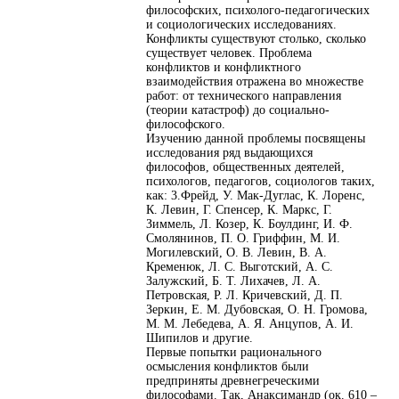
философских, психолого-педагогических
и социологических исследованиях.
Конфликты существуют столько, сколько
существует человек. Проблема
конфликтов и конфликтного
взаимодействия отражена во множестве
работ: от технического направления
(теории катастроф) до социально-
философского.
Изучению данной проблемы посвящены
исследования ряд выдающихся
философов, общественных деятелей,
психологов, педагогов, социологов таких,
как: 3.Фрейд, У. Мак-Дуглас, К. Лоренс,
К. Левин, Г. Спенсер, К. Маркс, Г.
Зиммель, Л. Козер, К. Боулдинг, И. Ф.
Смолянинов, П. О. Гриффин, М. И.
Могилевский, О. В. Левин, В. А.
Кременюк, Л. С. Выготский, А. С.
Залужский, Б. Т. Лихачев, Л. А.
Петровская, Р. Л. Кричевский, Д. П.
Зеркин, Е. М. Дубовская, О. Н. Громова,
М. М. Лебедева, А. Я. Анцупов, А. И.
Шипилов и другие.
Первые попытки рационального
осмысления конфликтов были
предприняты древнегреческими
философами. Так, Анаксимандр (ок. 610 –