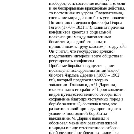
наоборот, есть состояние войны, т. е. если
и не беспрерывные враждебные действия,
то постоянная их угроза. Следовательно,
состояние мира должно быть установлено.
По мнению немецкого философа Георга
Гегеля (1770 – 1831 гг.), главная причина
конфликтов кроется в социальной
поляризации между накопленным
богатством, с одной стороны, и
привязанным к труду классом, – с другой.
Он считал, что государство должно
представлять интересы всего общества и
регулировать конфликты.
Проблеме борьбы за существование
посвящены исследования английского
биолога Чарльза Дарвина (1809 – 1902
гг.), который предложил теорию
эволюции. Главная идея Ч. Дарвина,
изложенная в его работе "Происхождение
видов путем естественного отбора, или
сохранение благоприятствуемых пород в
борьбе за жизнь", состояла в том, что
развитие живой природы происходит в
условиях постоянной борьбы за
выживание. Ч. Дарвин выявил и
обосновал механизм развития живой
природы в виде естественного отбора
наиболее приспособленных видов для